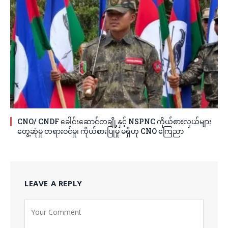
CNO/ CNDF ခေါင်းဆောင်တချို့နှင့် NSPNC ကိုယ်စားလှယ်များ
တွေ့ဆုံမှု တရားဝင်မှု၊ ကိုယ်စားပြုမှု မရှိဟု CNO ကြေညာ
LEAVE A REPLY