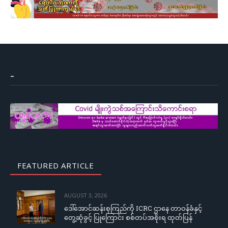
–
FEATURED ARTICLE
AUGUST 3, 2026
ဒေါ်အောင်ဆန်းစုကြည်ကို ICRC ဌာနေ တာဝန်ခံနှင့်
တွေ့ဆုံခွင့် ပြုကြောင်း စစ်တပ်အစိုးရ ထုတ်ပြန်