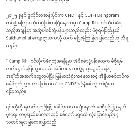
၂၀၂၅ ခုနှစ် ဇူလိုင်လဆန်းပိုင်းက CNDF နှင့် CDF-Hualngoram
တပ်ဖွဲ့အကြား တိုက်ပွဲဖြစ်ပွားပြီးနောက်မှာ Camp Rihli ဝင်တိုက်ခံရ
သည့်အချိန်မှာ အဆိုပါစစ်သုံ့ပန်းများသည်လည်း မီဇိုရမ်ပြည်နယ်
Saikhumphai ကျေးရွာဘက်သို့ ထွက် ပြေးခဲ့ကြခြင်းဖြစ်သည်ဟု သိရ
သည်။
“ Camp Rihli ဝင်တိုက်ခံရတဲ့အချိန်မှာ အဲဒီစစ်သုံ့ပန်းတွေက မီဇိုရမ်
ဘက်ထွက်ပြေးသွားတယ်၊ အဲဒီကနေ သူတို့နည်းသူတို့ဟန်နဲ့
အချိတ်အဆက်တွေလုပ်ပြီး မြန်မာသံရုံးကနေတဆင့် အိန္ဒိယစစ်တပ်က
ခေါ်ထုတ်သွား တာ ဖြစ်တယ်” ဟု CNDF နှင့်နီးစပ်သူတစ်ဦးက
ပြောသည်။
၎င်းတို့ကို ရဟတ်ယာဉ်ဖြင့် ခေါ်ထုတ်သွားပြီးနောက် မဏိပူရ်ပြည်နယ်
မိုးရေး-တမူးနယ်စပ်ကတဆင့် စစ်ကော်မရှင်ထံ လွှဲပြောင်းမည်ဟု
သတင်းရင်းမြစ်ကပြောသည်။