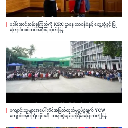
ဒေါ်အောင်ဆန်းစုကြည်ကို ICRC ဌာနေ တာဝန်ခံနှင့် တွေ့ဆုံခွင့် ပြု
ကြောင်း စစ်တပ်အစိုးရ ထုတ်ပြန်
ကျောင်းသူများအပေါ် လိင်အမြတ်ထုတ်မှုစွပ်စွဲချက် YCW
ကျောင်းအုပ်ကြီးငြင်းဆို၊ တရားစွဲမည်ဟုခြိမ်းခြောက်တုံ့ပြန်