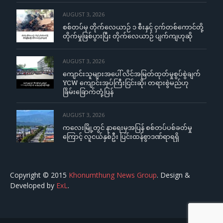
AUGUST 3, 2026
စစ်တပ်မှ တိုက်လေယာဉ် ၁ စီးနှင့် ငှက်တစ်ကောင်တို့
တိုက်မှုဖြစ်ပွားပြီး တိုက်လေယာဉ် ပျက်ကျဟုဆို
AUGUST 3, 2026
ကျောင်းသူများအပေါ် လိင်အမြတ်ထုတ်မှုစွပ်စွဲချက်
YCW ကျောင်းအုပ်ကြီးငြင်းဆို၊ တရားစွဲမည်ဟု
ခြိမ်းခြောက်တုံ့ပြန်
AUGUST 3, 2026
ကလေးမြို့တွင် နာရေးမှအပြန် စစ်တပ်ပစ်ခတ်မှု
ကြောင့် လူငယ်နှစ်ဦး ပြင်းထန်စွာဒဏ်ရာရရှိ
Copyright © 2015
Khonumthung News Group
. Design &
Developed by
ExL
.