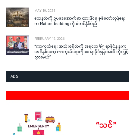
MAY 19, 2026
သေနတ်ကို ဥပဒေအောက်မှာ ထားနိုင်မှ ခုခံတော်လှန်ရေး
က Nation-building ကို စတင်နိုင်မည်
FEBRUARY 19, 2026
“ကာကွယ်ရေး အသုံးစရိတ်ကို အရင်က ၆၅ ရာခိုင်နှုန်းက
နေ ဒီနှစ်တော့ ကာကွယ်ရေးကို ၈၀ ရာခိုင်နှုန်းအထိ တိုးမြှင့်
သွားမယ်”
ADS