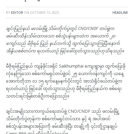
BY
EDITOR
ON
OCTOBER 15, 2025
HEADLINE
ချင်းပြည်နယ် ဖလမ်းမြို့သိမ်းတိုက်ပွဲတွင် CNO/CNDF တပ်ဖွဲ့က
ဖမ်းဆီးထိန်းသိမ်းထားသော စစ်သုံ့ပန်းများထဲက အယောက် ၂၀
ကျော်သည် မီဇိုရမ် ပြည် နယ်ဘက်သို့ ထွက်ပြေးသွားကြပြီးနောက်
အိန္ဒိယစစ်တပ်က ရဟတ်ယာဉ် ဖြင့်ခေါ်ထုတ်သွားသည်ဟုသိရသည်။
မီဇိုရမ်ပြည်နယ် ကျန်ဖိုင်းခရိုင် Saikhumphai ကျေးရွာမှာ ထွက်ပြေးခို
လုံနေကြသော စစ်ကော်မရှင်တပ်ဖွဲ့ဝင် ၂၅ ယောက်ဝန်းကျင်ကို ယနေ့
အောက်တိုဘာ လ ၁၅ ရက်နေ့မနက်ပိုင်းတွင် အာသံရိုင်ဖယ်တပ်ဖွဲ့က
ရဟတ်ယာဉ် ဖြင့်ခေါ် ထုတ်သွားသည်ဟု မီဇိုရမ်ပြည်နယ်က စစ်ရေး
သတင်းရင်းမြစ်တစ်ဦးကပြောသည်။
ချင်းအမျိုးသားကာကွယ်ရေးတပ်ဖွဲ့ CNO/CNDF သည် ဖလမ်းမြို့
သိမ်းတိုက်ပွဲတုန်းက စစ်ကော်မရှင်တပ်သား နှင့် ရဲ အပါအဝင်
စစ်သုံ့ပန်းအများအပြားကို ဖမ်းဆီးခဲ့ပြီး တချို့ကို ၎င်းတို့ဌာနချုပ်
Camp Rihli တွင် ထိန်းသိမ်းခဲ့သည်။