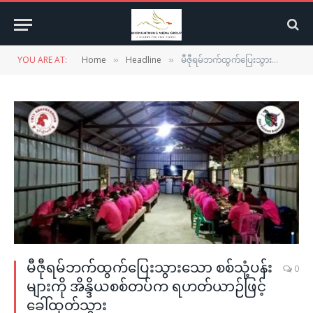
YOU ARE AT:
Home
Headline
မီဇီုရမ်ဘက်ထွက်ပြေးသွားသော စစ်သုံ့ပန်းများကို အိန္ဒိယစစ်တပ်က ရဟတ်ယာဉ်ဖြင့်ခေါ်ထုတ်သွား
»
»
မီဇီုရမ်ဘက်ထွက်ပြေးသွားသော စစ်သုံ့ပန်း
0
များကို အိန္ဒိယစစ်တပ်က ရဟတ်ယာဉ်ဖြင့်
ခေါ်ထုတ်သွား