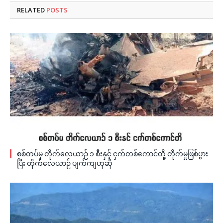
RELATED
POSTS
စစ်တပ်မှ တိုက်လေယာဉ် ၁ စီးနှင့် ငှက်တစ်ကောင်တို့ တိုက်မှုဖြစ်ပွား
ပြီး တိုက်လေယာဉ် ပျက်ကျဟုဆို