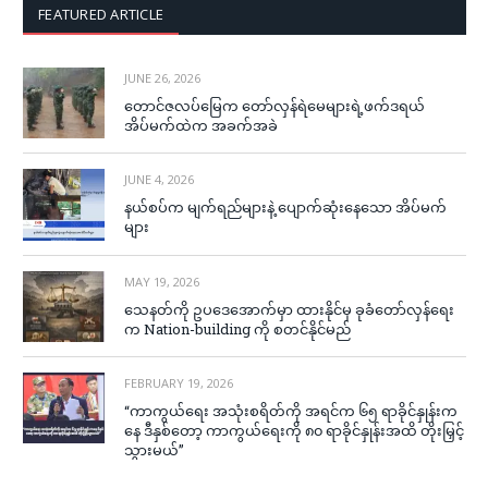
FEATURED ARTICLE
JUNE 26, 2026
တောင်ဇလပ်မြေက တော်လှန်ရဲမေများရဲ့ဖက်ဒရယ်
အိပ်မက်ထဲက အခက်အခဲ
JUNE 4, 2026
နယ်စပ်က မျက်ရည်များနဲ့ ပျောက်ဆုံးနေသော အိပ်မက်
များ
MAY 19, 2026
သေနတ်ကို ဥပဒေအောက်မှာ ထားနိုင်မှ ခုခံတော်လှန်ရေး
က Nation-building ကို စတင်နိုင်မည်
FEBRUARY 19, 2026
“ကာကွယ်ရေး အသုံးစရိတ်ကို အရင်က ၆၅ ရာခိုင်နှုန်းက
နေ ဒီနှစ်တော့ ကာကွယ်ရေးကို ၈၀ ရာခိုင်နှုန်းအထိ တိုးမြှင့်
သွားမယ်”