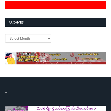
ARCHIVES
Archives
–