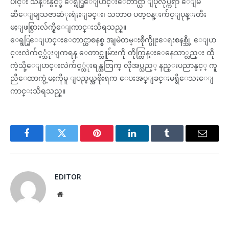
ပါင္း သိန္းနွင့္ခ်ီ ေရွြ့ေျပာင္းေတာင္ယာ ျပုလုပ္ကရာ ေျမ
ဆီေျမျသဇာဆံုးရံႈးျခင္း၊ သဘာဝ ပတ္ဝန္းက်င္ျပုန္းတီး
မႈျဖစ္ပြားလ်က္ရွိေျကာင္းသိရသည္။
ေရွြ့ေျပာင္းေတာင္ယာစနစ္မွ အျမဲတမ္းစိုက္ပ်ိူးေရးစနစ္သို့ ေျပာ
င္းလဲက်င့္သံုးျကရန္ ေတာင္သူမ်ားကို တိုက္တြန္းေနေသာ္လည္း ထို
ကဲ့သို့ေျပာင္းလဲက်င့္သံုးရန္အတြက္ လိုအပ္သည့္ နည္းပညာနွင့္ ကူ
ညီေထာက္ပံ့မႈကိုမူ ျပည္နယ္အစိုးရက ေပးအပ္ျခင္းမရွိေသးေျ
ကာင္းသိရသည္။
Facebook
Twitter
Pinterest
LinkedIn
Tumblr
Email
EDITOR
Website