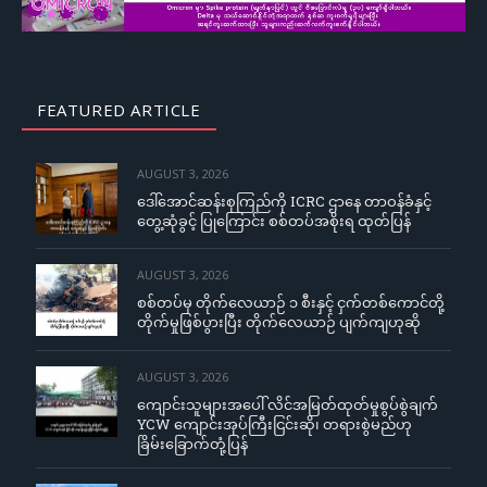
FEATURED ARTICLE
AUGUST 3, 2026
ဒေါ်အောင်ဆန်းစုကြည်ကို ICRC ဌာနေ တာဝန်ခံနှင့်
တွေ့ဆုံခွင့် ပြုကြောင်း စစ်တပ်အစိုးရ ထုတ်ပြန်
AUGUST 3, 2026
စစ်တပ်မှ တိုက်လေယာဉ် ၁ စီးနှင့် ငှက်တစ်ကောင်တို့
တိုက်မှုဖြစ်ပွားပြီး တိုက်လေယာဉ် ပျက်ကျဟုဆို
AUGUST 3, 2026
ကျောင်းသူများအပေါ် လိင်အမြတ်ထုတ်မှုစွပ်စွဲချက်
YCW ကျောင်းအုပ်ကြီးငြင်းဆို၊ တရားစွဲမည်ဟု
ခြိမ်းခြောက်တုံ့ပြန်