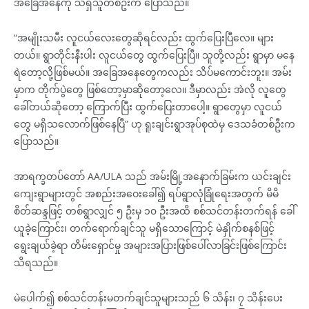
အခြေအနေကို သိရှိသူတစ်ဦးက ပြောသည်။
“အမျိုးသမီး လူငယ်လေးတွေဆိုရင်လည်း ထွက်ပြေးပြီလေ။ များ
တယ်။ ရွာတိုင်းနီးပါး လူငယ်တွေ ထွက်ပြေးပြီ။ သူတို့လည်း ရွာမှာ မနေ
ရဲတော့လို့ဖြစ်မယ်။ အခြေအနေတွေကလည်း သိပ်မကောင်းဘူး။ အမ်း
မှာက တိုက်ပွဲတွေ ဖြစ်တော့မှာဆိုတော့လေ။ ဒီမှာလည်း အဲလို လူတွေ
ခေါ်တယ်ဆိုတော့ ကြောက်ပြီး ထွက်ပြေးတာပေါ့။ ရွာတွေမှာ လူငယ်
တွေ မရှိသလောက်ဖြစ်နေပြီ” ဟု ရူးချင်းရွာအုပ်စုထဲမှ ဒေသခံတစ်ဦးက
ပြောသည်။
အာရက္ခတပ်တော် AA/ULA သည် အမ်းမြို့အနောက်ခြမ်းက ယင်းချင်း
ကျေးရွာများတွင် အစည်းအဝေးခေါ်၍ ရပ်ရွာလုံခြုံရေးအတွက် မိမိ
စိတ်ဆန္ဒဖြင့် တစ်ရွာလျှင် ၅ ဦးမှ ၁၀ ဦးအထိ စစ်သင်တန်းတက်ရန် ခေါ်
ယူခဲ့ကြောင်း၊ တက်ရောက်ချင်သူ မရှိသောကြောင့် မဲနှိုက်စနစ်ဖြင့်
ရွေးချယ်ခဲ့ရာ တိမ်းရှောင်မှု အများအပြားဖြစ်ပေါ်လာခြင်းဖြစ်ကြောင်း
သိရသည်။
မဲပေါက်၍ စစ်သင်တန်းမတက်ချင်သူများသည် ၆ သိန်း၊ ၇ သိန်းပေး