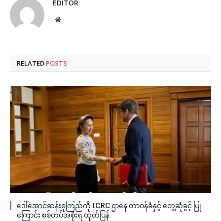
EDITOR
Website
RELATED
POSTS
ဒေါ်အောင်ဆန်းစုကြည်ကို ICRC ဌာနေ တာဝန်ခံနှင့် တွေ့ဆုံခွင့် ပြု
ကြောင်း စစ်တပ်အစိုးရ ထုတ်ပြန်