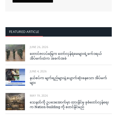
FEATURED ARTICLE
JUNE 26, 2026
တောင်ဇလပ်မြေက တော်လှန်ရဲမေများရဲ့ဖက်ဒရယ်
အိပ်မက်ထဲက အခက်အခဲ
JUNE 4, 2026
နယ်စပ်က မျက်ရည်များနဲ့ ပျောက်ဆုံးနေသော အိပ်မက်
များ
MAY 19, 2026
သေနတ်ကို ဥပဒေအောက်မှာ ထားနိုင်မှ ခုခံတော်လှန်ရေး
က Nation-building ကို စတင်နိုင်မည်