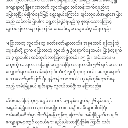
ကျေးရွာလုံခြုံရေးအတွက် လူငယ်များ သင်တန်းတက်ရမည်ဟု
ပြောဆိုပြီး မဲနှိုက်စနစ်ဖြင့် ရွေးချယ်ကြောင်း၊ ချင်းလူငယ်အများအပြား
သည် သင်တန်းပြီးပါက ရှေ့တန်းပို့ခံရမည်ကို စိုးရိမ်သောကြောင့်
ထွက်ပြေးလာနေကြကြောင်း ဒေသခံလူငယ်များထံမှ သိရသည်။
“ပြေးလာတဲ့ လူငယ်တွေ တော်တော်များတယ်။ အခုတောင် ရန်ကုန်ကို
ကျနော်တို့ ရွာက ပြေးလာတဲ့ လူငယ် ၅ ဦးရောက်နေတယ်။ ပြီးခဲ့တဲ့ရက်
က ၃ ရွာပေါင်း ထပ်ထွက်လာကြတာရှိတယ်။ ၁၅ ဦး။ အမ်းကနေ မ
ကွေးကို လာရတာ။ ခြေချင်လျှောက်ပြီး လာရတာပါ။ ၅/၆ ရက်လောက်
လျှောက်ရတယ်။ လမ်းကြောင်းသိတဲ့လူကို ငှားရတယ်။ မကွေးရောက်
မှ ကားလက်မှတ်ဖြတ်ပြီး ရန်ကုန်လာရတယ်” ဟု ရန်ကုန်ရောက်နေ
သည့် အမ်းမြို့နယ် ချင်းရွာမှ လူငယ်တစ်ဦးက ပြောသည်။
တိမ်းရှောင်ကြသူများတွင် အသက် ၁၅ နှစ်အရွယ်မှ ၂၆ နှစ်ကျော်
အရွယ်ခန့်ရှိသော လူငယ်အမျိုးသား၊ အမျိုးသမီးများပါဝင်ပြီး
လမ်းခရီးစရိတ်မှာ ငါးသိန်းခန့် ကုန်ကျကြောင်း၊ အမ်းမြို့နယ်က ချင်း
ကျေးရွာများတွင် လူငယ်များ နည်းပါးသွားပြီးဖြစ်ကြောင်း ယင်း