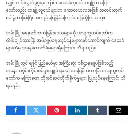
လျှင် ကင်းလွတ်ခွင့်ရကြောင်း ဒေသခံလူငယ်တချို့က ပြော
သော်လည်း တချို့လူငယ်များက ကောလဟလအဖြစ် သတင်းထွက်
ပေါ်မှုသာဖြစ်ပြီး အတည်မပြုနိုင်ကြောင်း ဖြေဆိုကြသည်။
အမ်းမြို့အနောက်ဘက်ခြမ်းဒေသများကို အာရက္ခတပ်တော်က
ထိန်းချုပ်ထားပြီး အုပ်ချုပ်ရေးလုပ်ငန်းများဖော်ဆောင်လျက် ဒေသခံ
များထံမှ အခွန်ကောက်ခံမှုများရှိကြောင်း သိရသည်။
အမ်းမြို့တွင် ရခိုင်ပြည်နယ်မှာ အကြီးဆုံး စစ်ဌာနချုပ်ဖြစ်သည့်
အနောက်ပိုင်းတိုင်းစစ်ဌာနချုပ် (နပခ) အခြေစိုက်ထာပြီး အာရက္ခတပ်
တော်က မကြာခဏ ထိုးစစ်ဆင်တိုက်ခိုက်မှုများ ပြုလုပ်နေကြောင်း သိ
ရသည်။
Facebook
Twitter
Pinterest
LinkedIn
Tumblr
Email