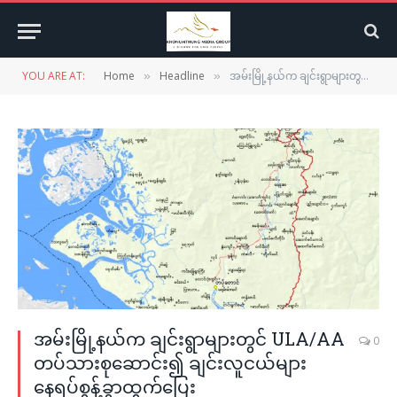
YOU ARE AT:
Home
Headline
အမ်းမြို့နယ်က ချင်းရွာများတွင် ULA/AA တပ်သားစုဆောင်း၍ ချင်းလူငယ်များ နေရပ်စွန့်ခွာထွက်ပြေး
»
»
အမ်းမြို့နယ်က ချင်းရွာများတွင် ULA/AA
0
တပ်သားစုဆောင်း၍ ချင်းလူငယ်များ
နေရပ်စွန့်ခွာထွက်ပြေး