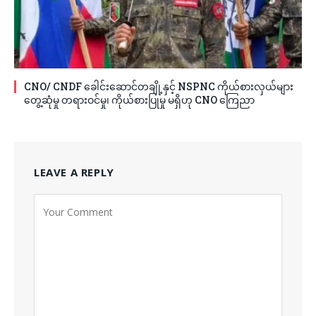
CNO/ CNDF ခေါင်းဆောင်တချို့နှင့် NSPNC ကိုယ်စားလှယ်များ
တွေ့ဆုံမှု တရားဝင်မှု၊ ကိုယ်စားပြုမှု မရှိဟု CNO ကြေညာ
LEAVE A REPLY