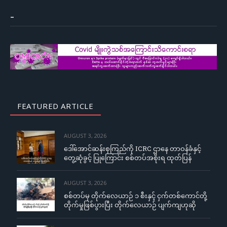
–
FEATURED ARTICLE
AUGUST 3, 2026
ဒေါ်အောင်ဆန်းစုကြည်ကို ICRC ဌာနေ တာဝန်ခံနှင့်
တွေ့ဆုံခွင့် ပြုကြောင်း စစ်တပ်အစိုးရ ထုတ်ပြန်
AUGUST 3, 2026
စစ်တပ်မှ တိုက်လေယာဉ် ၁ စီးနှင့် ငှက်တစ်ကောင်တို့
တိုက်မှုဖြစ်ပွားပြီး တိုက်လေယာဉ် ပျက်ကျဟုဆို