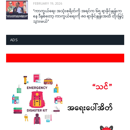
FEBRUARY 19, 2026
“ကာကွယ်ရေး အသုံးစရိတ်ကို အရင်က ၆၅ ရာခိုင်နှုန်းက
နေ ဒီနှစ်တော့ ကာကွယ်ရေးကို ၈၀ ရာခိုင်နှုန်းအထိ တိုးမြှင့်
သွားမယ်”
ADS