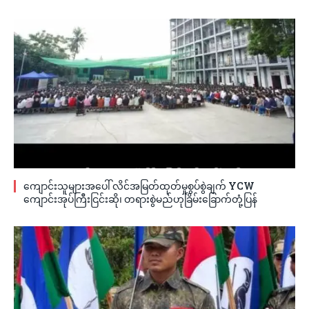
ကျောင်းသူများအပေါ် လိင်အမြတ်ထုတ်မှုစွပ်စွဲချက် YCW
ကျောင်းအုပ်ကြီးငြင်းဆို၊ တရားစွဲမည်ဟုခြိမ်းခြောက်တုံ့ပြန်