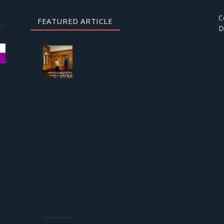
C
FEATURED ARTICLE
D
AUGUST
3, 2026
ဒေါ်
အောင်
ဆန်းစု
ကြည်
ကို
ICRC
ဌာနေ
တာဝန်ခံ
နှင့်
တွေ့ဆုံ
ခွင့် ပြု
ကြောင်း
စစ်တပ်
အစိုးရ
ထုတ်
ပြန်