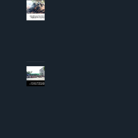
AUGUST 3,
2026
စစ်တပ်မှ
တိုက်လေယာဉ်
၁ စီးနှင့် ငှက်
တစ်ကောင်တို့
တိုက်မှုဖြစ်ပွား
ပြီး
တိုက်လေယာဉ်
ပျက်ကျဟုဆို
AUGUST 3,
2026
ကျောင်းသူ
များအပေါ်
လိင်အမြတ်
ထုတ်မှု
စွပ်စွဲချက်
YCW
ကျောင်းအုပ်
ကြီးငြင်းဆို၊
တရားစွဲမည်
ဟု
ခြိမ်းခြောက်