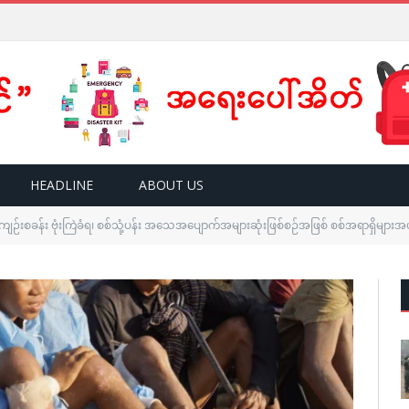
HEADLINE
ABOUT US
ကျဉ်းစခန်း ဗုံးကြဲခံရ၊ စစ်သုံ့ပန်း အသေအပျောက်အများဆုံးဖြစ်စဉ်အဖြစ် စစ်အရာရှိမျာ