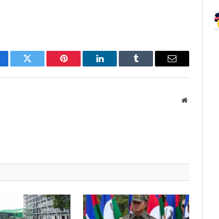
cebook
Twitter
Pinterest
LinkedIn
Tumblr
Email
Website