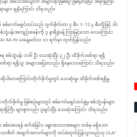
ံ့ပန်း အသေအပျောက် အများဆုံးဖြစ်စဉ် ဖြစ်ပွားခဲ့ပြီး အရာရှိကြီး
်ရာများ ရရှိကြောင်း သိရသည်။
ိ စစ်ကော်မရှင်တပ်သည် ဂျက်ဖိုက်တာ ၄ စီး၊ Y- 12 ၄ စီးတို့ဖြင့် ဒါး
ံ့ပန်းအကျဉ်းစခန်းကို ၃ နာရီခွဲခန့် ကြာမြင့်သော လေကြောင်း
ည်ဟု ULA/ AA က ယနေ့မတ်လ ၁၁ ရက်မှာ ထုတ်ပြန်သည်။
စ်သုံ့ပန်း ၁၁၆ ဦး သေဆုံးပြီး ၃၂ ဦး ထိခိုက်ဒဏ်ရာ ရရှိ
ားဒဏ်ရာ ရရှိသူ အများအပြားလည်း ရှိနေသေးကြောင်း သိရသည်။
ေကြောင်းတိုက်ခိုက်မှုတွင် သေဆုံးမှု၊ ထိခိုက်ဒဏ်ရရှိမှု
ခိုက်မှု ဖြစ်စဉ်များတွင် စစ်ကော်မရှင်တပ်ဖွဲ့မှ စစ်သုံ့ပန်းများ
ှိကြီး များစွာလည်း ပွဲချင်းပြီး သေဆုံးကြောင်း သိရသည်။
A
်း စစ်ဆေးရန် ခက်ခဲခြင်း၊ ခန္ဓာအသားအစများ တစ်မှ မရှိသော
သေးစိတ် အချက်အလက်များကို ထပ်မံထုတ်ပြန်သွားမည်ဟု ULA/