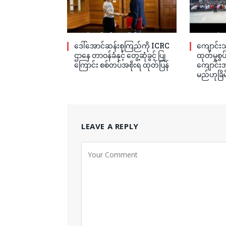
ဒေါ်အောင်ဆန်းစုကြည်ကို ICRC
ကျောင်းသ
ဌာနေ တာဝန်ခံနှင့် တွေ့ဆုံခွင့် ပြု
ထုတ်မှုစွ
ကြောင်း စစ်တပ်အစိုးရ ထုတ်ပြန်
ကျောင်းအု
မည်ဟုခြိမ
LEAVE A REPLY