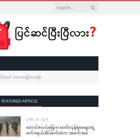
းအပါအဝင် ၁၀၀ ကျော်သေဆုံး
FEATURED ARTICLE
JUNE 26, 2026
တောင်ဇလပ်မြေက တော်လှန်ရဲမေများရဲ့
ဖက်ဒရယ်အိပ်မက်ထဲက အခက်အခဲ