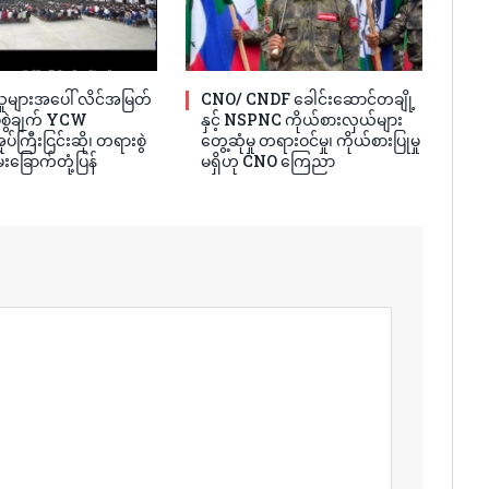
ူများအပေါ် လိင်အမြတ်
CNO/ CNDF ခေါင်းဆောင်တချို့
ပ်စွဲချက် YCW
နှင့် NSPNC ကိုယ်စားလှယ်များ
ပ်ကြီးငြင်းဆို၊ တရားစွဲ
တွေ့ဆုံမှု တရားဝင်မှု၊ ကိုယ်စားပြုမှု
်းခြောက်တုံ့ပြန်
မရှိဟု CNO ကြေညာ