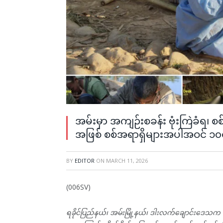
အမ်းမှာ အကျဉ်းစခန်း ဗုံးကြဲခံရ၊ 
အဖြစ် စစ်အရာရှိများအပါအဝင် ၁၀
BY
EDITOR
ON
MARCH 11, 2026
(006SV)
ရခိုင်ပြည်နယ်၊ အမ်းမြို့နယ်၊ ဒါးလက်ချောင်းဒေသက စ