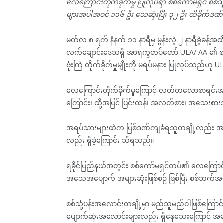
လေကြောင်းတိုက်ခိုက်မှု ပြုလုပ်ရာ စစ်ကော်မရှင် စစ်သု
များအပါအဝင် ၁၁၆ ဦး သေဆုံးပြီး ၃၂ ဦး ထိခိုက်ဒဏ
မတ်လ ၈ ရက် နံနက် ၁၁ နာရီမှ မွန်းလွဲ ၂ နာရီခွဲခန့်အထ
လက်ချောင်းဒေသရှိ အာရက္ခတပ်တော် ULA/ AA ၏ စစ်သု
ဗုံးကြဲ တိုက်ခိုက်မှုမျိုးကို မရပ်မနား ပြုလုပ်သ
လေကြောင်းတိုက်ခိုက်မှုကြောင့် လတ်တလောစာရင်းအရ စ
ကြောင်း၊ ထို့အပြင် ပြင်းထန်၊ အလတ်စား၊ အသေးစ
အရပ်သားများထဲက ပြစ်ဒဏ်ကျခံရသူတချို့လည်း အဆိုပါလ
လည်း ရှိခဲ့ကြောင်း သိရသည်။
ရခိုင်ပြည်နယ်အတွင်း စစ်ကော်မရှင်တပ်၏ လေကြောင်းတိုက်
အသေအပျောက် အများဆုံးဖြစ်စဉ် ဖြစ်ပြီး စစ်ဘက်အရာရ
စစ်သုံ့ပန်းအလောင်းတချို့မှာ မည်သူမည်ဝါဖြစ်ကြောင
ပျောက်ဆုံးအလောင်းများလည်း ရှိနေသေးကြောင့် အ