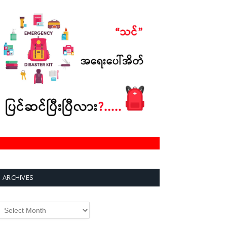
ARCHIVES
rchives