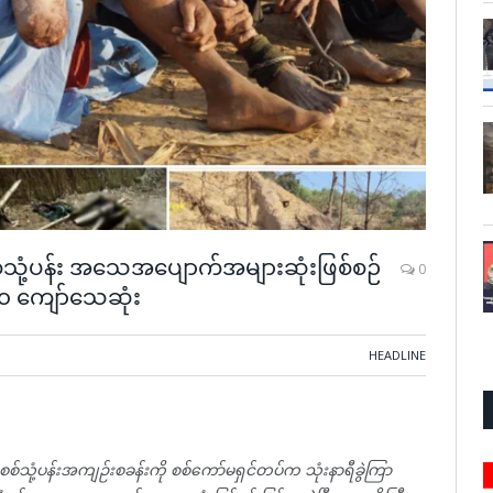
စစ်သုံ့ပန်း အသေအပျောက်အများဆုံးဖြစ်စဉ်
0
၀ ကျော်သေဆုံး
HEADLINE
စ်သုံ့ပန်းအကျဉ်းစခန်းကို စစ်ကော်မရှင်တပ်က သုံးနာရီခွဲကြာ