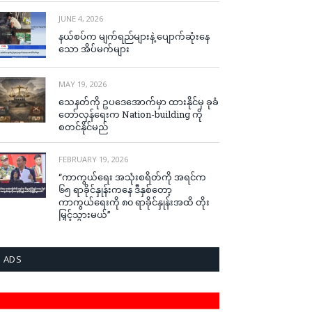
JUNE 4, 2026
နယ်စပ်က မျက်ရည်များနဲ့ ပျောက်ဆုံးနေ
သော အိပ်မက်များ
MAY 19, 2026
သေနတ်ကို ဥပဒေအောက်မှာ ထားနိုင်မှ ခုခံ
တော်လှန်ရေးက Nation-building ကို
စတင်နိုင်မည်
FEBRUARY 19, 2026
“ကာကွယ်ရေး အသုံးစရိတ်ကို အရင်က
၆၅ ရာခိုင်နှုန်းကနေ ဒီနှစ်တော့
ကာကွယ်ရေးကို ၈၀ ရာခိုင်နှုန်းအထိ တိုး
မြှင့်သွားမယ်”
ADS