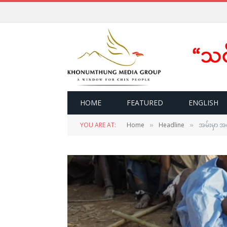
HOME
FEATURED
ENGLISH
YOU ARE AT:
Home
Headline
အမ်းမှာ အ
»
»