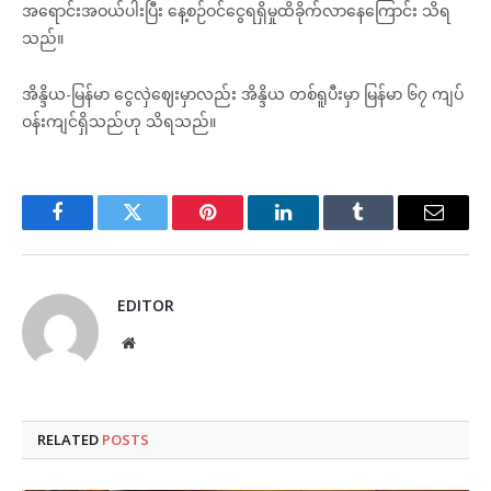
အရောင်းအဝယ်ပါးပြီး နေ့စဉ်ဝင်ငွေရရှိမှုထိခိုက်လာနေကြောင်း သိရ
သည်။
အိန္ဒိယ-မြန်မာ ငွေလှဲဈေးမှာလည်း အိန္ဒိယ တစ်ရူပီးမှာ မြန်မာ ၆၇ ကျပ်
ဝန်းကျင်ရှိသည်ဟု သိရသည်။
Facebook
Twitter
Pinterest
LinkedIn
Tumblr
Email
EDITOR
Website
RELATED
POSTS