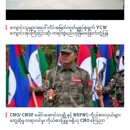
ကျောင်းသူများအပေါ် လိင်အမြတ်ထုတ်မှုစွပ်စွဲချက် YCW
ကျောင်းအုပ်ကြီးငြင်းဆို၊ တရားစွဲမည်ဟုခြိမ်းခြောက်တုံ့ပြန်
CNO/ CNDF ခေါင်းဆောင်တချို့နှင့် NSPNC ကိုယ်စားလှယ်များ
တွေ့ဆုံမှု တရားဝင်မှု၊ ကိုယ်စားပြုမှု မရှိဟု CNO ကြေညာ