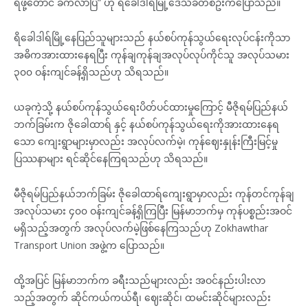
ရဖို့တောင် ခက်လာပြီ” ဟု ရိခေါဒါရ်မြို့ဒေသခံတစ်ဦးကပြောသည်။
ရိခေါဒါရ်မြို့နေပြည်သူများသည် နယ်စပ်ကုန်သွယ်ရေးလုပ်ငန်းကိုသာ
အဓိကအားထားနေရပြီး ကုန်ချကုန်ချအလုပ်လုပ်ကိုင်သူ အလုပ်သမား
၃၀၀ ဝန်းကျင်ခန့်ရှိသည်ဟု သိရသည်။
ယခုကဲ့သို့ နယ်စပ်ကုန်သွယ်ရေးပိတ်ပင်ထားမှုကြောင့် မီဇိုရမ်ပြည်နယ်
ဘက်ခြမ်းက ဇိုခေါထာရ် နှင့် နယ်စပ်ကုန်သွယ်ရေးကိုအားထားနေရ
သော ကျေးရွာများမှာလည်း အလုပ်လက်မဲ့၊ ကုန်ဈေးနှုန်းကြီးမြင့်မှု
ပြဿနာများ ရင်ဆိုင်နေကြရသည်ဟု သိရသည်။
မီဇိုရမ်ပြည်နယ်ဘက်ခြမ်း ဇိုခေါထာရ်ကျေးရွာမှာလည်း ကုန်တင်ကုန်ချ
အလုပ်သမား ၄၀၀ ဝန်းကျင်ခန့်ရှိကြပြီး မြန်မာဘက်မှ ကုန်ပစ္စည်းအဝင်
မရှိသည့်အတွက် အလုပ်လက်မဲ့ဖြစ်နေကြသည်ဟု Zokhawthar
Transport Union အဖွဲ့က ပြောသည်။
ထို့အပြင် မြန်မာဘက်က ခရီးသည်များလည်း အဝင်နည်းပါးလာ
သည့်အတွက် ဆိုင်ကယ်ကယ်ရီ၊ ဈေးဆိုင်၊ ထမင်းဆိုင်များလည်း