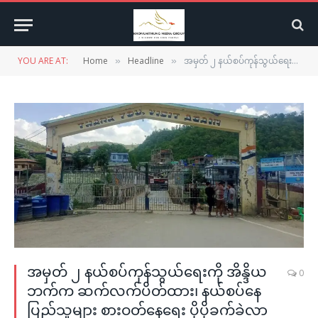
YOU ARE AT:
Home
Headline
အမှတ် ၂ နယ်စပ်ကုန်သွယ်ရေးကို အိန္ဒိယဘက်က ဆက်လက်ပိတ်ထား၊ နယ်စပ်နေပြည်သူများ စားဝတ်နေရေး ပိုပိုခက်ခဲလာ
»
»
အမှတ် ၂ နယ်စပ်ကုန်သွယ်ရေးကို အိန္ဒိယ
0
ဘက်က ဆက်လက်ပိတ်ထား၊ နယ်စပ်နေ
ပြည်သူများ စားဝတ်နေရေး ပိုပိုခက်ခဲလာ