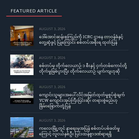
FEATURED ARTICLE
AUGUST 3, 2026
ဒေါ်အောင်ဆန်းစုကြည်ကို ICRC ဌာနေ တာဝန်ခံနှင့်
တွေ့ဆုံခွင့် ပြုကြောင်း စစ်တပ်အစိုးရ ထုတ်ပြန်
AUGUST 3, 2026
စစ်တပ်မှ တိုက်လေယာဉ် ၁ စီးနှင့် ငှက်တစ်ကောင်တို့
တိုက်မှုဖြစ်ပွားပြီး တိုက်လေယာဉ် ပျက်ကျဟုဆို
AUGUST 3, 2026
ကျောင်းသူများအပေါ် လိင်အမြတ်ထုတ်မှုစွပ်စွဲချက်
YCW ကျောင်းအုပ်ကြီးငြင်းဆို၊ တရားစွဲမည်ဟု
ခြိမ်းခြောက်တုံ့ပြန်
AUGUST 3, 2026
ကလေးမြို့တွင် နာရေးမှအပြန် စစ်တပ်ပစ်ခတ်မှု
ကြောင့် လူငယ်နှစ်ဦး ပြင်းထန်စွာဒဏ်ရာရရှိ