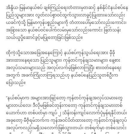
အိန္ဒိယ-မြန်မာနယ်စပ် ချစ်ကြည်ရေးတံတားမှတဆင့် နှစ်နိုင်ငံနယ်စပ်နေ
ပြည်သူများအား လွတ်လပ်စွာဝင်ထွက်သွားလာခွင့်ပြုထားသော်လည်း
ယခင်ကဲ့သို့ မြန်မာကုန်ပစ္စည်းများကို တံတားပေါ်မှသော်လည်းကောင်း၊
အခြားသော နယ်စပ်ဝင်ပေါက်လမ်းမှသော်လည်းကောင်း ဖြတ်သန်း
သယ်ယူပို့ဆောင်ခွင့်မပြုတော့ခြင်းဖြစ်သည်။
ထိုကဲ့သို့သောအခြေအနေကြောင့် နယ်စပ်ကုန်သွယ်ရေးအား မှီခို
အားထားနေရသော ပြည်သူများ၊ ကုန်တင်ကုန်ချသမားများ၊ နေ့စား
အလုပ်သမားများသည် အလုပ်လက်မဲ့ဖြစ်လာကြပြီး စားဝတ်နေရေး
အတွက် အခက်ကြုံလာကြရသည်ဟု နယ်စပ်နေပြည်သူတစ်ဦးက
ပြောသည်။
“နယ်စပ်မှာက အများအားဖြင့်တော့ ကုန်တင်ကုန်ချအလုပ်သမားတွေ
များတယ်လေ၊ ဒီလိုမဖြစ်ခင်တုန်းကတော့ ကုန်တင်ကုန်ချသမားတစ်
ယောက်ဟာ တစ်ပတ်မှာ ကျပ် ၂ သိန်းဝန်းကျင်လောက်ပုံမှန်ရနိုင်တယ်၊
အခုတော့ မီဇိုရမ်ဘက်က ကုန်အဝင်ပိတ်ထားတော့ ကုန်တင်ကုန်ချလုပ်
အလုပ်ကလည်းမရှိသလောက်ဖြစ်သွားတယ်၊ တစ်ရက်မှာ တစ်သောင်း