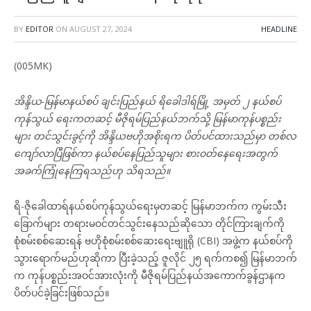
BY
EDITOR
ON
AUGUST 27, 2024
HEADLINE
(005MK)
အိန္ဒိယ-မြန်မာနယ်စပ် ချင်းပြည်နယ် ရိခေါဒါရ်မြို့ အမှတ် ၂ နယ်စပ်
ကုန်သွယ် ရေးကတဆင့် မီဇိုရမ်ပြည်နယ်ဘက်သို့ မြန်မာကုန်ပစ္စည်း
များ တင်သွင်းခွင့်ကို အိန္ဒိယဗဟိုအစိုးရက ပိတ်ပင်ထားသည်မှာ တစ်လ
ကျော်လာပြီဖြစ်ကာ နယ်စပ်နေပြည်သူများ စားဝတ်နေရေးအတွက်
အခက်ကြုံနေကြရသည်ဟု သိရသည်။
ရိ-ဇိုခေါထာရ်နယ်စပ်ကုန်သွယ်ရေးမှတဆင့် မြန်မာဘက်က ကွမ်းသီး
ခြောက်များ တရားမဝင်တင်သွင်းနေသည်ဆိုသော တိုင်ကြားချက်ကို
စုံစမ်းစစ်ဆေးရန် ဗဟိုစုံစမ်းစစ်ဆေးရေးဗျူရို (CBI) အဖွဲ့က နယ်စပ်ကို
သွားရောက်မည်ဟုဆိုကာ ပြီးခဲ့သည့် ဇူလိုင် ၂၅ ရက်ကစ၍ မြန်မာဘက်
က ကုန်ပစ္စည်းအဝင်အားလုံးကို မီဇိုရမ်ပြည်နယ်အကောက်ခွန်ဌာနက
ပိတ်ပင်ခဲ့ခြင်းဖြစ်သည်။