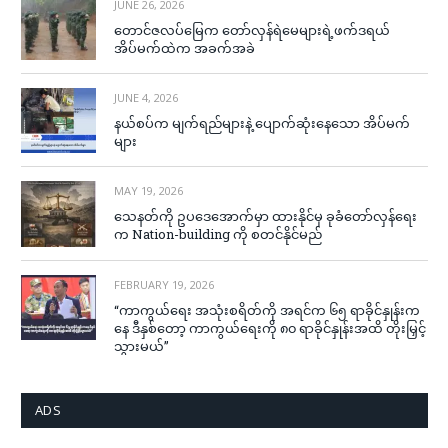
JUNE 26, 2026
တောင်ဇလပ်မြေက တော်လှန်ရဲမေများရဲ့ဖက်ဒရယ်
အိပ်မက်ထဲက အခက်အခဲ
JUNE 4, 2026
နယ်စပ်က မျက်ရည်များနဲ့ ပျောက်ဆုံးနေသော အိပ်မက်
များ
MAY 19, 2026
သေနတ်ကို ဥပဒေအောက်မှာ ထားနိုင်မှ ခုခံတော်လှန်ရေး
က Nation-building ကို စတင်နိုင်မည်
FEBRUARY 19, 2026
“ကာကွယ်ရေး အသုံးစရိတ်ကို အရင်က ၆၅ ရာခိုင်နှုန်းက
နေ ဒီနှစ်တော့ ကာကွယ်ရေးကို ၈၀ ရာခိုင်နှုန်းအထိ တိုးမြှင့်
သွားမယ်”
ADS