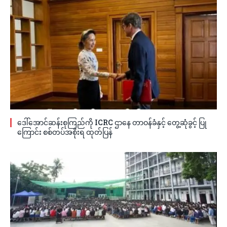
ဒေါ်အောင်ဆန်းစုကြည်ကို ICRC ဌာနေ တာဝန်ခံနှင့် တွေ့ဆုံခွင့် ပြု
ကြောင်း စစ်တပ်အစိုးရ ထုတ်ပြန်