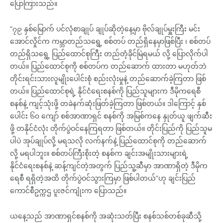
ပြောကြားသည်။
“၇၉ နှစ်မြောက် ပင်လုံစာချုပ် ချုပ်ဆိုတဲ့နေ့မှာ ဗိုလ်ချုပ်မှူးကြီး မင်း
အောင်လှိုင်က ကမ္ဘာတည်သရွေ့ စစ်တပ် တည်ရှိနေမှာဖြစ်ပြီး ၊ စစ်တပ်
တည်ရှိသရွေ့ ပြည်ထောင်စုကြီး တည်တံ့ခိုင်မြဲရမယ် လို့ ပြောလိုက်ပါ
တယ်။ ပြည်ထောင်စုကို စစ်တပ်က တည်ဆောက် ထားတာ မဟုတ်ဘဲ
တိုင်းရင်းသားလူမျိုးပေါင်းစုံ စည်းလုံးမှုနဲ့ တည်ဆောက်ခဲ့ကြတာ ဖြစ်
တယ်။ ပြည်ထောင်စုရဲ့ နိုင်ငံရေးစနစ်ကို ပြည်သူများက ဒီမိုကရေစီ
စနစ်နဲ့ ကျင့်သုံးဖို့ တခဲနက်ဆုံးဖြတ်ခဲ့ကြတာ ဖြစ်တယ်။ ဒါကြောင့် နှစ်
ပေါင်း ၆၀ ကျော် စစ်အာဏာရှင် စနစ်ကို အမြစ်ကနေ နှုတ်ယူ ဖျက်ဆီး
ဖို့ တနိုင်ငံလုံး တိုက်ပွဲဝင်နေကြရတာ ဖြစ်တယ်။ တိုင်းပြည်ကို ပြည်သူမ
ပါပဲ အုပ်ချုပ်လို့ မရသလို လက်နက်နဲ့ ပြည်ထောင်စုကို တည်ဆောက်
လို့ မရပါဘူး။ စစ်တပ်ကြီးစိုးတဲ့ စနစ်က ချင်းအမျိုးသားများရဲ့
နိုင်ငံရေးစနစ်နဲ့ ဆန့်ကျင်တဲ့အတွက် ပြည်သူ့ဆီမှာ အာဏာရှိတဲ့ ဒီမိုက
ရေစီ ရရှိတဲ့အထိ တိုက်ပွဲဝင်သွားကြမှာ ဖြစ်ပါတယ်”ဟု ချင်းပြည်
ကောင်စီဥက္ကဌ ပူးဇင်ကျုံးက ပြောသည်။
ယနေ့သည် အာဏာရှင်စနစ်ကို အဆုံးသတ်ပြီး စနစ်သစ်တစ်ခုဆီသို့