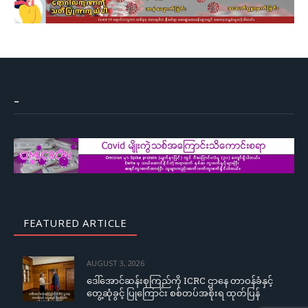
–
FEATURED ARTICLE
AUGUST 3, 2026
ဒေါ်အောင်ဆန်းစုကြည်ကို ICRC ဌာနေ တာဝန်ခံနှင့်
တွေ့ဆုံခွင့် ပြုကြောင်း စစ်တပ်အစိုးရ ထုတ်ပြန်