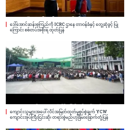
ဒေါ်အောင်ဆန်းစုကြည်ကို ICRC ဌာနေ တာဝန်ခံနှင့် တွေ့ဆုံခွင့် ပြု
ကြောင်း စစ်တပ်အစိုးရ ထုတ်ပြန်
ကျောင်းသူများအပေါ် လိင်အမြတ်ထုတ်မှုစွပ်စွဲချက် YCW
ကျောင်းအုပ်ကြီးငြင်းဆို၊ တရားစွဲမည်ဟုခြိမ်းခြောက်တုံ့ပြန်