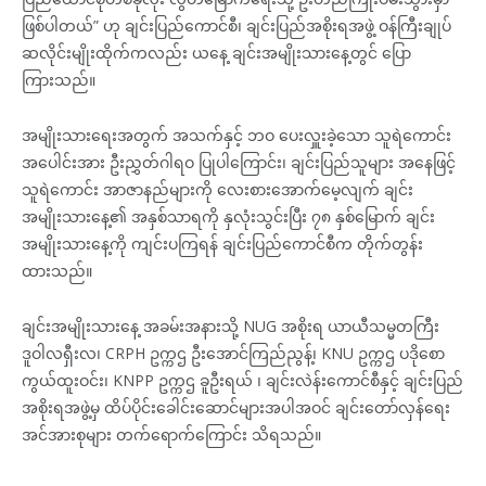
ဖြစ်ပါတယ်” ဟု ချင်းပြည်ကောင်စီ၊ ချင်းပြည်အစိုးရအဖွဲ့ ဝန်ကြီးချုပ်
ဆလိုင်းမျိုးထိုက်ကလည်း ယနေ့ ချင်းအမျိုးသားနေ့တွင် ပြော
ကြားသည်။
အမျိုးသားရေးအတွက် အသက်နှင့် ဘဝ ပေးလှူးခဲ့သော သူရဲကောင်း
အပေါင်းအား ဦးညွှတ်ဂါရဝ ပြုပါကြောင်း၊ ချင်းပြည်သူများ အနေဖြင့်
သူရဲကောင်း အာဇာနည်များကို လေးစားအောက်မေ့လျက် ချင်း
အမျိုးသားနေ့၏ အနှစ်သာရကို နှလုံးသွင်းပြီး ၇၈ နှစ်မြောက် ချင်း
အမျိုးသားနေ့ကို ကျင်းပကြရန် ချင်းပြည်ကောင်စီက တိုက်တွန်း
ထားသည်။
ချင်းအမျိုးသားနေ့ အခမ်းအနားသို့ NUG အစိုးရ ယာယီသမ္မတကြီး
ဒူဝါလရှီးလ၊ CRPH ဥက္ကဌ ဦးအောင်ကြည်ညွန့်၊ KNU ဥက္ကဌ ပဒိုစော
ကွယ်ထူးဝင်း၊ KNPP ဥက္ကဌ ခူဦးရယ် ၊ ချင်းလဲန်းကောင်စီနှင့် ချင်းပြည်
အစိုးရအဖွဲ့မှ ထိပ်ပိုင်းခေါင်းဆောင်များအပါအဝင် ချင်းတော်လှန်ရေး
အင်အားစုများ တက်ရောက်ကြောင်း သိရသည်။