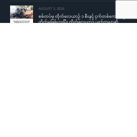
AUGUST 3, 2026
စစ်တပ်မှ တိုက်လေယာဉ် ၁ စီးနှင့် ငှက်တစ်ကောင်တို့
တိုက်မှုဖြစ်ပွားပြီး တိုက်လေယာဉ် ပျက်ကျဟုဆို
AUGUST 3, 2026
ကျောင်းသူများအပေါ် လိင်အမြတ်ထုတ်မှုစွပ်စွဲချက်
YCW ကျောင်းအုပ်ကြီးငြင်းဆို၊ တရားစွဲမည်ဟု
ခြိမ်းခြောက်တုံ့ပြန်
AUGUST 3, 2026
ကလေးမြို့တွင် နာရေးမှအပြန် စစ်တပ်ပစ်ခတ်မှု
ကြောင့် လူငယ်နှစ်ဦး ပြင်းထန်စွာဒဏ်ရာရရှိ
Copyright © 2015
Khonumthung News Group
. Design &
Developed by
ExL
.