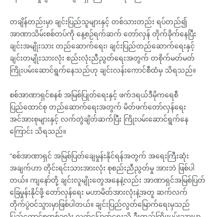
တချိန်တည်းမှာ ချင်းပြည်သူများနှင့် တစ်သားတည်း ရပ်တည်၍
အာဏာသိမ်းစစ်တပ်ကို နေ့စဉ်ရက်ဆက် တော်လှန် တိုက်ခိုက်နေပြီး
ချင်းအမျိုးသား တည်ဆောက်ရေး၊ ချင်းပြည်တည်ဆောက်ရေးနှင့်
ချင်းတမျိုးသားလုံး စည်းလုံးညီညွတ်‌ရေးအတွက် တစိုက်မတ်မတ်
ကြိုးပမ်းဆောင်ရွက်နေသည်ဟု ချင်းလန်းကောင်စီထံမှ သိရသည်။
စစ်အာဏာရှင်စနစ် အမြစ်ပြုတ်ရေးနှင့် ဖက်ဒရယ်ဒီမိုကရေစီ
ပြည်ထောင်စု တည်ဆောက်ရေးအတွက် မိတ်ဖက်တော်လှန်ရေး
အင်အားစုများနှင့် လက်တွဲချိတ်ဆက်ပြီး ကြိုးပမ်းဆောင်ရွက်နေ
ကြောင်း သိရသည်။
“စစ်အာဏာရှင် အမြစ်ပြတ်ချေမှုန်းနိုင်ရန်အတွက် အရေးကြီးဆုံး
အချက်ဟာ တိုင်းရင်းသားအားလုံး စုစည်းညီညွတ်မှု အားဘဲ ဖြစ်ပါ
တယ်။ ကျနော်တို့ ချင်းလူမျိုးတွေအနေနဲ့လည်း အာဏာရှင်အမြစ်ပြတ်
ခြေမှုန်းနိုင်ဖို့ တော်လှန်ရေး မဟာမိတ်အားလုံးနဲ့အတူ ဆက်လက်
တိုက်ပွဲဝင်သွားမှာဖြစ်ပါတယ်။ ချင်းပြည်လွတ်မြောက်ရေးမှသည်
ပြည်ထောင်စုတစ်ခုလုံး လွတ်မြောက်ရေးသို့ ဦးတည်ကြိုးပမ်းသွားမှာ