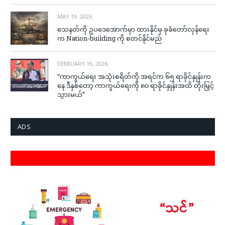
MAY 19, 2026
သေနတ်ကို ဥပဒေအောက်မှာ ထားနိုင်မှ ခုခံတော်လှန်ရေး
က Nation-building ကို စတင်နိုင်မည်
FEBRUARY 19, 2026
“ကာကွယ်ရေး အသုံးစရိတ်ကို အရင်က ၆၅ ရာခိုင်နှုန်းက
နေ ဒီနှစ်တော့ ကာကွယ်ရေးကို ၈၀ ရာခိုင်နှုန်းအထိ တိုးမြှင့်
သွားမယ်”
ADS