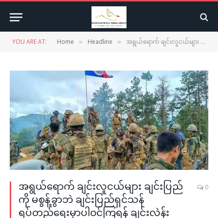
YOU ARE AT:
Home
Headline
အရွယ်ရောက် ချင်းလူငယ်များ ချင်းပြည်ကို မစွန့်ခွာဘဲ ချင်းပြည်ရှင်သန်ရပ်တည်‌ရေးမှာပါဝင်ကြရန် ချင်းလဲန်းကောင်စီ ကြေညာ
»
»
အရွယ်ရောက် ချင်းလူငယ်များ ချင်းပြည်
0
ကို မစွန့်ခွာဘဲ ချင်းပြည်ရှင်သန်
ရပ်တည်‌ရေးမှာပါဝင်ကြရန် ချင်းလဲန်း