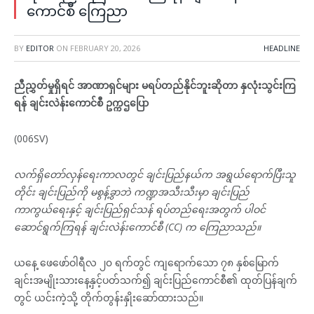
ကောင်စီ ကြေညာ
BY
EDITOR
ON
FEBRUARY 20, 2026
HEADLINE
ညီညွှတ်မှုရှိရင် အာဏာရှင်များ မရပ်တည်နိုင်ဘူးဆိုတာ နှလုံးသွင်းကြ
ရန် ချင်းလဲန်းကောင်စီ ဥက္ကဌပြော
(006SV)
လက်ရှိတော်လှန်ရေးကာလတွင် ချင်းပြည်နယ်က အရွယ်ရောက်ပြီးသူ
တိုင်း ချင်းပြည်ကို မစွန့်ခွာဘဲ ကဏ္ဍအသီးသီးမှာ ချင်းပြည်
ကာကွယ်ရေးနှင့် ချင်းပြည်ရှင်သန် ရပ်တည်ရေးအတွက် ပါဝင်
ဆောင်ရွက်ကြရန် ချင်းလဲန်းကောင်စီ (CC) က ကြေညာသည်။
ယနေ့ ဖေဖော်ဝါရီလ ၂၀ ရက်တွင် ကျရောက်သော ၇၈ နှစ်မြောက်
ချင်းအမျိုးသားနေ့နှင့်ပတ်သက်၍ ချင်းပြည်ကောင်စီ၏ ထုတ်ပြန်ချက်
တွင် ယင်းကဲ့သို့ တိုက်တွန်းနှိုးဆော်ထားသည်။