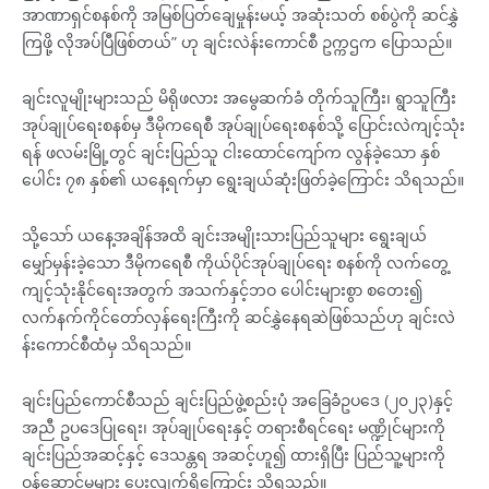
အာဏာရှင်စနစ်ကို အမြစ်ပြတ်ချေမှုန်းမယ့် အဆုံးသတ် စစ်ပွဲကို ဆင်နွှဲ
ကြဖို့ လိုအပ်ပြီဖြစ်တယ်” ဟု ချင်းလဲန်းကောင်စီ ဥက္ကဌက ပြောသည်။
ချင်းလူမျိုးများသည် မိရိုဖလား အမွေဆက်ခံ တိုက်သူကြီး၊ ရွာသူကြီး
အုပ်ချုပ်ရေးစနစ်မှ ဒီမိုကရေစီ အုပ်ချုပ်ရေးစနစ်သို့ ပြောင်းလဲကျင့်သုံး
ရန် ဖလမ်းမြို့တွင် ချင်းပြည်သူ ငါးထောင်ကျော်က လွန်ခဲ့သော နှစ်
ပေါင်း ၇၈ နှစ်၏ ယနေ့ရက်မှာ ရွေးချယ်ဆုံးဖြတ်ခဲ့ကြောင်း သိရသည်။
သို့သော် ယနေ့အချိန်အထိ ချင်းအမျိုးသားပြည်သူများ ရွေးချယ်
မျှော်မှန်းခဲ့သော ဒီမိုကရေစီ ကိုယ်ပိုင်အုပ်ချုပ်ရေး စနစ်ကို လက်တွေ့
ကျင့်သုံးနိုင်ရေးအတွက် အသက်နှင့်ဘဝ ပေါင်းများစွာ စတေး၍
လက်နက်ကိုင်တော်လှန်ရေးကြီးကို ဆင်နွှဲနေရဆဲဖြစ်သည်ဟု ချင်းလဲ
န်းကောင်စီထံမှ သိရသည်။
ချင်းပြည်ကောင်စီသည် ချင်းပြည်ဖွဲ့စည်းပုံ အခြေခံဥပဒေ (၂၀၂၃)နှင့်
အညီ ဥပဒေပြုရေး၊ အုပ်ချုပ်ရေးနှင့် တရားစီရင်ရေး မဏ္ဍိုင်များကို
ချင်းပြည်အဆင့်နှင့် ဒေသန္တရ အဆင့်ဟူ၍ ထားရှိပြီး ပြည်သူ့များကို
ဝန်ဆောင်မှုများ ပေးလျက်ရှိကြောင်း သိရသည်။