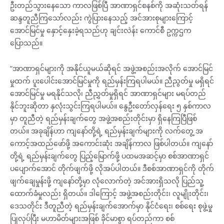
ဦးတည်သွားနေသော ကာလဖြစ်ပြီ အာဏာရှင်စနစ်ကို အဆုံးသတ်ရန်
ဆန္ဒတူညီကြသော်လည်း ကွဲပြားနေသည့် အင်အားစုများကြောင့်
အောင်မြင်မှု နှောင့်နှေးခဲ့ရသည်ဟု ချင်းလဲန်း ကောင်စီ ဥက္ကဌက
ပြောသည်။
“အာဏာရှင်များကို အနိုင်ယူမယ်ဆိုရင် အဖွဲ့အစည်းအလိုက် အောင်မြင်
မှုထက် ပူးပေါင်းအောင်မြင်မှုကို ရည်မှန်းကြရပါမယ်။ ညီညွတ်မှု မရှိရင်
အောင်မြင်မှု မရနိုင်သလို၊ ညီညွှတ်မှုရှိရင် အာဏာရှင်များ မရပ်တည်
နိုင်ဘူးဆိုတာ နှလုံးသွင်းကြရပါမယ်။ နွေဦးတော်လှန်ရေး ၅ နှစ်ကာလ
မှာ တူညီတဲ့ ရည်မှန်းချက်တွေ အဖွဲ့အစည်းတိုင်းမှာ ရှိနေကြပြီဖြစ်
တယ်။ အခုချိန်ဟာ ကျနော်တို့ရဲ့ ရည်မှန်းချက်များကို လက်တွေ့ အ
ကောင့်အထည်ဖော်ဖို့ အကောင်းဆုံး အချိန်ကာလ ဖြစ်ပါတယ်။ ကျနော်
တို့ရဲ့ ရည်မှန်းချက်တွေ ပြည့်မြောက်ဖို့ ပထမအဆင့်မှာ စစ်အာဏာရှင်
ပပျောက်အောင် တိုက်ဖျက်ဖို့ လိုအပ်ပါတယ်။ ဒီစစ်အာဏာရှင်ကို တိုက်
ဖျက်ချေမှုန်းဖို့ ကျနော်တို့မှာ လုံလောက်တဲ့ အင်အားရှိသလို ပြည်သူ့
ထောက်ခံမှုလည်း ရှိတယ်။ ဒါကြောင့် အဖွဲ့အစည်းတိုင်း၊ လူမျိုးတိုင်း၊
ဒေသတိုင်း ဒီတူညီတဲ့ ရည်မှန်းချက်အောက်မှာ နိုင်ငံရေး၊ စစ်ရေး စုဖွဲ့မှု
ပြုလုပ်ပြီး မဟာမိတ်များအဖြစ် ခိုင်မာစွာ ရပ်တည်ကာ စစ်