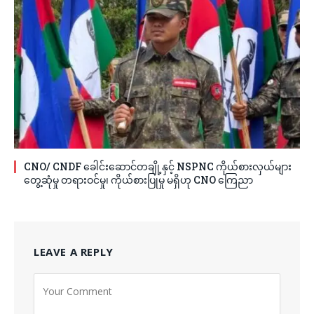
CNO/ CNDF ခေါင်းဆောင်တချို့နှင့် NSPNC ကိုယ်စားလှယ်များ
တွေ့ဆုံမှု တရားဝင်မှု၊ ကိုယ်စားပြုမှု မရှိဟု CNO ကြေညာ
LEAVE A REPLY