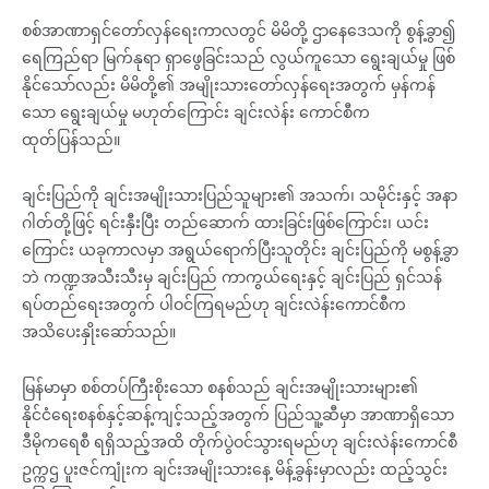
စစ်အာဏာရှင်တော်လှန်ရေးကာလတွင် မိမိတို့ ဌာနေဒေသကို စွန့်ခွာ၍
ရေကြည်ရာ မြက်နုရာ ရှာဖွေခြင်းသည် လွယ်ကူသော ရွေးချယ်မှု ဖြစ်
နိုင်သော်လည်း မိမိတို့၏ အမျိုးသားတော်လှန်ရေးအတွက် မှန်ကန်
သော ရွေးချယ်မှု မဟုတ်ကြောင်း ချင်းလဲန်း ကောင်စီက
ထုတ်ပြန်သည်။
ချင်းပြည်ကို ချင်းအမျိုးသားပြည်သူများ၏ အသက်၊ သမိုင်းနှင့် အနာ
ဂါတ်တို့ဖြင့် ရင်းနှီးပြီး တည်ဆောက် ထားခြင်းဖြစ်ကြောင်း၊ ယင်း
ကြောင်း ယခုကာလမှာ အရွယ်ရောက်ပြီးသူတိုင်း ချင်းပြည်ကို မစွန့်ခွာ
ဘဲ ကဏ္ဍအသီးသီးမှ ချင်းပြည် ကာကွယ်ရေးနှင့် ချင်းပြည် ရှင်သန်
ရပ်တည်ရေးအတွက် ပါဝင်ကြရမည်ဟု ချင်းလဲန်းကောင်စီက
အသိပေးနှိုးဆော်သည်။
မြန်မာမှာ စစ်တပ်ကြီးစိုးသော စနစ်သည် ချင်းအမျိုးသားများ၏
နိုင်ငံရေးစနစ်နှင့်ဆန့်ကျင့်သည့်အတွက် ပြည်သူ့ဆီမှာ အာဏာရှိသော
ဒီမိုကရေစီ ရရှိသည့်အထိ တိုက်ပွဲဝင်သွားရမည်ဟု ချင်းလဲန်းကောင်စီ
ဥက္ကဌ ပူးဇင်ကျုံးက ချင်းအမျိုးသားနေ့ မိန့်ခွန်းမှာလည်း ထည့်သွင်း