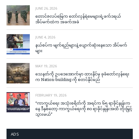
JUNE 26, 2026
တောင်ဇလပ်မြေက တော်လှန်ရဲမေများရဲ့ဖက်ဒရယ်
အိပ်မက်ထဲက အခက်အခဲ
JUNE 4, 2026
နယ်စပ်က မျက်ရည်များနဲ့ ပျောက်ဆုံးနေသော အိပ်မက်
များ
MAY 19, 2026
သေနတ်ကို ဥပဒေအောက်မှာ ထားနိုင်မှ ခုခံတော်လှန်ရေး
က Nation-building ကို စတင်နိုင်မည်
FEBRUARY 19, 2026
“ကာကွယ်ရေး အသုံးစရိတ်ကို အရင်က ၆၅ ရာခိုင်နှုန်းက
နေ ဒီနှစ်တော့ ကာကွယ်ရေးကို ၈၀ ရာခိုင်နှုန်းအထိ တိုးမြှင့်
သွားမယ်”
ADS