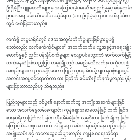
ဦးရှိခဲ့ပြီး ပျူစောထီးများမှ အကြောင်းမဲ့ဖမ်းဆီးငွေညှစ်မှုနှင့် စစ်မှုထမ်း
ဥပဒေအရ ဖမ်း ဆီးပေါ်တာဆွဲခံရသူ (၁၈) ဦးရှိခဲ့ကြောင်း အစီရင်ခံစာ
တွင် ဖော်ပြထားသည်။
လက်ရှိ တမူးခရိုင်တွင် ဒေသအတွင်းတိုက်ပွဲများဖြစ်ပွားမှုမရှိ
သော်လည်း လက်နက်ကိုင်များ၏ အဘက်ဘက်မှ လူ့အခွင့်အရေးချိုး
ဖောက်မှုနှင့် ညှင်း ပန်းနှိပ်စက်မှုများ လျော့ပါးမသွားဘဲ ဆက်လက်မြင့်
တက်နေဆဲဖြစ်သည့်ပြင် တမူးမြို့တွင် အမည်မသိလက်နက်ကိုင်အဖွဲ့
အစည်းများက ညအချိန်မတော် ပြည် သူနေအိမ်သို့ မျက်နှာဖုံးများစွပ်၊
အတင်းအဓမ္မဝင်ရောက်ကာ ဓား ပြတိုက် ဖမ်းဆီးရိုက်နှက်မှုလည်း ပိုမို
များပြားလာသည်ဟု သိရသည်။
ပြည်သူများသည် စစ်ပွဲ၏ နောက်ဆက်တွဲ အကျိုးအဆက်များဖြစ်
သော အသက်မွေးဝမ်းကျောင်း၊ ကုန်ဈေးအဆမတန်မြင့် တက် ခြင်း၊
စားနပ်ရိက္ခာပြတ်လပ်ခြင်း၊ အိုးအိမ်မဲ့ခြင်း လူမှုစီးပွား ခြွတ်ခြုံကျခြင်း
ကြောင့် မိသားစု အ သက် လုံခြုံရေး အဓိက ရင်ဆိုင်နေသည့်အပြင်
အမျိုးသမီး နှင့် ကလေးသူငယ်များလည်း ကျန်းမာရေးဆိုင်ရာ