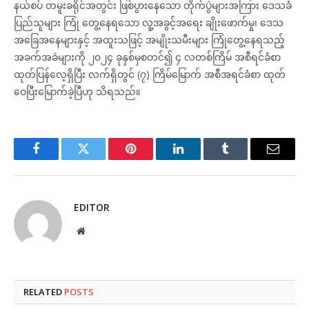
နယ်စပ် တမူးခရိုင်အတွင်း ဖြစ်ပွားနေသော တိုက်ပွဲများအကြား ဒေသခံ
ပြည်သူများ ကြုံ တွေ့နေရသော လူ့အခွင့်အရေး ချိုးဖောက်မှု၊ ဒေသ
အခြေအနေများနှင့် အထူးသဖြင့် အမျိုးသမီးများ ကြုံတွေ့နေရသည့်
အခက်အခဲများကို ၂၀၂၄ ခုနှစ်မှစတင်၍ ၄ လတစ်ကြိမ် အစီရင်ခံစာ
ထုတ်ပြန်လေ့ရှိပြီး လက်ရှိတွင် (၇) ကြိမ်မြောက် အစီအရင်ခံစာ ထုတ်
ဝေပြီးမြောက်ခဲ့ပြီဟု သိရသည်။
Facebook
Twitter
Pinterest
LinkedIn
Tumblr
Email
EDITOR
Website
RELATED
POSTS