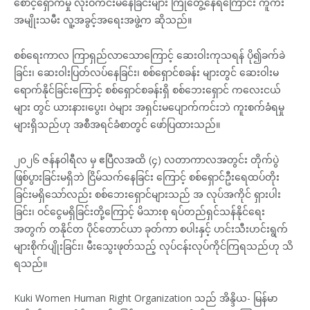
စောင့်ရှောက်မှု လုံးဝကင်းမဲနေခြင်းများ ကြုံတွေ့နေရကြောင်း ကူကီး
အမျိုးသမီး လူ့အခွင့်အရေးအဖွဲ့က ဆိုသည်။
စစ်ရေးကာလ ကြာရှည်လာသောကြောင့် ဆေးဝါးကုသရန် ပို၍ခက်ခဲ
ခြင်း၊ ဆေးဝါးပြတ်လပ်နေခြင်း၊ စစ်ရှောင်စခန်း များတွင် ဆေးဝါးမ
ရောက်နိုင်ခြင်းကြောင့် စစ်ရှောင်စခန်းရှိ စစ်ဘေးရှောင် ကလေးငယ်
များ တွင် ယားနား၊ပွေး၊ ဝဲများ အရှင်းမပျောက်ကင်းဘဲ ကူးစက်ခံရမှု
များရှိသည်ဟု အစီအရင်ခံစာတွင် ဖော်ပြထားသည်။
၂၀၂၆ ဇန်နဝါရီလ မှ ဧပြီလအထိ (၄) လတာကာလအတွင်း တိုက်ပွဲ
ဖြစ်ပွားခြင်းမရှိဘဲ ငြိမ်သက်နေခြင်း ကြောင့် စစ်ရှောင်ဦးရေထပ်တိုး
ခြင်းမရှိသော်လည်း စစ်ဘေးရှောင်များသည် အ လုပ်အကိုင် ရှားပါး
ခြင်း၊ ဝင်ငွေမရှိခြင်းတို့ကြောင့် မိသားစု ရပ်တည်ရှင်သန်နိုင်ရေး
အတွက် တနိုင်တ ပိုင်တောင်ယာ ခုတ်ကာ စပါးနှင့် ဟင်းသီးဟင်းရွက်
များစိုက်ပျိုးခြင်း၊ မီးသွေးဖုတ်သည့် လုပ်ငန်းလုပ်ကိုင်ကြရသည်ဟု သိ
ရသည်။
Kuki Women Human Right Organization သည် အိန္ဒိယ- မြန်မာ