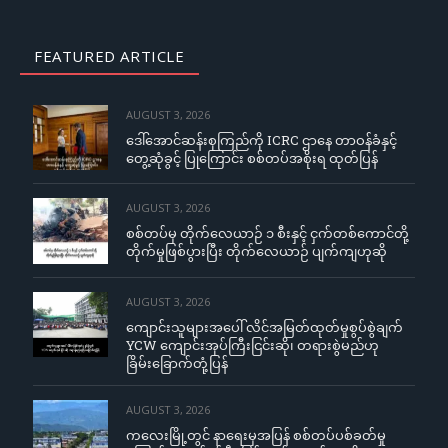
FEATURED ARTICLE
AUGUST 3, 2026
ဒေါ်အောင်ဆန်းစုကြည်ကို ICRC ဌာနေ တာဝန်ခံနှင့်
တွေ့ဆုံခွင့် ပြုကြောင်း စစ်တပ်အစိုးရ ထုတ်ပြန်
AUGUST 3, 2026
စစ်တပ်မှ တိုက်လေယာဉ် ၁ စီးနှင့် ငှက်တစ်ကောင်တို့
တိုက်မှုဖြစ်ပွားပြီး တိုက်လေယာဉ် ပျက်ကျဟုဆို
AUGUST 3, 2026
ကျောင်းသူများအပေါ် လိင်အမြတ်ထုတ်မှုစွပ်စွဲချက်
YCW ကျောင်းအုပ်ကြီးငြင်းဆို၊ တရားစွဲမည်ဟု
ခြိမ်းခြောက်တုံ့ပြန်
AUGUST 3, 2026
ကလေးမြို့တွင် နာရေးမှအပြန် စစ်တပ်ပစ်ခတ်မှု