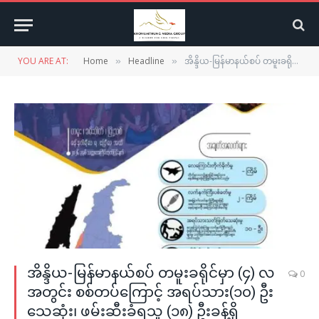
YOU ARE AT:
Home
Headline
အိန္ဒိယ-မြန်မာနယ်စပ် တမူးခရိုင်မှာ (၄) လအတွင်း စစ်တပ်ကြောင့် အရပ်သား(၁၀) ဦးသေဆုံး၊ ဖမ်းဆီးခံရသူ (၁၈) ဦးခန့်ရှိ
»
»
အိန္ဒိယ-မြန်မာနယ်စပ် တမူးခရိုင်မှာ (၄) လ
0
အတွင်း စစ်တပ်ကြောင့် အရပ်သား(၁၀) ဦး
သေဆုံး၊ ဖမ်းဆီးခံရသူ (၁၈) ဦးခန့်ရှိ