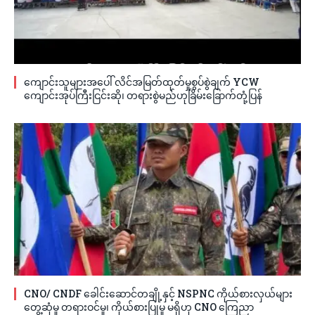
ကျောင်းသူများအပေါ် လိင်အမြတ်ထုတ်မှုစွပ်စွဲချက် YCW
ကျောင်းအုပ်ကြီးငြင်းဆို၊ တရားစွဲမည်ဟုခြိမ်းခြောက်တုံ့ပြန်
CNO/ CNDF ခေါင်းဆောင်တချို့နှင့် NSPNC ကိုယ်စားလှယ်များ
တွေ့ဆုံမှု တရားဝင်မှု၊ ကိုယ်စားပြုမှု မရှိဟု CNO ကြေညာ