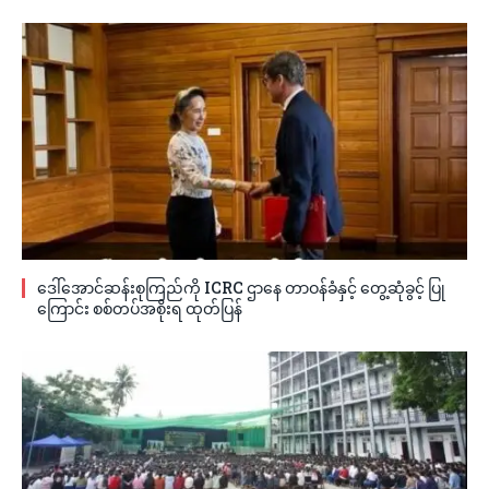
ဒေါ်အောင်ဆန်းစုကြည်ကို ICRC ဌာနေ တာဝန်ခံနှင့် တွေ့ဆုံခွင့် ပြု
ကြောင်း စစ်တပ်အစိုးရ ထုတ်ပြန်