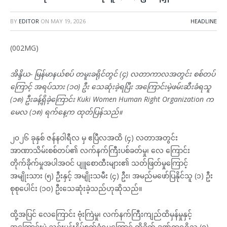
BY
EDITOR
ON
MAY 19, 2026
HEADLINE
(002MG)
အိန္ဒိယ- မြန်မာနယ်စပ် တမူးခရိုင်တွင် (၄) လတာကာလအတွင်း စစ်တပ်
ကြောင့် အရပ်သား (၁၀) ဦး သေဆုံးခဲ့ရပြီး အကြောင်းမဲ့ဖမ်းဆီးခံရသူ
(၁၈) ဦးခန့်ရှိခဲ့ကြောင်း Kuki Women Human Right Organization က
မေလ (၁၈) ရက်နေ့က ထုတ်ပြန်သည်။
၂၀၂၆ ခုနှစ် ဇန်နဝါရီလ မှ ဧပြီလအထိ (၄) လတာအတွင်း
အာဏာသိမ်းစစ်တပ်၏ လက်နက်ကြီးပစ်ခတ်မှု၊ လေ ကြောင်း
တိုက်ခိုက်မှုအပါအဝင် ပျူစောထီးများ၏ သတ်ဖြတ်မှုကြောင့်
အမျိုးသား (၅) ဦးနှင့် အမျိုးသမီး (၄) ဦး၊ အမည်မဖော်ပြနိုင်သူ (၁) ဦး
စုစုပေါင်း (၁၀) ဦးသေဆုံးခဲ့သည်ဟုဆိုသည်။
ထို့အပြင် လေကြောင်း ဗုံးကြဲမှု၊ လက်နက်ကြီးကျည်ထိမှန်မှုနှင့်
အကြောင်းမဲ့ ညှင်းပန်းနှိပ်စက်ခံရမှုကြောင့် ထိခိုက် ဒဏ်ရာရရှိသူ (၇)