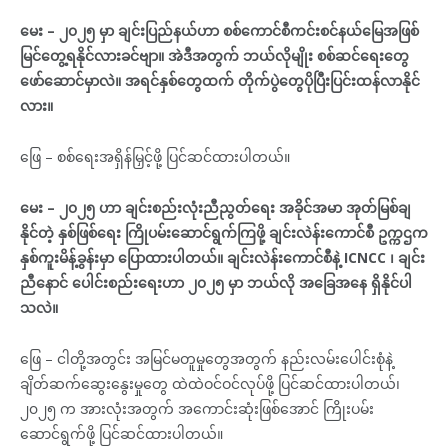
မေး – ၂၀၂၅ မှာ ချင်းပြည်နယ်ဟာ စစ်ကောင်စီကင်းစင်နယ်မြေအဖြစ်
မြင်တွေ့ရနိုင်လားခင်ဗျာ။ အဲဒီအတွက် ဘယ်လိုမျိုး စစ်ဆင်ရေးတွေ
ဖော်ဆောင်မှာလဲ။ အရင်နှစ်တွေထက် တိုက်ပွဲတွေပိုပြီးပြင်းထန်လာနိုင်
လား။
ဖြေ – စစ်ရေးအရှိန်မြှင့်ဖို့ ပြင်ဆင်ထားပါတယ်။
မေး – ၂၀၂၅ ဟာ ချင်းစည်းလုံးညီညွတ်ရေး အခိုင်အမာ အုတ်မြစ်ချ
နိုင်တဲ့ နှစ်ဖြစ်ရေး ကြိုပမ်းဆောင်ရွက်ကြဖို့ ချင်းလဲန်းကောင်စီ ဥက္ကဌက
နှစ်ကူးမိန့်ခွန်းမှာ ပြောထားပါတယ်။ ချင်းလဲန်းကောင်စီနဲ့ ICNCC ၊ ချင်း
ညီနောင်‌ ပေါင်းစည်းရေးဟာ ၂၀၂၅ မှာ ဘယ်လို အခြေအနေ ရှိနိုင်ပါ
သလဲ။
ဖြေ – ငါတို့အတွင်း အမြင်မတူမှုတွေအတွက် နည်းလမ်းပေါင်းစုံနဲ့
ချိတ်ဆက်ဆွေးနွေးမှုတွေ ထဲထဲဝင်ဝင်လုပ်ဖို့ ပြင်ဆင်ထားပါတယ်၊
၂၀၂၅ က အားလုံးအတွက် အကောင်းဆုံးဖြစ်အောင် ကြိုးပမ်း
ဆောင်ရွက်ဖို့ ပြင်ဆင်ထားပါတယ်။