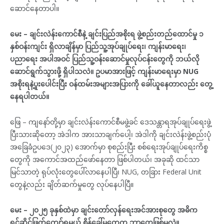
ဆောင်နေတာပါ။
မေး – ချင်းလဲန်းကောင်စီနဲ့ ချင်းပြည်အစိုးရ ဖွဲ့စည်းတည်ထောင်မှု ၁
နှစ်ဝန်းကျင်း ရှိလာချိန်မှာ ပြည်သူ့အုပ်ချုပ်ရေး၊ ကျန်းမာရေး၊
ပညာရေး အပါအဝင် ပြည်သူ့ဝန်းဆောင်မှုလုပ်ငန်းတွေကို ဘယ်လို
ဆောင်ရွက်သွားဖို့ ရှိပါသလဲ။ ဥပမာအားဖြင့် ကျန်းမာရေးမှာ NUG
အစိုးရနဲ့ပူးပေါင်းပြီး ဝန်ထမ်းအများအပြားကို ခေါ်ယူနေတာလည်း တွေ့
နေရပါတယ်။
ဖြေ – ကျနော်တို့မှာ ချင်းလဲန်းကောင်စီမဖွဲ့ခင် ဒေသန္တာရအုပ်ချုပ်ရေးဖွဲ့
ပြီးသားဆိုတော့ အဲဒါက အားသာချက်ပေါ့၊ အဲဒါကို ချင်းလဲန်းဖွဲ့စည်းပုံ
အခြေခံဥပဒေ(၂၀၂၃) အောက်မှာ စုစည်းပြီး စစ်ရေးအုပ်ချုပ်ရေးကိစ္စ
တွေကို အကောင်အထည်ဖော်နေတာ ဖြစ်ပါတယ်၊ အခုဆို ထင်သာ
မြင်သာတဲ့ ရုပ်လုံးတွေပေါ်လာနေပါပြီ၊ NUG, တခြား Federal Unit
တွေနဲ့လည်း ချိတ်ဆက်မှုတွေ လုပ်နေပါပြီ။
မေး – ၂၀၂၅ ခုနှစ်ထဲမှာ ချင်းတော်လှန်ရေးအင်အားစုတွေ အဓိက
ရင်ဆိုင်ဖြတ်ကျော်ရမယ့် စိန်ခေါ်မှုတွေက ဘာတွေဖြစ်မလဲ။