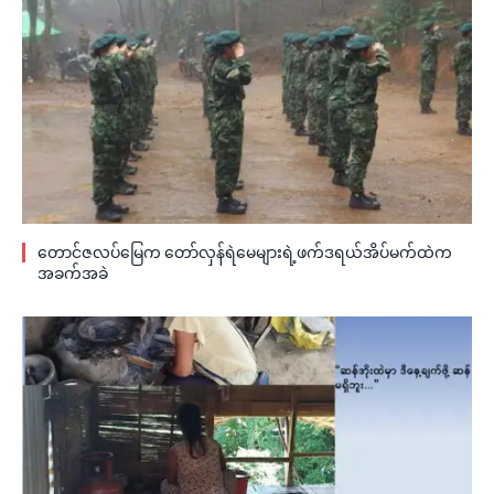
တောင်ဇလပ်မြေက တော်လှန်ရဲမေများရဲ့ဖက်ဒရယ်အိပ်မက်ထဲက
အခက်အခဲ