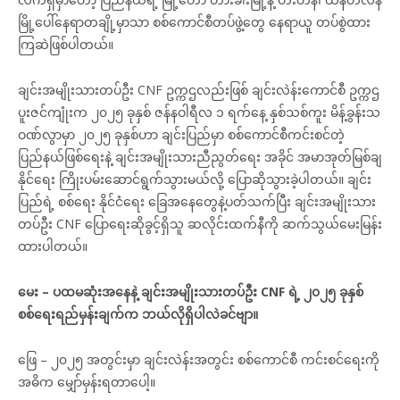
မြို့ပေါ်နေရာတချို့မှာသာ စစ်ကောင်စီတပ်ဖွဲ့တွေ နေရာယူ တပ်စွဲထား
ကြဆဲဖြစ်ပါတယ်။
ချင်းအမျိုးသားတပ်ဦး CNF ဥက္ကဌလည်းဖြစ် ချင်းလဲန်းကောင်စီ ဥက္ကဌ
ပူးဇင်ကျုံးက ၂၀၂၅ ခုနှစ် ဇန်နဝါရီလ ၁ ရက်နေ့ နှစ်သစ်ကူး မိန့်ခွန်းသ
ဝဏ်လွာမှာ ၂၀၂၅ ခုနှစ်ဟာ ချင်းပြည်မှာ စစ်ကောင်စီကင်းစင်တဲ့
ပြည်နယ်ဖြစ်ရေးနဲ့ ချင်းအမျိုးသားညီညွတ်ရေး အခိုင် အမာအုတ်မြစ်ချ
နိုင်ရေး ကြိုးပမ်းဆောင်ရွက်သွားမယ်လို့ ပြောဆိုသွားခဲ့ပါတယ်။ ချင်း
ပြည်ရဲ့ စစ်ရေး နိုင်ငံရေး ခြေအနေတွေနဲ့ပတ်သက်ပြီး ချင်းအမျိုးသား
တပ်ဦး CNF ပြောရေးဆိုခွင့်ရှိသူ ဆလိုင်းထက်နီကို ဆက်သွယ်မေးမြန်း
ထားပါတယ်။
မေး – ပထမဆုံးအနေနဲ့ ချင်းအမျိုးသားတပ်ဦး CNF ရဲ့ ၂၀၂၅ ခုနှစ်
စစ်ရေးရည်မှန်းချက်က ဘယ်လိုရှိပါလဲခင်ဗျာ။
ဖြေ – ၂၀၂၅ အတွင်းမှာ ချင်းလဲန်းအတွင်း စစ်ကောင်စီ ကင်းစင်ရေးကို
အဓိက မျှော်မှန်းရတာပေါ့။