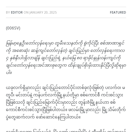
BY
EDITOR
ON
JANUARY 20, 2025
FEATURED
(006SV)
မြန်မာ့နွေဦးတော်လှန်ရေးမှာ တူမီးသေနတ်ကို စွဲကိုင်ပြီး စစ်အာဏာရှင်
ကို အစောဆုံး ဆန့်ကျင်တော်လှန်တဲ့ ချင်းပြည်မှာ တော်လှန်ရေးကာလ
၄ နှစ်နီးပါးရှိလာချိန် ချင်းပြည်ရဲ့ နယ်မြေ ၈၀ ရာခိုင်နှုန်းဝန်းကျင်ကို
ချင်းတော်လှန်ရေးအင်အားစုတွေက ထိန်းချုပ်စိုးမိုးထားနိုင်ပြီလို့ဆိုရမှာ
ပါ။
ယခုလက်ရှိမှာလည်း ချင်းပြည်တောင်ပိုင်းတစ်ခုလုံးဖြစ်တဲ့ ပလက်ဝ၊ မ
တူပီ၊ မင်းတပ်နဲ့ ကန်ပက်လက်မြို့နယ်တို့မှာ စစ်ကောင်စီ ကင်းစင်သွား
ပြီဖြစ်သလို ချင်းပြည်မြောက်ပိုင်းမှာလည်း တွန်းဇံမြို့နယ်ဟာ စစ်
ကောင်စီကင်းစင်သွားပြီဖြစ်ပါတယ်။ ဖလမ်းမြို့မှာလည်း မြို့သိမ်းတိုက်
ပွဲတွေဆက်လက် ဖော်ဆောင်နေကြပါတယ်။
လက်ရှိမှာတော့ ပြည်နယ်ရဲ့ မြို့တော် ဟားခါးမြို့နဲ့ တီးတိန်၊ ထန်တလန်