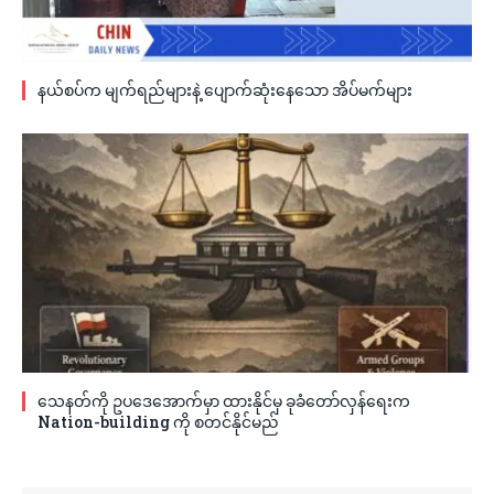
နယ်စပ်က မျက်ရည်များနဲ့ ပျောက်ဆုံးနေသော အိပ်မက်များ
သေနတ်ကို ဥပဒေအောက်မှာ ထားနိုင်မှ ခုခံတော်လှန်ရေးက
Nation-building ကို စတင်နိုင်မည်