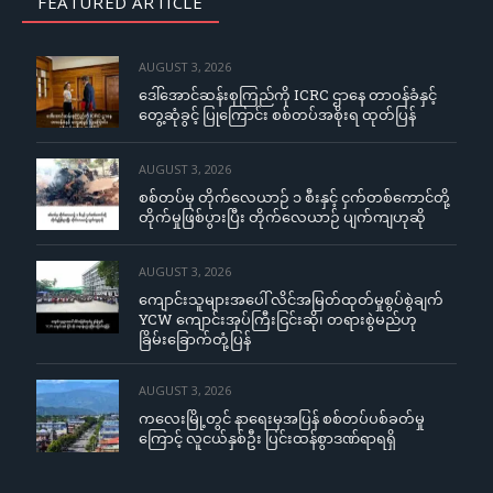
FEATURED ARTICLE
AUGUST 3, 2026
ဒေါ်အောင်ဆန်းစုကြည်ကို ICRC ဌာနေ တာဝန်ခံနှင့်
တွေ့ဆုံခွင့် ပြုကြောင်း စစ်တပ်အစိုးရ ထုတ်ပြန်
AUGUST 3, 2026
စစ်တပ်မှ တိုက်လေယာဉ် ၁ စီးနှင့် ငှက်တစ်ကောင်တို့
တိုက်မှုဖြစ်ပွားပြီး တိုက်လေယာဉ် ပျက်ကျဟုဆို
AUGUST 3, 2026
ကျောင်းသူများအပေါ် လိင်အမြတ်ထုတ်မှုစွပ်စွဲချက်
YCW ကျောင်းအုပ်ကြီးငြင်းဆို၊ တရားစွဲမည်ဟု
ခြိမ်းခြောက်တုံ့ပြန်
AUGUST 3, 2026
ကလေးမြို့တွင် နာရေးမှအပြန် စစ်တပ်ပစ်ခတ်မှု
ကြောင့် လူငယ်နှစ်ဦး ပြင်းထန်စွာဒဏ်ရာရရှိ