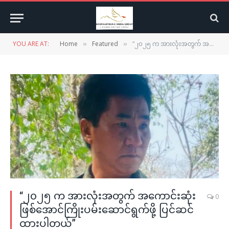
YOU ARE AT:
Home
Featured
“၂၀၂၅ က အားလုံးအတွက် အကောင်းဆုံးဖြစ်အောင်ကြိုးပမ်းဆောင်ရွက်ဖို့ ပြင်ဆင်ထားပါတယ်”
»
»
“၂၀၂၅ က အားလုံးအတွက် အကောင်းဆုံး
0
ဖြစ်အောင်ကြိုးပမ်းဆောင်ရွက်ဖို့ ပြင်ဆင်
ထားပါတယ်”