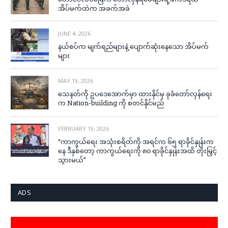
အိပ်မက်ထဲက အခက်အခဲ
JUNE 4, 2026
နယ်စပ်က မျက်ရည်များနဲ့ ပျောက်ဆုံးနေသော အိပ်မက်
များ
MAY 19, 2026
သေနတ်ကို ဥပဒေအောက်မှာ ထားနိုင်မှ ခုခံတော်လှန်ရေး
က Nation-building ကို စတင်နိုင်မည်
FEBRUARY 19, 2026
“ကာကွယ်ရေး အသုံးစရိတ်ကို အရင်က ၆၅ ရာခိုင်နှုန်းက
နေ ဒီနှစ်တော့ ကာကွယ်ရေးကို ၈၀ ရာခိုင်နှုန်းအထိ တိုးမြှင့်
သွားမယ်”
ADS