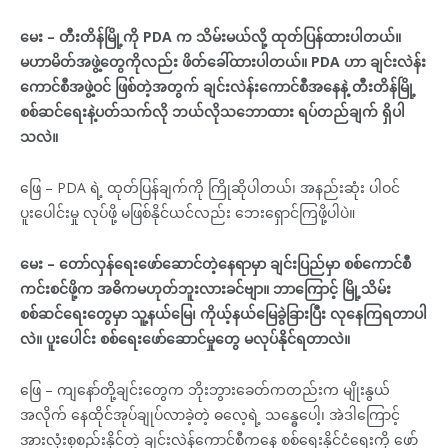
မေး – တီးတိန်မြို့ကို PDA က သိမ်းမယ်လို့ ထုတ်ပြန်ထားပါတယ်။
မဟာမိတ်အဖွဲ့တွေကိုလည်း ဖိတ်ခေါ်ထားပါတယ်။ PDA ဟာ ချင်းလဲန်း
ကောင်စီအဖွဲ့ဝင် ဖြစ်တဲ့အတွက် ချင်းလဲန်းကောင်စီအနေနဲ့ တီးတိန်မြို့
စစ်ဆင်ရေးနဲ့ပတ်သက်လို ဘယ်လိုသဘောထား ရပ်တည်ချက် ရှိပါ
သလဲ။
ဖြေ – PDA ရဲ့ ထုတ်ပြန်ချက်ကို ကြိုဆိုပါတယ်၊ အနည်းဆုံး ပါဝင်
ပူးပေါင်းမှု လုပ်ဖို့ မဖြစ်နိုင်ယင်လည်း ဘေးရှောင်ကြဖို့ပါပဲ။
မေး – တော်လှန်ရေးဖော်ဆောင်တဲ့နေရာမှာ ချင်းပြည်မှာ စစ်ကောင်စီ
ကင်းစင်ဖို့က အဓိကမဟုတ်ဘူးလားခင်ဗျာ။ ဘာကြောင့် မြို့သိမ်း
စစ်ဆင်ရေးတွေမှာ သူ့နယ်မြေ၊ ကိုယ့်နယ်မြေခွဲခြားပြီး လုနေကြရတာပါ
လဲ။ ပူးပေါင်း စစ်ရေးဖော်ဆောင်မှုတွေ မလုပ်နိုင်ရတာလဲ။
ဖြေ – ကျနော်တို့ချင်းတွေက ဘိုးဘွားခေတ်ကတည်းက မျိုးနွယ်
အလိုက် နေထိုင်အုပ်ချုပ်လာခဲ့တဲ့ ဓလေ့ရဲ့ သန္ဓေပေါ့၊ အဲဒါကြောင့်
အားလုံးစုစည်းနိုင်တဲ့ ချင်းလဲန်ကောင်စီကနေ စစ်ရေးနိုင်ငံရေးကို ဖော်