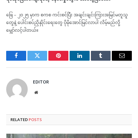
ဖြေ – ၂၀၂၅ မှာက စကစ ကင်းစင်ပြီး အချင်းချင်းကြားအမြင်မတူသူ
တွေနဲ့ ပေါင်းစပ်ညှိနှိုင်းရေးတွေ ပိုမိုအောင်မြင်လာပါ လိမ့်မည်လို့
မျှော်လင့်ပါတယ်။
Facebook
Twitter
Pinterest
LinkedIn
Tumblr
Email
EDITOR
Website
RELATED
POSTS