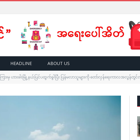
HEADLINE
ABOUT US
ုကြားမှ ဟားခါးမြို့နယ်ပြင်ပထွက်ခွါပြီး ပြန်မလာသူများကို တော်လှန်ရေးကာလအလွန်တွင