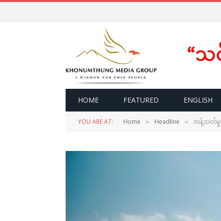
HOME
FEATURED
ENGLISH
YOU ARE AT:
Home
Headline
ကန့်သတ်မှ
»
»