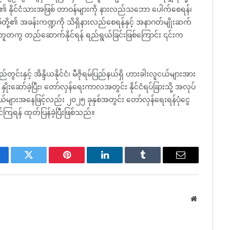
တို့၏ နိုင်ငံသားအဖြစ် တာဝန်များကို နားလည်သဘော ပေါက်စေရန်၊
မိမိတို့၏ အခန်းကဏ္ဍကို သိရှိနားလည်စေရန်နှင့် အနာဂတ်မျိုးဆက်
ု အတူတကွ တည်ဆောက်နိုင်ရန် ရည်ရွယ်ခြင်းဖြစ်ကြောင်း ၎င်းက
ွင်းနှင့် အိန္ဒိယနိုင်ငံ၊ မီဇိုရမ်ပြည်နယ်ရှိ ဟားခါးလူငယ်များအား
ှိုးဆော်ခဲ့ပြီး၊ တော်လှန်ရေးကာလအတွင်း နိုင်ငံရပ်ခြားသို့ အလုပ်
ယ်များအနေဖြင့်လည်း ၂၀၂၅ ခုနှစ်အတွင်း တော်လှန်ရေးရန်ပုံငွေ
ြရန် ထုတ်ပြန်ခဲ့ပြီးဖြစ်သည်။
cebook
Twitter
Pinterest
LinkedIn
Tumblr
Email
Website