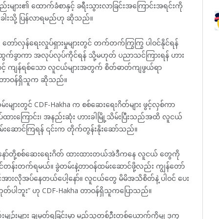
အစည်းများ၏ ထောက်ခံစာနှင့် ခရီးသွားလာခြင်းအကြောင်းအရင်းကို
ားခါးသို့ ပြန်လာရမည်ဟု ဆိုသည်။
တော်လှန်ရေးလှုပ်ရှားမှုများတွင် တက်တက်ကြွကြွ ပါဝင်နိုင်ရန်
့ထွက်ခွာကာ အလုပ်လုပ်ကိုင်ရန် သို့မဟုတ် ပညာသင်ကြားရန် ဟား
ာင့် ကျန်ရစ်‌သော လူငယ်များအတွက် စိတ်ဓာတ်ကျဖွယ်ရာ
တာဝန်ရှိသူက ဆိုသည်။
လမ်းများတွင် CDF-Hakha က စစ်ဆေးရေးဂိတ်များ ဖွင့်လှစ်ကာ
ပ်ထားကြောင်း၊ အနည်းဆုံး ဟားခါမြို့သိမ်းပြီးသည်အထိ လူငယ်
်းဆောင်ကြရန် ၎င်းက တိုက်တွန်းနိုးဆော်သည်။
ျနော်တို့စစ်ဆေးရေးဂိတ် ထားထားတယ်အဲဒီကနေ လူငယ် တွေကို
သင်တန်းတက်ရမယ်။ ခွဲတမ်းနဲ့တာဝန်ထမ်းဆောင်ဖို့လည်း ကျွန်တော်
ားလိုအပ်နေတယ်ပေါ့နော်။ လူငယ်တွေ မိမိအသိစိတ်နဲ့ ပါဝင် ပေး
းမဟုတ်ပါဘူး” ဟု CDF-Hakha တာဝန်ရှိသူကပြောသည်။
မျဉ်းများ ချမှတ်ရခြင်းမှာ မည်သူတစ်ဦးတစ်ယောက်ကိုမျှ ဒုက္ခ