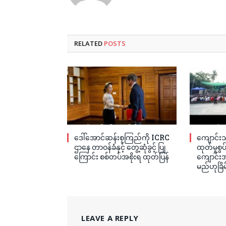
RELATED
POSTS
ဒေါ်အောင်ဆန်းစုကြည်ကို ICRC
ကျောင်းသ
ဌာနေ တာဝန်ခံနှင့် တွေ့ဆုံခွင့် ပြု
ထုတ်မှုစွ
ကြောင်း စစ်တပ်အစိုးရ ထုတ်ပြန်
ကျောင်းအု
မည်ဟုခြိမ
LEAVE A REPLY