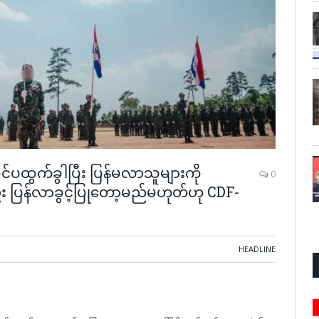
ြင်ပထွက်ခွါပြီး ပြန်မလာသူများကို
0
ပြန်လာခွင့်ပြုတော့မည်မဟုတ်ဟု CDF-
HEADLINE