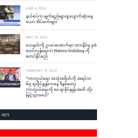
JUNE 4, 2026
နယ်စပ်က မျက်ရည်များနဲ့ ပျောက်ဆုံးနေ
သော အိပ်မက်များ
MAY 19, 2026
သေနတ်ကို ဥပဒေအောက်မှာ ထားနိုင်မှ ခုခံ
တော်လှန်ရေးက Nation-building ကို
စတင်နိုင်မည်
FEBRUARY 19, 2026
“ကာကွယ်ရေး အသုံးစရိတ်ကို အရင်က
၆၅ ရာခိုင်နှုန်းကနေ ဒီနှစ်တော့
ကာကွယ်ရေးကို ၈၀ ရာခိုင်နှုန်းအထိ တိုး
မြှင့်သွားမယ်”
ADS