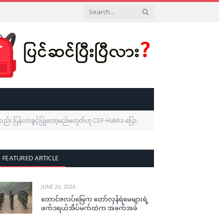
်လည်း ပြန်လာခွင့်ပြုတော့မည်မဟုတ်ဟု CDF-Hakha ပြော
FEATURED ARTICLE
JUNE 26, 2026
တောင်ဇလပ်မြေက တော်လှန်ရဲမေများရဲ့
ဖက်ဒရယ်အိပ်မက်ထဲက အခက်အခဲ