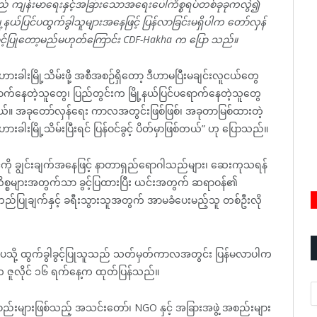
သည် ကျန်းမာရေးနှင့်အခြားသောအရေးပေါ်ကိစ္စရပ်တစ်ခုခုကလွဲ၍
ို့နယ်ပြင်ပထွက်ခွါသူများအနေဖြင့် ပြန်လာခြင်းမရှိပါက တော်လှန်
ွင့်ပြုတော့မည်မဟုတ်ကြောင်း CDF-Hakha က ပြော သည်။
ဟားခါးမြို့သိမ်းဖို့ အစီအစဉ်ရှိတော့ ဒီဟာမပြီးမချင်းလူငယ်တွေ
ောက်နေတဲ့သူတွေ၊ ပြည်တွင်းက မြို့နယ်ပြင်ပရောက်နေတဲ့သူတွေ
်ပါတယ်။ အခုတော်လှန်ရေး ကာလအတွင်းဖြစ်ဖြစ်၊ အခုတာမြစ်ထားတဲ့
ဟားခါးမြို့သိမ်းပြီးရင် ပြန်ဝင်ခွင့် ပိတ်မှာဖြစ်တယ်” ဟု ပြောသည်။
င့်ကို ချွင်းချက်အနေဖြင့် နာတာရှည်ရောဂါသည်များ၊ ဆေးကုသရန်
ကိစ္စများအတွက်သာ ခွင့်ပြထားပြီး ယင်းအတွက် ဆရာဝန်၏
်ပြုချက်နှင့် ခရီးသွားသူအတွက် အာမခံပေးမည့်သူ တစ်ဦးလို
ြင်ပသို့ ထွက်ခွါခွင့်ပြုသူသည် သတ်မှတ်ကာလအတွင်း ပြန်မလာပါက
ူလိုင် ၁၆ ရက်နေ့က ထုတ်ပြန်သည်။
A
စည်းများဖြစ်သည့် အသင်းတော်၊ NGO နှင့် အခြားအဖွဲ့ အစည်းများ