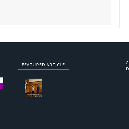
C
FEATURED ARTICLE
D
AUGUST
3, 2026
ဒေါ်
အောင်
ဆန်းစု
ကြည်
ကို
ICRC
ဌာနေ