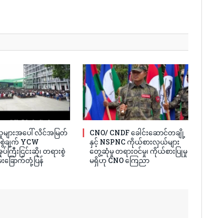
ူများအပေါ် လိင်အမြတ်
CNO/ CNDF ခေါင်းဆောင်တချို့
ပ်စွဲချက် YCW
နှင့် NSPNC ကိုယ်စားလှယ်များ
ပ်ကြီးငြင်းဆို၊ တရားစွဲ
တွေ့ဆုံမှု တရားဝင်မှု၊ ကိုယ်စားပြုမှု
်းခြောက်တုံ့ပြန်
မရှိဟု CNO ကြေညာ