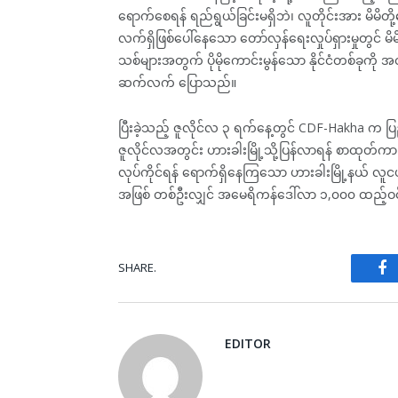
ရောက်စေရန် ရည်ရွယ်ခြင်းမရှိဘဲ၊ လူတိုင်းအား မိမိ
လက်ရှိဖြစ်ပေါ်နေသော တော်လှန်ရေးလှုပ်ရှားမှုတွင် 
သစ်များအတွက် ပိုမိုကောင်းမွန်သော နိုင်ငံတစ်ခုကိ
ဆက်လက် ပြောသည်။
ပြီးခဲ့သည့် ဇူလိုင်လ ၃ ရက်နေ့တွင် CDF-Hakha က ပြည်တ
ဇူလိုင်လအတွင်း ဟားခါးမြို့သို့ပြန်လာရန် စာထုတ်ကာ န
လုပ်ကိုင်ရန် ရောက်ရှိနေကြသော ဟားခါးမြို့နယ် လူင
အဖြစ် တစ်ဦးလျှင် အမေရိကန်ဒေါ်လာ ၁,၀၀၀ ထည့်ဝင်က
SHARE.
Fa
EDITOR