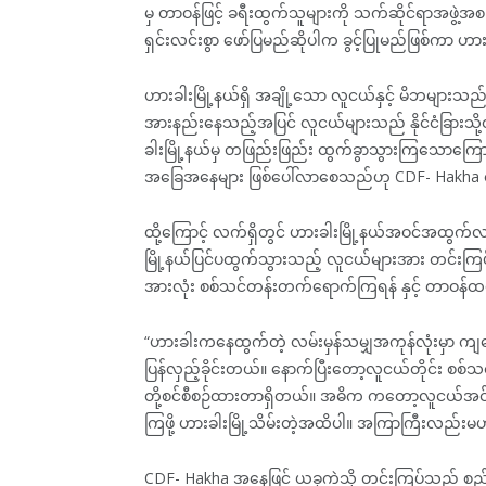
မှ တာဝန်ဖြင့် ခရီးထွက်သူများကို သက်ဆိုင်ရာအဖွဲ့
ရှင်းလင်းစွာ ဖော်ပြမည်ဆိုပါက ခွင့်ပြုမည်ဖြစ်ကာ ဟ
ဟားခါးမြို့နယ်ရှိ အချို့သော လူငယ်နှင့် မိဘများသည် 
အားနည်းနေသည့်အပြင် လူငယ်များသည် နိုင်ငံခြားသို
ခါးမြို့နယ်မှ တဖြည်းဖြည်း ထွက်ခွာသွားကြသောကြေ
အခြေအနေများ ဖြစ်ပေါ်လာစေသည်ဟု CDF- Hakha 
ထို့ကြောင့် လက်ရှိတွင် ဟားခါးမြို့နယ်အဝင်အထွက်
မြို့နယ်ပြင်ပထွက်သွားသည့် လူငယ်များအား တင်းကြ
အားလုံး စစ်သင်တန်းတက်ရောက်ကြရန် နှင့် တာဝန်ထမ
“ဟားခါးကနေထွက်တဲ့ လမ်းမှန်သမျှအကုန်လုံးမှာ က
ပြန်လှည့်ခိုင်းတယ်။ နောက်ပြီးတော့လူငယ်တိုင်း စစ်
တို့စင်စီစဉ်ထားတာရှိတယ်။ အဓိက ကတော့လူငယ်အင်အ
ကြဖို့ ဟားခါးမြို့သိမ်းတဲ့အထိပါ။ အကြာကြီးလည်
CDF- Hakha အနေဖြင့် ယခုကဲ့သို့ တင်းကြပ်သည့် စည်း