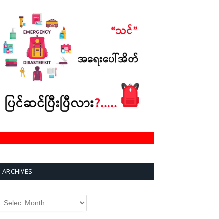
ARCHIVES
rchives