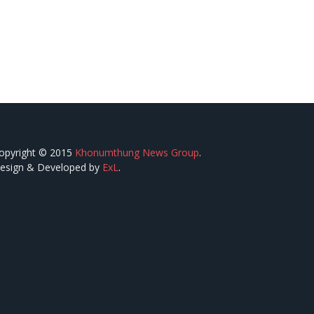
opyright © 2015
Khonumthung News Group
.
esign & Developed by
ExL
.