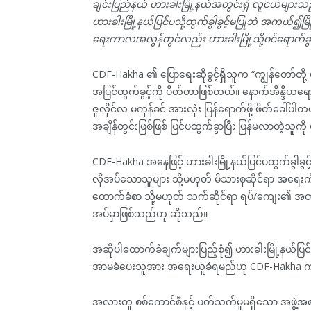
ချင်းပြည်နယ် ဟားခါးမြို့နယ်အတွင်းရှိ လူငယ်များ
ဟားခါးမြို့နယ်ပြင်ပသို့ထွက်ခွါခွင့်မပြုဘဲ အကယ်၍မြ
ရေးကာလအလွန်တွင်လည်း ဟားခါးမြို့သို့ဝင်ရောက်ခ
CDF-Hakha ၏ ပြောရေးဆိုခွင့်ရှိသူက “ကျွန်တော်တို့ 
အပြင်ထွက်ခွင့်ကို ပိတ်တာဖြစ်တယ်။ နောက်အိန္ဒိယရ
ဇူလိုင်လ မကုန်ခင် အားလုံး ပြန်ရောက်ဖို့ ဖိတ်ခေါ
အချိန်တွင်းဖြစ်ဖြစ် ပြင်ပထွက်ခွာပြီး ပြန်မလာတဲ့သူကို 
CDF-Hakha အနေဖြင့် ဟားခါးမြို့နယ်ပြင်ပထွက်ခွါခွ
လိုအပ်သောသူများ သို့မဟုတ် မိသားစုဆိုင်ရာ အရေး
ထောက်ခံစာ သို့မဟုတ် သက်ဆိုင်ရာ ရပ်/ကျေး၏ အတည
အပ်မှာဖြစ်သည်ဟု ဆိုသည်။
အဆိုပါထောက်ခံချက်များပြည့်စုံ၍ ဟားခါးမြို့နယ်ပ
အာမခံပေးသူအား အရေးယူခံရမည်ဟု CDF-Hakha က ဇ
အလားတူ စစ်ကောင်စီနှင့် ပတ်သက်မှုမရှိသော အဖွဲ့အ