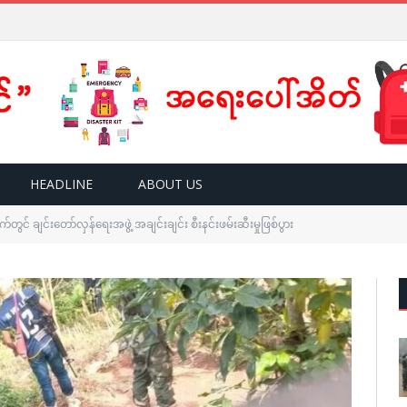
HEADLINE
ABOUT US
ွင် ချင်းတော်လှန်ရေးအဖွဲ့ အချင်းချင်း စီးနင်းဖမ်းဆီးမှုဖြစ်ပွား