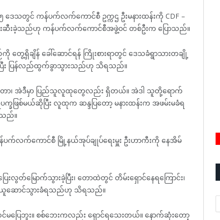
၅ ဒေသတွင် ကန်ပက်လက်ကောင်စီ ဥက္ကဌ ဦးမနားထန်းကို CDF –
းဆီးခဲ့သည်ဟု ကန်ပက်လက်ကောင်စီအဖွဲ့ဝင် တစ်ဦးက ပြောသည်။
 တွေ့ရှိချိန် ခေါ်ဆောင်ရန် ကြိုးစားရာတွင် ဒေသခံရွာသားတချို့
ွေ့ပြီး ပြန်လည်ထွက်ခွာသွားသည်ဟု သိရသည်။
ေတာ၊ အဲဒီမှာ ပြည်သူလူထုတွေလည်း ရှိတယ်။ အဲဒါ သူတို့ရောက်
ဋိပက္ခဖြစ်မယ်ဆိုပြီး လူထုက ဆန္ဒပြတော့ မနားထန်းက အဖမ်းမခံရ
ာသည်။
က်လက်ကောင်စီ မြို့နယ်အုပ်ချုပ်ရေးမှူး ဦးဟာကီးကို နေအိမ်
ွတ်မြောက်သွားခဲ့ပြီး၊ တောထဲတွင် တိမ်းရှောင်နေရကြောင်း၊
ု့ ယူဆောင်သွားခံရသည်ဟု သိရသည်။
A
အဆင်မပြေဘူး။ စစ်ဘေးကလည်း ရှောင်ရသေးတယ်။ နောက်ဆုံးတော့