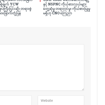
ပ်စွဲချက် YCW
နှင့် NSPNC ကိုယ်စားလှယ်များ
ပ်ကြီးငြင်းဆို၊ တရားစွဲ
တွေ့ဆုံမှု တရားဝင်မှု၊ ကိုယ်စားပြုမှု
်းခြောက်တုံ့ပြန်
မရှိဟု CNO ကြေညာ