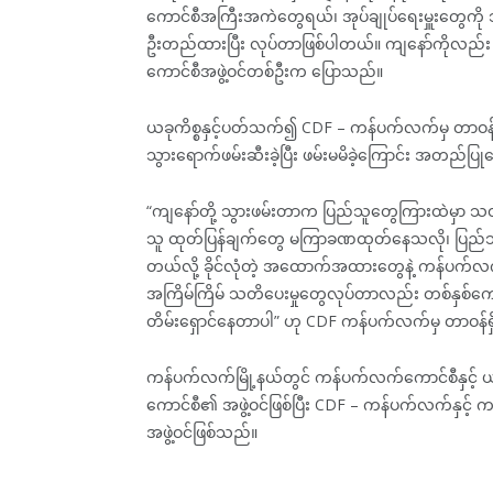
ကောင်စီအကြီးအကဲတွေရယ်၊ အုပ်ချုပ်ရေးမှူးတွေကို သူ
ဦးတည်ထားပြီး လုပ်တာဖြစ်ပါတယ်။ ကျနော်ကိုလည်
ကောင်စီအဖွဲ့ဝင်တစ်ဦးက ပြောသည်။
ယခုကိစ္စနှင့်ပတ်သက်၍ CDF – ကန်ပက်လက်မှ တာဝန်
သွားရောက်ဖမ်းဆီးခဲ့ပြီး ဖမ်းမမိခဲ့ကြောင်း အတည်ပြ
“ကျနော်တို့ သွားဖမ်းတာက ပြည်သူတွေကြားထဲမှာ သတင်
သူ ထုတ်ပြန်ချက်တွေ မကြာခဏထုတ်‌နေသလို၊ ပြည်သူတ
တယ်လို့ ခိုင်လုံတဲ့ အ‌ထောက်အထားတွေနဲ့ ကန်ပက်လက်
အကြိမ်ကြိမ် သတိပေးမှုတွေလုပ်တာလည်း တစ်နှစ်ကျော်
တိမ်းရှောင်နေတာပါ” ဟု CDF ကန်ပက်လက်မှ တာဝန်
ကန်ပက်လက်မြို့နယ်တွင် ကန်ပက်လက်ကောင်စီနှင့် 
ကောင်စီ၏ အဖွဲ့ဝင်ဖြစ်ပြီး CDF – ကန်ပက်လက်နှင့် 
အဖွဲ့ဝင်ဖြစ်သည်။