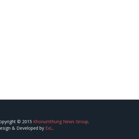
opyright © 2015
Khonumthung News Group
.
esign & Developed by
ExL
.