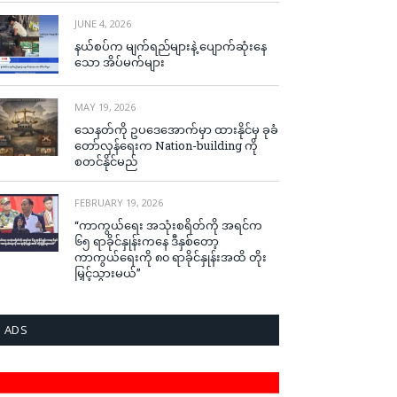
JUNE 4, 2026
နယ်စပ်က မျက်ရည်များနဲ့ ပျောက်ဆုံးနေ
သော အိပ်မက်များ
MAY 19, 2026
သေနတ်ကို ဥပဒေအောက်မှာ ထားနိုင်မှ ခုခံ
တော်လှန်ရေးက Nation-building ကို
စတင်နိုင်မည်
FEBRUARY 19, 2026
“ကာကွယ်ရေး အသုံးစရိတ်ကို အရင်က
၆၅ ရာခိုင်နှုန်းကနေ ဒီနှစ်တော့
ကာကွယ်ရေးကို ၈၀ ရာခိုင်နှုန်းအထိ တိုး
မြှင့်သွားမယ်”
ADS