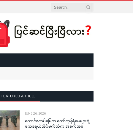
FEATURED ARTICLE
JUNE 26, 2026
တောင်ဇလပ်မြေက တော်လှန်ရဲမေများရဲ့
ဖက်ဒရယ်အိပ်မက်ထဲက အခက်အခဲ