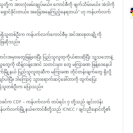
တို့က အားလုံးဖမ်းချုပ်မယ်။ ကောင်စီကို ဖျက်သိမ်းမယ်။ အဲဒါကို
း ရှောင်ခိုင်းတယ်။ အခြေအနေကြည့်နေရတယ်” ဟု ကန်ပက်လက်
ရှိသူတစ်ဦးက ကန်ပက်လက်ကောင်စီမှ အင်အားစုတချို့ကို
ုဖြေဆိုသည်။
းအမှားတွေဖြန့်ဝေပြီး ပြည်သူလူထုကိုယ်စားဆိုပြီး သူ့သဘောနဲ့
ွေကို ထိန့်လန့်အောင် သတင်းမှား‌ တွေ မကြာခဏ ဖြန့်ဝေနေပါ
မြို့နယ် ပြည်သူလူထု‌ဆီက မကြာခဏ တိုင်တန်းချက်‌တွေ ရှိလို့
ပါပြီ။ ဒါ‌ကြောင့် သွား‌ရောက်ဆင့်ခေါ်တာကို ထွက်ပြေး
ရှိသူတစ်ဦးက ပြောသည်။
ယခင်က CDF – ကန်ပက်လက် တပ်ရင်း ၇ တို့သည် ချင်းလဲန်း
ကန်ပက်လက်မြို့နယ်ကောင်စီတို့သည် ICNCC / ချင်းညီနောင်တို့၏