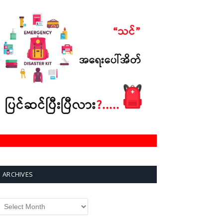
ARCHIVES
rchives