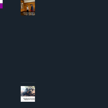
AUGUST
3, 2026
ဒေါ်
အောင်
ဆန်းစု
ကြည်
ကို
ICRC
ဌာနေ
တာဝန်ခံ
နှင့်
တွေ့ဆုံ
ခွင့် ပြု
ကြောင်း
စစ်တပ်
အစိုးရ
ထုတ်
ပြန်
AUGUST 3,
2026
စစ်တပ်မှ
တိုက်လေယာဉ်
၁ စီးနှင့် ငှက်