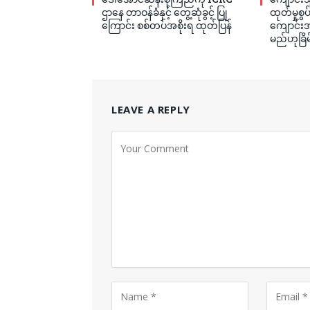
ဌာနေ တာဝန်ခံနှင့် တွေ့ဆုံခွင့် ပြု
ထုတ်မှုစွ
ကြောင်း စစ်တပ်အစိုးရ ထုတ်ပြန်
ကျောင်းအု
မည်ဟုခြိမ
LEAVE A REPLY