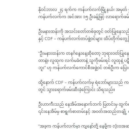
နိုဝင်ဘာလ ၂၄ ရက်က ကန်ပက်လက်မြို့နယ်၊ အမှတ် 
ကန်ပက်လက်က အင်အား ၁၅ ဦးခန့်ဖြင့် လာရောက်ဖမ်
ဦးမနားထန်းကို အသင်းတော်တစ်ခုတွင် ဝတ်ပြုနေသည်ကို
နှင့် CDF – ကန်ပက်လက်တပ်ဖွဲ့ဝင်များ ထိပ်တိုက်တ
“ဦးမနားထန်းက တနင်္ဂနွေးနေ့ဆိုတော့ ဘုရားဝတ်ပြုန
တာနဲ့။ လူထုက လက်မခံတာနဲ့ သူကိုဖမ်းရင် လူထုနဲ့ ပ
ဘူး” ဟု ကန်ပက်လက်ကောင်စီအဖွဲ့ဝင် တစ်ဦးက ပြေ
ထို့နောက် CDF – ကန်ပက်လက်မှ ရဲဘော်များသည် ကန်ပ
တွင် သွားရောက်ဖမ်းဆီးခဲ့ကြောင်း သိရသည်။
ဦးဟာကီးသည် နေအိမ်အနောက်ဘက် ပြတင်းမှ ထွက်ပြေးလ
၎င်းနေအိမ်မှ စာရွက်စာတမ်းနှင့် အဝတ်အထည်တချိ
“အခုက ကန်ပက်လက်မှာ ကျနော်တို့ နေဖို့က လုံးဝ