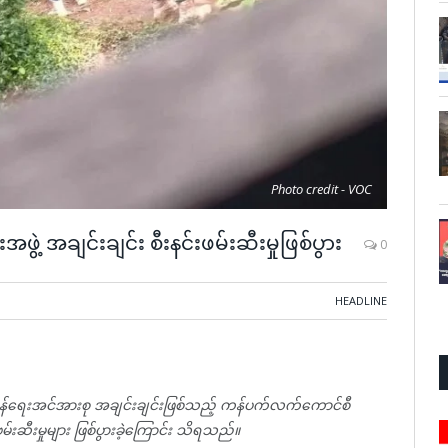
Photo credit - VOC
ဲ့ အချင်းချင်း စီးနင်းဖမ်းဆီးမှုဖြစ်ပွား
0
HEADLINE
လှန်ရေးအင်အားစု အချင်းချင်းဖြစ်သည့် ကန်ပက်လက်ကောင်စီ
းဆီးမှုများ ဖြစ်ပွားခဲ့ကြောင်း သိရသည်။