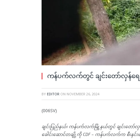
ကန်ပက်လက်တွင် ချင်းတော်လှန်ရေးအဖွ
BY
EDITOR
ON
NOVEMBER 26, 2024
(006SV)
ချင်းပြည်နယ်၊ ကန်ပက်လက်မြို့နယ်တွင် ချင်းတော်
ခေါင်းဆောင်တချို့ကို CDF – ကန်ပက်လက်က စီးနင်းဖမ်