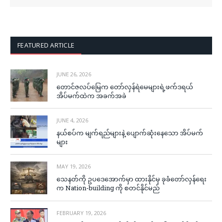
FEATURED ARTICLE
JUNE 26, 2026
တောင်ဇလပ်မြေက တော်လှန်ရဲမေများရဲ့ဖက်ဒရယ်
အိပ်မက်ထဲက အခက်အခဲ
JUNE 4, 2026
နယ်စပ်က မျက်ရည်များနဲ့ ပျောက်ဆုံးနေသော အိပ်မက်
များ
MAY 19, 2026
သေနတ်ကို ဥပဒေအောက်မှာ ထားနိုင်မှ ခုခံတော်လှန်ရေး
က Nation-building ကို စတင်နိုင်မည်
FEBRUARY 19, 2026