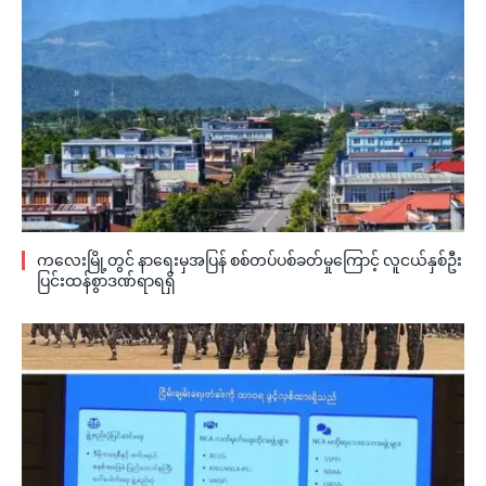
ကလေးမြို့တွင် နာရေးမှအပြန် စစ်တပ်ပစ်ခတ်မှုကြောင့် လူငယ်နှစ်ဦး
ပြင်းထန်စွာဒဏ်ရာရရှိ