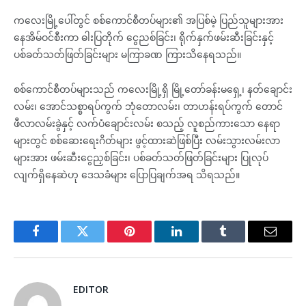
ကလေးမြို့ပေါ်တွင် စစ်ကောင်စီတပ်များ၏ အပြစ်မဲ့ ပြည်သူများအား
နေအိမ်ဝင်စီးကာ ဓါးပြတိုက် ငွေညစ်ခြင်း၊ ရိုက်နှက်ဖမ်းဆီးခြင်းနှင့်
ပစ်ခတ်သတ်ဖြတ်ခြင်းများ မကြာခဏ ကြားသိနေရသည်။
စစ်ကောင်စီတပ်များသည် ကလေးမြို့ရှိ မြို့တော်ခန်းမရှေ့၊ နတ်ချောင်း
လမ်း၊ အောင်သစ္စာရပ်ကွက် ဘုံတောလမ်း၊ တာဟန်းရပ်ကွက် တောင်
ဖီလာလမ်းခွဲနှင့် လက်ပံချောင်းလမ်း စသည့် လူစည်ကားသော နေရာ
များတွင် စစ်ဆေးရေးဂိတ်များ ဖွင့်ထားဆဲဖြစ်ပြီး လမ်းသွားလမ်းလာ
များအား ဖမ်းဆီးငွေညှစ်ခြင်း၊ ပစ်ခတ်သတ်ဖြတ်ခြင်းများ ပြုလုပ်
လျက်ရှိနေဆဲဟု ဒေသခံများ ပြောပြချက်အရ သိရသည်။
Facebook
Twitter
Pinterest
LinkedIn
Tumblr
Email
EDITOR