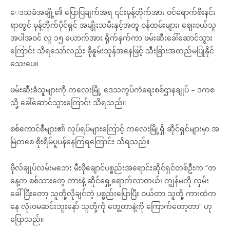
ေဒသခံအချို့၏ ပြောပြချက်အရ ၎င်းမုန့်တိုက်အား ဝင်ရောက်စီးနင်း
ရာတွင် မုန့်တိုက်ပိုင်ရှင် အမျိုးသမီးနှင့်အတူ ဝန်ထမ်းများ၊ ဈေးဝယ်သူ
အပါအဝင် လူ ၁၅ ယောက်အား ရိုက်နှက်ကာ ဖမ်းဆီးခေါ်ဆောင်သွား
ကြောင်း သိရသော်လည်း ခိုနူမ်းသုန်အနေဖြင့် သီးခြားအတည်မပြုနိုင်
သေးပေ။
ဖမ်းဆီးခံသူများကို ကလေးမြို့ ဒေသကွပ်ကဲရေးစစ်ဌာနချုပ် – ဒကစ
သို့ ခေါ်ဆောင်သွားကြောင်း သိရသည်။
စစ်ကောင်စီများ၏ လုပ်ရပ်များကြောင့် ကလေးမြို့ရှိ ဆိုင်ရှင်များမှာ အ
မြဲတစေ စိုးရိမ်ပူပန်နေကြရကြောင်း သိရသည်။
ဗိုလ်ချုပ်လမ်းမဘေး မီးဖိုချောင်ပစ္စည်းအရောင်းဆိုင်ရှင်တစ်ဦးက “တ
နေ့က စစ်သားတွေ ကားနဲ့ ဆိုင်ရှေ့ရောက်လာတယ်၊ ကျွန်မကို လှမ်း
ခေါ်ပြီးတော့ သူတို့လိုချင်တဲ့ ပစ္စည်းပြောပြီး ဝယ်တာ သူတို့ ကားထဲက
နေ လုံးဝမဆင်းဘူးနော် သူတို့ကို တွေ့တာနဲ့ကို ကြောက်တော့တာ” ဟု
ပြောသည်။