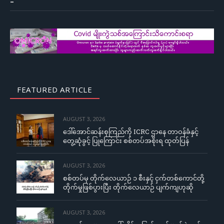
–
FEATURED ARTICLE
AUGUST 3, 2026
ဒေါ်အောင်ဆန်းစုကြည်ကို ICRC ဌာနေ တာဝန်ခံနှင့်
တွေ့ဆုံခွင့် ပြုကြောင်း စစ်တပ်အစိုးရ ထုတ်ပြန်
AUGUST 3, 2026
စစ်တပ်မှ တိုက်လေယာဉ် ၁ စီးနှင့် ငှက်တစ်ကောင်တို့
တိုက်မှုဖြစ်ပွားပြီး တိုက်လေယာဉ် ပျက်ကျဟုဆို
AUGUST 3, 2026