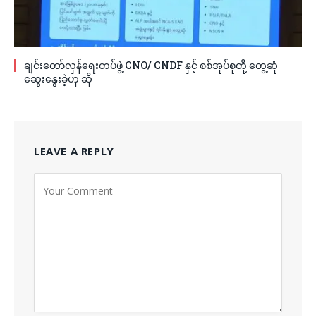
ချင်းတော်လှန်ရေးတပ်ဖွဲ့ CNO/ CNDF နှင့် စစ်အုပ်စုတို့ တွေ့ဆုံ
ဆွေးနွေးခဲ့ဟု ဆို
LEAVE A REPLY