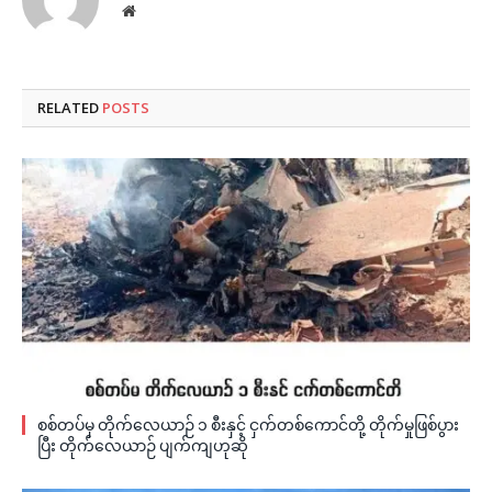
Website
RELATED
POSTS
စစ်တပ်မှ တိုက်လေယာဉ် ၁ စီးနှင့် ငှက်တစ်ကောင်တို့ တိုက်မှုဖြစ်ပွား
ပြီး တိုက်လေယာဉ် ပျက်ကျဟုဆို