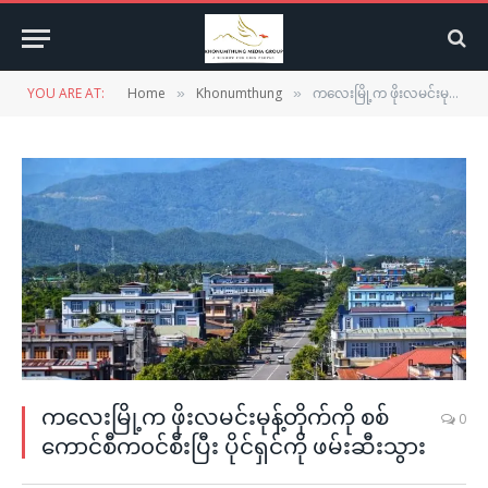
YOU ARE AT:
Home
Khonumthung
ကလေးမြို့က ဖိုးလမင်းမုန့်တိုက်ကို စစ်ကောင်စီက၀င်စီးပြီး ပိုင်ရှင်ကို ဖမ်းဆီးသွား
»
»
ကလေးမြို့က ဖိုးလမင်းမုန့်တိုက်ကို စစ်
0
ကောင်စီက၀င်စီးပြီး ပိုင်ရှင်ကို ဖမ်းဆီးသွား