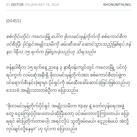
BY
EDITOR
ON
JANUARY 18, 2024
KHONUMTHUNG
(004SS)
စစ်‌ကိုင်းတိုင်း ကလေးမြို့ပေါ်က ဖိုးလမင်းမုန့်တိုက်ကို စစ်ကောင်စီက
၀င်စီးပြီး ပိုင်ရှင်အမျိုးသမီးကို ဖမ်းဆီးခေါ် ဆောင်သွားသည့်ဖြစ်ရပ် ဇန်
န၀◌ါရီလ ၁၅ ရက်က ဖြစ်ပွားခဲ့သည်ဟု သိရသည်။
ဇန်နဝါရီလ ၁၅ ရက်နေ့ ညနေ ၃ နာရီဝန်းကျင်တွင် ကလေးမြို့ ပင်လုံ
ရပ်ကွက် လမ်းဆုံအနီးရှိ ဖိုးလမင်းမုန့်တိုက်အား စစ်ကောင်စီတပ်ဖွဲ့က
ဝင်ရောက်စီးနင်းခဲ့ရာမှာ ပိုင်ရှင်ကို ဖမ်းဆီးခေါ်ဆောင်ခဲ့ခြင်းဖြစ်သည်ဟု
ဒေသခံ အမျိုးသားတစ်ဦးက ပြောသည်။
“ဖိုးလမင်းမုန့်တိုက်ပိုင်ရှင် အမျိုးသမီးက Kpay နဲ့ တော်လှန်ရေးအဖွဲ့
တွေ ငွေကြေးပံ့ပိုးပေးတယ်ဆိုပြီးတော့ ဝင်ဖမ်းတာလို့ကြားတယ်၊ ပြော
ရရင် ဓါးပြတိုက်တာပေါ့၊ အရင်လိုပဲ သူတို့ဖမ်းမယ်၊ ငွေညစ်မယ် အဲလို့
လုပ်ချင်လို့နေမှာ” ဟု ၎င်းက ပြောသည်။