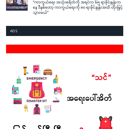
“ကာကွယ်ရေး အသုံးစရိတ်ကို အရင်က ၆၅ ရာခိုင်နှုန်းက
နေ ဒီနှစ်တော့ ကာကွယ်ရေးကို ၈၀ ရာခိုင်နှုန်းအထိ တိုးမြှင့်
သွားမယ်”
ADS