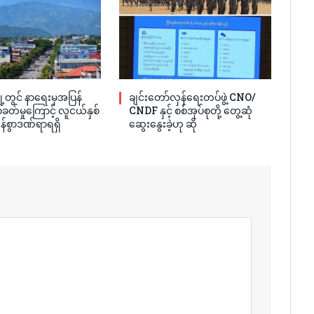
့တွင် နာရေးမှအပြန်
ချင်းတော်လှန်ရေးတပ်ဖွဲ့ CNO/
ခတ်မှုကြောင့် လူငယ်နှစ်
CNDF နှင့် စစ်အုပ်စုတို့ တွေ့ဆုံ
န်စွာဒဏ်ရာရရှိ
ဆွေးနွေးခဲ့ဟု ဆို