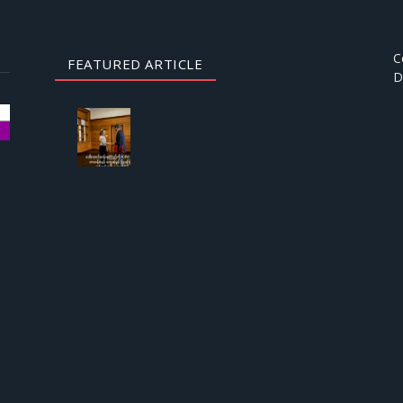
C
FEATURED ARTICLE
D
AUGUST
3, 2026
ဒေါ်
အောင်
ဆန်းစု
ကြည်
ကို
ICRC
ဌာနေ
တာဝန်ခံ
နှင့်
တွေ့ဆုံ
ခွင့် ပြု
ကြောင်း
စစ်တပ်
အစိုးရ
ထုတ်
ပြန်