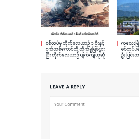
စစ်တပ်မှ တိုက်လေယာဉ် ၁ စီးနှင့်
ကလေးမြို
ငှက်တစ်ကောင်တို့ တိုက်မှုဖြစ်ပွား
စစ်တပ်ပစ်
ပြီး တိုက်လေယာဉ် ပျက်ကျဟုဆို
ဦး ပြင်းထ
LEAVE A REPLY