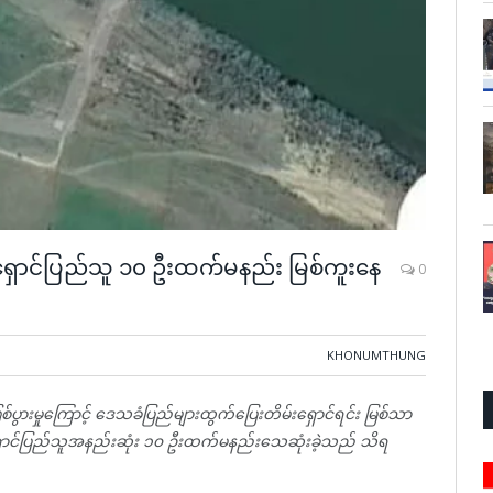
ရှောင်ပြည်သူ ၁၀ ဦးထက်မနည်း မြစ်ကူးနေ
0
KHONUMTHUNG
ဖြစ်ပွားမှုကြောင့် ဒေသခံပြည်များထွက်ပြေးတိမ်းရှောင်ရင်း မြစ်သာ
ှောင်ပြည်သူအနည်းဆုံး ၁၀ ဦးထက်မနည်းသေဆုံးခဲ့သည် သိရ