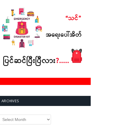
ARCHIVES
rchives