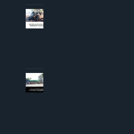
AUGUST 3,
2026
စစ်တပ်မှ
တိုက်လေယာဉ်
၁ စီးနှင့် ငှက်
တစ်ကောင်တို့
တိုက်မှုဖြစ်ပွား
ပြီး
တိုက်လေယာဉ်
ပျက်ကျဟုဆို
AUGUST 3,
2026
ကျောင်းသူ
များအပေါ်
လိင်အမြတ်
ထုတ်မှု
စွပ်စွဲချက်
YCW
ကျောင်းအုပ်
ကြီးငြင်းဆို၊
တရားစွဲမည်