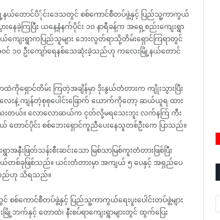
နယ်တောင်ပိ်ုင်းဒေသတွင် စစ်ကောင်စီတပ်ဖွဲ့နှင့် ပြည်သူ့ကာကွယ်
ွားနေခဲ့ကြပြီး ယနေ့နံနက်ပိုင်း ၁၀ နာရီခန့်က အရှေ့စည်းကျေးရွာ
ိုးနွယ်ကျေးရွာကပြည်သူများ ဘေးလွတ်ရာသို့တိမ်းရှောင်ကြရာတွင်
ဝင် ၁၀ ဦးကျော်ရေနစ်သေဆုံးခဲ့သည်ဟု ကလေးမြို့နယ်တောင်
ကိုရှောင်တိမ်း ကြတဲ့အချိန်မှာ ဒိုးနွယ်တံတားက ကျိုးသွားပြီး
လေးနဲ့ ကျန်တဲ့စုစုပေါင်းခြောက် ယောက်ကိုတော့ ဆယ်ယူရ ထား
ယ်ရသေးတယ်။ လောလောဆယ်က ငုတ်လို့မရသေးဘူး လက်နက်ြ ကီး
့နယ် တောင်ပိုင်း စစ်ဘေးရှောင်ကူညီပေးနေသူတစ်ဦးကေ ပြာသည်။
ရွာအနီးဖြတ်သန်းစီးဆင်းသော မြစ်သာမြစ်ကူးတံတားဖြစ်ပြီး
းငယ်တစ်ခုဖြစ်သည်။ ယင်းတံတားမှာ အကျယ် ၅ ပေနှင့် အရှည်ပေ
ိုင်သည်ဟု သိရသည်။
A
င် စစ်ကောင်စီတပ်ဖွဲ့နှင့် ပြည်သူ့ကာကွယ်ရေးပူးပေါင်းတပ်ဖွဲ့များ
းမြို့ဘက်နှင့် တောထဲ၊ နီးစပ်ရာကျေးရွာများတွင် ထွက်ပြေး