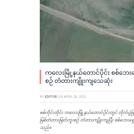
ကလေးမြို့နယ်တောင်ပိုင်း စစ်ဘေး
စဉ် တံတားကျိူးကျသေဆုံး
BY
EDITOR
ON
APRIL 28, 2022
စစ်ကိုင်းတိုင်း ကလေးမြို့နယ်တောင်ပိုင်းတွင် တိုက်ပွဲ
မြစ်တံတားဖြတ်ကူးစဉ် တံတားကျိူးကျပြီး စစ်ဘေးရ
သည်။