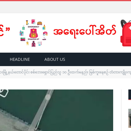
HEADLINE
ABOUT US
မြို့နယ်တောင်ပိုင်း စစ်ဘေးရှောင်ပြည်သူ ၁၀ ဦးထက်မနည်း မြစ်ကူးနေစဉ် တံတားကျိူး