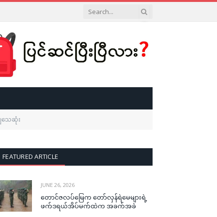
ကျသေဆုံး
FEATURED ARTICLE
JUNE 26, 2026
တောင်ဇလပ်မြေက တော်လှန်ရဲမေများရဲ့
ဖက်ဒရယ်အိပ်မက်ထဲက အခက်အခဲ