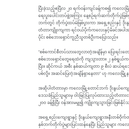
ပြီးခဲ့သည့်ဧပြီလ ၂၀ ရက်ဝန်းကျင်ခန့်ကစ၍ ကလေးမြို့
ရေးပူးပေါင်းတပ်ဖွဲ့အကြား နေ့စဉ်ရက်ဆက်တိုက်ပွဲဖြစ်ပ
ဘက်တွင် တိုက်ပွဲထပ်မံဖြစ်ပွားကာ အရှေ့စည်းနှင့် ဒ
တံတာကျိူးကျကာ ရင်ဝယ်ပိုက်ကလေးနှင့်မိခင်အပါအ
ပိုင်း စစ်ဘေးရှောင်ကူညီသူတစ်ဦးကပြောသည်။
“စစ်ကောင်စီတပ်သားတွေလာတဲ့အချိန်မှာ ပြေးရင်းတောထဲ
စစ်ဘေးရှောင်တွေရေထဲကို ကျသွားတာ။ ၂ နှစ်ရွယ်က
ပြီး။ ဆိုင်ကယ် အစီး နှစ်ဆယ်ကျတာ ၉ စီးပဲ ဆ
ပစ်လို့။ အဆင်ပြေတဲ့အချိန်ရှာနေတာ” ဟု ကလေးမြို
အဆိုပါတံတားမှာ ကလေးမြို့တောင်ဘက် ဒိုးနွယ်ကျေး
ဒေသခံပြည်သူများမှ ဝါးဖြင့်ပြုလုပ်ထားသည့်တံတာ
၂၀၀ ခန့်ရှိပြီး ဝန်အားမမျှ၍ ကျိူးကျသွားခြင်းဖြစ်န
အရှေ့စည်းကျေးရွာနှင့် ဒိုးနွယ်ကျေးရွာအနီးတစ်ဝိုက်တွ
နှစ်ဘက်တိုက်ပွဲများပြင်းထန်နေပြီး ပြည်သူများ ကလေ