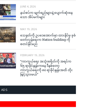
JUNE 4, 2026
နယ်စပ်က မျက်ရည်များနဲ့ ပျောက်ဆုံးနေ
သော အိပ်မက်များ
MAY 19, 2026
သေနတ်ကို ဥပဒေအောက်မှာ ထားနိုင်မှ ခုခံ
တော်လှန်ရေးက Nation-building ကို
စတင်နိုင်မည်
FEBRUARY 19, 2026
“ကာကွယ်ရေး အသုံးစရိတ်ကို အရင်က
၆၅ ရာခိုင်နှုန်းကနေ ဒီနှစ်တော့
ကာကွယ်ရေးကို ၈၀ ရာခိုင်နှုန်းအထိ တိုး
မြှင့်သွားမယ်”
ADS