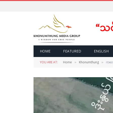
HOME
FEATURED
ENGLISH
YOU ARE AT:
Home
Khonumthung
ကလေး
»
»