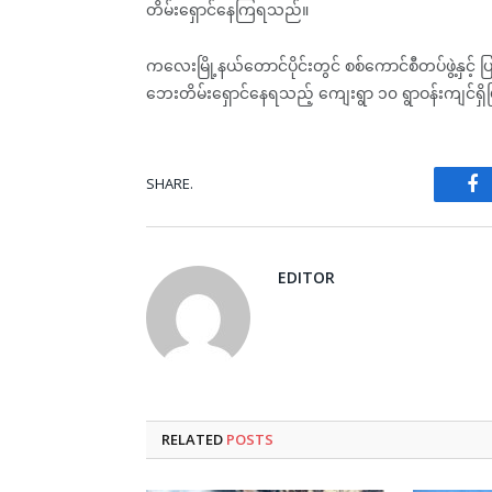
တိမ်းရှောင်နေကြရသည်။
ကလေးမြို့နယ်တောင်ပိုင်းတွင် စစ်ကောင်စီတပ်ဖွဲ့နှင့် 
ဘေးတိမ်းရှောင်နေရသည့် ကျေးရွာ ၁၀ ရွာဝန်းကျင်ရှိပြ
SHARE.
Fa
EDITOR
RELATED
POSTS