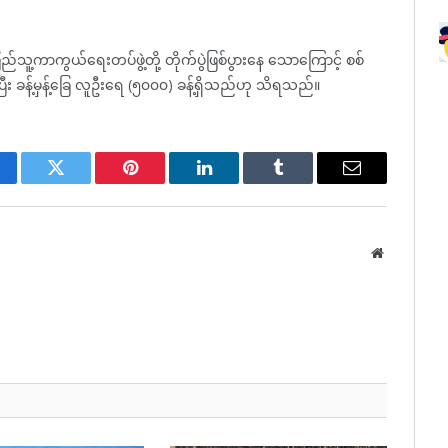
ပြည်သူ့ကာကွယ်ရေးတပ်ဖွဲ့တို့ တိုက်ပွဲဖြစ်ပွားနေ သောကြောင့် စစ်
ီး ခန့်မှန့်ခြေ လူဦးရေ (၅၀၀၀) ခန့်ရှိသည်ဟု သိရသည်။
cebook
Twitter
Pinterest
LinkedIn
Tumblr
Email
Website