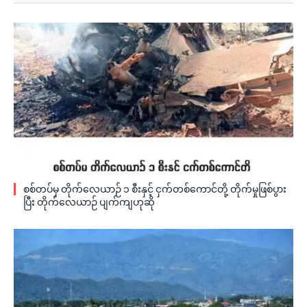
စစ်တပ်မှ တိုက်လေယာဉ် ၁ စီးနှင့် ငှက်တစ်ကောင်တို့ တိုက်မှုဖြစ်ပွား
ပြီး တိုက်လေယာဉ် ပျက်ကျဟုဆို