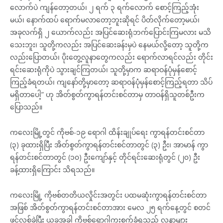
လောက်ပဲ ကျန်တော့တယ်၊ ၂ ရက် ၃ ရက်လောက် စောင့်ကြည့်အုံး
မယ်၊ နောက်ထပ် ရောက်မလာတော့ဘူးဆိုရင် ပိတ်လိုက်တော့မယ်၊
အခုလက်ရှိ ၂ ယောက်လည်း အပြင်ဆေးရုံဘက်ပြောင်းကြမလား မသိ
သေးဘူး၊ သူတို့ကလည်း အပြင်ဆေးခန်းမှပဲ နေမယ်လို့တော့ သူတို့က
လည်းပြောတယ်၊ ပိုးတွေ့လူနာတွေကလည်း ရောက်လာရင်လည်း တိုင်း
ရင်းဆေးရုံကိုပဲ သွားချင်ကြတယ်၊ သူတို့မှာက ဆရာဝန်ပုံမှန်စောင့်
ကြည့်ခံရတယ်၊ ကျနော်တို့မှာတော့ ဆရာဝန်ပုံမှန်စောင့်ကြည့်ရတာ သိပ်
မရှိတာပေါ့” ဟု အိတ်စွတ်ကွာရန်တင်းစင်တာမှ တာဝန်ရှိသူတစ်ဦးက
ပြောသည်။
ကလေးမြို့တွင် ကိုဗစ်-၁၉ ရောဂါ ထိန်းချုပ်ရေး ကွာရန်တင်းစင်တာ
(၃) ခုထားရှိပြီး အိတ်စွတ်ကွာရန်တင်းစင်တာတွင် (၃) ဦး၊ အာမာန် ကွာ
ရန်တင်းစင်တာတွင် (၁၀) ဦးကျော်နှင့် တိုင်ရင်းဆေးရုံတွင် (၂၀) ဦး
ခန့်ထားရှိကြောင်း သိရသည်။
ကလေးမြို့ ကိုဗစ်တတိယလှိုင်းအတွင်း ပထမဆုံးကွာရန်တင်းစင်တာ
အဖြစ် အိတ်စွတ်ကွာရန်တင်းစင်တာအား မေလ ၂၅ ရက်နေ့တွင် စတင်
ဖွင့်လှစ်ခဲ့ပြီး ယခုအခါ ကိုဗစ်ရောဂါကူးစက်ခံရသည့် လူနာများ