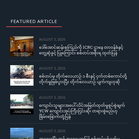
FEATURED ARTICLE
AUGUST 3, 2026
ဒေါ်အောင်ဆန်းစုကြည်ကို ICRC ဌာနေ တာဝန်ခံနှင့်
တွေ့ဆုံခွင့် ပြုကြောင်း စစ်တပ်အစိုးရ ထုတ်ပြန်
AUGUST 3, 2026
စစ်တပ်မှ တိုက်လေယာဉ် ၁ စီးနှင့် ငှက်တစ်ကောင်တို့
တိုက်မှုဖြစ်ပွားပြီး တိုက်လေယာဉ် ပျက်ကျဟုဆို
AUGUST 3, 2026
ကျောင်းသူများအပေါ် လိင်အမြတ်ထုတ်မှုစွပ်စွဲချက်
YCW ကျောင်းအုပ်ကြီးငြင်းဆို၊ တရားစွဲမည်ဟု
ခြိမ်းခြောက်တုံ့ပြန်
AUGUST 3, 2026
ကလေးမြို့တွင် နာရေးမှအပြန် စစ်တပ်ပစ်ခတ်မှု