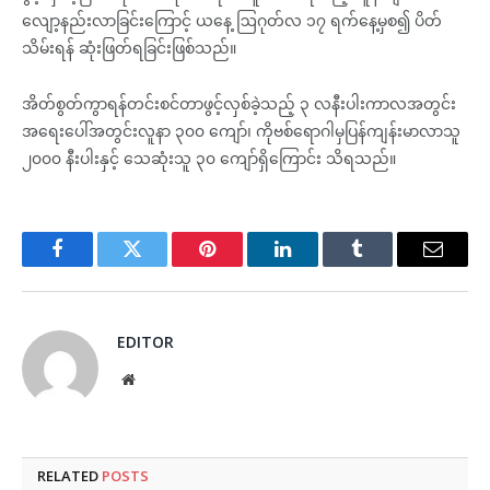
လျော့နည်းလာခြင်းကြောင့် ယနေ့ ဩဂုတ်လ ၁၇ ရက်နေ့မှစ၍ ပိတ်
သိမ်းရန် ဆုံးဖြတ်ရခြင်းဖြစ်သည်။
အိတ်စွတ်ကွာရန်တင်းစင်တာဖွင့်လှစ်ခဲ့သည့် ၃ လနီးပါးကာလအတွင်း
အရေးပေါ်အတွင်းလူနာ ၃၀၀ ကျော်၊ ကိုဗစ်ရောဂါမှပြန်ကျန်းမာလာသူ
၂၀၀၀ နီးပါးနှင့် သေဆုံးသူ ၃၀ ကျော်ရှိကြောင်း သိရသည်။
Facebook
Twitter
Pinterest
LinkedIn
Tumblr
Email
EDITOR
Website
RELATED
POSTS