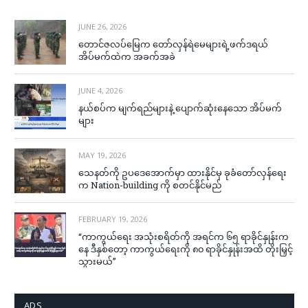
JUNE 26, 2026
တောင်ဇလပ်မြေက တော်လှန်ရဲမေများရဲ့ဖက်ဒရယ်
အိပ်မက်ထဲက အခက်အခဲ
JUNE 4, 2026
နယ်စပ်က မျက်ရည်များနဲ့ ပျောက်ဆုံးနေသော အိပ်မက်
များ
MAY 19, 2026
သေနတ်ကို ဥပဒေအောက်မှာ ထားနိုင်မှ ခုခံတော်လှန်ရေး
က Nation-building ကို စတင်နိုင်မည်
FEBRUARY 19, 2026
“ကာကွယ်ရေး အသုံးစရိတ်ကို အရင်က ၆၅ ရာခိုင်နှုန်းက
နေ ဒီနှစ်တော့ ကာကွယ်ရေးကို ၈၀ ရာခိုင်နှုန်းအထိ တိုးမြှင့်
သွားမယ်”
ADS