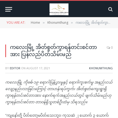
YOU ARE AT:
Home
Khonumthung
ကလေးမြို့ အိတ်စွတ်ကွာရန်တင်းစင်တာအား ပြန်လည်ပိတ်သိမ်းမည်
»
»
ကလေးမြို့ အိတ်စွတ်ကွာရန်တင်းစင်တာ
0
အား ပြန်လည်ပိတ်သိမ်းမည်
BY
EDITOR
ON
AUGUST 17, 2021
KHONUMTHUNG
ကလေးမြို့ ကိုဗစ်-၁၉ ရောဂါပြန့်ပွားမှုနှင့် ရောဂါကူးစက်မှု အနည်းငယ်
လျော့နည်းလာခြင်းကြောင့် တာဟန်းရပ်ကွက်၊ အိတ်စွတ်ကျေးရွာရှိ
ကွာရန်တင်းစင်တာအား နောက်ရက်အနည်းငယ်တွင် ဖျက်သိမ်းမည်ဟု
ကွာရန်တင်းစင်တာ တာဝန်ရှိသူတစ်ဦးထံမှ သိရသည်။
“ကျနော်တို့ ပိတ်တော့မပိတ်သေးဘူး၊ ကုသဆဲ ၂ ယောက် ၃ ယောက်