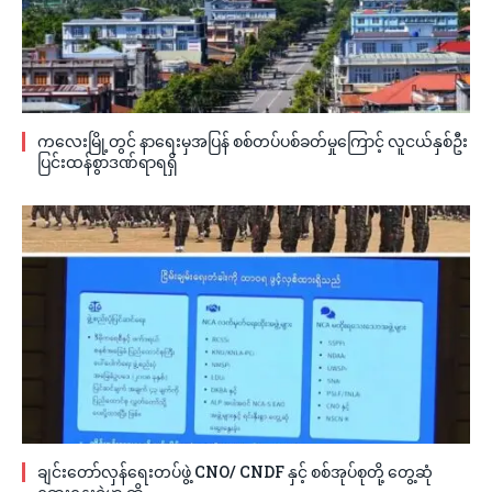
ကလေးမြို့တွင် နာရေးမှအပြန် စစ်တပ်ပစ်ခတ်မှုကြောင့် လူငယ်နှစ်ဦး
ပြင်းထန်စွာဒဏ်ရာရရှိ
ချင်းတော်လှန်ရေးတပ်ဖွဲ့ CNO/ CNDF နှင့် စစ်အုပ်စုတို့ တွေ့ဆုံ