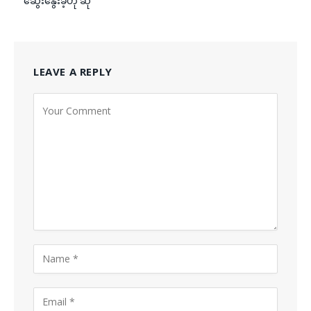
ဆွေးနွေးခဲ့ဟု ဆို
LEAVE A REPLY