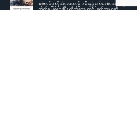
စစ်တပ်မှ တိုက်လေယာဉ် ၁ စီးနှင့် ငှက်တစ်ကောင်တို့
တိုက်မှုဖြစ်ပွားပြီး တိုက်လေယာဉ် ပျက်ကျဟုဆို
AUGUST 3, 2026
ကျောင်းသူများအပေါ် လိင်အမြတ်ထုတ်မှုစွပ်စွဲချက်
YCW ကျောင်းအုပ်ကြီးငြင်းဆို၊ တရားစွဲမည်ဟု
ခြိမ်းခြောက်တုံ့ပြန်
AUGUST 3, 2026
ကလေးမြို့တွင် နာရေးမှအပြန် စစ်တပ်ပစ်ခတ်မှု
ကြောင့် လူငယ်နှစ်ဦး ပြင်းထန်စွာဒဏ်ရာရရှိ
Copyright © 2015
Khonumthung News Group
. Design &
Developed by
ExL
.
Copyright © 2015
Khonumthung News Group
. Design & Developed
by
ExL
.