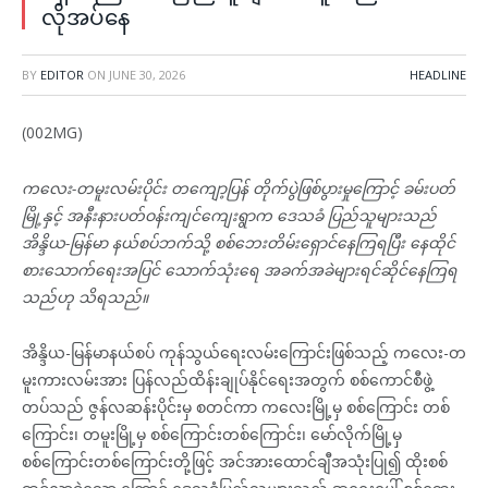
လိုအပ်နေ
BY
EDITOR
ON
JUNE 30, 2026
HEADLINE
(002MG)
ကလေး-တမူးလမ်းပိုင်း တကျော့ပြန် တိုက်ပွဲဖြစ်ပွားမှုကြောင့် ခမ်းပတ်
မြို့နှင့် အနီးနားပတ်ဝန်းကျင်ကျေးရွာက ဒေသခံ ပြည်သူများသည်
အိန္ဒိယ-မြန်မာ နယ်စပ်ဘက်သို့ စစ်ဘေးတိမ်းရှောင်နေကြရပြီး နေထိုင်
စားသောက်ရေးအပြင် သောက်သုံးရေ အခက်အခဲများရင်ဆိုင်နေကြရ
သည်ဟု သိရသည်။
အိန္ဒိယ-မြန်မာနယ်စပ် ကုန်သွယ်ရေးလမ်းကြောင်းဖြစ်သည့် ကလေး-တ
မူးကားလမ်းအား ပြန်လည်ထိန်းချုပ်နိုင်ရေးအတွက် စစ်ကောင်စီဖွဲ့
တပ်သည် ဇွန်လဆန်းပိုင်းမှ စတင်ကာ ကလေးမြို့မှ စစ်ကြောင်း တစ်
ကြောင်း၊ တမူးမြို့မှ စစ်ကြောင်းတစ်ကြောင်း၊ မော်လိုက်မြို့မှ
စစ်ကြောင်းတစ်ကြောင်းတို့ဖြင့် အင်အားထောင်ချီအသုံးပြု၍ ထိုးစစ်