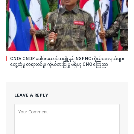
CNO/ CNDF ခေါင်းဆောင်တချို့နှင့် NSPNC ကိုယ်စားလှယ်များ
တွေ့ဆုံမှု တရားဝင်မှု၊ ကိုယ်စားပြုမှု မရှိဟု CNO ကြေညာ
LEAVE A REPLY