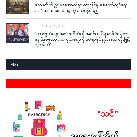
သေနတ်ကို ဥပဒေအောက်မှာ ထားနိုင်မှ ခုခံတော်လှန်ရေး
က Nation-building ကို စတင်နိုင်မည်
FEBRUARY 19, 2026
“ကာကွယ်ရေး အသုံးစရိတ်ကို အရင်က ၆၅ ရာခိုင်နှုန်းက
နေ ဒီနှစ်တော့ ကာကွယ်ရေးကို ၈၀ ရာခိုင်နှုန်းအထိ တိုးမြှင့်
သွားမယ်”
ADS