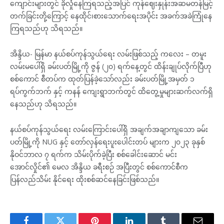
ကျောင်းများတွင် ခိုလှုံနေကြရသည့်အပြင် ကုန်ဈေးနှုန်းအဆမတန်မြင့်
တက်ခြင်းတို့ကြောင့် နေထိုင်၊စားသောက်ရေးအပိုင်း အခက်အခဲကြုံနေ
ကြရသည်ဟု သိရသည်။
အိန္ဒိယ- မြန်မာ နယ်စပ်ကုန်သွယ်ရေး လမ်းဖြစ်သည့် ကလေး – တမူး
လမ်းမပေါ်ရှိ ခမ်းပတ်မြို့ကို ဇွန် (၂၀) ရက်နေ့တွင် ထိန်းချုပ်လိုက်ပြီဟု
စစ်ကောင် စီတပ်က ထုတ်ပြန်ခဲ့သော်လည်း ခမ်းပတ်မြို့အမှတ် ၁
ရပ်ကွက်ဘက် နှင့် ကနန် ကျေးရွာဘက်တွင် ထိတွေ့မှုများဆက်လက်ရှိ
နေသည်ဟု သိရသည်။
နယ်စပ်ကုန်သွယ်ရေး လမ်းကြောင်းပေါ်ရှိ အချက်အချာကျသော ခမ်း
ပတ်မြို့ကို NUG နှင့် တော်လှန်ရေးပူးပေါင်းတပ် များက ၂၀၂၃ ခုနှစ်
နိုဝင်ဘာလ ၇ ရက်က သိမ်းပိုက်ခဲ့ပြီး စစ်ခေါင်းဆောင် မင်း
အောင်လှိုင်၏ မေလ အိန္ဒိယ ခရီးစဉ် အပြီးတွင် စစ်ကောင်စီက
ပြန်လည်သိမ်း နိုင်ရေး ထိုးစစ်ဆင်နေခြင်းဖြစ်သည်။