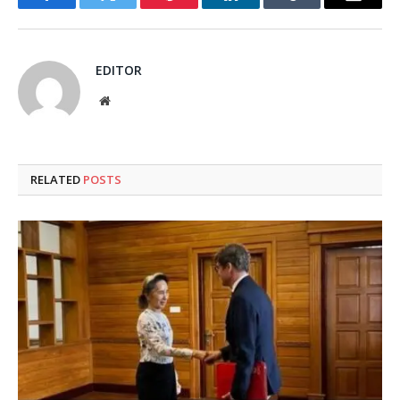
Facebook
Twitter
Pinterest
LinkedIn
Tumblr
Email
EDITOR
Website
RELATED
POSTS