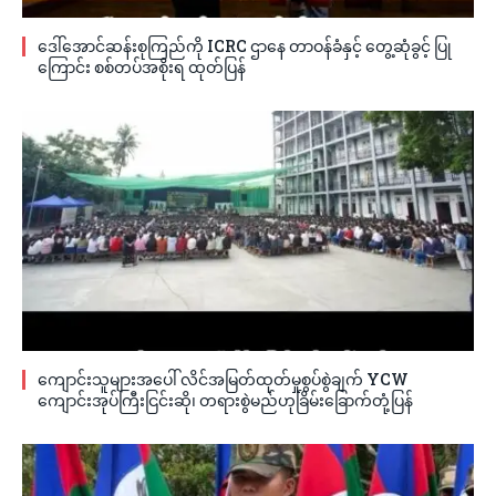
ဒေါ်အောင်ဆန်းစုကြည်ကို ICRC ဌာနေ တာဝန်ခံနှင့် တွေ့ဆုံခွင့် ပြု
ကြောင်း စစ်တပ်အစိုးရ ထုတ်ပြန်
ကျောင်းသူများအပေါ် လိင်အမြတ်ထုတ်မှုစွပ်စွဲချက် YCW
ကျောင်းအုပ်ကြီးငြင်းဆို၊ တရားစွဲမည်ဟုခြိမ်းခြောက်တုံ့ပြန်