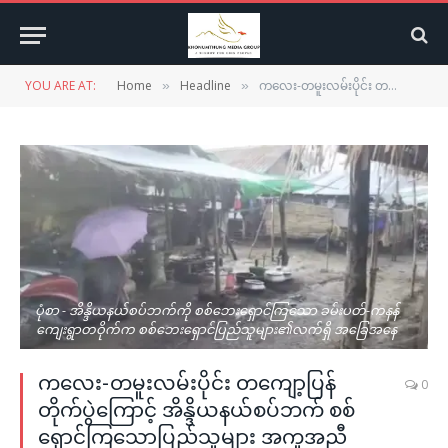
YOU ARE AT:
Home
Headline
ကလေး-တမူးလမ်းပိုင်း တကျော့ပြန်တိုက်ပွဲကြောင့် အိန္ဒိယနယ်စပ်ဘက် စစ်ရှောင်ကြသောပြည်သူများ အကူအညီလိုအပ်နေ
»
»
ပုံစာ - အိန္ဒိယနယ်စပ်ဘက်ကို စစ်ဘေးရှောင်ကြသော ခမ်းပတ်-ကနန်
ကျေးရွာတဝိုက်က စစ်ဘေးရှောင်ပြည်သူများ၏လက်ရှိ အခြေအနေ
ကလေး-တမူးလမ်းပိုင်း တကျော့ပြန်
0
တိုက်ပွဲကြောင့် အိန္ဒိယနယ်စပ်ဘက် စစ်
ရှောင်ကြသောပြည်သူများ အကူအညီ