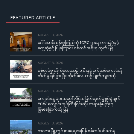
FEATURED ARTICLE
AUGUST 3, 2026
ဒေါ်အောင်ဆန်းစုကြည်ကို ICRC ဌာနေ တာဝန်ခံနှင့်
တွေ့ဆုံခွင့် ပြုကြောင်း စစ်တပ်အစိုးရ ထုတ်ပြန်
AUGUST 3, 2026
စစ်တပ်မှ တိုက်လေယာဉ် ၁ စီးနှင့် ငှက်တစ်ကောင်တို့
တိုက်မှုဖြစ်ပွားပြီး တိုက်လေယာဉ် ပျက်ကျဟုဆို
AUGUST 3, 2026
ကျောင်းသူများအပေါ် လိင်အမြတ်ထုတ်မှုစွပ်စွဲချက်
YCW ကျောင်းအုပ်ကြီးငြင်းဆို၊ တရားစွဲမည်ဟု
ခြိမ်းခြောက်တုံ့ပြန်
AUGUST 3, 2026
ကလေးမြို့တွင် နာရေးမှအပြန် စစ်တပ်ပစ်ခတ်မှု