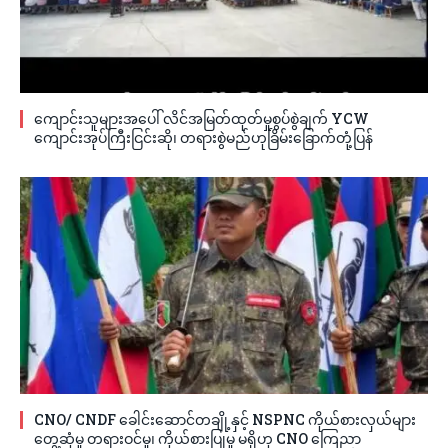
ကျောင်းသူများအပေါ် လိင်အမြတ်ထုတ်မှုစွပ်စွဲချက် YCW
ကျောင်းအုပ်ကြီးငြင်းဆို၊ တရားစွဲမည်ဟုခြိမ်းခြောက်တုံ့ပြန်
CNO/ CNDF ခေါင်းဆောင်တချို့နှင့် NSPNC ကိုယ်စားလှယ်များ
တွေ့ဆုံမှု တရားဝင်မှု၊ ကိုယ်စားပြုမှု မရှိဟု CNO ကြေညာ