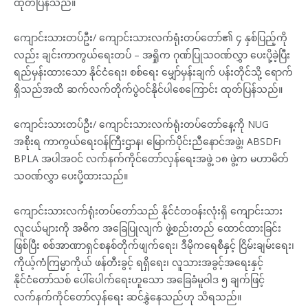
ထုတ်ပြန်သည်။
ကျောင်းသားတပ်ဦး/ ကျောင်းသားလက်ရုံးတပ်တော်၏ ၄ နှစ်ပြည့်ကို
လည်း ချင်းကာကွယ်ရေးတပ် – အရှိုက ဂုဏ်ပြုသဝဏ်လွှာ ပေးပို့ခဲ့ပြီး
ရည်မှန်းထားသော နိုင်ငံရေး၊ စစ်ရေး‌ မျှော်မှန်းချက် ပန်းတိုင်သို့ ရောက်
ရှိသည်အထိ ဆက်လက်တိုက်ပွဲဝင်နိုင်ပါစေကြောင်း ထုတ်ပြန်သည်။
ကျောင်းသားတပ်ဦး/ ကျောင်းသားလက်ရုံးတပ်တော်နေ့ကို NUG
အစိုးရ ကာကွယ်ရေးဝန်ကြီးဌာန၊ မြောက်ပိုင်းညီနောင်အဖွဲ့၊ ABSDF၊
BPLA အပါအဝင် လက်နက်ကိုင်တော်လှန်ရေးအဖွဲ့ ၁၈ ဖွဲ့က မဟာမိတ်
သဝဏ်လွှာ ပေးပို့ထားသည်။
ကျောင်းသားလက်ရုံးတပ်တော်သည် နိုင်ငံတဝန်းလုံးရှိ ကျောင်းသား
လူငယ်များကို အဓိက အခြေပြုလျက် ဖွဲ့စည်းတည် ထောင်ထားခြင်း
ဖြစ်ပြီး စစ်အာဏာရှင်စနစ်တိုက်ဖျက်ရေး၊ ဒီမိုကရေစီနှင့် ငြိမ်းချမ်းရေး၊
ကိုယ့်ကံကြမ္မာကိုယ် ဖန်တီးခွင့် ရရှိရေး၊ လူသားအခွင့်အရေးနှင့်
နိုင်ငံတော်သစ် ပေါ်ပေါက်ရေးဟူသော အခြေခံမူဝါဒ ၅ ချက်ဖြင့်
လက်နက်ကိုင်တော်လှန်ရေး ဆင်နွှဲနေသည်ဟု သိရသည်။