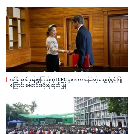
ဒေါ်အောင်ဆန်းစုကြည်ကို ICRC ဌာနေ တာဝန်ခံနှင့် တွေ့ဆုံခွင့် ပြု
ကြောင်း စစ်တပ်အစိုးရ ထုတ်ပြန်