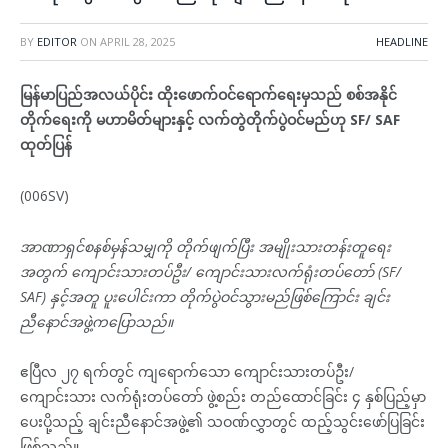
BY
EDITOR
ON
APRIL 28, 2025
HEADLINE
မြန်မာပြည်အလယ်ပိုင်း ထိုးဖောက်ဝင်ရောက်ရေးမှသည် စစ်အနိုင်
တိုက်ရေးကို မဟာမိတ်များနှင့် လက်တွဲတိုက်ပွဲဝင်မည်ဟု SF/ SAF
ထုတ်ပြန်
(006SV)
အာဏာရှင်စနစ်မှန်သမျှကို တိုက်ဖျက်ပြီး အမျိုးသားတန်းတူရေး
အတွက် ကျောင်းသားတပ်ဦး/ ကျောင်းသားလက်ရုံးတပ်တော် (SF/
SAF) နှင့်အတူ ပူးပေါင်းကာ တိုက်ပွဲဝင်သွားမည်ဖြစ်ကြောင်း ချင်း
ညီနောင်အဖွဲ့ကပြောသည်။
ဧပြီလ ၂၇ ရက်တွင် ကျရောက်သော ကျောင်းသားတပ်ဦး/
ကျောင်းသား လက်ရုံးတပ်တော် ဖွဲ့စည်း တည်ထောင်ခြင်း ၄ နှစ်ပြည့်မှာ
ပေးပို့သည့် ချင်းညီနောင်အဖွဲ့၏ သဝဏ်လွှာတွင် ထည့်သွင်းဖော်ပြခြင်း
ဖြစ်သည်။