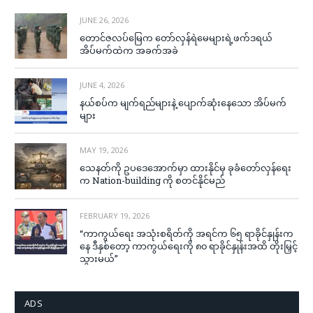
JUNE 26, 2026
တောင်ဇလပ်မြေက တော်လှန်ရဲမေများရဲ့ဖက်ဒရယ်
အိပ်မက်ထဲက အခက်အခဲ
JUNE 4, 2026
နယ်စပ်က မျက်ရည်များနဲ့ ပျောက်ဆုံးနေသော အိပ်မက်
များ
MAY 19, 2026
သေနတ်ကို ဥပဒေအောက်မှာ ထားနိုင်မှ ခုခံတော်လှန်ရေး
က Nation-building ကို စတင်နိုင်မည်
FEBRUARY 19, 2026
“ကာကွယ်ရေး အသုံးစရိတ်ကို အရင်က ၆၅ ရာခိုင်နှုန်းက
နေ ဒီနှစ်တော့ ကာကွယ်ရေးကို ၈၀ ရာခိုင်နှုန်းအထိ တိုးမြှင့်
သွားမယ်”
ADS