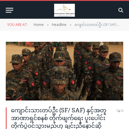
YOU ARE AT:
Home
Headline
ကျောင်းသားတပ်ဦး (SF/ SAF) နှင့်အတူ အာဏာရှင်စနစ် တိုက်ဖျက်ရေး ပူးပေါင်းတိုက်ပွဲဝင်သွားမည်ဟု ချင်းညီနောင်ဆို
»
»
ကျောင်းသားတပ်ဦး (SF/ SAF) နှင့်အတူ
0
အာဏာရှင်စနစ် တိုက်ဖျက်ရေး ပူးပေါင်း
တိုက်ပွဲဝင်သွားမည်ဟု ချင်းညီနောင်ဆို