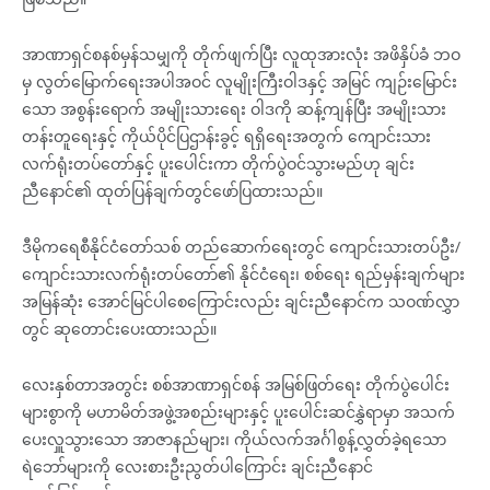
အာဏာရှင်စနစ်မှန်သမျှကို တိုက်ဖျက်ပြီး လူထုအားလုံး အဖိနှိပ်ခံ ဘဝ
မှ လွတ်မြောက်ရေးအပါအဝင် လူမျိုးကြီးဝါဒနှင့် အမြင် ကျဉ်းမြောင်း
သော အစွန်းရောက် အမျိုးသားရေး ဝါဒကို ဆန့်ကျန်ပြီး အမျိုးသား
တန်းတူရေးနှင့် ကိုယ်ပိုင်ပြဌာန်းခွင့် ရရှိရေးအတွက် ကျောင်းသား
လက်ရုံးတပ်တော်နှင့် ပူးပေါင်းကာ တိုက်ပွဲဝင်သွားမည်ဟု ချင်း
ညီနောင်၏ ထုတ်ပြန်ချက်တွင်ဖော်ပြထားသည်။
ဒီမိုကရေစီနိုင်ငံတော်သစ် တည်ဆောက်ရေးတွင် ကျောင်းသားတပ်ဦး/
ကျောင်းသားလက်ရုံးတပ်တော်၏ နိုင်ငံရေး၊ စစ်ရေး ရည်မှန်းချက်များ
အမြန်ဆုံး အောင်မြင်ပါစေကြောင်းလည်း ချင်းညီနောင်က သဝဏ်လွှာ
တွင် ဆုတောင်းပေးထားသည်။
လေးနှစ်တာအတွင်း စစ်အာဏာရှင်စန် အမြစ်ဖြတ်ရေး တိုက်ပွဲပေါင်း
များစွာကို မဟာမိတ်အဖွဲ့အစည်းများနှင့် ပူးပေါင်းဆင်နွှဲရာမှာ အသက်
ပေးလှူသွားသော အာဇာနည်များ၊ ကိုယ်လက်အင်္ဂါစွန့်လွှတ်ခဲ့ရသော
ရဲဘော်များကို လေးစားဦးညွတ်ပါကြောင်း ချင်းညီနောင်