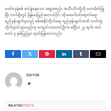
တော်လှန်စစ် ဆင်နွှဲနေသော အဖွဲ့အစည်း အသီးသီးတို့ကို မဟာမိတ်ပြု
ပြီး လက်ရှိတွင် မြန်မာပြည်အလယ်ပိုင်း ထိုးဖောက်ဝင်ရောက်ရေး
ရည်မှန်းချက်မှသည် စစ်အနိုင်တိုက်ရေး ရည်မှန်းချက်အထိ လက်တွဲ
တိုက်ပွဲဝင်သွားမည်ဟု ကျောင်းသားတပ်ဦးက ဧပြီလ ၂၇ ရက်၊ တပ်
တော် ၄ နှစ်ပြည့်မှာ ထုတ်ပြန်ထားသည်။
Facebook
Twitter
Pinterest
LinkedIn
Tumblr
Email
EDITOR
Website
RELATED
POSTS