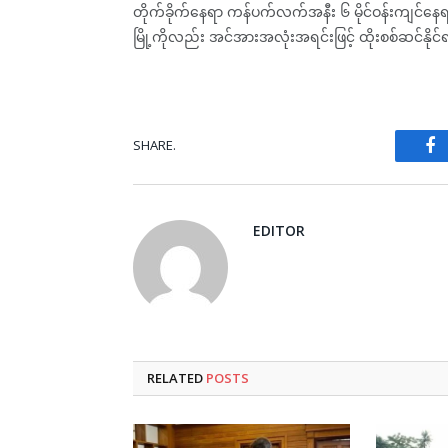
တိုက်ခိုက်နေရာ ကန်ပက်လက်အနီး ၆ မိုင်ဝန်းကျင်နေရာမ
မြို့ကိုလည်း အင်အားအလုံးအရင်းဖြင့် ထိုးစစ်ဆင်နို
SHARE.
Fa
EDITOR
RELATED
POSTS