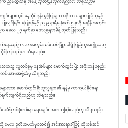
့်အတွက် ညမထွက်ရ အမိန့် ထုတ်ပြန်လိုက်ကြောင်း သိရသည်။
ကျင်းများတွင် နေထိုင်ရန်၊ ခွင့်ပြုချက် မရှိဘဲ အများပြည်သူနှင့်
ုလုပ်ခြင်း မပြုရန်နှင့် ည ၉ နာရီမှ နံနက် ၅ နာရီအချိန် အတွင်း
ဖွဲ့က မေလ ၂၇ ရက်မှာ ဒေသန္တရအမိန့် ထုတ်ပြန်သည်။
်ရွက်နေသည့် ကာလအတွင်း မင်းတပ်မြို့ပေါ်ရှိ ပြည်သူအချို့သည်
ာင်းနေထိုင်ကြသည်ဟု သိရသည်။
မာသူ လူတစ်စုမှ နေအိမ်များ ဖောက်ထွင်းပြီး အဖိုးတန်ပစ္စည်း
မင်းတပ်ပအဖအဖွဲ့ထံမှ သိရသည်။
စည်းများအား ဖောက်ထွင်းခိုးယူသူများ၏ ရန်မှ ကာကွယ်နိုင်ရေး
င်ရွက်လျက်ရှိသည်ဟု သိရသည်။
်ထပ်အမိန့်တစ်စုံတစ်ရာ မရမချင်း အတည်ဖြစ်သည်ဟု သိရသည်။
A
ု့ မေလ ဒုတိယပတ်မှစတင်၍ အင်အားရာချီဖြင့် ထိုးစစ်ဆင်