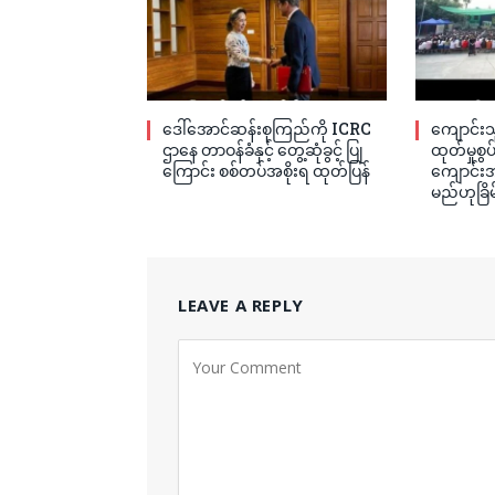
ဒေါ်အောင်ဆန်းစုကြည်ကို ICRC
ကျောင်းသ
ဌာနေ တာဝန်ခံနှင့် တွေ့ဆုံခွင့် ပြု
ထုတ်မှုစွ
ကြောင်း စစ်တပ်အစိုးရ ထုတ်ပြန်
ကျောင်းအု
မည်ဟုခြိမ
LEAVE A REPLY