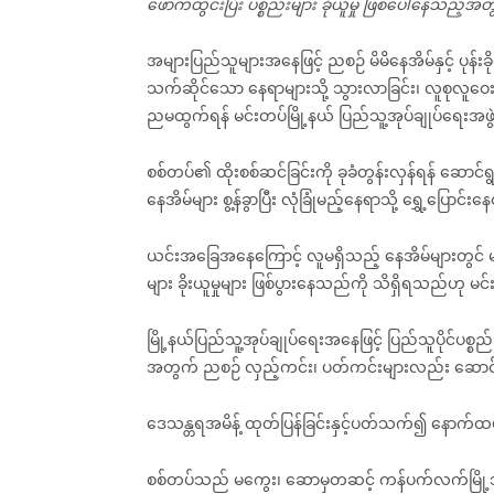
ဖောက်ထွင်းပြီး ပစ္စည်းများ ခိုယူမှု ဖြစ်ပေါ်နေသည
အများပြည်သူများအနေဖြင့် ညစဉ် မိမိနေအိမ်နှင့် ပုန်းခို
သက်ဆိုင်သော နေရာများသို့ သွားလာခြင်း၊ လူစုလူဝေး ပြ
ညမထွက်ရန် မင်းတပ်မြို့နယ် ပြည်သူ့အုပ်ချုပ်ရေးအ
စစ်တပ်၏ ထိုးစစ်ဆင်ခြင်းကို ခုခံတွန်းလှန်ရန် ဆောင
နေအိမ်များ စွ့န်ခွာပြီး လုံခြုံမည့်နေရာသို့ ရွှေ့ပြေ
ယင်းအခြေအနေကြောင့် လူမရှိသည့် နေအိမ်များတွင် မသ
များ ခိုးယူမှုများ ဖြစ်ပွားနေသည်ကို သိရှိရသည်ဟု 
မြို့နယ်ပြည်သူ့အုပ်ချုပ်ရေးအနေဖြင့် ပြည်သူပိုင်ပစ္
အတွက် ညစဉ် လှည့်ကင်း၊ ပတ်ကင်းများလည်း ဆော
ဒေသန္တရအမိန့် ထုတ်ပြန်ခြင်းနှင့်ပတ်သက်၍ နောက
စစ်တပ်သည် မကွေး၊ ဆောမှတဆင့် ကန်ပက်လက်မြို့သိ