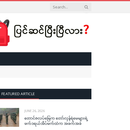
FEATURED ARTICLE
JUNE 26, 2026
တောင်ဇလပ်မြေက တော်လှန်ရဲမေများရဲ့
ဖက်ဒရယ်အိပ်မက်ထဲက အခက်အခဲ