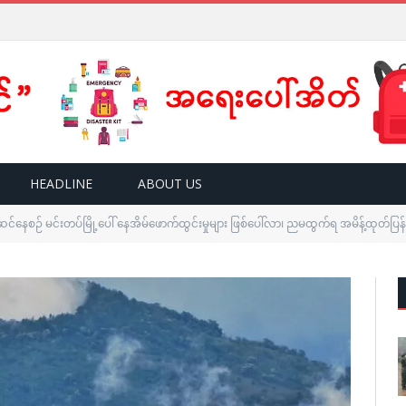
HEADLINE
ABOUT US
်ဆင်နေစဉ် မင်းတပ်မြို့ပေါ် နေအိမ်ဖောက်ထွင်းမှုများ ဖြစ်ပေါ်လာ၊ ညမထွက်ရ အမိန့်ထုတ်ပြန်