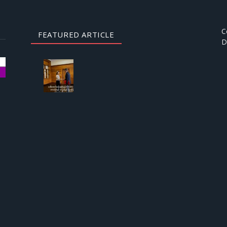
C
FEATURED ARTICLE
D
AUGUST
3, 2026
ဒေါ်
အောင်
ဆန်းစု
ကြည်
ကို
ICRC
ဌာနေ
တာဝန်ခံ
နှင့်
တွေ့ဆုံ
ခွင့် ပြု
ကြောင်း
စစ်တပ်
အစိုးရ
ထုတ်
ပြန်