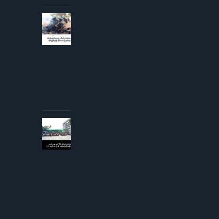
AUGUST 3,
2026
စစ်တပ်မှ
တိုက်လေယာဉ်
၁ စီးနှင့် ငှက်
တစ်ကောင်တို့
တိုက်မှုဖြစ်ပွား
ပြီး
တိုက်လေယာဉ်
ပျက်ကျဟုဆို
AUGUST 3,
2026
ကျောင်းသူ
များအပေါ်
လိင်အမြတ်
ထုတ်မှု
စွပ်စွဲချက်
YCW
ကျောင်းအုပ်
ကြီးငြင်းဆို၊
တရားစွဲမည်