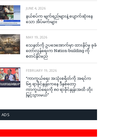
JUNE 4, 2026
နယ်စပ်က မျက်ရည်များနဲ့ ပျောက်ဆုံးနေ
သော အိပ်မက်များ
MAY 19, 2026
သေနတ်ကို ဥပဒေအောက်မှာ ထားနိုင်မှ ခုခံ
တော်လှန်ရေးက Nation-building ကို
စတင်နိုင်မည်
FEBRUARY 19, 2026
“ကာကွယ်ရေး အသုံးစရိတ်ကို အရင်က
၆၅ ရာခိုင်နှုန်းကနေ ဒီနှစ်တော့
ကာကွယ်ရေးကို ၈၀ ရာခိုင်နှုန်းအထိ တိုး
မြှင့်သွားမယ်”
ADS