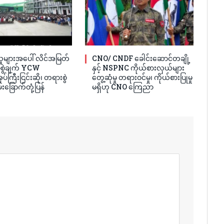
ူများအပေါ် လိင်အမြတ်
CNO/ CNDF ခေါင်းဆောင်တချို့
ပ်စွဲချက် YCW
နှင့် NSPNC ကိုယ်စားလှယ်များ
ပ်ကြီးငြင်းဆို၊ တရားစွဲ
တွေ့ဆုံမှု တရားဝင်မှု၊ ကိုယ်စားပြုမှု
်းခြောက်တုံ့ပြန်
မရှိဟု CNO ကြေညာ