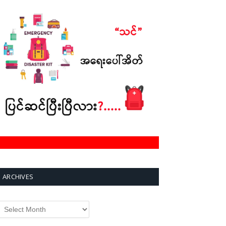
ARCHIVES
rchives