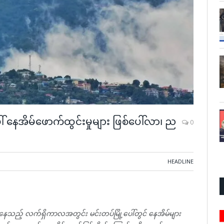
ေါ် နေအိမ်ဖောက်ထွင်းမှုများ ဖြစ်ပေါ်လာ၊ ည
0
HEADLINE
်နေသည့် လက်ရှိကာလအတွင်း မင်းတပ်မြို့ပေါ်တွင် နေအိမ်များ