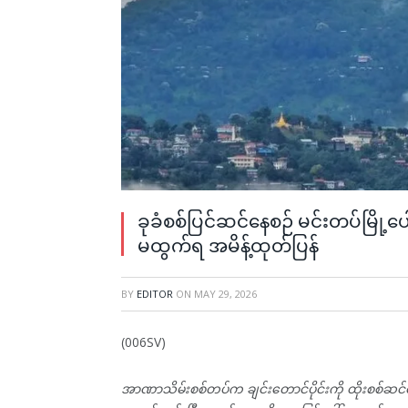
ခုခံစစ်ပြင်ဆင်နေစဉ် မင်းတပ်မြို့ပ
မထွက်ရ အမိန့်ထုတ်ပြန်
BY
EDITOR
ON
MAY 29, 2026
(006SV)
အာဏာသိမ်းစစ်တပ်က ချင်းတောင်ပိုင်းကို ထိုးစစ်ဆင