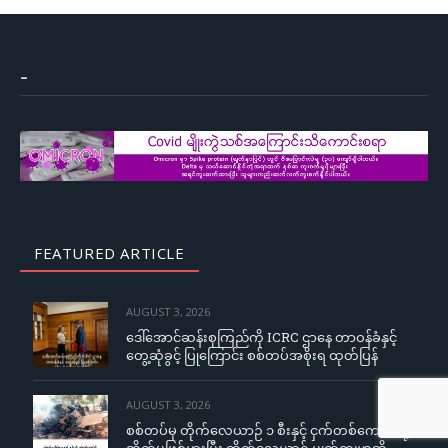
–
FEATURED ARTICLE
AUGUST 3, 2026
ဒေါ်အောင်ဆန်းစုကြည်ကို ICRC ဌာနေ တာဝန်ခံနှင့်
တွေ့ဆုံခွင့် ပြုကြောင်း စစ်တပ်အစိုးရ ထုတ်ပြန်
AUGUST 3, 2026
စစ်တပ်မှ တိုက်လေယာဉ် ၁ စီးနှင့် ငှက်တစ်ကောင်တို့