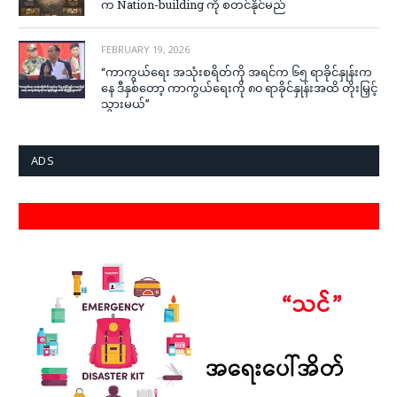
က Nation-building ကို စတင်နိုင်မည်
FEBRUARY 19, 2026
“ကာကွယ်ရေး အသုံးစရိတ်ကို အရင်က ၆၅ ရာခိုင်နှုန်းက
နေ ဒီနှစ်တော့ ကာကွယ်ရေးကို ၈၀ ရာခိုင်နှုန်းအထိ တိုးမြှင့်
သွားမယ်”
ADS