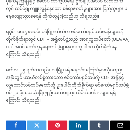
ပုန်ကန်ကြရန်နှင့် စစ်တပ် ကာကွယ်ရေး ဦးစီချုပ်အသစ် လက်ထက်
တွင် ထပ်မံ၍ ကျူးလွန်နေသော စစ်ရာဇဝတ်မှုများအား ပြည်သူများ မ
မေ့လျော့သွားစေရန် တိုက်တွန်းခဲ့သည်ဟု သိရသည်။
ရခိုင်- မကွေးအစပ်၊ ငဖဲမြို့နယ်ထဲက စစ်ကော်မရှင်တပ်စခန်းများကို
တိုက်ခိုက်ရာတွင် CDF – အရှိုတပ်ဖွဲ့သည် အာရက္ခတပ်တော် (ULA/AA)
အပါအဝင် တော်လှန်ရေးတပ်ဖွဲ့များနှင့်အတူ ပါဝင် တိုက်ခိုက်နေ
ကြောင်း သိရသည်။
မတ်လ ၂၅ ရက်ကလည်း ငဖဲမြို့၊ မန်းချောင်း ကြောင်နွားသိုးဆည်း
အနီးတွင် ယာယီတပ်စွဲထားသော စစ်ကော်မရှင်တပ်ကို CDF အရှိုနှင့်
လူ့ဘောင်သစ်တပ်မတော်တို့ ပူးပေါင်းတိုက်ခိုက်ရာ စစ်ကော်မရှင်တပ်ဖွဲ့
ဝင် ၂၀ ဦး သေဆုံးပြီး ၅ ဦးထက်မနည်း ထိခိုက်ဒဏ်ရာများ ရရှိ
ကြောင်း သိရသည်။
Facebook
Twitter
Pinterest
LinkedIn
Tumblr
Email