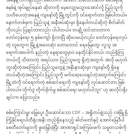
စနစ်နဲ့ အုပ်ချုပ်နေဆဲ ဆိုတာကို မေ့လျော့မသွားအောင်လို့ ပြည်သူကို
သတိပေးတဲ့အနေနဲ့ ကျနော်တို့ မြို့တွင်းကို ဝင်ရောက်တာ ဖြစ်ပါတယ်။
နောက်တစ်ခုက ပြည်သူနဲ့ အနီးစပ်ဆုံးမှာ ရှိနေပါတယ်ဆိုတဲ့ စိတ်ဓါတ်
ကိုလည်း ပြချင်တာလည်း ပါပါတယ်။ တချို့ထင်ထားတာက
တော်လှန်ရေး ၅ နှစ်ကျော် ရှိလာပြီ ဆိုပေမယ့်လည်း တော်လှန်ရေးလုပ်
တဲ့ လူတွေက မြို့နဲ့အဝေးဆုံး တောတောင် ရေမြေတွေ၊ လူသူ အ
ရောက်အပေါက် နည်းတဲ့ နေရာတွေမှာပဲ နေထိုင်နိုင်တယ်၊ တည်ရှိကြ
တယ်လို့ သိထားတဲ့ အရပ်သား ပြည်သူတွေ ရှိတဲ့အတွက် အဲလို မဟုတ်
ဘူးဆိုတဲ့အကြောင်း ပြည်သူတွေနဲ့ အနီးနားဆုံးမှာ ကျနော်တို့ ရှိနေ
တယ်ဆိုတဲ့အကြောင်း ပြည်သူကို မက်ဆေ့ပေးချင်တဲ့အတွက်ကြောင်း
မြို့ထဲကို ဝင်ရောက်တဲ့ စစ်ဆင်ရေးကို ကျနော်တို့ လုပ်ဆောင်တာ ဖြစ်
ပါတယ်။ တိုက်ပွဲ တိုက်ခိုက်မှု စစ်ဆင်ရေး မဟုတ်ပါဘူး” ဟု ဆလိုင်းရိုး
ချင်းက ပြောသည်။
စစ်ကြောင်းမှူး မြွေပွေး ဦးဆောင်သော CDF – အရှိုတပ်ဖွဲ့သည် ငဖဲမြို့ရှိ
ကြံ့ခိုင်ရေးပါတီရုံးအနီး တည်ရှိနေသည့် ဓါတ်တော်နှင့် အောင်မြေဒီပါ
စေတီတော်များကို ဖူးမြှော်ခဲ့ပြီး အာဏာရှင်အကြမ်းဖက် သမ္မတသစ်ကို