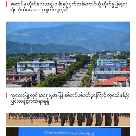
စစ်တပ်မှ တိုက်လေယာဉ် ၁ စီးနှင့် ငှက်တစ်ကောင်တို့ တိုက်မှုဖြစ်ပွား
ပြီး တိုက်လေယာဉ် ပျက်ကျဟုဆို
ကလေးမြို့တွင် နာရေးမှအပြန် စစ်တပ်ပစ်ခတ်မှုကြောင့် လူငယ်နှစ်ဦး
ပြင်းထန်စွာဒဏ်ရာရရှိ