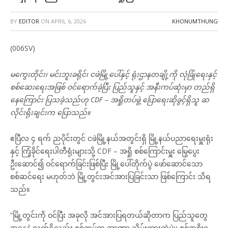
BY
EDITOR
ON
APRIL 6, 2026
KHONUMTHUNG
(006SV)
မကွေးတိုင်း၊ မင်းဘူးခရိုင်၊ ငဖဲမြို့ပေါ်နှင့် ရုံးဌာနတချို့ကို လုံခြုံရေးနှင့်
စစ်ဆေးရေးအဖြစ် ဝင်ရောက်ခဲ့ပြီး ပြည်သူနှင့် အနီးကပ်ဆုံးမှာ တည်ရှိ
နေကြောင်း ပြသခဲ့သည်ဟု CDF – အရှိုတပ်ဖွဲ့ ပြောရေးဆိုခွင့်ရှိသူ ဆ
လိုင်းရိုးချင်းက ပြောသည်။
ဧပြီလ ၄ ရက် ညပိုင်းတွင် ငဖဲမြို့နယ်အတွင်းရှိ မြို့နယ်ပညာရေးမှူးရုံး
နှင့် ကြံ့ခိုင်ရေးပါတီရုံးများသို့ CDF – အရှို စစ်ကြောင်းမှူး မြွေပွေး
ဦးဆောင်၍ ဝင်ရောက်ခြင်းဖြစ်ပြီး မြို့ပေါ်တိုက်ပွဲ ဖော်ဆောင်သော
စစ်ဆင်ရေး မဟုတ်ဘဲ မြို့တွင်းအင်အားပြခြင်းသာ ဖြစ်ကြောင်း သိရ
သည်။
“မြို့တွင်းကို ဝင်ပြီး အခုလို အင်အားပြရတယ်ဆိုတာက ပြည်သူတွေ
အနေနဲ့ လက်ရှိလည်း စစ်တပ်က အာဏာ သိမ်းထားဆဲပဲ၊၊ စစ်အစိုးရ