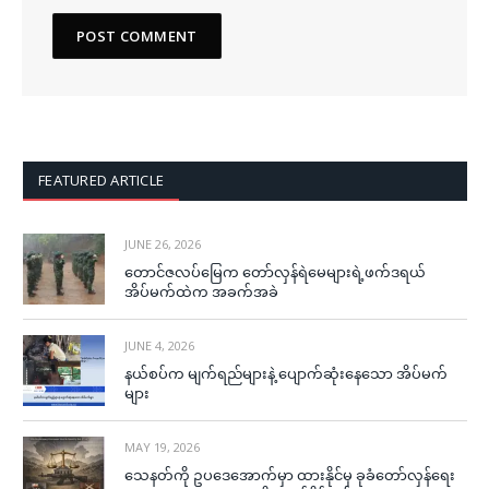
FEATURED ARTICLE
JUNE 26, 2026
တောင်ဇလပ်မြေက တော်လှန်ရဲမေများရဲ့ဖက်ဒရယ်
အိပ်မက်ထဲက အခက်အခဲ
JUNE 4, 2026
နယ်စပ်က မျက်ရည်များနဲ့ ပျောက်ဆုံးနေသော အိပ်မက်
များ
MAY 19, 2026
သေနတ်ကို ဥပဒေအောက်မှာ ထားနိုင်မှ ခုခံတော်လှန်ရေး