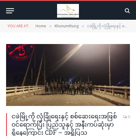
YOU ARE AT:
Home
Khonumthung
ငဖဲမြို့ကို လုံခြုံရေးနှင့် စစ်ဆေးရေးအဖြစ် ဝင်ရောက်ပြီး ပြည်သူနှင့် အနီးကပ်ဆုံးမှာ ရှိနေကြောင်း CDF – အရှိုပြသ
»
»
ငဖဲမြို့ကို လုံခြုံရေးနှင့် စစ်ဆေးရေးအဖြစ်
0
ဝင်ရောက်ပြီး ပြည်သူနှင့် အနီးကပ်ဆုံးမှာ
ရှိနေကြောင်း CDF – အရှိုပြသ