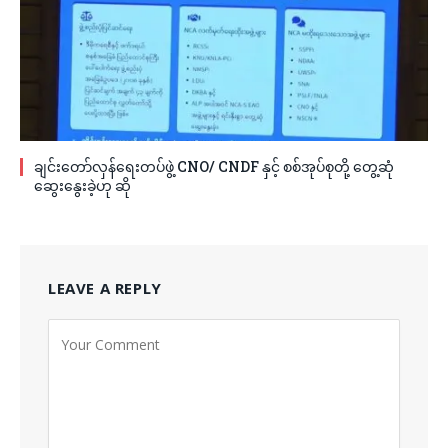
ချင်းတော်လှန်ရေးတပ်ဖွဲ့ CNO/ CNDF နှင့် စစ်အုပ်စုတို့ တွေ့ဆုံ
ဆွေးနွေးခဲ့ဟု ဆို
LEAVE A REPLY