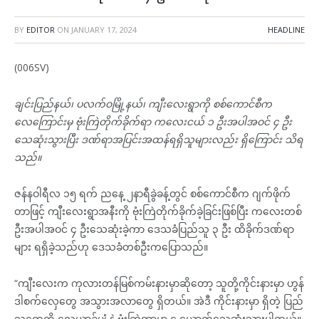
BY
EDITOR
ON
JANUARY 17, 2024
HEADLINE
(006SV)
ချင်းပြည်နယ်၊ ပလက်ဝမြို့နယ်၊ ကျီးလေးရွာကို စစ်ကောင်စီက
လေကြောင်းမှ ဗုံးကြဲတိုက်ခိုက်ရာ ကလေးငယ် ၁ ဦးအပါအဝင် ၄ ဦး
သေဆုံးသွားပြီး ဒဏ်ရာအပြင်းအထန်ရရှိသူများလည်း ရှိကြောင်း သိရ
သည်။
ဇန်နဝါရီလ ၁၅ ရက် ညနေ့ ၂နာရီခွဲခန့်တွင် စစ်ကောင်စီက ဂျက်ဖိုက်
တာဖြင့် ကျီးလေးရွာအနီးကို ဗုံးကြဲတိုက်ခိုက်ခဲ့ခြင်းဖြစ်ပြီး ကလေးတစ်
ဦးအပါအဝင် ၄ ဦးသေဆုံးခဲ့ကာ ဒေသခံပြည်သူ ၃ ဦး ထိခိုက်ဒဏ်ရာ
များ ရရှိခဲ့သည်ဟု ဒေသခံတစ်ဦးကပြောသည်။
“ကျီးလေးက ကုလားတန်မြစ်ကမ်းနားမှာဆိုတော့ သူတို့ကိုင်းနားမှာ ဟွန်
ဒါစက်လှေတွေ အသွားအလာတွေ ရှိတယ်။ အဲဒီ ကိုင်းနားမှာ ရှိတဲ့ ပြည်
သူတွေကို လေယာဉ်ပျံ့နဲ့ ဗုံးကြဲတာမှာ ၄ ယောက်သေဆုံးသွားပါတယ်။