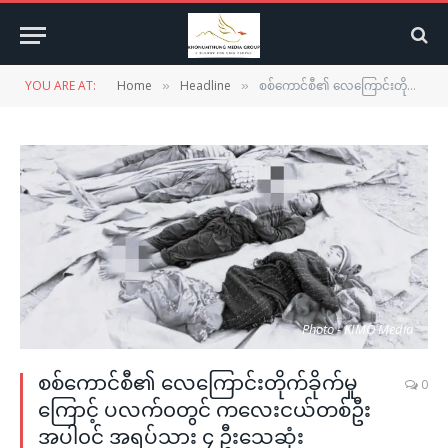
YOU ARE AT:
Home
Headline
စစ်ကောင်စီ၏ လေကြောင်းတိုက်ခိုက်မှုကြောင့် ပလက်၀တွင် ကလေးငယ်တစ်ဦးအပါ၀င် အရပ်သား ၄ ဦးသေဆုံး
»
»
Photo - KIMO Media
စစ်ကောင်စီ၏ လေကြောင်းတိုက်ခိုက်မှု
0
ကြောင့် ပလက်၀တွင် ကလေးငယ်တစ်ဦး
အပါ၀င် အရပ်သား ၄ ဦးသေဆုံး