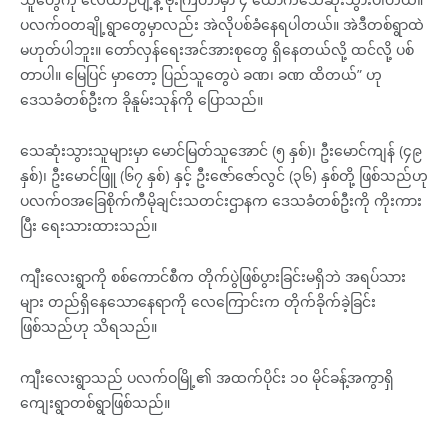
ပလက်ဝတချို့ရွာတွေမှာလည်း အဲလိုပစ်ခံနေရပါတယ်။ အဲဒီတစ်ရွာထဲ
မဟုတ်ပါဘူး။ တော်လှန်ရေးအင်အားစုတွေ ရှိနေတယ်လို့ ထင်လို့ ပစ်
တာပါ။ မြေပြင် မှာတော့ ပြည်သူတွေပဲ ခဏ၊ ခဏ ထိတယ်” ဟု
ဒေသခံတစ်ဦးက ခိုနူမ်းသုန်ကို ပြောသည်။
သေဆုံးသွားသူများမှာ မောင်မြတ်သူအောင် (၅ နှစ်)၊ ဦးမောင်ကျန် (၄၉
နှစ်)၊ ဦးမောင်ဖြူ (၆၇ နှစ်) နှင့် ဦးဇော်ဇော်လွင် (၃၆) နှစ်တို့ ဖြစ်သည်ဟု
ပလက်ဝအခြေစိုက်ကီမိုချင်းသတင်းဌာနက ဒေသခံတစ်ဦးကို ကိုးကား
ပြီး ရေးသားထားသည်။
ကျီးလေးရွာကို စစ်ကောင်စီက တိုက်ပွဲဖြစ်ပွားခြင်းမရှိဘဲ အရပ်သား
များ တည်ရှိနေသောနေရာကို လေကြောင်းက တိုက်ခိုက်ခဲ့ခြင်း
ဖြစ်သည်ဟု သိရသည်။
ကျီးလေးရွာသည် ပလက်ဝမြို့၏ အထက်ပိုင်း ၁၀ မိုင်ခန့်အကွာရှိ
ကျေးရွာတစ်ရွာဖြစ်သည်။