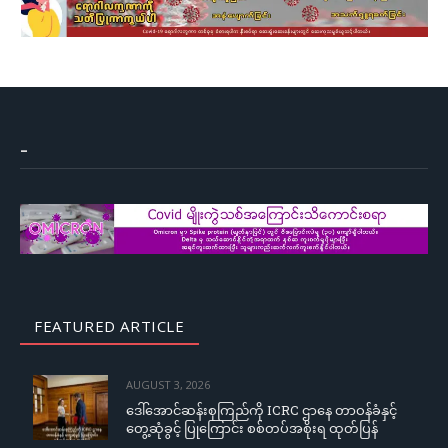
–
FEATURED ARTICLE
AUGUST 3, 2026
ဒေါ်အောင်ဆန်းစုကြည်ကို ICRC ဌာနေ တာဝန်ခံနှင့်
တွေ့ဆုံခွင့် ပြုကြောင်း စစ်တပ်အစိုးရ ထုတ်ပြန်