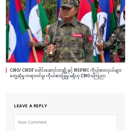
CNO/ CNDF ခေါင်းဆောင်တချို့နှင့် NSPNC ကိုယ်စားလှယ်များ
တွေ့ဆုံမှု တရားဝင်မှု၊ ကိုယ်စားပြုမှု မရှိဟု CNO ကြေညာ
LEAVE A REPLY