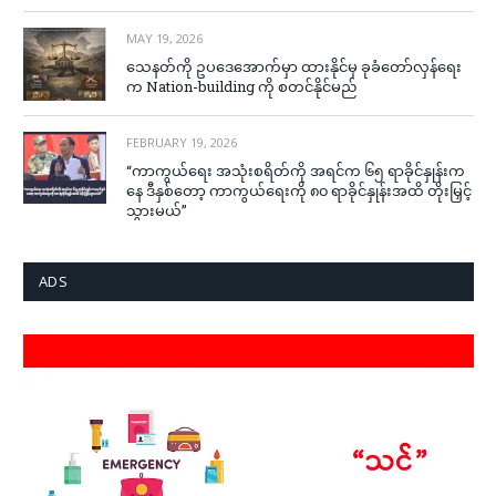
MAY 19, 2026
သေနတ်ကို ဥပဒေအောက်မှာ ထားနိုင်မှ ခုခံတော်လှန်ရေး
က Nation-building ကို စတင်နိုင်မည်
FEBRUARY 19, 2026
“ကာကွယ်ရေး အသုံးစရိတ်ကို အရင်က ၆၅ ရာခိုင်နှုန်းက
နေ ဒီနှစ်တော့ ကာကွယ်ရေးကို ၈၀ ရာခိုင်နှုန်းအထိ တိုးမြှင့်
သွားမယ်”
ADS