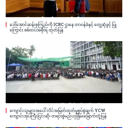
ဒေါ်အောင်ဆန်းစုကြည်ကို ICRC ဌာနေ တာဝန်ခံနှင့် တွေ့ဆုံခွင့် ပြု
ကြောင်း စစ်တပ်အစိုးရ ထုတ်ပြန်
ကျောင်းသူများအပေါ် လိင်အမြတ်ထုတ်မှုစွပ်စွဲချက် YCW
ကျောင်းအုပ်ကြီးငြင်းဆို၊ တရားစွဲမည်ဟုခြိမ်းခြောက်တုံ့ပြန်