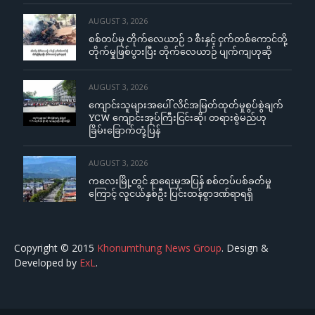
AUGUST 3, 2026
စစ်တပ်မှ တိုက်လေယာဉ် ၁ စီးနှင့် ငှက်တစ်ကောင်တို့
တိုက်မှုဖြစ်ပွားပြီး တိုက်လေယာဉ် ပျက်ကျဟုဆို
AUGUST 3, 2026
ကျောင်းသူများအပေါ် လိင်အမြတ်ထုတ်မှုစွပ်စွဲချက်
YCW ကျောင်းအုပ်ကြီးငြင်းဆို၊ တရားစွဲမည်ဟု
ခြိမ်းခြောက်တုံ့ပြန်
AUGUST 3, 2026
ကလေးမြို့တွင် နာရေးမှအပြန် စစ်တပ်ပစ်ခတ်မှု
ကြောင့် လူငယ်နှစ်ဦး ပြင်းထန်စွာဒဏ်ရာရရှိ
Copyright © 2015
Khonumthung News Group
. Design &
Developed by
ExL
.