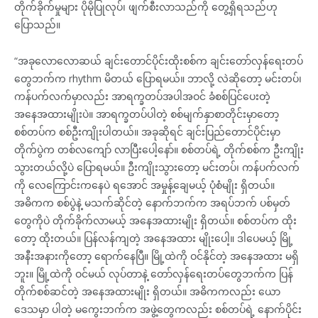
တိုက်ခိုက်မှုများ ပိုမိုပြုလုပ်၊ ဖျက်စီးလာသည်ကို တွေ့ရှိရသည်ဟု
ပြောသည်။
“အခုလော‌လောဆယ် ချင်းတောင်ပိုင်းထိုးစစ်က ချင်းတော်လှန်ရေးတပ်
တွေဘက်က rhythm မိတယ် ပြောရမယ်။ ဘာလို့ လဲဆိုတော့ မင်းတပ်၊
ကန်ပက်လက်မှာလည်း အာရက္ခတပ်အပါအဝင် ခံစစ်ပြင်ပေးတဲ့
အနေအထားမျိုးပဲ။ အာရက္ခတပ်ပါတဲ့ စစ်မျက်နှာစာတိုင်းမှာတော့
စစ်တပ်က စစ်ဦးကျိုးပါတယ်။ အခုဆိုရင် ချင်းပြည်တောင်ပိုင်းမှာ
တိုက်ပွဲက တစ်လကျော် လာပြီးပေါ့နော်။ စစ်တပ်ရဲ့ တိုက်စစ်က ဦးကျိုး
သွားတယ်လို့ပဲ ပြောရမယ်။ ဦးကျိုးသွားတော့ မင်းတပ်၊ ကန်ပက်လက်
ကို လေကြောင်းကနေပဲ ရအောင် အမှုန့်ချေမယ့် ပုံစံမျိုး ရှိတယ်။
အဓိကက စစ်ပွဲနဲ့ မသက်ဆိုင်တဲ့ နောက်ဘက်က အရပ်ဘက် ပစ်မှတ်
တွေကိုပဲ တိုက်ခိုက်လာမယ့် အနေအထားမျိုး ရှိတယ်။ စစ်တပ်က ထိုး
တော့ ထိုးတယ်။ ပြန်လန်ကျတဲ့ အနေအထား မျိုးပေါ့။ ဒါပေမယ့် မြို့
အနီးအနားကိုတော့ ရောက်နေပြီ။ မြို့ထဲကို ဝင်နိုင်တဲ့ အနေအထား မရှိ
ဘူး။ မြို့ထဲကို ဝင်မယ် လုပ်တာနဲ့ တော်လှန်ရေးတပ်တွေဘက်က ပြန်
တိုက်စစ်ဆင်တဲ့ အနေအထားမျိုး ရှိတယ်။ အဓိကကလည်း ယော
ဒေသမှာ ပါတဲ့ မကွေးဘက်က အဖွဲ့တွေကလည်း စစ်တပ်ရဲ့ နောက်ပိုင်း