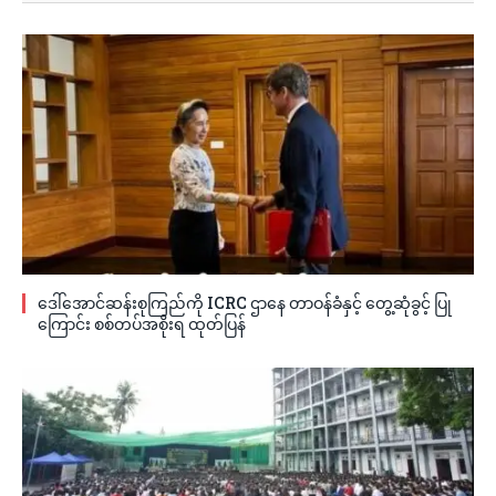
ဒေါ်အောင်ဆန်းစုကြည်ကို ICRC ဌာနေ တာဝန်ခံနှင့် တွေ့ဆုံခွင့် ပြု
ကြောင်း စစ်တပ်အစိုးရ ထုတ်ပြန်