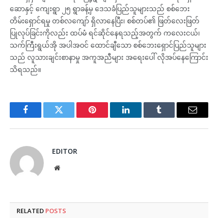
ဆောနှင့် ကျေးရွာ ၂၅ ရွာခန့်မှ ဒေသခံပြည်သူများသည် စစ်ဘေး
တိမ်းရှောင်ရမှု တစ်လကျော် ရှိလာနေပြီး၊ စစ်တပ်၏ ဖြတ်လေးဖြတ်
ပြုလုပ်ခြင်းကိုလည်း ထပ်မံ ရင်ဆိုင်နေရသည့်အတွက် ကလေးငယ်၊
သက်ကြီးရွယ်အို အပါအဝင် ထောင်ချီသော စစ်ဘေးရှောင်ပြည်သူများ
သည် လူသားချင်းစာနာမှု အကူအညီများ အရေးပေါ် လိုအပ်နေကြောင်း
သိရသည်။
Facebook
Twitter
Pinterest
LinkedIn
Tumblr
Email
EDITOR
Website
RELATED
POSTS