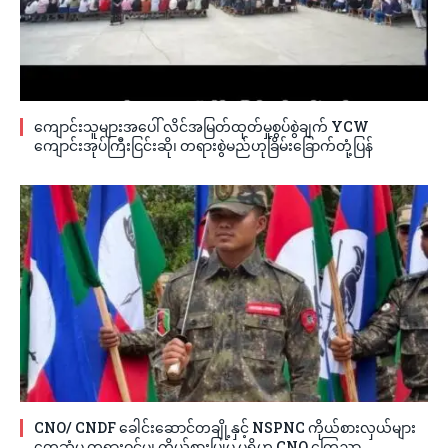
ကျောင်းသူများအပေါ် လိင်အမြတ်ထုတ်မှုစွပ်စွဲချက် YCW
ကျောင်းအုပ်ကြီးငြင်းဆို၊ တရားစွဲမည်ဟုခြိမ်းခြောက်တုံ့ပြန်
CNO/ CNDF ခေါင်းဆောင်တချို့နှင့် NSPNC ကိုယ်စားလှယ်များ
တွေ့ဆုံမှု တရားဝင်မှု၊ ကိုယ်စားပြုမှု မရှိဟု CNO ကြေညာ