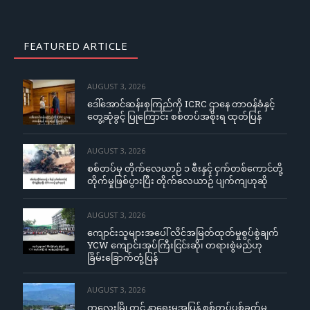
FEATURED ARTICLE
AUGUST 3, 2026
ဒေါ်အောင်ဆန်းစုကြည်ကို ICRC ဌာနေ တာဝန်ခံနှင့်
တွေ့ဆုံခွင့် ပြုကြောင်း စစ်တပ်အစိုးရ ထုတ်ပြန်
AUGUST 3, 2026
စစ်တပ်မှ တိုက်လေယာဉ် ၁ စီးနှင့် ငှက်တစ်ကောင်တို့
တိုက်မှုဖြစ်ပွားပြီး တိုက်လေယာဉ် ပျက်ကျဟုဆို
AUGUST 3, 2026
ကျောင်းသူများအပေါ် လိင်အမြတ်ထုတ်မှုစွပ်စွဲချက်
YCW ကျောင်းအုပ်ကြီးငြင်းဆို၊ တရားစွဲမည်ဟု
ခြိမ်းခြောက်တုံ့ပြန်
AUGUST 3, 2026
ကလေးမြို့တွင် နာရေးမှအပြန် စစ်တပ်ပစ်ခတ်မှု