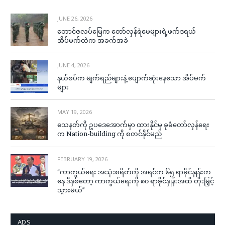
JUNE 26, 2026
တောင်ဇလပ်မြေက တော်လှန်ရဲမေများရဲ့ဖက်ဒရယ်
အိပ်မက်ထဲက အခက်အခဲ
JUNE 4, 2026
နယ်စပ်က မျက်ရည်များနဲ့ ပျောက်ဆုံးနေသော အိပ်မက်
များ
MAY 19, 2026
သေနတ်ကို ဥပဒေအောက်မှာ ထားနိုင်မှ ခုခံတော်လှန်ရေး
က Nation-building ကို စတင်နိုင်မည်
FEBRUARY 19, 2026
“ကာကွယ်ရေး အသုံးစရိတ်ကို အရင်က ၆၅ ရာခိုင်နှုန်းက
နေ ဒီနှစ်တော့ ကာကွယ်ရေးကို ၈၀ ရာခိုင်နှုန်းအထိ တိုးမြှင့်
သွားမယ်”
ADS