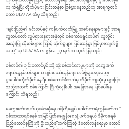
လျက်ရှိပြီး တိုက်ပွဲများ ပြင်းထန်စွာ ဖြစ်ပွားနေသည်ဟု အာရက္ခတပ်
တော် ULA/ AA ထံမှ သိရသည်။
“ချင်းပြည်၏ မင်းတပ်နှင့် ကန်ပက်လက်မြို့ အစပ်နေရာများနှင့် အာရ
က္ခတပ်တော် လှုပ်ရှားနေရာအနှံတွင် စစ်ကော်မရှင်တပ်၏ လူလှိုင်း
အသုံးပြု ထိုးစစ်များကြောင့် တိုက်ပွဲများ ပြင်းထန်စွာ ဖြစ်ပွားလျက်ရှိ
သည်” ဟု ULA/ AA က ဇွန်လ ၂၇ ရက်က ထုတ်ပြန်သည်။
စစ်တပ်၏ ချင်းတောင်ပိုင်းသို့ ထိုးစစ်ဆင်လာမှုများကို မကွေးဖက်
ဒရယ်ယူနစ်တပ်များက ချင်းတော်လှန်ရေး တပ်ဖွဲ့များနှင့်လည်း
ပူးပေါင်းတိုက်ခိုက်နေပြီး စစ်ကောင်စီဘက်မှ ထိခိုက်ကျဆုံးမှု များပြား
သည့်အတွက် စစ်ကြောင်း ပြိုကွဲလုနီးပါး အခြေအနေ ဖြစ်ပေါ်နေ
ကြောင်း သိရသည်။
မကွေးဖက်ဒရယ်ယူနစ်အစိုးရ၊ ဝန်ကြီးချုပ် ဒေါက်တာရဲထွန်းဇော်က “
စစ်အာဏာရှင်စနစ် အမြစ်ပြတ်ချေမှုန်းရေးနဲ့ ဖက်ဒရယ် ဒီမိုကရေစီ
ပြည်ထောင်စုကြီးကို ဦးတည်ချီတက်ကြတဲ့ ဒီတော်လှန်ရေးမှာ တောင်