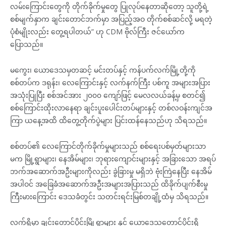
လမ်းကြောင်းတွေကို တိုက်ခိုက်မှုတွေ ပြုလုပ်နေတာဆိုတော့ သူတို့ရဲ့
စစ်မျက်နှာက ချင်းတောင်ဘက်မှာ အပြည့်အဝ တိုက်စစ်ဆင်လို့ မရတဲ့
ပုံစံမျိုးလည်း တွေ့ရပါတယ်” ဟု CDM ဗိုလ်ကြီး ဇင်ယော်က
ပြောသည်။
မကွေး၊ ယောဒေသမှတဆင့် မင်းတပ်နှင့် ကန်ပက်လက်မြို့တို့ကို
စစ်တပ်က ဒရုန်း၊ လေကြောင်းနှင့် လက်နက်ကြီး ပစ်ကူ အများအပြား
အသုံးပြုပြီး စစ်အင်အား ၂၀၀၀ ကျော်ဖြင့် မေလလယ်ခန့်မှ စတင်၍
စစ်ကြောင်းထိုးလာနေရာ ချင်းပူးပေါင်းတပ်များနှင့် တစ်လဝန်းကျင်အ
ကြာ ယနေ့အထိ ထိတွေ့တိုက်ပွဲများ ပြင်းထန်နေသည်ဟု သိရသည်။
စစ်တပ်၏ လေကြောင်တိုက်ခိုက်မှုများသည် စစ်ရေးပစ်မှတ်များသာ
မက မြို့ရွာများ၊ နေအိမ်များ၊ ဘုရားကျောင်းများနှင့် အခြားသော အရပ်
ဘက်အဆောက်အဦးများကိုလည်း ခွဲခြားမှု မရှိဘဲ ဗုံးကြဲနေပြီး နေအိမ်
အပါဝင် အခြေခံအဆောက်အဦးအများအပြားသည် ထိခိုက်ပျက်စီးမှု
ကြီးမားကြောင်း ဒေသခံတွင်း သတင်းရင်းမြစ်တချို့ထံမှ သိရသည်။
လက်ရှိမှာ ချင်းတောင်ပိုင်းမြို့ရွာများ နှင် ယောဒေသတောင်ပိုင်းရှိ