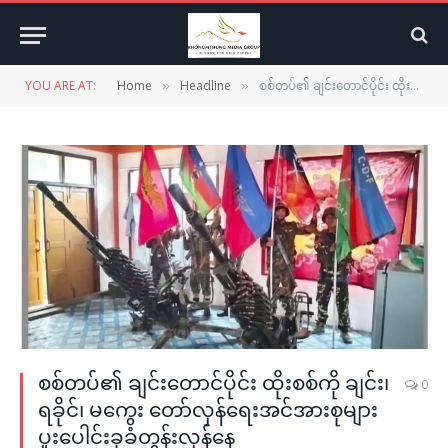
YOU ARE AT:
Home
Headline
စစ်တပ်၏ ချင်းတောင်ပိုင်း ထိုးစစ်ကို ချင်း၊ ရခိုင်၊ မကွေး တော်လှန်ရေးအင်အားစုများ ပူးပေါင်းခုခံတွန်းလှန်နေ
»
»
စစ်တပ်၏ ချင်းတောင်ပိုင်း ထိုးစစ်ကို ချင်း၊
0
ရခိုင်၊ မကွေး တော်လှန်ရေးအင်အားစုများ
ပူးပေါင်းခုခံတွန်းလှန်နေ