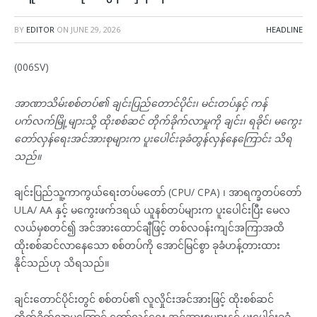
BY
EDITOR
ON
JUNE 29, 2026
HEADLINE
(006SV)
အာဏာသိမ်းစစ်တပ်၏ ချင်းပြည်တောင်ပိုင်း၊ မင်းတပ်နှင့် ကန်
ပက်လက်မြို့များသို့ ထိုးစစ်ဆင် တိုက်ခိုက်လာမှုကို ချင်း၊ ရခိုင်၊ မကွေး
တော်လှန်ရေးအင်အားစုများက ပူးပေါင်းခုခံတွန်လှန်နေကြောင်း သိရ
သည်။
ချင်းပြည်သူ့ကာကွယ်ရေးတပ်မတော် (CPU/ CPA) ၊ အာရက္ခတပ်တော်
ULA/ AA နှင့် မကွေးဖက်ဒရယ် ယူနစ်တပ်များက ပူးပေါင်းပြီး မေလ
လယ်မှစတင်၍ အင်အားထောင်ချီဖြင့် တစ်လဝန်းကျင်အကြာအထိ
ထိုးစစ်ဆင်လာနေသော စစ်တပ်ကို အောင်မြင်စွာ ခုခံဟန့်တားထား
နိုင်သည်ဟု သိရသည်။
ချင်းတောင်ပိုင်းတွင် စစ်တပ်၏ လူလှိုင်းအင်အားဖြင့် ထိုးစစ်ဆင်
တိုက်ခိုက်လာမှုကြောင့် တော်လှန်ရေး အင်အားစုများနှင့် ပူးပေါင်းခုခံ