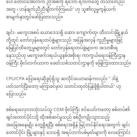
ပေါ် တောင်အောက်က ညီအစ်ကို ရဲဘော် ရဲဘက်တွေ တသားတည်း
အတူ ၊ ဟန်ချက်ညီညီချီတက်ကြမယ်” ဟု သူ၏လူမှုကွန်ယက်
စာမျက်နှာတွင်ဖော်ပြထားသည်။
ချင်း- မကွေးအစပ် ယောဒေသရှိ ဆော၊ ကျောက်ထု၊ ထီးလင်းမြို့နယ်
တို့တွင် တော်လှန်ရေးတပ်ဖွဲ့များသည် အပြန်အလှန် ကူညီမှုများဖြင့်
မြေပြင်ထိတွေ့မှုများတွင် တော်လှန်ရေးတပ်ဖွဲ့များက အသာစီးရ
နေသည်ဟု မကွေးဖက်ဒရယ်ယူနစ်အစိုးရ၊ ကာကွယ်ရေးဝန်ကြီးဌာန
ဝန်ကြီး ဗိုလ်လက်ယာက ခေတ်သစ်သတင်းဌာနကို ဖြေကြားထားသည်။
CPU/CPA ပြောရေးဆိုခွင့်ရှိသူ ဆလိုင်းယောမာန်ကလည်း ” ဒါနဲ့
ပတ်သက်ပြီးတော့ မကြာခင်မှာပဲ သတင်းထုတ်ပြန်ဖို့ရှိပါတယ်” ဟု
ပြောသည်။
စစ်ရေးလေ့လာသုံးသပ်သူ CDM ဗိုလ်ကြီး ဇင်ယော်ကတော့ စစ်တပ်၏
ချင်းတောင်ပိုင်းသို့ ထိုးစစ်ဆင်မှုသည် စစ်ဦးကျိုးသွားသည့်
အခြေအနေမျိုး တွေ့ရှိရပြီး စစ်ရေးအရှိန် မြင့်တင်နိုင်ရေးအတွက် ချင်း
တောင်ပိုင်း မြို့များနှင့် ဒေသရှိ အရပ်ဘက်ပစ်မှတ်များကို လေကြောင်း