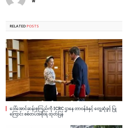
Website
RELATED
POSTS
ဒေါ်အောင်ဆန်းစုကြည်ကို ICRC ဌာနေ တာဝန်ခံနှင့် တွေ့ဆုံခွင့် ပြု
ကြောင်း စစ်တပ်အစိုးရ ထုတ်ပြန်