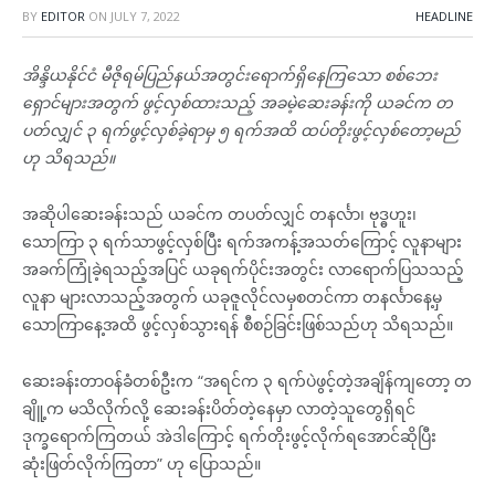
BY
EDITOR
ON
JULY 7, 2022
HEADLINE
အိန္ဒိယနိုင်ငံ မီဇိုရမ်ပြည်နယ်အတွင်းရောက်ရှိနေကြသော စစ်ဘေး
ရှောင်များအတွက် ဖွင့်လှစ်ထားသည့် အခမဲ့ဆေးခန်းကို ယခင်က တ
ပတ်လျှင် ၃ ရက်ဖွင့်လှစ်ခဲ့ရာမှ ၅ ရက်အထိ ထပ်တိုးဖွင့်လှစ်တော့မည်
ဟု သိရသည်။
အဆိုပါဆေးခန်းသည် ယခင်က တပတ်လျှင် တနင်္လာ၊ ဗုဒ္ဓဟူး၊
သောကြာ ၃ ရက်သာဖွင့်လှစ်ပြီး ရက်အကန့်အသတ်ကြောင့် လူနာများ
အခက်ကြုံခဲ့ရသည့်အပြင် ယခုရက်ပိုင်းအတွင်း လာရောက်ပြသသည့်
လူနာ များလာသည့်အတွက် ယခုဇူလိုင်လမှစတင်ကာ တနင်္လာနေ့မှ
သောကြာနေ့အထိ ဖွင့်လှစ်သွားရန် စီစဉ်ခြင်းဖြစ်သည်ဟု သိရသည်။
ဆေးခန်းတာဝန်ခံတစ်ဦးက “အရင်က ၃ ရက်ပဲဖွင့်တဲ့အချိန်ကျတော့ တ
ချိူ့က မသိလိုက်လို့ ဆေးခန်းပိတ်တဲ့နေမှာ လာတဲ့သူတွေရှိရင်
ဒုက္ခရောက်ကြတယ် အဲဒါကြောင့် ရက်တိုးဖွင့်လိုက်ရအောင်ဆိုပြီး
ဆုံးဖြတ်လိုက်ကြတာ” ဟု ပြောသည်။