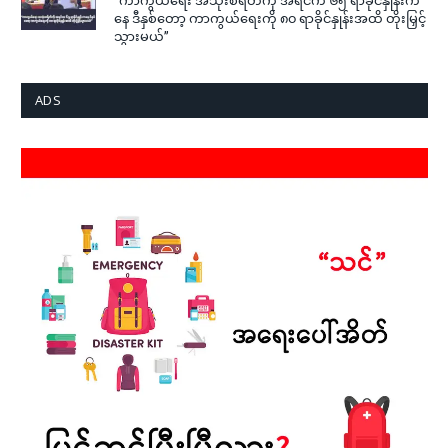
နေ ဒီနှစ်တော့ ကာကွယ်ရေးကို ၈၀ ရာခိုင်နှုန်းအထိ တိုးမြှင့်
သွားမယ်”
ADS