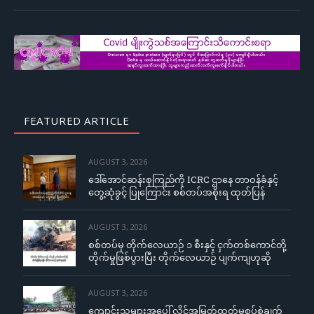
FEATURED ARTICLE
AUGUST 3, 2026
ဒေါ်အောင်ဆန်းစုကြည်ကို ICRC ဌာနေ တာဝန်ခံနှင့်
တွေ့ဆုံခွင့် ပြုကြောင်း စစ်တပ်အစိုးရ ထုတ်ပြန်
AUGUST 3, 2026
စစ်တပ်မှ တိုက်လေယာဉ် ၁ စီးနှင့် ငှက်တစ်ကောင်တို့
တိုက်မှုဖြစ်ပွားပြီး တိုက်လေယာဉ် ပျက်ကျဟုဆို
AUGUST 3, 2026
ကျောင်းသူများအပေါ် လိင်အမြတ်ထုတ်မှုစွပ်စွဲချက်