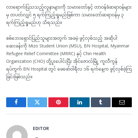
လာရောက်ပြသသည့်လူနာများကို သမားတော်နှင့် တာဝန်ခံဆရာဝန်များ
မှ တပတ်လျှင် ၅ ရက်ကြည့်ရှုမည်ဖြစ်ကာ သမားတော်ဆရာဝန်မှ ၃
ရက်ကြည့်ရှုမည်ဟု သိရသည်။
စစ်ဘေးရှောင်ပြည်သူများအတွက် အခမဲ့ ဖွင့်လှစ်သည့် အဆိုပါ
ဆေးခန်းကို Mizo Student Union (MSU), BN Hospital, Myanmar
Refugee Relief Committee (MRRC) နှင့် Chin Health
Organization (CHO) တို့ပူးပေါင်းပြီး အိုင်ဇောလ်မြို့ ကူလီကွန်
ရပ်ကွက် BN Hospital တွင် ဖေဖော်ဝါရီလ ၁၆ ရက်နေ့က ဖွင့်လှစ်ခဲ့ကြ
ခြင်းဖြစ်သည်။
Facebook
Twitter
Pinterest
LinkedIn
Tumblr
Email
EDITOR