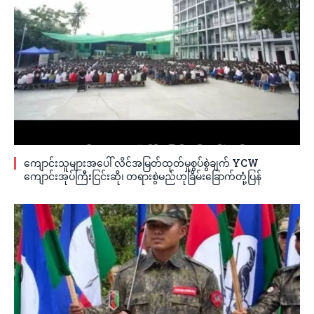
ကျောင်းသူများအပေါ် လိင်အမြတ်ထုတ်မှုစွပ်စွဲချက် YCW
ကျောင်းအုပ်ကြီးငြင်းဆို၊ တရားစွဲမည်ဟုခြိမ်းခြောက်တုံ့ပြန်