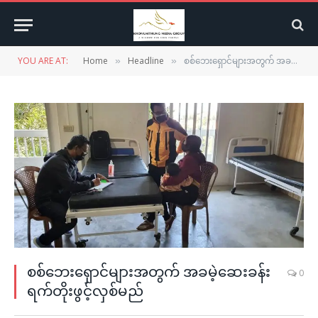
YOU ARE AT:
Home
Headline
စစ်ဘေးရှောင်များအတွက် အခမဲ့ဆေးခန်းရက်တိုးဖွင့်လှစ်မည်
»
»
စစ်ဘေးရှောင်များအတွက် အခမဲ့ဆေးခန်း
0
ရက်တိုးဖွင့်လှစ်မည်