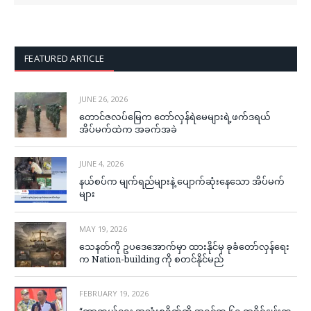
FEATURED ARTICLE
JUNE 26, 2026
တောင်ဇလပ်မြေက တော်လှန်ရဲမေများရဲ့ဖက်ဒရယ်
အိပ်မက်ထဲက အခက်အခဲ
JUNE 4, 2026
နယ်စပ်က မျက်ရည်များနဲ့ ပျောက်ဆုံးနေသော အိပ်မက်
များ
MAY 19, 2026
သေနတ်ကို ဥပဒေအောက်မှာ ထားနိုင်မှ ခုခံတော်လှန်ရေး
က Nation-building ကို စတင်နိုင်မည်
FEBRUARY 19, 2026
“ကာကွယ်ရေး အသုံးစရိတ်ကို အရင်က ၆၅ ရာခိုင်နှုန်းက