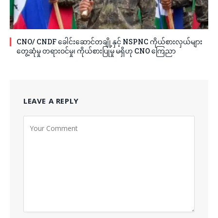
CNO/ CNDF ခေါင်းဆောင်တချို့နှင့် NSPNC ကိုယ်စားလှယ်များ
တွေ့ဆုံမှု တရားဝင်မှု၊ ကိုယ်စားပြုမှု မရှိဟု CNO ကြေညာ
LEAVE A REPLY