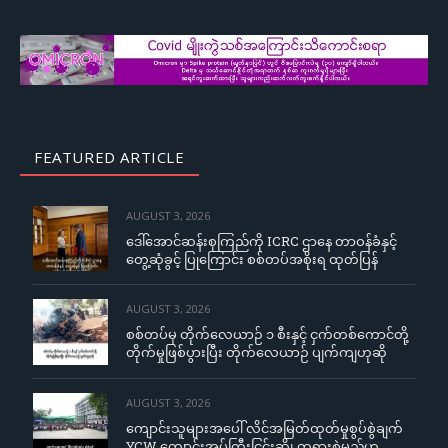
FEATURED ARTICLE
AUGUST 3, 2026
ဒေါ်အောင်ဆန်းစုကြည်ကို ICRC ဌာနေ တာဝန်ခံနှင့်
တွေ့ဆုံခွင့် ပြုကြောင်း စစ်တပ်အစိုးရ ထုတ်ပြန်
AUGUST 3, 2026
စစ်တပ်မှ တိုက်လေယာဉ် ၁ စီးနှင့် ငှက်တစ်ကောင်တို့
တိုက်မှုဖြစ်ပွားပြီး တိုက်လေယာဉ် ပျက်ကျဟုဆို
AUGUST 3, 2026
ကျောင်းသူများအပေါ် လိင်အမြတ်ထုတ်မှုစွပ်စွဲချက်
YCW ကျောင်းအုပ်ကြီးငြင်းဆို၊ တရားစွဲမည်ဟု