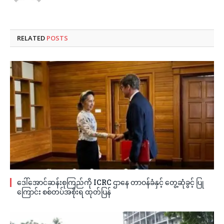
RELATED
POSTS
ဒေါ်အောင်ဆန်းစုကြည်ကို ICRC ဌာနေ တာဝန်ခံနှင့် တွေ့ဆုံခွင့် ပြု
ကြောင်း စစ်တပ်အစိုးရ ထုတ်ပြန်