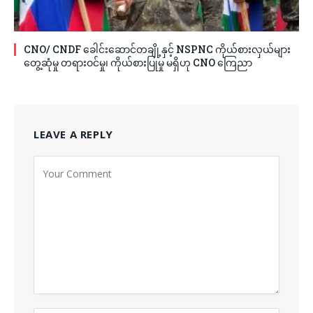
CNO/ CNDF ခေါင်းဆောင်တချို့နှင့် NSPNC ကိုယ်စားလှယ်များ
တွေ့ဆုံမှု တရားဝင်မှု၊ ကိုယ်စားပြုမှု မရှိဟု CNO ကြေညာ
LEAVE A REPLY