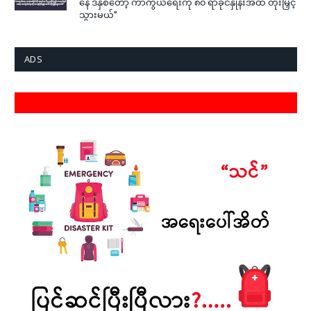
နေ ဒီနှစ်တော့ ကာကွယ်ရေးကို ၈၀ ရာခိုင်နှုန်းအထိ တိုးမြှင့်
သွားမယ်”
ADS