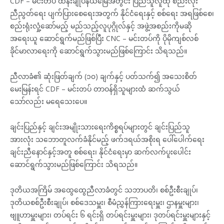
CDF – မင်းတပ် ထိန်းချုပ်နယ်မြေအတွင်း ပြည်သူလူထု စည်းလုံး
ညီညွတ်ရေး ပျက်ပြားစေရေးအတွက် နိုင်ငံရေးနှင့် စစ်ရေး အရဖြစ်စေ၊
စည်းရုံးလှုံ့ဆော်မည့် မည်သည့်လူပုဂ္ဂိုလ်နှင့် အဖွဲ့အစည်းကိုမဆို
အရေးယူ ဆောင်ရွက်မည်ဖြစ်ပြီး CNC – မင်းတပ်ကို ပိုမိုကျစ်လစ်
ခိုင်မာလာရေးကို ဆောင်ရွက်သွားမည်ဖြစ်ကြောင်း သိရသည်။
ညီလာခံ၏ ဆုံးဖြတ်ချက် (၁၀) ချက်နှင့် ပတ်သက်၍ အသေးစိတ်
မေးမြန်းရင် CDF – မင်းတပ် တာဝန်ရှိသူများထံ ဆက်သွယ်
သော်လည်း မရေသေးပေ။
ချင်းပြည်နှင့် ချင်းအမျိုးသားရေးကိစ္စရပ်များတွင် ချင်းပြည်သူ
အားလုံး သဘောတူလက်ခံနိုင်မည့် ဖက်ဒရယ်အစိုးရ ပေါ်ပေါက်ရေး
ချင်းညီနောင်နှင့်အတူ စစ်ရေး၊ နိုင်ငံရေးမှာ ဆက်လက်ပူးပေါင်း
ဆောင်ရွက်သွားမည်ဖြစ်ကြောင်း သိရသည်။
ဒုတိယအကြိမ် အထွေထွေညီလာခံတွင် သဘာပတိ၊ စစ်ဦးစီးချုပ်၊
ဒုတိယစစ်ဦးစီးချုပ်၊ စစ်ဒေသမှူး၊ စီမံညွှန်ကြားရေးမှူး၊ ဌာနမှူးများ၊
ဗျူဟာမှူးများ၊ တပ်ရင်း ၆ ရင်းရှိ တပ်ရင်းမှူးများ၊ ဒုတပ်ရင်းမှူးများနှင့်