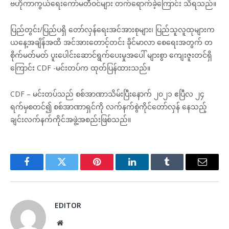
ဗဟိုကာကွယ်ရေးကော်မတီဝင်များ တက်ရောက်ခဲ့ကြောင်း သိရသည်။
ပြည်တွင်း/ပြည်ပရှိ တော်လှန်ရေးအင်အားစုများ၊ ပြည်သူလူထုများက
ယနေ့အချိန်အထိ အင်အားတောင့်တင်း ခိုင်မာလာ စေရေးအတွက် တ
စိုက်မတ်မတ် ပူးပေါင်းဆောင်ရွက်ပေးမှုအပေါ် များစွာ ကျေးဇူးတင်ရှိ
ကြောင်း CDF -မင်းတပ်က ထုတ်ပြန်ထားသည်။
CDF – မင်းတပ်သည် စစ်အာဏာသိမ်းပြီးနောက် ၂၀၂၁ ဧပြီလ ၂၄
ရက်မှစတင်၍ စစ်အာဏာရှင်ကို လက်နက်စွဲကိုင်တော်လှန် နေသည့်
ချင်းလက်နက်ကိုင်အဖွဲ့အစည်းဖြစ်သည်။
Facebook
Twitter
Pinterest
LinkedIn
Tumblr
Email
EDITOR
Website