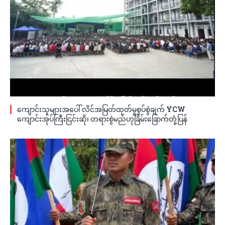
ကျောင်းသူများအပေါ် လိင်အမြတ်ထုတ်မှုစွပ်စွဲချက် YCW
ကျောင်းအုပ်ကြီးငြင်းဆို၊ တရားစွဲမည်ဟုခြိမ်းခြောက်တုံ့ပြန်