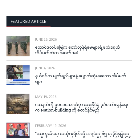
FEATURED ARTICLE
JUNE 26, 2026
တောင်ဇလပ်မြေက တော်လှန်ရဲမေများရဲ့ဖက်ဒရယ်
အိပ်မက်ထဲက အခက်အခဲ
JUNE 4, 2026
နယ်စပ်က မျက်ရည်များနဲ့ ပျောက်ဆုံးနေသော အိပ်မက်
များ
MAY 19, 2026
သေနတ်ကို ဥပဒေအောက်မှာ ထားနိုင်မှ ခုခံတော်လှန်ရေး
က Nation-building ကို စတင်နိုင်မည်
FEBRUARY 19, 2026
“ကာကွယ်ရေး အသုံးစရိတ်ကို အရင်က ၆၅ ရာခိုင်နှုန်းက