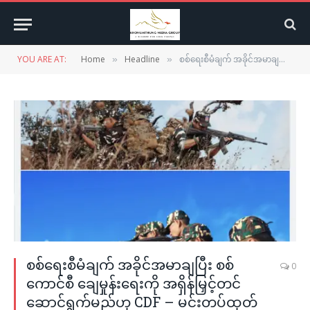
YOU ARE AT:
Home
Headline
စစ်ရေးစီမံချက် အခိုင်အမာချပြီး စစ်ကောင်စီ ချေမှုန်းရေးကို အရှိန်မြှင့်တင် ဆောင်ရွက်မည်ဟု CDF – မင်းတပ်ထုတ်ပြန်
»
»
စစ်ရေးစီမံချက် အခိုင်အမာချပြီး စစ်
0
ကောင်စီ ချေမှုန်းရေးကို အရှိန်မြှင့်တင်
ဆောင်ရွက်မည်ဟု CDF – မင်းတပ်ထုတ်