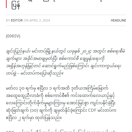
ပြန်
BY
EDITOR
ON
APRIL 2, 2024
HEADLINE
(006SV)
ချင်းပြည်နယ်၊ မင်းတပ်မြို့နယ်တွင် ယခုနှစ် ၂၀၂၄ အတွင်း စစ်ရေးစီမံ
ချက်များ အခိုင်အမာချမှတ်ပြီး စစ်ကောင်စီ ချေမှုန်းရေးကို
အရှိန်အဟုန်မြှင့်တင် ဆောင်ရွက်မည်ဖြစ်ကြောင်း ချင်းကာကွယ်ရေး
တပ်ဖွဲ့ – မင်းတပ်ကပြောဆိုသည်။
မတ်လ ၃၀ ရက်မှ ဧပြီလ ၁ ရက်အထိ ဒုတိယအကြိမ်မြောက်
အထွေထွေညီလာခံကို စစ်ကောင်စီ၏ ကင်းထောက်လေယာဉ်နှင့်
လေကြောင်းတိုက်ခိုက်မှုများကြားမှ အောင်မြင်စွာ ကျင်းပနိုင်ခဲ့ပြီး
ဆုံးဖြတ်ချက် (၁၀) ချက်ကို ချမှတ်နိုင်ခဲ့ကြောင်း CDF မင်းတပ်က
ဧပြီလ ၂ ရက်မှာ ထုတ်ပြန်သည်။