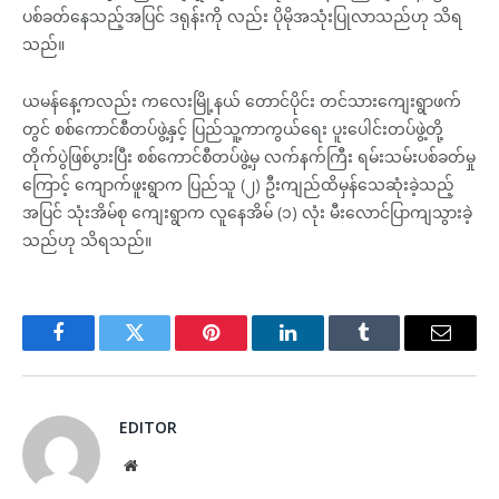
ပစ်ခတ်နေသည့်အပြင် ဒရုန်းကို လည်း ပိုမိုအသုံးပြုလာသည်ဟု သိရ
သည်။
ယမန်နေ့ကလည်း ကလေးမြို့နယ် တောင်ပိုင်း တင်သားကျေးရွာဖက်
တွင် စစ်ကောင်စီတပ်ဖွဲ့နှင့် ပြည်သူ့ကာကွယ်ရေး ပူးပေါင်းတပ်ဖွဲ့တို့
တိုက်ပွဲဖြစ်ပွားပြီး စစ်ကောင်စီတပ်ဖွဲ့မှ လက်နက်ကြီး ရမ်းသမ်းပစ်ခတ်မှု
ကြောင့် ကျောက်ဖူးရွာက ပြည်သူ (၂) ဦးကျည်ထိမှန်သေဆုံးခဲ့သည့်
အပြင် သုံးအိမ်စု ကျေးရွာက လူနေအိမ် (၁) လုံး မီးလောင်ပြာကျသွားခဲ့
သည်ဟု သိရသည်။
Facebook
Twitter
Pinterest
LinkedIn
Tumblr
Email
EDITOR
Website