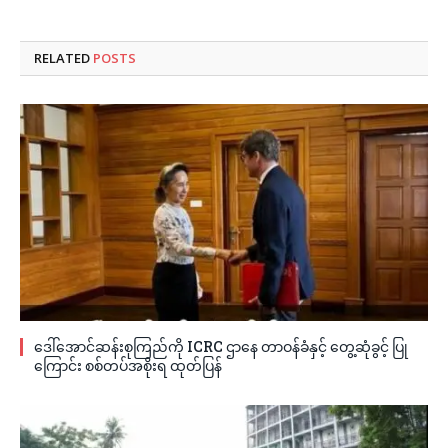
RELATED
POSTS
ဒေါ်အောင်ဆန်းစုကြည်ကို ICRC ဌာနေ တာဝန်ခံနှင့် တွေ့ဆုံခွင့် ပြု
ကြောင်း စစ်တပ်အစိုးရ ထုတ်ပြန်