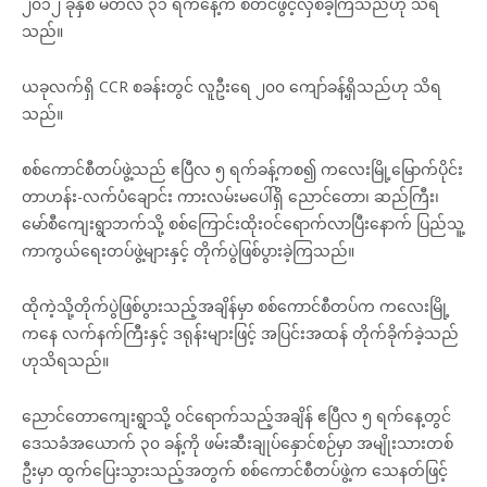
၂၀၁၂ ခုနှစ် မတ်လ ၃၁ ရက်နေ့က စတင်ဖွင့်လှစ်ခဲ့ကြသည်ဟု သိရ
သည်။
ယခုလက်ရှိ CCR စခန်းတွင် လူဦးရေ ၂၀၀ ကျော်ခန့်ရှိသည်ဟု သိရ
သည်။
စစ်ကောင်စီတပ်ဖွဲ့သည် ဧပြီလ ၅ ရက်ခန့်ကစ၍ ကလေးမြို့မြောက်ပိုင်း
တာဟန်း-လက်ပံချောင်း ကားလမ်းမပေါ်ရှိ ညောင်တော၊ ဆည်ကြီး၊
မော်စီကျေးရွာဘက်သို့ စစ်ကြောင်းထိုး၀င်ရောက်လာပြီးနောက် ပြည်သူ့
ကာကွယ်ရေးတပ်ဖွဲ့များနှင့် တိုက်ပွဲဖြစ်ပွားခဲ့ကြသည်။
ထိုကဲ့သို့တိုက်ပွဲဖြစ်ပွားသည့်အချိန်မှာ စစ်ကောင်စီတပ်က ကလေးမြို့
ကနေ လက်နက်ကြီးနှင့် ဒရုန်းများဖြင့် အပြင်းအထန် တိုက်ခိုက်ခဲ့သည်
ဟုသိရသည်။
ညောင်တောကျေးရွာသို့ ၀င်ရောက်သည့်အချိန် ဧပြီလ ၅ ရက်နေ့တွင်
ဒေသခံအယောက် ၃၀ ခန့်ကို ဖမ်းဆီးချုပ်နှောင်စဉ်မှာ အမျိုးသားတစ်
ဦးမှာ ထွက်ပြေးသွားသည့်အတွက် စစ်ကောင်စီတပ်ဖွဲ့က သေနတ်ဖြင့်