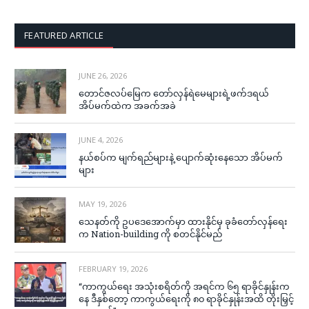
FEATURED ARTICLE
JUNE 26, 2026
တောင်ဇလပ်မြေက တော်လှန်ရဲမေများရဲ့ဖက်ဒရယ်
အိပ်မက်ထဲက အခက်အခဲ
JUNE 4, 2026
နယ်စပ်က မျက်ရည်များနဲ့ ပျောက်ဆုံးနေသော အိပ်မက်
များ
MAY 19, 2026
သေနတ်ကို ဥပဒေအောက်မှာ ထားနိုင်မှ ခုခံတော်လှန်ရေး
က Nation-building ကို စတင်နိုင်မည်
FEBRUARY 19, 2026
“ကာကွယ်ရေး အသုံးစရိတ်ကို အရင်က ၆၅ ရာခိုင်နှုန်းက
နေ ဒီနှစ်တော့ ကာကွယ်ရေးကို ၈၀ ရာခိုင်နှုန်းအထိ တိုးမြှင့်