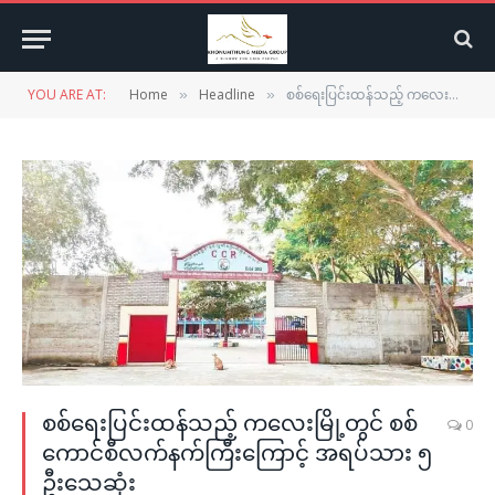
YOU ARE AT:
Home
Headline
စစ်ရေးပြင်းထန်သည့် ကလေးမြို့တွင် စစ်ကောင်စီလက်နက်ကြီးကြောင့် အရပ်သား ၅ ဦးသေဆုံး
»
»
စစ်ရေးပြင်းထန်သည့် ကလေးမြို့တွင် စစ်
0
ကောင်စီလက်နက်ကြီးကြောင့် အရပ်သား ၅
ဦးသေဆုံး