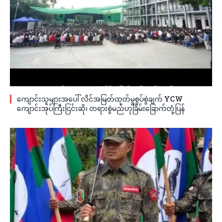
ကျောင်းသူများအပေါ် လိင်အမြတ်ထုတ်မှုစွပ်စွဲချက် YCW
ကျောင်းအုပ်ကြီးငြင်းဆို၊ တရားစွဲမည်ဟုခြိမ်းခြောက်တုံ့ပြန်