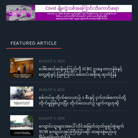
FEATURED ARTICLE
AUGUST 3, 2026
ဒေါ်အောင်ဆန်းစုကြည်ကို ICRC ဌာနေ တာဝန်ခံနှင့်
တွေ့ဆုံခွင့် ပြုကြောင်း စစ်တပ်အစိုးရ ထုတ်ပြန်
AUGUST 3, 2026
စစ်တပ်မှ တိုက်လေယာဉ် ၁ စီးနှင့် ငှက်တစ်ကောင်တို့
တိုက်မှုဖြစ်ပွားပြီး တိုက်လေယာဉ် ပျက်ကျဟုဆို
AUGUST 3, 2026
ကျောင်းသူများအပေါ် လိင်အမြတ်ထုတ်မှုစွပ်စွဲချက်
YCW ကျောင်းအုပ်ကြီးငြင်းဆို၊ တရားစွဲမည်ဟု
ခြိမ်းခြောက်တုံ့ပြန်