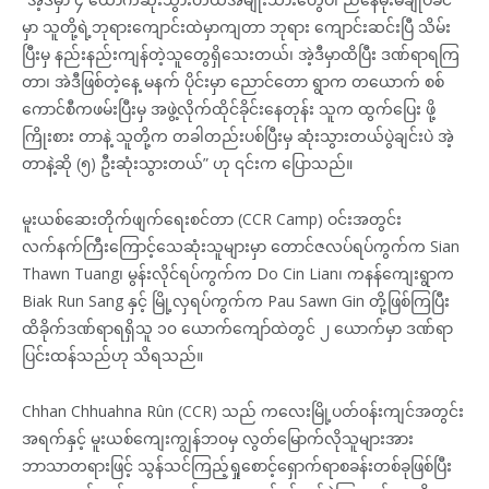
မှာ သူတို့ရဲ့ဘုရားကျောင်းထဲမှာကျတာ ဘုရား ကျောင်းဆင်းပြီ သိမ်း
ပြီးမှ နည်းနည်းကျန်တဲ့သူတွေရှိသေးတယ်၊ အဲ့ဒီမှာထိပြီး ဒဏ်ရာရကြ
တာ၊ အဲဒီဖြစ်တဲ့နေ့ မနက် ပိုင်းမှာ ညောင်တော ရွာက တယောက် စစ်
ကောင်စီကဖမ်းပြီးမှ အဖွဲ့လိုက်ထိုင်ခိုင်းနေတုန်း သူက ထွက်ပြေး ဖို့
ကြိုးစား တာနဲ့ သူတို့က တခါတည်းပစ်ပြီးမှ ဆုံးသွားတယ်ပွဲချင်းပဲ အဲ့
တာနဲ့ဆို (၅) ဦးဆုံးသွားတယ်” ဟု ၎င်းက ပြောသည်။
မူးယစ်ဆေးတိုက်ဖျက်ရေးစင်တာ (CCR Camp) ဝင်းအတွင်း
လက်နက်ကြီးကြောင့်သေဆုံးသူများမှာ တောင်ဇလပ်ရပ်ကွက်က Sian
Thawn Tuang၊ မွန်းလိုင်ရပ်ကွက်က Do Cin Lian၊ ကနန်ကျေးရွာက
Biak Run Sang နှင့် မြို့လှရပ်ကွက်က Pau Sawn Gin တို့ဖြစ်ကြပြီး
ထိခိုက်ဒဏ်ရာရရှိသူ ၁၀ ယောက်ကျော်ထဲတွင် ၂ ယောက်မှာ ဒဏ်ရာ
ပြင်းထန်သည်ဟု သိရသည်။
Chhan Chhuahna Rûn (CCR) သည် ကလေးမြို့ပတ်၀န်းကျင်အတွင်း
အရက်နှင့် မူးယစ်ကျေးကျွန်ဘ၀မှ လွတ်မြောက်လိုသူများအား
ဘာသာတရားဖြင့် သွန်သင်ကြည့်ရှုစောင့်ရှောက်ရာစခန်းတစ်ခုဖြစ်ပြီး