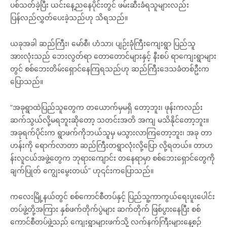
ပစ်သတ်ခဲ့ပြီး ယင်းနေ့ညနေပိုင်းတွင် ဖမ်းဆီးခံရသူများလည်း
ပြန်လည်လွှတ်ပေးခဲ့သည်ဟု သိရသည်။
ယခုအခါ ဆည်ကြီး၊ မော်စီ၊ ဟံသာ၊ ပျဉ်းခုံကြီးကျေးရွာ ပြည်သူ
အားလုံးသည် ဘေးလွတ်ရာ တောတောင်များနှင့် နီးစပ် ရာကျေးရွာများ
တွင် စစ်ဘေးတိမ်းရှောင်နေကြရသည်ဟု ဆည်ကြီးဒေသခံတစ်ဦးက
ပြောသည်။
“အခုရွာထဲပြည်သူတွေက တယောက်မှမရှိ တော့ဘူး၊ ဖုန်းကလည်း
ဆက်သွယ်လို့မရဘူးဆိုတော့ သတင်းအတိ အကျ မသိနိုင်တော့ဘူး။
အခုရက်ပိုင်းက ရွာဖက်ကိုဘယ်သူမှ မသွားလာကြတော့ဘူး၊ အခု တာ
ဟန်းကို ရောက်လာတာ ဆည်ကြီးတရွာလုံးလို့ပြော လို့ရတယ်။ တာဟ
န်းလူငယ်အဖွဲ့တွေက ဘုရားကျောင်း တနေရာမှာ စစ်ဘေးရှောင်တွေကို
ချက်ပြုတ် ကျွေးမွေးတယ်” ဟု၎င်းကပြောသည်။
ကလေးမြို့နယ်တွင် စစ်ကောင်စီတပ်နှင့် ပြည်သူ့ကာကွယ်ရေးပူးပေါင်း
တပ်ဖွဲ့တို့အကြား နှစ်ဖက်တိုက်ပွဲများ ဆက်တိုက် ဖြစ်ပွားနေပြီး စစ်
ကောင်စီတပ်ဖွဲ့သည် ကျေးရွာများဖက်သို့ လက်နက်ကြီးများနေ့စဉ်