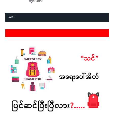
သွားမယ်”
ADS