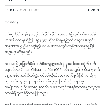
BY
EDITOR
ON
APRIL 8, 2024
HEADLINE
(002MG)
စစ်ရေးပြင်းထန်နေသည့် စစ်ကိုင်းတိုင်း ကလေးမြို့တွင် စစ်ကောင်စီ
တပ်၏ လက်နက်ကြီး ဒရုန်းနှင့် တိုက်ခိုက်မှုကြောင့် တရက်အတွင်း
အရပ်သား ၅ ဦးသေဆုံးပြီး ၁၀ ယောက်ကျော် ထိခိုက်ဒဏ်ရာရရှိခဲ့
သည်ဟု သိရသည်။
ကလေးမြို့မြောက်ပိုင်း မော်စီကျေးရွာအနီးရှိ မူးယစ်ဆေးတိုက်ဖျက်
ရေးစင်တာ Chhan Chhuahna Rûn (CCR) ဝင်း အတွင်း ဧပြီလ ၅ ရက်
နေ့က စစ်ကောင်စီတပ်ဖွဲ့မှ ပစ်ခတ်လိုက်သော လက်နက်ကြီးကျည် ၅
လုံးထက်မနည်းကျ ရောက်ပေါက်ကွဲ မှုကြောင့် ထိုနေရာတွင်
အမျိုးသား ၄ ဦး သေဆုံးခဲ့သည်ဟု ဒေသတွင်းအရပ်ဖက်အဖွဲ့အစည်းမှ
တာ၀န်ရှိသူတစ်ဦးကပြောသည်။
“အဲ့ဒီမှာ ၄ ယောက်ဆုံးသွားတယ်အမျိုးသားတွေပဲ၊ ညနေမိုးမချုပ်ခင်