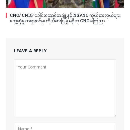
CNO/ CNDF ခေါင်းဆောင်တချို့နှင့် NSPNC ကိုယ်စားလှယ်များ
တွေ့ဆုံမှု တရားဝင်မှု၊ ကိုယ်စားပြုမှု မရှိဟု CNO ကြေညာ
LEAVE A REPLY