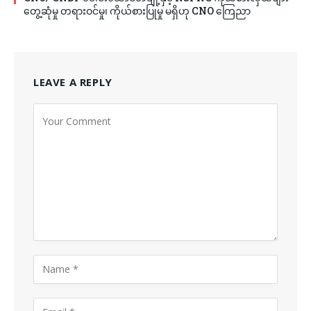
တွေ့ဆုံမှု တရားဝင်မှု၊ ကိုယ်စားပြုမှု မရှိဟု CNO ကြေညာ
LEAVE A REPLY