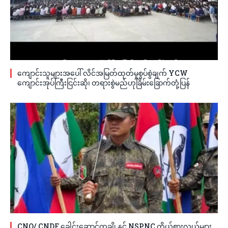
ကျောင်းသူများအပေါ် လိင်အမြတ်ထုတ်မှုစွပ်စွဲချက် YCW
ကျောင်းအုပ်ကြီးငြင်းဆို၊ တရားစွဲမည်ဟုခြိမ်းခြောက်တုံ့ပြန်
CNO/ CNDF ခေါင်းဆောင်တချို့နှင့် NSPNC ကိုယ်စားလှယ်များ