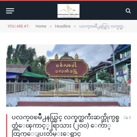
YOU ARE AT:
Home
Headline
ပလက္၀ၿမိဳ႕နယ္တြင္ လက္နက္ႀကီးဆက္တိုက္ပစ္ခတ္သံေၾကာင့္ ရြာသား (၂၀၀) ေက်ာ္ ထြက္ေျပးတိမ္းေရွာင္
»
»
ပလက္၀ၿမိဳ႕နယ္တြင္ လက္နက္ႀကီးဆက္တိုက္ပစ္ခ
0
တ္သံေၾကာင့္ ရြာသား (၂၀၀) ေက်ာ္
ထြက္ေျပးတိမ္းေရွာင္