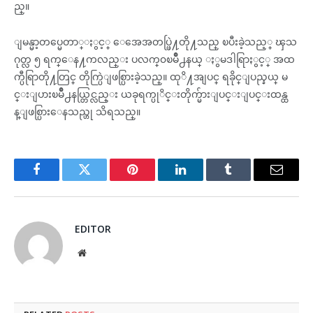
ည္။
ျမန္မာ့တပ္မေတာ္ႏွင့္ ေအေအတပ္ဖြဲ႔တို႔သည္ ၿပီးခဲ့သည့္ ၾသ
ဂုတ္လ ၅ ရက္ေန႔ကလည္း ပလက္၀ၿမိဳ႕နယ္ ႏွမဒါရြာႏွင့္ အထ
က္ပီရြာတို႔တြင္ တိုက္ပြဲျဖစ္ပြားခဲ့သည္။ ထုိ႔အျပင္ ရခိုင္ျပည္နယ္ မ
င္းျပားၿမိဳ႕နယ္တြင္လည္း ယခုရက္ပုိင္းတိုက္မ်ားျပင္းျပင္းထန္ထ
န္ျဖစ္ပြားေနသည္ဟု သိရသည္။
Facebook
Twitter
Pinterest
LinkedIn
Tumblr
Email
EDITOR
Website