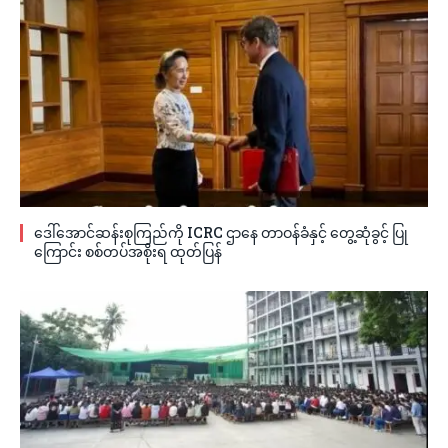
ဒေါ်အောင်ဆန်းစုကြည်ကို ICRC ဌာနေ တာဝန်ခံနှင့် တွေ့ဆုံခွင့် ပြု
ကြောင်း စစ်တပ်အစိုးရ ထုတ်ပြန်