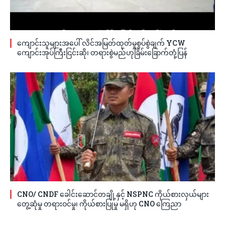
ကျောင်းသူများအပေါ် လိင်အမြတ်ထုတ်မှုစွပ်စွဲချက် YCW
ကျောင်းအုပ်ကြီးငြင်းဆို၊ တရားစွဲမည်ဟုခြိမ်းခြောက်တုံ့ပြန်
CNO/ CNDF ခေါင်းဆောင်တချို့နှင့် NSPNC ကိုယ်စားလှယ်များ
တွေ့ဆုံမှု တရားဝင်မှု၊ ကိုယ်စားပြုမှု မရှိဟု CNO ကြေညာ