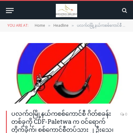
YOU ARE AT:
Home
Headline
ပလက်ဝမြို့နယ်ကစစ်ကောင်စီ ဂိတ်စခန်းတစ်ခုကို CDF-Paletwa က ဝင်ရောက်တိုက်ခိုက်၊ စစ်ကောင်စီတပ်သား ၂ ဦးသေ၊ ၅ ဦးထက်မနည်း ထိခိုက်
»
»
ပလက်ဝမြို့နယ်ကစစ်ကောင်စီ ဂိတ်စခန်း
0
တစ်ခုကို CDF-Paletwa က ဝင်ရောက်
တိုက်ခိုက်၊ စစ်ကောင်စီတပ်သား ၂ ဦးသေ၊