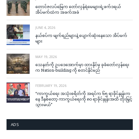
တောင်ဇလပ်မြေက တော်လှန်ရဲမေများရဲ့ဖက်ဒရယ်
အိပ်မက်ထဲက အခက်အခဲ
JUNE 4, 2026
နယ်စပ်က မျက်ရည်များနဲ့ ပျောက်ဆုံးနေသော အိပ်မက်
များ
MAY 19, 2026
သေနတ်ကို ဥပဒေအောက်မှာ ထားနိုင်မှ ခုခံတော်လှန်ရေး
က Nation-building ကို စတင်နိုင်မည်
FEBRUARY 19, 2026
“ကာကွယ်ရေး အသုံးစရိတ်ကို အရင်က ၆၅ ရာခိုင်နှုန်းက
နေ ဒီနှစ်တော့ ကာကွယ်ရေးကို ၈၀ ရာခိုင်နှုန်းအထိ တိုးမြှင့်
သွားမယ်”
ADS