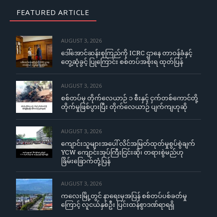
FEATURED ARTICLE
AUGUST 3, 2026
ဒေါ်အောင်ဆန်းစုကြည်ကို ICRC ဌာနေ တာဝန်ခံနှင့်
တွေ့ဆုံခွင့် ပြုကြောင်း စစ်တပ်အစိုးရ ထုတ်ပြန်
AUGUST 3, 2026
စစ်တပ်မှ တိုက်လေယာဉ် ၁ စီးနှင့် ငှက်တစ်ကောင်တို့
တိုက်မှုဖြစ်ပွားပြီး တိုက်လေယာဉ် ပျက်ကျဟုဆို
AUGUST 3, 2026
ကျောင်းသူများအပေါ် လိင်အမြတ်ထုတ်မှုစွပ်စွဲချက်
YCW ကျောင်းအုပ်ကြီးငြင်းဆို၊ တရားစွဲမည်ဟု
ခြိမ်းခြောက်တုံ့ပြန်
AUGUST 3, 2026
ကလေးမြို့တွင် နာရေးမှအပြန် စစ်တပ်ပစ်ခတ်မှု
ကြောင့် လူငယ်နှစ်ဦး ပြင်းထန်စွာဒဏ်ရာရရှိ