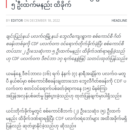
၅ ဦးထက်မနည်း ထိခိုက်
BY
EDITOR
ON
DECEMBER 18, 2022
HEADLINE
ချင်းပြည်နယ် ပလက်ဝမြို့နယ် ဘွေလီကျေးရွာက စစ်ကောင်စီ ဂိတ်
စခန်းတစ်ခုကို CDF ပလက်ဝက ဝင်ရောက်တိုက်ခိုက်ခဲ့ပြီး စစ်ကောင်စီ
တပ်သား ၂ ဦးသေဆုံးကာ ၅ ဦးထက်မနည်း ထိခိုက်ဒဏ်ရာရရှိခဲ့သည်
ဟု CDF ပလက်ဝက ဒီဇင်ဘာ ၁၇ ရက်နေ့စွဲဖြင့် သတင်းထုတ်ပြန်သည်။
ယမန်နေ့ ဒီဇင်ဘာလ (၁၆) ရက် နံနက် (၇) နာရီအချိန်က ပလက်ဝ-မတူ
ပီ နယ်စပ်မှာ စစ်ကောင်စီစခန်းချထားသော ဘွေလီဂိတ်စခန်းကို CDF ပ
လက်ဝက စတင်ဝင်ရောက်ပစ်ခတ်ခဲ့ရာကနေ (၁၅) မိနစ်ကြာ
အပြန်အလှန်ပစ်ခတ်မှု ဖြစ်ပွားခဲ့သည်ဟု ထုတ်ပြန်ချက်မှာပါရှိသည်။
ယင်းတိုက်ခိုက်မှုတွင် စစ်ကောင်စီဘက် (၂) ဦးသေဆုံး၊ (၅) ဦးထက်
မနည်း ထိခိုက်ဒဏ်ရာရရှိပြီး CDF ပလက်ဝရဲဘော်များ အထိအခိုက်မရှိ
ပြန်လည် ဆုတ်ခွာနိုင်ခဲ့သည်ဟု ဆိုသည်။