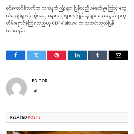
စစ်ကောင်စီဘက်က လက်နက်ကြီးများ ပြန်လည်ပစ်ခတ်မှုကြောင့် ဘွေ
လီကျေးရွာနှင့် တွီဆော့ကုန်းကျေးရွာနေ ပြည်သူများ ဘေးလွတ်ရာကို
တိမ်းရှောင်ခဲ့ကြရသည်ဟု CDF-Paletwa က သတင်းထုတ်ပြန်
ထားသည်။
Facebook
Twitter
Pinterest
LinkedIn
Tumblr
Email
EDITOR
Website
RELATED
POSTS