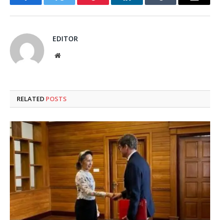
Facebook
Twitter
Pinterest
LinkedIn
Tumblr
Email
EDITOR
Website
RELATED
POSTS