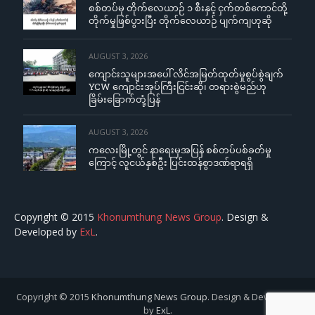
စစ်တပ်မှ တိုက်လေယာဉ် ၁ စီးနှင့် ငှက်တစ်ကောင်တို့
တိုက်မှုဖြစ်ပွားပြီး တိုက်လေယာဉ် ပျက်ကျဟုဆို
AUGUST 3, 2026
ကျောင်းသူများအပေါ် လိင်အမြတ်ထုတ်မှုစွပ်စွဲချက်
YCW ကျောင်းအုပ်ကြီးငြင်းဆို၊ တရားစွဲမည်ဟု
ခြိမ်းခြောက်တုံ့ပြန်
AUGUST 3, 2026
ကလေးမြို့တွင် နာရေးမှအပြန် စစ်တပ်ပစ်ခတ်မှု
ကြောင့် လူငယ်နှစ်ဦး ပြင်းထန်စွာဒဏ်ရာရရှိ
Copyright © 2015
Khonumthung News Group
. Design &
Developed by
ExL
.
Copyright © 2015
Khonumthung News Group
. Design & Developed
by
ExL
.