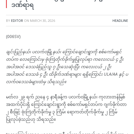
ဒဏ်ရာရ
BY
EDITOR
ON
MARCH 30, 2026
HEADLINE
(006SV)
ချင်းပြည်နယ်၊ ပလက်ဝမြို့နယ်၊ ကြောင်ချောင်းရွာကို စစ်ကော်မရှင်
တပ်က လေကြောင်းမှ ဗုံးကြဲတိုက်ခိုက်မှုပြုလုပ်ရာ ကလေးငယ် ၄ ဦး
အပါအဝင် ဒေသခံပြည်သူ ၇ ဦးသေဆုံးပြီး ကလေးငယ် ၂ ဦး
အပါအဝင် ဒေသခံ ၄ ဦး ထိခိုက်ဒဏ်ရာများ ရရှိကြောင်း ULA/AA နှင့် ပ
လက်ဝဒေသခံများထံမှ သိရသည်။
မတ်လ ၂၉ ရက် ညနေ ၄ နာရီခန့်က ပလက်ဝမြို့နယ်၊ ကုလားတန်မြစ်
အထက်ပိုင်းရှိ ကြောင်ချောင်းရွာကို စစ်ကော်မရှင်တပ်က ဂျက်ဖိုက်တာ
၂ စီးဖြင့် ဗုံးကြဲတိုက်ခိုက်မှု ၃ ကြိမ်၊ ရောကတ်တိုက်ခိုက်မှု ၂ ကြိမ်
ပြုလုပ်ခဲ့သည်ဟု သိရသည်။