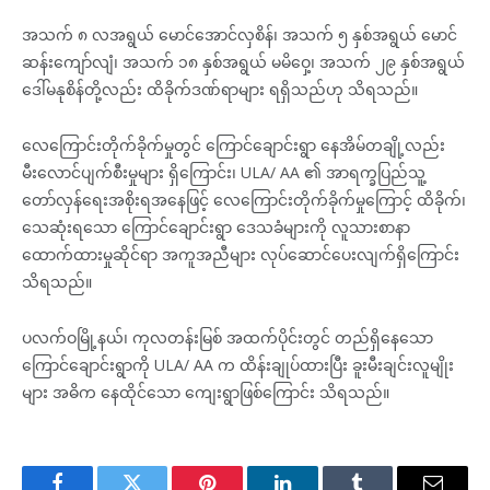
အသက် ၈ လအရွယ် မောင်အောင်လှစိန်၊ အသက် ၅ နှစ်အရွယ် မောင်
ဆန်းကျော်လျံ၊ အသက် ၁၈ နှစ်အရွယ် မမိဝှေ့၊ အသက် ၂၉ နှစ်အရွယ်
ဒေါ်မနုစိန်တို့လည်း ထိခိုက်ဒဏ်ရာများ ရရှိသည်ဟု သိရသည်။
လေကြောင်းတိုက်ခိုက်မှုတွင် ကြောင်ချောင်းရွာ နေအိမ်တချို့လည်း
မီးလောင်ပျက်စီးမှုများ ရှိကြောင်း၊ ULA/ AA ၏ အာရက္ခပြည်သူ့
တော်လှန်ရေးအစိုးရအနေဖြင့် လေကြောင်းတိုက်ခိုက်မှုကြောင့် ထိခိုက်၊
သေဆုံးရသော ကြောင်ချောင်းရွာ ဒေသခံများကို လူသားစာနာ
ထောက်ထားမှုဆိုင်ရာ အကူအညီများ လုပ်ဆောင်ပေးလျက်ရှိကြောင်း
သိရသည်။
ပလက်ဝမြို့နယ်၊ ကုလတန်းမြစ် အထက်ပိုင်းတွင် တည်ရှိနေသော
ကြောင်ချောင်းရွာကို ULA/ AA က ထိန်းချုပ်ထားပြီး ခူးမီးချင်းလူမျိုး
များ အဓိက နေထိုင်သော ကျေးရွာဖြစ်ကြောင်း သိရသည်။