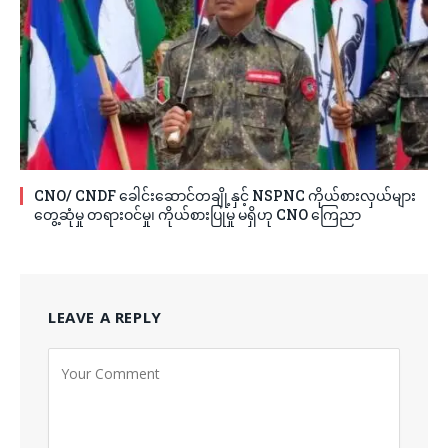
CNO/ CNDF ခေါင်းဆောင်တချို့နှင့် NSPNC ကိုယ်စားလှယ်များ
တွေ့ဆုံမှု တရားဝင်မှု၊ ကိုယ်စားပြုမှု မရှိဟု CNO ကြေညာ
LEAVE A REPLY