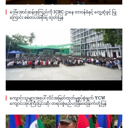
ဒေါ်အောင်ဆန်းစုကြည်ကို ICRC ဌာနေ တာဝန်ခံနှင့် တွေ့ဆုံခွင့် ပြု
ကြောင်း စစ်တပ်အစိုးရ ထုတ်ပြန်
ကျောင်းသူများအပေါ် လိင်အမြတ်ထုတ်မှုစွပ်စွဲချက် YCW
ကျောင်းအုပ်ကြီးငြင်းဆို၊ တရားစွဲမည်ဟုခြိမ်းခြောက်တုံ့ပြန်