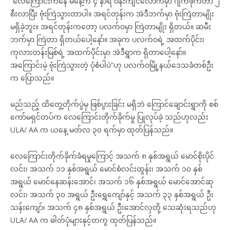
“လေကြောင်းကနေ မနေ့က ၄ နာရီ ဝန်းကျင်လောက်မှာ ဂျက်ဖိုက်တာ ၂
စီးလာပြီး ဗုံးကြဲသွားတာပါ။ အရင်တုန်းက အဲဒီဘက်မှာ ဗုံးကြဲတာမျိုး
မရှိခဲ့ဘူး။ အရင်တုန်းကတော့ ပလက်ဝမှာ ကြဲတာမျိုး ရှိတယ်။ ဆမီး
ဘက်မှာ ကြဲတာ ရှိတယ်ပေါ့နော်။ အခုက ပလက်ဝရဲ့ အထက်ပိုင်း၊
ကုလားတန်းမြစ်ရဲ့ အထက်ပိုင်းမှာ အဲဒီရွာက ရှိတာပေါ့နော်။
အကြောင်းမဲ့ ဗုံးကြဲသွားတဲ့ ပုံစံပါပဲ”ဟု ပလက်ဝမြို့နယ်ဒေသခံတစ်ဦး
က ပြောသည်။
မည်သည့် ထိတွေ့တိုက်ပွဲမှ ဖြစ်ပွားခြင်း မရှိဘဲ ကြောင်ချောင်းရွာကို စစ်
ကော်မရှင်တပ်က လေကြောင်းတိုက်ခိုက်မှု ပြုလုပ်ခဲ့ သည်ဟုလည်း
ULA/ AA က ယနေ့ မတ်လ ၃၀ ရက်မှာ ထုတ်ပြန်သည်။
လေကြောင်းတိုက်ခိုက်ခံရမှုကြောင့် အသက် ၈ နှစ်အရွယ် မောင်စိုးပိုင်
လင်း၊ အသက် ၁၁ နှစ်အရွယ် မောင်စံလင်းထွန်း၊ အသက် ၁၀ နှစ်
အရွယ် မောင်နေဆန်းအောင်၊ အသက် ၁၆ နှစ်အရွယ် မောင်အောင်ဆု
လင်း၊ အသက် ၃၀ အရွယ် ဦးရွှေကျော်နှင့် အသက် ၃၃ နှစ်အရွယ် ဦး
သန်းကျော်၊ အသက် ၄၈ နှစ်အရွယ် ဦးအောင်လှတို့ သေဆုံးရသည်ဟု
ULA/ AA က ဓါတ်ပုံများနှင့်တကွ ထုတ်ပြန်သည်။