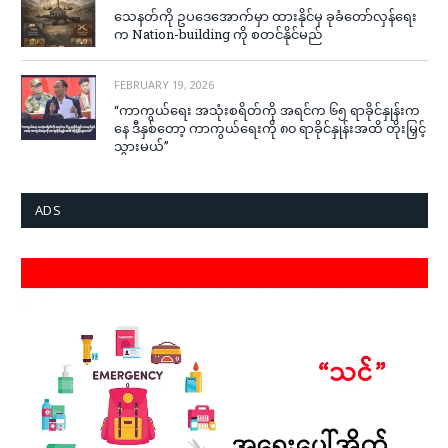
သေနတ်ကို ဥပဒေအောက်မှာ ထားနိုင်မှ ခုခံတော်လှန်ရေး
က Nation-building ကို စတင်နိုင်မည်
FEBRUARY 19, 2026
“ကာကွယ်ရေး အသုံးစရိတ်ကို အရင်က ၆၅ ရာခိုင်နှုန်းက
နေ ဒီနှစ်တော့ ကာကွယ်ရေးကို ၈၀ ရာခိုင်နှုန်းအထိ တိုးမြှင့်
သွားမယ်”
ADS