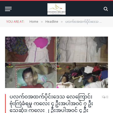
YOU ARE AT:
Home
Headline
ပလက်ဝအထက်ပိုင်းဒေသ လေကြောင်းဗုံးကြဲခံရမှု ကလေး ၄ ဦးအပါအဝင် ၇ ဦးသေဆုံး၊ ကလေး ၂ ဦးအပါအဝင် ၄ ဦး ဒဏ်ရာရ
»
»
ပလက်ဝအထက်ပိုင်းဒေသ လေကြောင်း
0
ဗုံးကြဲခံရမှု ကလေး ၄ ဦးအပါအဝင် ၇ ဦး
သေဆုံး၊ ကလေး ၂ ဦးအပါအဝင် ၄ ဦး