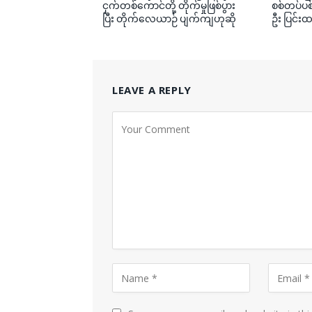
ငှက်တစ်ကောင်တို့ တိုက်မှုဖြစ်ပွား
စစ်တပ်ပစ်
ပြီး တိုက်လေယာဉ် ပျက်ကျဟုဆို
ဦး ပြင်းထ
LEAVE A REPLY