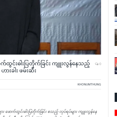
ာက်ထွင်းဓါးပြတိုက်ခြင်း ကျူးလွန်နေသည့်
0
 ဟားခါး ဖမ်းဆီး
KHONUMTHUNG
များ ဖောက်ထွင်းဓါးပြတိုက်ခြင်း စသည့် လုပ်ရပ်များ ကျူးလွန်နေ