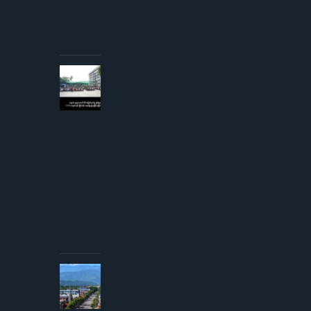
တိုက်မှုဖြစ်ပွား
ပြီး
တိုက်လေယာဉ်
ပျက်ကျဟုဆို
AUGUST 3,
2026
ကျောင်းသူ
များအပေါ်
လိင်အမြတ်
ထုတ်မှု
စွပ်စွဲချက်
YCW
ကျောင်းအုပ်
ကြီးငြင်းဆို၊
တရားစွဲမည်
ဟု
ခြိမ်းခြောက်
တုံ့ပြန်
AUGUST
3, 2026
ကလေး