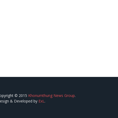
opyright © 2015
Khonumthung News Group
.
esign & Developed by
ExL
.