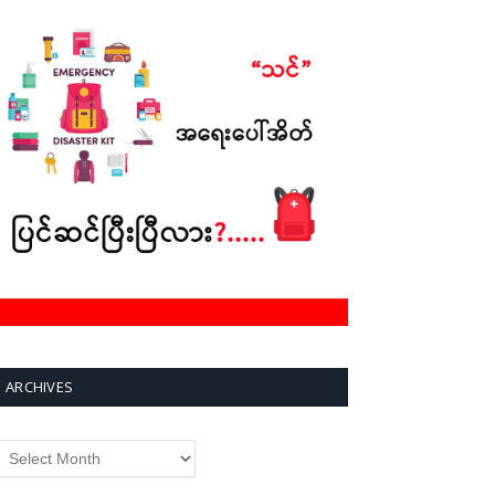
ARCHIVES
rchives