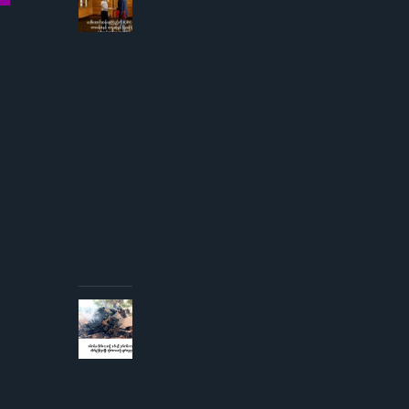
ဒေါ်
အောင်
ဆန်းစု
ကြည်
ကို
ICRC
ဌာနေ
တာဝန်ခံ
နှင့်
တွေ့ဆုံ
ခွင့် ပြု
ကြောင်း
စစ်တပ်
အစိုးရ
ထုတ်
ပြန်
AUGUST 3,
2026
စစ်တပ်မှ
တိုက်လေယာဉ်
၁ စီးနှင့် ငှက်
တစ်ကောင်တို့