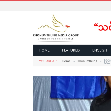
HOME
FEATURED
ENGLISH
YOU ARE AT:
Home
Khonumthung
ပြည်သ
»
»