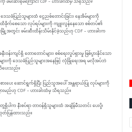
ို ဖမ်းဆီးရမိကြောင်း CDF – ဟားခါးထံမှ သိရသည်။
င်း ဒေသခံပြည်သူများထံ ငွေညစ်တောင်းခြင်း၊ နေအိမ်များကို
ရေး ထိခိုက်စေသော လုပ်ရပ်များကို ကျူးလွန်နေသော စစ်တပ်၏
ြို့အတွင်း ဖမ်းဆီးထိန်းသိမ်းနိုင်ခဲ့သည်ဟု CDF – ဟားခါးက
ဝန်းကျင်ရှိ တောတောင်များ၊ စစ်ရေးလှုပ်ရှားမှု ဖြစ်ပွားနိုင်သော
များကို ဒေသခံပြည်သူများအနေဖြင့် လုံခြုံရေးအရ မလိုအပ်ဘဲ
သိပေးသည်။
းပေး ဆောင်ရွက်ရှိပြီး ပြည်သူအပေါ် အန္တရာယ်ပြု လုပ်များကို
းမည်ဟု CDF – ဟားခါးထံမှ သိရသည်။
ေ့ရှိပါက နီးစပ်ရာ တာဝန်ရှိသူများထံ အချိန်မီသတင်း ပေးပို့၊
 ထုတ်ပြန်ထားသည်။
A