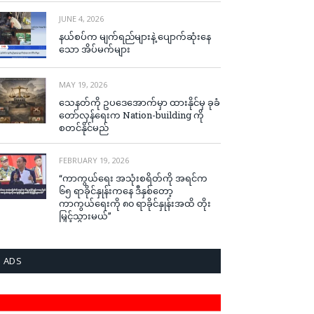
JUNE 4, 2026
နယ်စပ်က မျက်ရည်များနဲ့ ပျောက်ဆုံးနေ
သော အိပ်မက်များ
MAY 19, 2026
သေနတ်ကို ဥပဒေအောက်မှာ ထားနိုင်မှ ခုခံ
တော်လှန်ရေးက Nation-building ကို
စတင်နိုင်မည်
FEBRUARY 19, 2026
“ကာကွယ်ရေး အသုံးစရိတ်ကို အရင်က
၆၅ ရာခိုင်နှုန်းကနေ ဒီနှစ်တော့
ကာကွယ်ရေးကို ၈၀ ရာခိုင်နှုန်းအထိ တိုး
မြှင့်သွားမယ်”
ADS