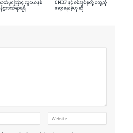
ခတ်မှုကြောင့် လူငယ်နှစ်
CNDF နှင့် စစ်အုပ်စုတို့ တွေ့ဆုံ
န်စွာဒဏ်ရာရရှိ
ဆွေးနွေးခဲ့ဟု ဆို