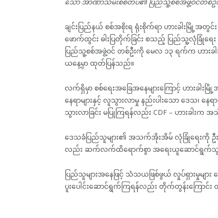
သော အာဏာသိမ်းစစ်တပ်၏ ပြည်သူ့စစ်အဖွဲ့ဝင်တစ်ဦးက
ချင်းပြည်နယ် စစ်အစိုးရ ရုံးစိုက်ရာ ဟားခါးမြို့အတွ
ဖောက်ထွင်း ဓါးပြတိုက်ခြင်း စသည့် ပြည်သူ့လုံခြုံ
ပြည်သူ့စစ်အဖွဲ့ဝင် တစ်ဦးကို မေလ ၁၃ ရက်က ဟားခါးမ
ယနေ့မှာ ထုတ်ပြန်သည်။
လက်ရှိမှာ စစ်ရေးအခြေအနေများကြောင့် ဟားခါးမြို့အနီး
နေရာများနှင့် လူသွားလာမှု နည်းပါးသော ဒေသ၊ နေရာ
သွားလာခြင်း မပြုကြရန်လည်း CDF – ဟားခါးက အ
ဒေသခံပြည်သူများ၏ အသက်အိုးအိမ် လုံခြုံရေးကို ဦးစာ
လည်း ဆက်လက်ထိရောက်စွာ အရေးယူဆောင်ရွက်သွာ
ပြည်သူများအနေဖြင့် သံသယဖြစ်ဖွယ် လှုပ်ရှားမှုများ တွ
ပူးပေါင်းဆောင်ရွက်ကြရန်လည်း တိုက်တွန်းကြောင်း