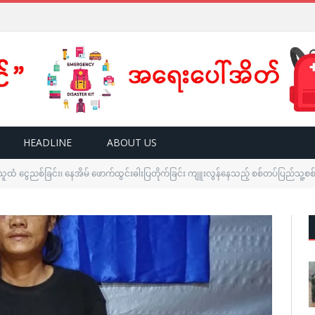
HEADLINE
ABOUT US
ူထံ ငွေညစ်ခြင်း၊ နေအိမ် ဖောက်ထွင်းဓါးပြတိုက်ခြင်း ကျူးလွန်နေသည့် စစ်တပ်ပြည်သူ့စစ်