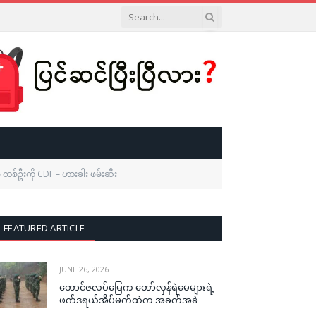
 တစ်ဦးကို CDF – ဟားခါး ဖမ်းဆီး
FEATURED ARTICLE
JUNE 26, 2026
တောင်ဇလပ်မြေက တော်လှန်ရဲမေများရဲ့
ဖက်ဒရယ်အိပ်မက်ထဲက အခက်အခဲ