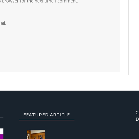
s browser for the next time I comment.
il.
C
FEATURED ARTICLE
D
AUGUST
3, 2026