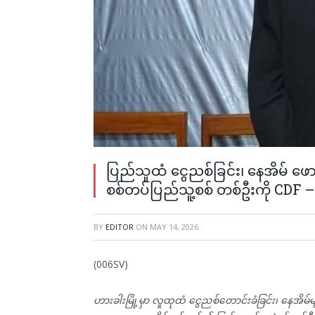
ပြည်သူထံ ငွေညစ်ခြင်း၊ နေအိမ် ဖေ
စစ်တပ်ပြည်သူ့စစ် တစ်ဦးကို CDF –
BY
EDITOR
ON
MAY 14, 2026
(006SV)
ဟားခါးမြို့မှာ လူထုထံ ငွေညစ်တောင်းခံခြင်း၊ နေအိမ်