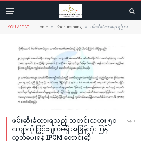
YOU ARE AT:
Home
Khonumthung
ဖမ်းဆီးခံထားရသည့် သတင်းသမား ၅၀ ကျော်ကို ခြွင်းချက်မရှိ အမြန်ဆုံး ပြန်လွှတ်ပေးရန် IPCM တောင်းဆို
»
»
ဖမ်းဆီးခံထားရသည့် သတင်းသမား ၅၀
0
ကျော်ကို ခြွင်းချက်မရှိ အမြန်ဆုံး ပြန်
လွှတ်ပေးရန် IPCM တောင်းဆို