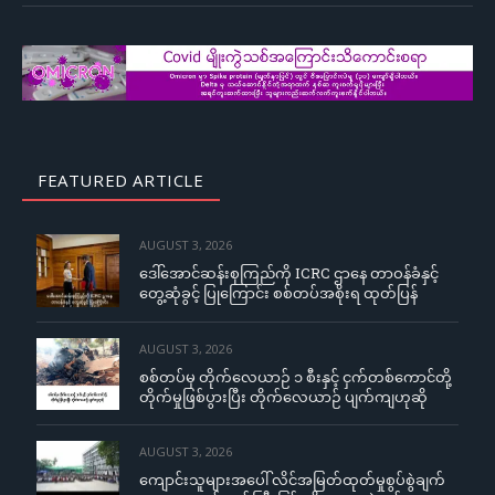
FEATURED ARTICLE
AUGUST 3, 2026
ဒေါ်အောင်ဆန်းစုကြည်ကို ICRC ဌာနေ တာဝန်ခံနှင့်
တွေ့ဆုံခွင့် ပြုကြောင်း စစ်တပ်အစိုးရ ထုတ်ပြန်
AUGUST 3, 2026
စစ်တပ်မှ တိုက်လေယာဉ် ၁ စီးနှင့် ငှက်တစ်ကောင်တို့
တိုက်မှုဖြစ်ပွားပြီး တိုက်လေယာဉ် ပျက်ကျဟုဆို
AUGUST 3, 2026
ကျောင်းသူများအပေါ် လိင်အမြတ်ထုတ်မှုစွပ်စွဲချက်