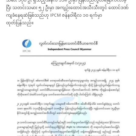
ပြီး သတင်းသမား ၅၂ ဦးမှာ အကျဉ်းထောင်အသီးသီးတွင် ထောင်ဒဏ်
ကျခံနေရဆဲဖြစ်သည်ဟု IPCM ဇန်နဝါရီလ ၁၀ ရက်မှာ
ထုတ်ပြန်သည်။