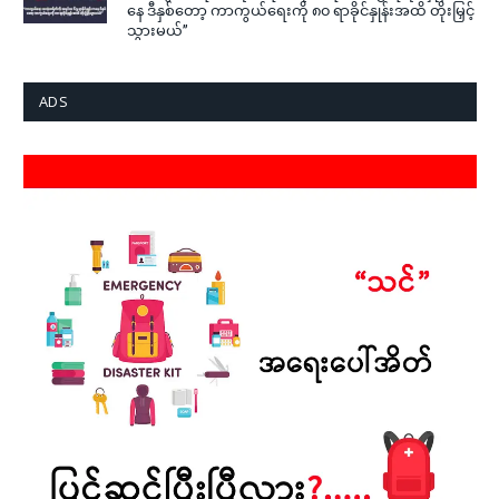
နေ ဒီနှစ်တော့ ကာကွယ်ရေးကို ၈၀ ရာခိုင်နှုန်းအထိ တိုးမြှင့်
သွားမယ်”
ADS