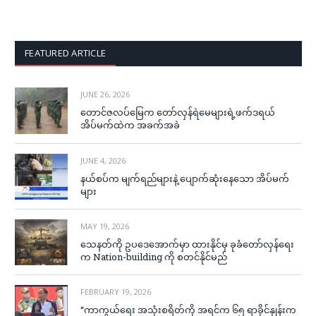
FEATURED ARTICLE
JUNE 26, 2026
တောင်ဇလပ်မြေက တော်လှန်ရဲမေများရဲ့ဖက်ဒရယ်
အိပ်မက်ထဲက အခက်အခဲ
JUNE 4, 2026
နယ်စပ်က မျက်ရည်များနဲ့ ပျောက်ဆုံးနေသော အိပ်မက်
များ
MAY 19, 2026
သေနတ်ကို ဥပဒေအောက်မှာ ထားနိုင်မှ ခုခံတော်လှန်ရေး
က Nation-building ကို စတင်နိုင်မည်
FEBRUARY 19, 2026
“ကာကွယ်ရေး အသုံးစရိတ်ကို အရင်က ၆၅ ရာခိုင်နှုန်းက