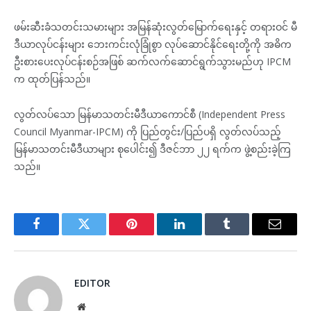
ဖမ်းဆီးခံသတင်းသမားများ အမြန်ဆုံးလွတ်မြောက်ရေးနှင့် တရားဝင် မီ
ဒီယာလုပ်ငန်းများ ဘေးကင်းလုံခြုံစွာ လုပ်ဆောင်နိုင်ရေးတို့ကို အဓိက
ဦးစားပေးလုပ်ငန်းစဉ်အဖြစ် ဆက်လက်ဆောင်ရွက်သွားမည်ဟု IPCM
က ထုတ်ပြန်သည်။
လွတ်လပ်သော မြန်မာသတင်းမီဒီယာကောင်စီ (Independent Press
Council Myanmar-IPCM) ကို ပြည်တွင်း/ပြည်ပရှိ လွတ်လပ်သည့်
မြန်မာသတင်းမီဒီယာများ စုပေါင်း၍ ဒီဇင်ဘာ ၂၂ ရက်က ဖွဲ့စည်းခဲ့ကြ
သည်။
Facebook
Twitter
Pinterest
LinkedIn
Tumblr
Email
EDITOR
Website