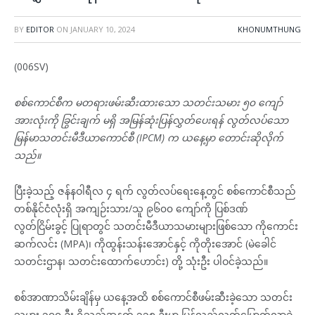
BY
EDITOR
ON
JANUARY 10, 2024
KHONUMTHUNG
(006SV)
စစ်ကောင်စီက မတရားဖမ်းဆီးထားသော သတင်းသမား ၅၀ ကျော်
အားလုံးကို ခြွင်းချက် မရှိ အမြန်ဆုံးပြန်လွှတ်ပေးရန် လွတ်လပ်သော
မြန်မာသတင်းမီဒီယာကောင်စီ (IPCM) က ယနေ့မှာ တောင်းဆိုလိုက်
သည်။
ပြီးခဲ့သည့် ဇန်နဝါရီလ ၄ ရက် လွတ်လပ်ရေးနေ့တွင် စစ်ကောင်စီသည်
တစ်နိုင်ငံလုံးရှိ အကျဉ်းသား/သူ ၉၆၀၀ ကျော်ကို ပြစ်ဒဏ်
လွတ်ငြိမ်းခွင့် ပြုရာတွင် သတင်းမီဒီယာသမားများဖြစ်သော ကိုကောင်း
ဆက်လင်း (MPA)၊ ကိုထွန်းသန်းအောင်နှင့် ကိုတိုးအောင် (မဲခေါင်
သတင်းဌာန၊ သတင်းထောက်ဟောင်း) တို့ သုံးဦး ပါဝင်ခဲ့သည်။
စစ်အာဏာသိမ်းချိန်မှ ယနေ့အထိ စစ်ကောင်စီဖမ်းဆီးခဲ့သော သတင်း
သမား ၁၇၀ ဦး ရှိသည့်အနက် ၁၁၈ ဦးမှာ ပြန်လည်လွတ်မြောက်လာခဲ့