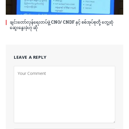
ချင်းတော်လှန်ရေးတပ်ဖွဲ့ CNO/ CNDF နှင့် စစ်အုပ်စုတို့ တွေ့ဆုံ
ဆွေးနွေးခဲ့ဟု ဆို
LEAVE A REPLY