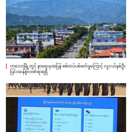
ကလေးမြို့တွင် နာရေးမှအပြန် စစ်တပ်ပစ်ခတ်မှုကြောင့် လူငယ်နှစ်ဦး
ပြင်းထန်စွာဒဏ်ရာရရှိ