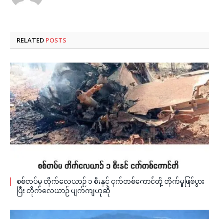
RELATED
POSTS
စစ်တပ်မှ တိုက်လေယာဉ် ၁ စီးနှင့် ငှက်တစ်ကောင်တို့ တိုက်မှုဖြစ်ပွား
ပြီး တိုက်လေယာဉ် ပျက်ကျဟုဆို