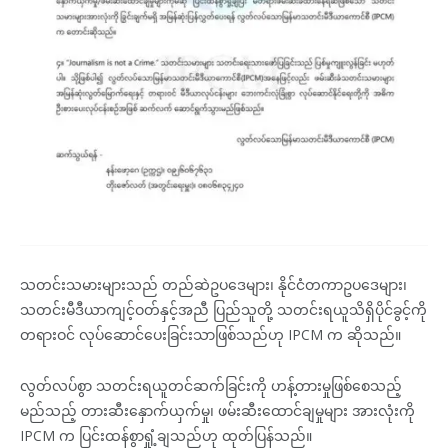
သတင်းသမားများသည် တည်ဆဲဥပဒေများ၊ နိုင်ငံတကာဥပဒေများ၊
သတင်းမီဒီယာကျင့်ဝတ်နှင့်အညီ ပြည်သူတို့ သတင်းရယူသိရှိပိုင်ခွင့်ကို
တရားဝင် လုပ်ဆောင်ပေးခြင်းသာဖြစ်သည်ဟု IPCM က ဆိုသည်။
လွတ်လပ်စွာ သတင်းရယူတင်ဆက်ခြင်းကို ဟန့်တားမှုဖြစ်စေသည့်
မည်သည့် တားဆီးနှောက်ယှက်မှု၊ ဖမ်းဆီးထောင်ချမှုများ အားလုံးကို
IPCM က ပြင်းထန်စွာရှုံ့ချသည်ဟု ထုတ်ပြန်သည်။