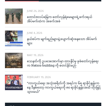
JUNE 26, 2026
တောင်ဇလပ်မြေက တော်လှန်ရဲမေများရဲ့ဖက်ဒရယ်
အိပ်မက်ထဲက အခက်အခဲ
JUNE 4, 2026
နယ်စပ်က မျက်ရည်များနဲ့ ပျောက်ဆုံးနေသော အိပ်မက်
များ
MAY 19, 2026
သေနတ်ကို ဥပဒေအောက်မှာ ထားနိုင်မှ ခုခံတော်လှန်ရေး
က Nation-building ကို စတင်နိုင်မည်
FEBRUARY 19, 2026
“ကာကွယ်ရေး အသုံးစရိတ်ကို အရင်က ၆၅ ရာခိုင်နှုန်းက
နေ ဒီနှစ်တော့ ကာကွယ်ရေးကို ၈၀ ရာခိုင်နှုန်းအထိ တိုးမြှင့်
သွားမယ်”