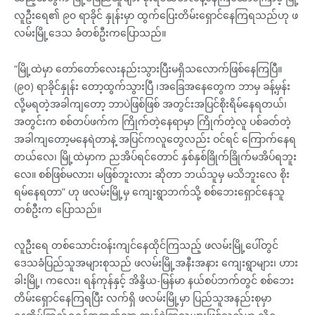
လူဦးရေ၏ ၉၀ ရာခိုင် နှုန်းမှာ ထွက်ပြေးတိမ်းရှောင်နေကြရသည်ဟု ဖ
လမ်းမြို့ဒေသ ခံတစ်ဦးကပြောသည်။
“မြို့ထဲမှာ တော်တော်လေးနည်းသွားပြီးမရှိသလောက်ဖြစ်နေကြပြီ။
(၉၀) ရာခိုင်နှုန်း တော့ထွက်သွားပြီ ၊အခြေအနေတွေက ဘာမှ ခန့်မှန်း
လို့မရတဲ့အခါကျတော့ ဘာပဲဖြစ်ဖြစ် အတွင်းအပြင်စိုးရိမ်နေရတယ်၊
အတွင်းက စစ်တပ်ဖက်က ကြိုက်တဲ့နေရာမှာ ကြိုက်တဲ့လူ ပစ်ခတ်တဲ့
အခါကျတော့မနေရဲတာနဲ့ အပြင်ကလူတွေလည်း ဝင်ရင် ကြောက်နေရ
တယ်လေ၊ မြို့ထဲမှာက ညအိပ်ရင်တောင် နှစ်နှစ်ခြိုက်ခြိုက်မအိပ်ရဘူး
လေ။ စစ်ဖြစ်မလား၊ မဖြစ်ဘူးလား ဆိုတာ ဘယ်သူမှ မသိဘူးလေ စိုး
ရမ်နေရတာ” ဟု ဖလမ်းမြို့မှ ကျေးရွာဘက်သို့ စစ်ဘေးရှောင်နေသူ
တစ်ဦးက ပြောသည်။
လူဦးရေ တစ်သောင်းဝန်းကျင်နေထိုင်ကြသည့် ဖလမ်းမြို့ပေါ်တွင်
ဒေသခံပြည်သူအများစုသည် ဖလမ်းမြို့အနီးအနား ကျေးရွာများ၊ ဟား
ခါးမြို့၊ ကလေး၊ ရန်ကုန်နှင့် အိန္ဒိယ-မြန်မာ နယ်စပ်ဘက်တွင် စစ်ဘေး
တိမ်းရှောင်နေကြရပြီး လက်ရှိ ဖလမ်းမြို့မှာ ပြည်သူအနည်းစုမှာ