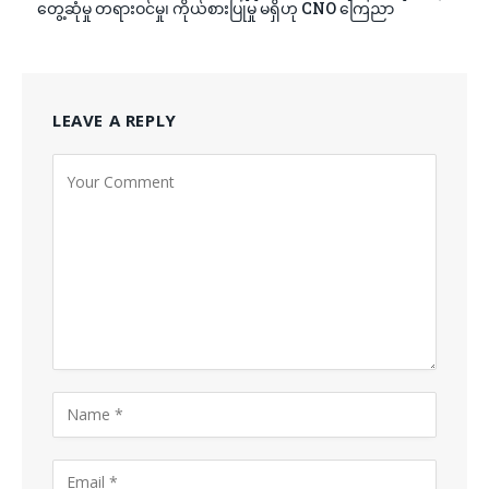
တွေ့ဆုံမှု တရားဝင်မှု၊ ကိုယ်စားပြုမှု မရှိဟု CNO ကြေညာ
LEAVE A REPLY