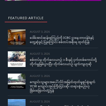
FEATURED ARTICLE
AUGUST 3, 2026
ဒေါ်အောင်ဆန်းစုကြည်ကို ICRC ဌာနေ တာဝန်ခံနှင့်
တွေ့ဆုံခွင့် ပြုကြောင်း စစ်တပ်အစိုးရ ထုတ်ပြန်
AUGUST 3, 2026
စစ်တပ်မှ တိုက်လေယာဉ် ၁ စီးနှင့် ငှက်တစ်ကောင်တို့
တိုက်မှုဖြစ်ပွားပြီး တိုက်လေယာဉ် ပျက်ကျဟုဆို
AUGUST 3, 2026
ကျောင်းသူများအပေါ် လိင်အမြတ်ထုတ်မှုစွပ်စွဲချက်
YCW ကျောင်းအုပ်ကြီးငြင်းဆို၊ တရားစွဲမည်ဟု
ခြိမ်းခြောက်တုံ့ပြန်
AUGUST 3, 2026