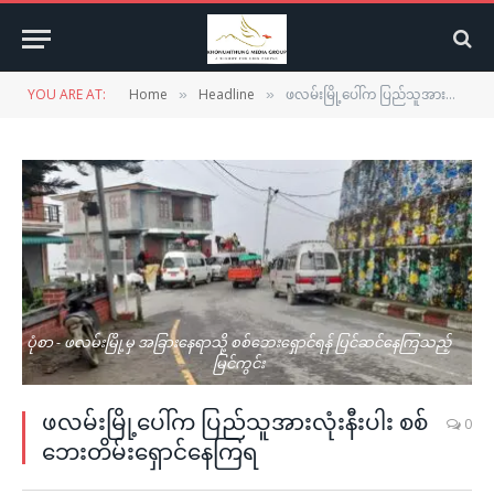
YOU ARE AT:
Home
Headline
ဖလမ်းမြို့ပေါ်က ပြည်သူအားလုံးနီးပါး စစ်ဘေးတိမ်းရှောင်နေကြရ
»
»
ပုံစာ - ဖလမ်းမြို့မှ အခြားနေရာသို့ စစ်ဘေးရှောင်ရန် ပြင်ဆင်နေကြသည့်
မြင်ကွင်း
ဖလမ်းမြို့ပေါ်က ပြည်သူအားလုံးနီးပါး စစ်
0
ဘေးတိမ်းရှောင်နေကြရ