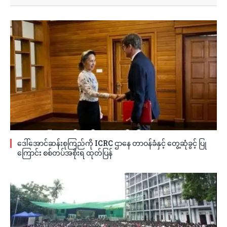
ဒေါ်အောင်ဆန်းစုကြည်ကို ICRC ဌာနေ တာဝန်ခံနှင့် တွေ့ဆုံခွင့် ပြု
ကြောင်း စစ်တပ်အစိုးရ ထုတ်ပြန်