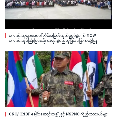
ကျောင်းသူများအပေါ် လိင်အမြတ်ထုတ်မှုစွပ်စွဲချက် YCW
ကျောင်းအုပ်ကြီးငြင်းဆို၊ တရားစွဲမည်ဟုခြိမ်းခြောက်တုံ့ပြန်
CNO/ CNDF ခေါင်းဆောင်တချို့နှင့် NSPNC ကိုယ်စားလှယ်များ