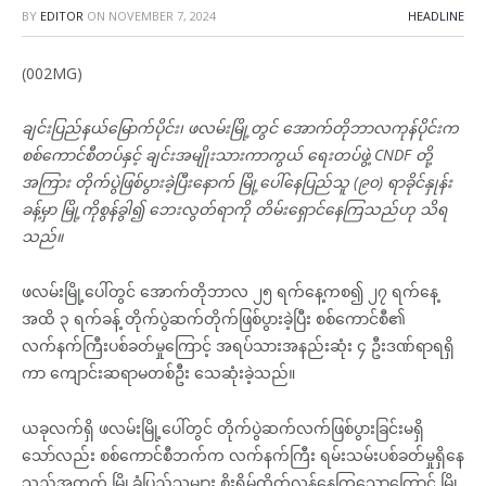
BY
EDITOR
ON
NOVEMBER 7, 2024
HEADLINE
(002MG)
ချင်းပြည်နယ်မြောက်ပိုင်း၊ ဖလမ်းမြို့တွင် အောက်တိုဘာလကုန်ပိုင်းက
စစ်ကောင်စီတပ်နှင့် ချင်းအမျိုးသားကာကွယ် ရေးတပ်ဖွဲ့ CNDF တို့
အကြား တိုက်ပွဲဖြစ်ပွားခဲ့ပြီးနောက် မြို့ပေါ်နေပြည်သူ (၉၀) ရာခိုင်နှုန်း
ခန့်မှာ မြို့ကိုစွန်ခွါ၍ ဘေးလွတ်ရာကို တိမ်းရှောင်နေကြသည်ဟု သိရ
သည်။
ဖလမ်းမြို့ပေါ်တွင် အောက်တိုဘာလ ၂၅ ရက်နေ့ကစ၍ ၂၇ ရက်နေ့
အထိ ၃ ရက်ခန့် တိုက်ပွဲဆက်တိုက်ဖြစ်ပွားခဲ့ပြီး စစ်ကောင်စီ၏
လက်နက်ကြီးပစ်ခတ်မှုကြောင့် အရပ်သားအနည်းဆုံး ၄ ဦးဒဏ်ရာရရှိ
ကာ ကျောင်းဆရာမတစ်ဦး သေဆုံးခဲ့သည်။
ယခုလက်ရှိ ဖလမ်းမြို့ပေါ်တွင် တိုက်ပွဲဆက်လက်ဖြစ်ပွားခြင်းမရှိ
သော်လည်း စစ်ကောင်စီဘက်က လက်နက်ကြီး ရမ်းသမ်းပစ်ခတ်မှုရှိနေ
သည့်အတွက် မြို့ခံပြည်သူများ စိုးရိမ်ထိတ်လန့်နေကြသောကြောင့် မြို့