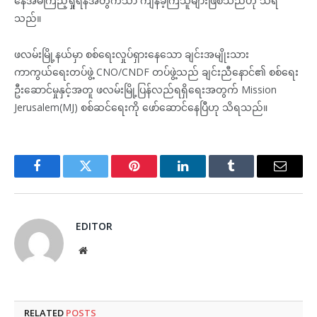
နေအိမ်ကြည့်ရှုရန်အတွက်သာ ကျန်ခဲ့ကြသူများဖြစ်သည်ဟု သိရ
သည်။
ဖလမ်းမြို့နယ်မှာ စစ်ရေးလှုပ်ရှားနေသော ချင်းအမျိုးသား
ကာကွယ်ရေးတပ်ဖွဲ့ CNO/CNDF တပ်ဖွဲ့သည် ချင်းညီနောင်၏ စစ်ရေး
ဦးဆောင်မှုနှင့်အတူ ဖလမ်းမြို့ပြန်လည်ရရှိရေးအတွက် Mission
Jerusalem(MJ) စစ်ဆင်ရေးကို ဖော်ဆောင်နေပြီဟု သိရသည်။
Facebook
Twitter
Pinterest
LinkedIn
Tumblr
Email
EDITOR
Website
RELATED
POSTS