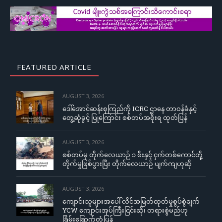
FEATURED ARTICLE
AUGUST 3, 2026
ဒေါ်အောင်ဆန်းစုကြည်ကို ICRC ဌာနေ တာဝန်ခံနှင့်
တွေ့ဆုံခွင့် ပြုကြောင်း စစ်တပ်အစိုးရ ထုတ်ပြန်
AUGUST 3, 2026
စစ်တပ်မှ တိုက်လေယာဉ် ၁ စီးနှင့် ငှက်တစ်ကောင်တို့
တိုက်မှုဖြစ်ပွားပြီး တိုက်လေယာဉ် ပျက်ကျဟုဆို
AUGUST 3, 2026
ကျောင်းသူများအပေါ် လိင်အမြတ်ထုတ်မှုစွပ်စွဲချက်
YCW ကျောင်းအုပ်ကြီးငြင်းဆို၊ တရားစွဲမည်ဟု
ခြိမ်းခြောက်တုံ့ပြန်