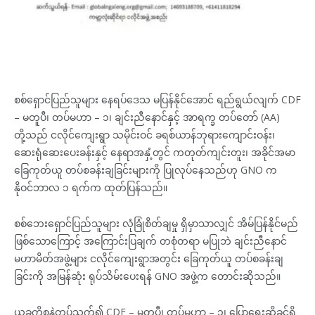
စစ်ရှောင်ပြည်သူများ နေရပ်ဒေသ မပြန်နိုင်အောင် ရည်ရွယ်လျက် CDF
– မတူပီ၊ တပ်မဟာ – ၁၊ ချင်းညီနောင်နှင့် အာရက္ခ တပ်တော် (AA)
တို့သည် ငလိုင်ကျေးရွာ သမိုင်းဝင် ခရစ်ယာန်ဘုရားကျောင်းဝန်း၊
ဆေးရုံဆေးပေးခန်းနှင့် နေရာအနှံ့တွင် ကတုတ်ကျင်းတူး၊ အခိုင်အမာ
ခြေကုတ်ယူ တပ်စခန်းချခြင်းများကို ပြုလုပ်နေသည်ဟု GNO က
နိုဝင်ဘာလ ၁ ရက်က ထုတ်ပြန်သည်။
စစ်ဘေးရှောင်ပြည်သူများ လုံခြုံစိတ်ချမှု ရှိမှာသာလျှင် အိမ်ပြန်နိုင်မည်
ဖြစ်သောကြောင့် အကြောင်းပြချက် တစုံတရာ မပြုဘဲ ချင်းညီနောင်
မဟာမိတ်အဖွဲ့များ ငလိုင်ကျေးရွာအတွင်း ခြေကုတ်ယူ တပ်စခန်းချ
ခြင်းကို အမြန်ဆုံး ရုပ်သိမ်းပေးရန် GNO အဖွဲ့က တောင်းဆိုသည်။
ယခုကိစ္စနဲ့တပ်သက်၍ CDF – မတူပီ၊ တပ်မဟာ – ၁၊ ပြောရေးဆိုခွင့်ရှိ