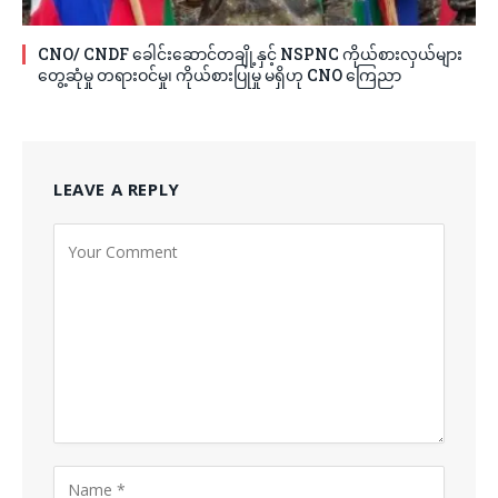
CNO/ CNDF ခေါင်းဆောင်တချို့နှင့် NSPNC ကိုယ်စားလှယ်များ
တွေ့ဆုံမှု တရားဝင်မှု၊ ကိုယ်စားပြုမှု မရှိဟု CNO ကြေညာ
LEAVE A REPLY