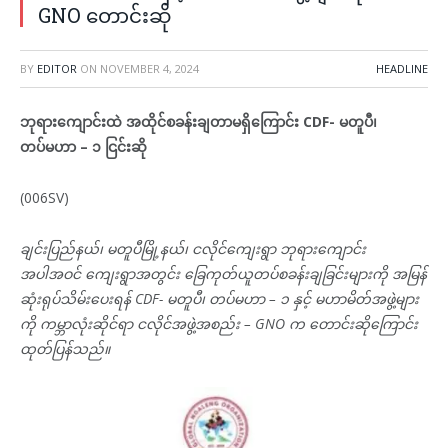
GNO တောင်းဆို
BY
EDITOR
ON
NOVEMBER 4, 2024
HEADLINE
ဘုရားကျောင်းထဲ အထိုင်စခန်းချတာမရှိကြောင်း CDF- မတူပီ၊
တပ်မဟာ – ၁ ငြင်းဆို
(006SV)
ချင်းပြည်နယ်၊ မတူပီမြို့နယ်၊ ငလိုင်ကျေးရွာ ဘုရားကျောင်း
အပါအဝင် ကျေးရွာအတွင်း ခြေကုတ်ယူတပ်စခန်းချခြင်းများကို အမြန်
ဆုံးရုပ်သိမ်းပေးရန် CDF- မတူပီ၊ တပ်မဟာ – ၁ နှင့် မဟာမိတ်အဖွဲ့များ
ကို ကမ္ဘာလုံးဆိုင်ရာ ငလိုင်အဖွဲ့အစည်း – GNO က တောင်းဆိုကြောင်း
ထုတ်ပြန်သည်။