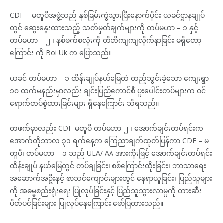
CDF – မတူပီအဖွဲ့သည် နှစ်ခြမ်းကွဲသွားပြီးနောက်ပိုင်း ယခင်ဌာနချုပ်
တွင် ဆွေးနွေးထားသည့် သတ်မှတ်ချက်များကို တပ်မဟာ – ၁ နှင့်
တပ်မဟာ – ၂ ၊ နှစ်ဖက်စလုံးကို တိတိကျကျလိုက်နာခြင်း မရှိတော့
ကြောင်း ကို Boi Uk က ပြောသည်။
ယခင် တပ်မဟာ – ၁ ထိန်းချုပ်နယ်မြေထဲ ထည့်သွင်းခဲ့သော ကျေးရွာ
၁၀ ထက်မနည်းမှာလည်း ချင်းပြည်ကောင်စီ ပူးပေါင်းတပ်များက ဝင်
ရောက်တပ်စွဲထားခြင်းများ ရှိနေကြောင်း သိရသည်။
တဖက်မှာလည်း CDF-မတူပီ တပ်မဟာ-၂ ၊ အောက်ချင်းတပ်ရင်းက
အောက်တိုဘာလ ၃၁ ရက်နေ့က ကြေညာချက်ထုတ်ပြန်ကာ CDF – မ
တူပီ၊ တပ်မဟာ – ၁ သည် ULA/ AA အားကိုးဖြင့် အောက်ချင်းတပ်ရင်း
ထိန်းချုပ် နယ်မြေတွင် တပ်ချခြင်း၊ စစ်ကြောင်းထိုးခြင်း၊ ဘာသာရေး
အဆောက်အဦးနှင့် စာသင်ကျောင်းများတွင် နေရာယူခြင်း၊ ပြည်သူများ
ကို အဓမ္မစည်းရုံးရေး ပြုလုပ်ခြင်းနှင့် ပြည်သူသွားလာမှုကို တားဆီး
ပိတ်ပင်ခြင်းများ ပြုလုပ်နေကြောင်း ဖော်ပြထားသည်။