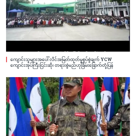
ကျောင်းသူများအပေါ် လိင်အမြတ်ထုတ်မှုစွပ်စွဲချက် YCW
ကျောင်းအုပ်ကြီးငြင်းဆို၊ တရားစွဲမည်ဟုခြိမ်းခြောက်တုံ့ပြန်