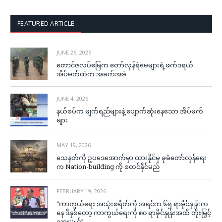
FEATURED ARTICLE
JUNE 26, 2026
တောင်ဇလပ်မြေက တော်လှန်ရဲမေများရဲ့ဖက်ဒရယ်
အိပ်မက်ထဲက အခက်အခဲ
JUNE 4, 2026
နယ်စပ်က မျက်ရည်များနဲ့ ပျောက်ဆုံးနေသော အိပ်မက်
များ
MAY 19, 2026
သေနတ်ကို ဥပဒေအောက်မှာ ထားနိုင်မှ ခုခံတော်လှန်ရေး
က Nation-building ကို စတင်နိုင်မည်
FEBRUARY 19, 2026
“ကာကွယ်ရေး အသုံးစရိတ်ကို အရင်က ၆၅ ရာခိုင်နှုန်းက
နေ ဒီနှစ်တော့ ကာကွယ်ရေးကို ၈၀ ရာခိုင်နှုန်းအထိ တိုးမြှင့်
သွားမယ်”