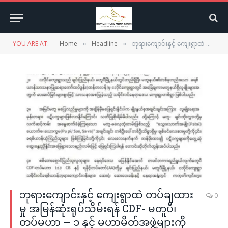
YOU ARE AT:
Home
Headline
ဘုရားကျောင်းနှင့် ကျေးရွာထဲ တပ်ချထားမှု အမြန်ဆုံးရုပ်သိမ်းရန် CDF- မတူပီ၊ တပ်မဟာ – ၁ နှင့် မဟာမိတ်အဖွဲ့များကို GNO တောင်းဆို
»
»
ဘုရားကျောင်းနှင့် ကျေးရွာထဲ တပ်ချထား
0
မှု အမြန်ဆုံးရုပ်သိမ်းရန် CDF- မတူပီ၊
တပ်မဟာ – ၁ နှင့် မဟာမိတ်အဖွဲ့များကို