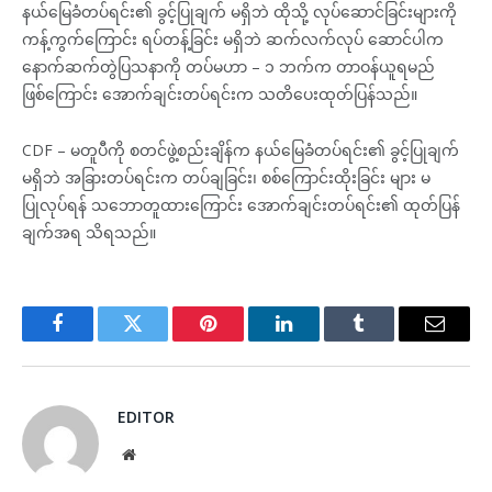
နယ်မြေခံတပ်ရင်း၏ ခွင့်ပြုချက် မရှိဘဲ ထိုသို့ လုပ်ဆောင်ခြင်းများကို
ကန့်ကွက်ကြောင်း ရပ်တန့်ခြင်း မရှိဘဲ ဆက်လက်လုပ် ဆောင်ပါက
နောက်ဆက်တွဲပြသနာကို တပ်မဟာ – ၁ ဘက်က တာဝန်ယူရမည်
ဖြစ်ကြောင်း အောက်ချင်းတပ်ရင်းက သတိပေးထုတ်ပြန်သည်။
CDF – မတူပီကို စတင်ဖွဲ့စည်းချိန်က နယ်မြေခံတပ်ရင်း၏ ခွင့်ပြုချက်
မရှိဘဲ အခြားတပ်ရင်းက တပ်ချခြင်း၊ စစ်ကြောင်းထိုးခြင်း များ မ
ပြုလုပ်ရန် သဘောတူထားကြောင်း အောက်ချင်းတပ်ရင်း၏ ထုတ်ပြန်
ချက်အရ သိရသည်။
Facebook
Twitter
Pinterest
LinkedIn
Tumblr
Email
EDITOR
Website