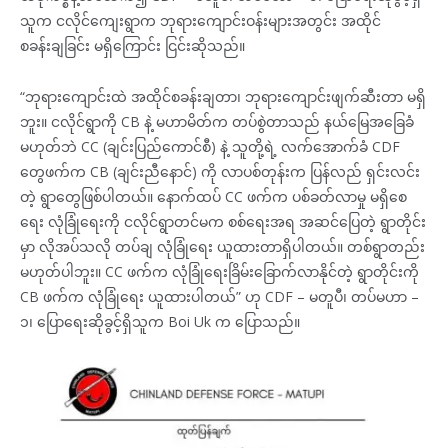
သူက ငလိုင်ကျေးရွာက ဘုရားကျောင်းဝန်းများအတွင်း အထိုင်
စခန်းချခြင်း မရှိကြောင်း ငြင်းဆိုသည်။
“ဘုရားကျောင်းထဲ အထိုင်စခန်းချတာ၊ ဘုရားကျောင်းဖျက်ဆီးတာ မရှိ
ဘူး။ ငလိုင်ရွာကို CB နဲ့ မဟာမိတ်က တပ်စွဲတာသည် နယ်မြေအခြေခံ
မဟုတ်ဘဲ CC (ချင်းပြည်ကောင်စီ) နဲ့ သူတို့ရဲ့ လက်အောက်ခံ CDF
တွေဖက်က CB (ချင်းညီနောင်) ကို လာပစ်တုန်းက ပြန်လည် ရှင်းလင်း
တဲ့ ရွာတွေဖြစ်ပါတယ်။ နောက်ထပ် CC ဖက်က ပစ်ခတ်လာမှု မရှိစေ
ရေး လုံခြုံရေးကို ငလိုင်ရွာတင်မက စစ်ရေးအရ အဆင်ပြေတဲ့ ရွာတိုင်း
မှာ လိုအပ်သလို တပ်ချ လုံခြုံရေး ယူထားတာရှိပါတယ်။ တစ်ရွာတည်း
မဟုတ်ပါဘူး။ CC ဖက်က လုံခြုံရေးခြိမ်းခြောက်လာနိုင်တဲ့ ရွာတိုင်းကို
CB ဖက်က လုံခြုံရေး ယူထားပါတယ်” ဟု CDF – မတူပီ၊ တပ်မဟာ –
၁၊ ပြောရေးဆိုခွင့်ရှိသူက Boi Uk က ပြောသည်။