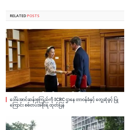
RELATED
POSTS
ဒေါ်အောင်ဆန်းစုကြည်ကို ICRC ဌာနေ တာဝန်ခံနှင့် တွေ့ဆုံခွင့် ပြု
ကြောင်း စစ်တပ်အစိုးရ ထုတ်ပြန်