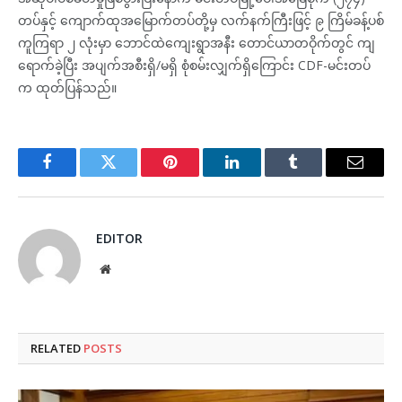
တပ်နှင့် ကျောက်ထုအမြောက်တပ်တို့မှ လက်နက်ကြီးဖြင့် ၉ ကြိမ်ခန့်ပစ်
ကူကြရာ ၂ လုံးမှာ ဘောင်ထဲကျေးရွာအနီး တောင်ယာတဝိုက်တွင် ကျ
ရောက်ခဲ့ပြီး အပျက်အစီးရှိ/မရှိ စုံစမ်းလျှက်ရှိကြောင်း CDF-မင်းတပ်
က ထုတ်ပြန်သည်။
Facebook
Twitter
Pinterest
LinkedIn
Tumblr
Email
EDITOR
Website
RELATED
POSTS