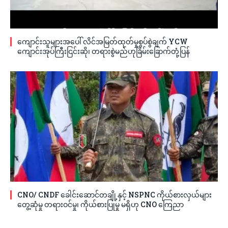
ကျောင်းသူများအပေါ် လိင်အမြတ်ထုတ်မှုစွပ်စွဲချက် YCW
ကျောင်းအုပ်ကြီးငြင်းဆို၊ တရားစွဲမည်ဟုခြိမ်းခြောက်တုံ့ပြန်
CNO/ CNDF ခေါင်းဆောင်တချို့နှင့် NSPNC ကိုယ်စားလှယ်များ
တွေ့ဆုံမှု တရားဝင်မှု၊ ကိုယ်စားပြုမှု မရှိဟု CNO ကြေညာ