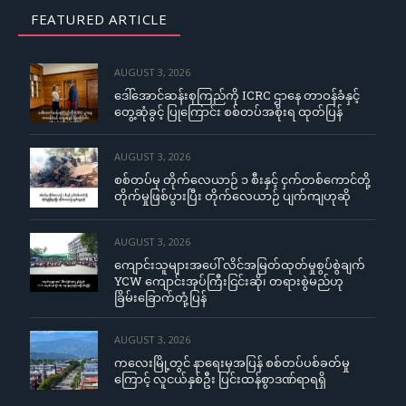
FEATURED ARTICLE
AUGUST 3, 2026
ဒေါ်အောင်ဆန်းစုကြည်ကို ICRC ဌာနေ တာဝန်ခံနှင့်
တွေ့ဆုံခွင့် ပြုကြောင်း စစ်တပ်အစိုးရ ထုတ်ပြန်
AUGUST 3, 2026
စစ်တပ်မှ တိုက်လေယာဉ် ၁ စီးနှင့် ငှက်တစ်ကောင်တို့
တိုက်မှုဖြစ်ပွားပြီး တိုက်လေယာဉ် ပျက်ကျဟုဆို
AUGUST 3, 2026
ကျောင်းသူများအပေါ် လိင်အမြတ်ထုတ်မှုစွပ်စွဲချက်
YCW ကျောင်းအုပ်ကြီးငြင်းဆို၊ တရားစွဲမည်ဟု
ခြိမ်းခြောက်တုံ့ပြန်
AUGUST 3, 2026
ကလေးမြို့တွင် နာရေးမှအပြန် စစ်တပ်ပစ်ခတ်မှု
ကြောင့် လူငယ်နှစ်ဦး ပြင်းထန်စွာဒဏ်ရာရရှိ