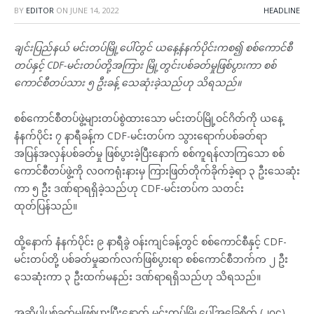
BY
EDITOR
ON
JUNE 14, 2022
HEADLINE
ချင်းပြည်နယ် မင်းတပ်မြို့ပေါ်တွင် ယနေ့နံနက်ပိုင်းကစ၍ စစ်ကောင်စီ
တပ်နှင့် CDF-မင်းတပ်တို့အကြား မြို့တွင်းပစ်ခတ်မှုဖြစ်ပွားကာ စစ်
ကောင်စီတပ်သား ၅ ဦးခန့် သေဆုံးခဲ့သည်ဟု သိရသည်။
စစ်ကောင်စီတပ်ဖွဲ့များတပ်စွဲထားသော မင်းတပ်မြို့ဝင်ဂိတ်ကို ယနေ့
နံနက်ပိုင်း ၇ နာရီခန့်က CDF-မင်းတပ်က သွားရောက်ပစ်ခတ်ရာ
အပြန်အလှန်ပစ်ခတ်မှု ဖြစ်ပွားခဲ့ပြီးနောက် စစ်ကူရန်လာကြသော စစ်
ကောင်စီတပ်ဖွဲ့ကို လဝကရုံးနားမှ ကြားဖြတ်တိုက်ခိုက်ခဲ့ရာ ၃ ဦးသေဆုံး
ကာ ၅ ဦး ဒဏ်ရာရရှိခဲ့သည်ဟု CDF-မင်းတပ်က သတင်း
ထုတ်ပြန်သည်။
ထို့နောက် နံနက်ပိုင်း ၉ နာရီခွဲ ဝန်းကျင်ခန့်တွင် စစ်ကောင်စီနှင့် CDF-
မင်းတပ်တို့ ပစ်ခတ်မှုဆက်လက်ဖြစ်ပွားရာ စစ်ကောင်စီဘက်က ၂ ဦး
သေဆုံးကာ ၃ ဦးထက်မနည်း ဒဏ်ရာရရှိသည်ဟု သိရသည်။
အဆိုပါပစ်ခတ်မှုဖြစ်ပွားပြီးနောက် မင်းတပ်မြို့ပေါ်အခြေစိုက် (၂၇၄)