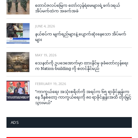
တောင်ဇလပ်မြေက တော်လှန်ရဲမေများရဲ့ဖက်ဒရယ်
အိပ်မက်ထဲက အခက်အခဲ
JUNE 4, 2026
နယ်စပ်က မျက်ရည်များနဲ့ ပျောက်ဆုံးနေသော အိပ်မက်
များ
MAY 19, 2026
သေနတ်ကို ဥပဒေအောက်မှာ ထားနိုင်မှ ခုခံတော်လှန်ရေး
က Nation-building ကို စတင်နိုင်မည်
FEBRUARY 19, 2026
“ကာကွယ်ရေး အသုံးစရိတ်ကို အရင်က ၆၅ ရာခိုင်နှုန်းက
နေ ဒီနှစ်တော့ ကာကွယ်ရေးကို ၈၀ ရာခိုင်နှုန်းအထိ တိုးမြှင့်
သွားမယ်”
ADS