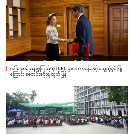
ဒေါ်အောင်ဆန်းစုကြည်ကို ICRC ဌာနေ တာဝန်ခံနှင့် တွေ့ဆုံခွင့် ပြု
ကြောင်း စစ်တပ်အစိုးရ ထုတ်ပြန်