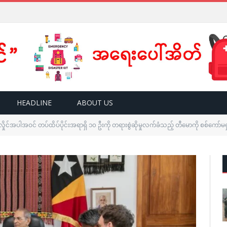
HEADLINE
ABOUT US
ှိုင်အပါအဝင် တပ်ထိပ်ပိုင်းအရာရှိ ၁၀ ဦးကို တရားစွဲဆိုမှုလက်ခံသည့် တီမောကို စစ်ကော်