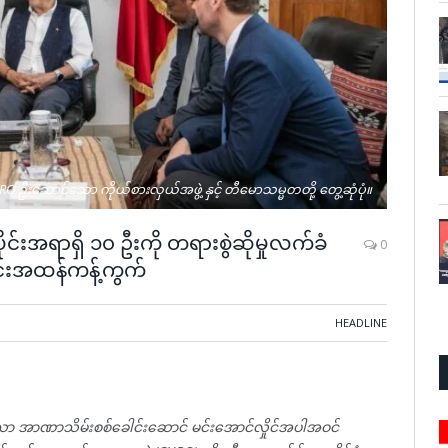
HRO ဦးဆောင်သော ကိုယ်စားလှယ်အဖွဲ့ နှင့် တီမောသမ္မတတို့ တွေ့ဆုံပုံ။
င်းအရာရှိ ၁၀ ဦးကို တရားစွဲဆိုမှုလက်ခံ
0
င်းအထန်ကန့်ကွက်
HEADLINE
့သော အာဏာသိမ်းစစ်ခေါင်းဆောင် မင်းအောင်လှိုင်အပါအဝင်