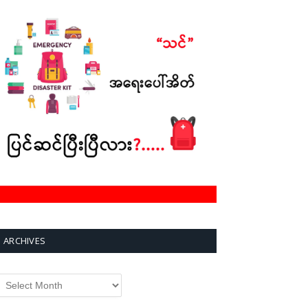
ARCHIVES
rchives