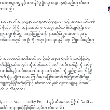
ားမျှတမှု နှင့် တာဝန်ခံမှု ရှိရေး ဆွေးနွေးခဲ့သည်ဟု တီမော
န်ထားသည်။
ိုးနွယ်အပေါ် ကျူးလွန်သော ရာဇဝတ်မှုများကြောင့် အာဏာ သိမ်းစစ်
် ဗိုလ်ချုပ်ကြီး ထွန်းအောင်၊ စကထမှူး ဒုတိယ ဗိုလ်ချုပ်ကြီး ဇေ
် ဗျူဟာမှူး ဗိုလ်မှူး ကျော်ကြည်ဟန်၊ နမခတိုင်းမှူး၊ ခလရ ၁၄၀ မှ
တန်းစစ်အရာရှိ ၁၀ ဦးကို တရားစွဲအရေးယူနိုင်ရေး ကြိုးပမ်းမည်ဟု
ရွယ် ကလေးငယ် အပါအဝင် ၁၀ ဦးကို အစုအပြုံလိုက် သတ်ဖြတ်မှု
န်မြို့နယ်အတွင်း ကိုယ်ဝန်ဆောင် အမျိုးသမီး တစ်ဦးကို အုပ်စု
် တစ်ပါးနှင့် သင်းထောက်ဆရာတော် သုံးပါးကို ရည်ရွယ်ချက်ရှိရှိ
ခွဲမှု မရှိဘဲ လေကြောင်းမှ အပြင်းအထန် ဗုံးကြဲတိုက်ခိုက်မှု၊
ျူးလွန်ခြင်းတို့ကြောင့် စစ်ရာဇဝတ်မှုနှင့် လူသားမျိုးနွယ်အပေါ်
ဆိုမည်ဟု သိရသည်။
Myanmar Accountability Project နှင့် တီမောအခြေစိုက် Da Silva
ူးပေါင်းတရားစွဲဆိုခြင်းဖြစ်သည်ဟု သိရသည်။