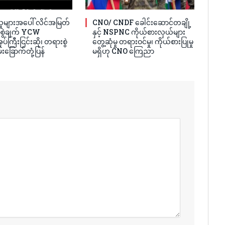
ူများအပေါ် လိင်အမြတ်
CNO/ CNDF ခေါင်းဆောင်တချို့
ပ်စွဲချက် YCW
နှင့် NSPNC ကိုယ်စားလှယ်များ
ပ်ကြီးငြင်းဆို၊ တရားစွဲ
တွေ့ဆုံမှု တရားဝင်မှု၊ ကိုယ်စားပြုမှု
်းခြောက်တုံ့ပြန်
မရှိဟု CNO ကြေညာ