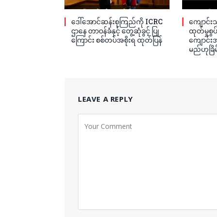
ဒေါ်အောင်ဆန်းစုကြည်ကို ICRC
ကျောင်းသ
ဌာနေ တာဝန်ခံနှင့် တွေ့ဆုံခွင့် ပြု
ထုတ်မှုစွ
ကြောင်း စစ်တပ်အစိုးရ ထုတ်ပြန်
ကျောင်းအု
မည်ဟုခြိမ
LEAVE A REPLY