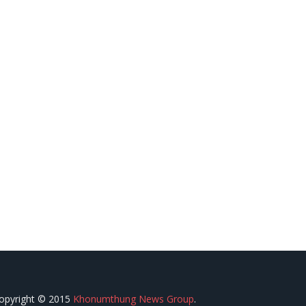
opyright © 2015
Khonumthung News Group
.