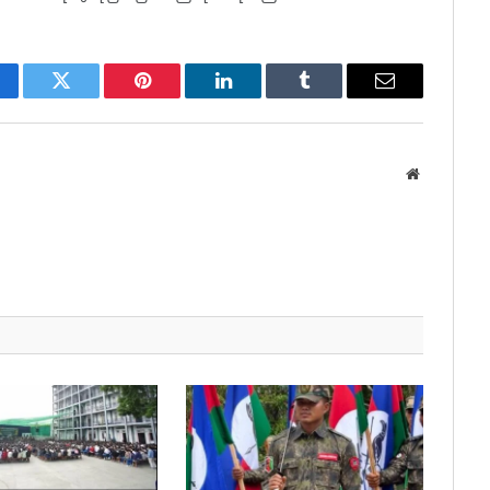
cebook
Twitter
Pinterest
LinkedIn
Tumblr
Email
Website