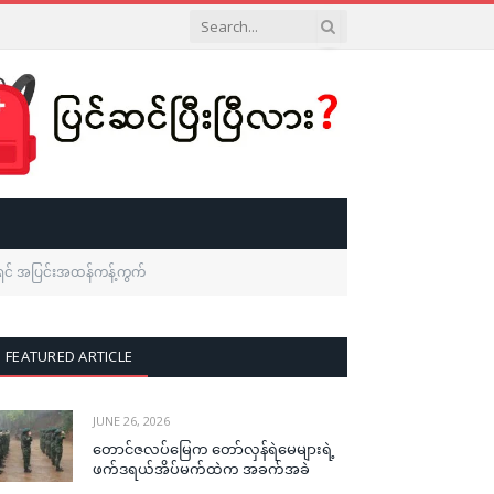
မရှင် အပြင်းအထန်ကန့်ကွက်
FEATURED ARTICLE
JUNE 26, 2026
တောင်ဇလပ်မြေက တော်လှန်ရဲမေများရဲ့
ဖက်ဒရယ်အိပ်မက်ထဲက အခက်အခဲ