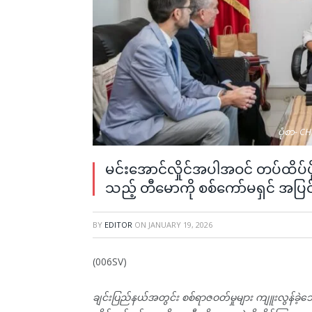
ပုံစာ- C
မင်းအောင်လှိုင်အပါအဝင် တပ်ထိပ်ပို
သည့် တီမောကို စစ်ကော်မရှင် အပြ
BY
EDITOR
ON
JANUARY 19, 2026
(006SV)
ချင်းပြည်နယ်အတွင်း စစ်ရာဇဝတ်မှုများ ကျူးလွန်ခဲ