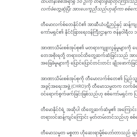
ထိပ်တန်းစစ်အရာရှိ ၁၀ ဦးကို တရားစွဲဆိုတိုင်ကြားသည
လက်ခံတွေ့ဆုံပြီး အားပေးကူညီသည်ဟုဆိုကာ စစ်ကော
တီမောလက်စ်တေနိုင်ငံ၏ အာဆီယံပဋိဉာဉ်နှင့် ဆန့်ကျင
ကော်မရှင်၏ နိုင်ငံခြားရေးဝန်ကြီးဌာနက ဇန်နဝါရီလ 
အာဏာသိမ်းစစ်အုပ်စု၏ မတရားကျူးလွန်မှုများကို ဖ
တေအစိုးရတို့ တရားဝင်ထိတွေ့ဆက်ဆံခြင်းသည် အာဆီယ
အခြေခံမူများကို ပြောင်ပြောင်တင်းတင်း ချိုးဖောက်ခ
အာဏာသိမ်းစစ်အုပ်စုကို တီမောလက်စ်တေ၏ ပြည်သူ့အစိုး
အခွင့်အရေးအဖွဲ့ (CHRO)ကို တီမောသမ္မတက လက်ခံတွေ
ဝင်ရောက်စွက်ဖက်ခြင်းဖြစ်သည်ဟု စစ်ကော်မရှင်က ပြ
တီမောနိုင်ငံရဲ့ အဆိုပါ ထိတွေ့ဆက်ဆံမှု၏ အကြော
တရားဝင်ဆန့်ကျင်ကြောင်း မှတ်တမ်းတင်သည်ဟု စစ်ကေ
တီမောသမ္မတ မစ္စတာ ဟိုဆေးရာမို့စ်ဟော်တာသည် ချင်းလ