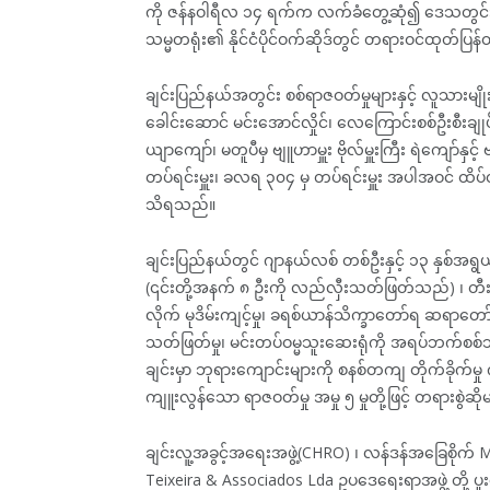
ကို ဇန်နဝါရီလ ၁၄ ရက်က လက်ခံတွေ့ဆုံ၍ ဒေသတွင်း တရ
သမ္မတရုံး၏ နိုင်ငံပိုင်ဝက်ဆိုဒ်တွင် တရားဝင်ထုတ်ပြ
ချင်းပြည်နယ်အတွင်း စစ်ရာဇဝတ်မှုများနှင့် လူသားမျ
ခေါင်းဆောင် မင်းအောင်လှိုင်၊ လေကြောင်းစစ်ဦးစီးချုပ
ယျာကျော်၊ မတူပီမှ ဗျူဟာမှူး ဗိုလ်မှူးကြီး ရဲကျော်နှင့
တပ်ရင်းမှူး၊ ခလရ ၃၀၄ မှ တပ်ရင်းမှူး အပါအဝင် ထိပ်
သိရသည်။
ချင်းပြည်နယ်တွင် ဂျာနယ်လစ် တစ်ဦးနှင့် ၁၃ နှစ်အ
(၎င်းတို့အနက် ၈ ဦးကို လည်လှီးသတ်ဖြတ်သည်) ၊ တီးတိ
လိုက် မုဒိမ်းကျင့်မှု၊ ခရစ်ယာန်သိက္ခာတော်ရ ဆရာတော
သတ်ဖြတ်မှု၊ မင်းတပ်ဝမ္မသူးဆေးရုံကို အရပ်ဘက်စစ်ဘက် 
ချင်းမှာ ဘုရားကျောင်းများကို စနစ်တကျ တိုက်ခိုက်မှု က
ကျူးလွန်သော ရာဇဝတ်မှု အမှု ၅ မှုတို့ဖြင့် တရားစွဲ
ချင်းလူ့အခွင့်အရေးအဖွဲ့(CHRO) ၊ လန်ဒန်အခြေစိုက် 
Teixeira & Associados Lda ဥပဒေရေးရာအဖွဲ့ တို့ ပ