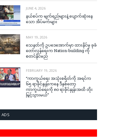
JUNE 4, 2026
နယ်စပ်က မျက်ရည်များနဲ့ ပျောက်ဆုံးနေ
သော အိပ်မက်များ
MAY 19, 2026
သေနတ်ကို ဥပဒေအောက်မှာ ထားနိုင်မှ ခုခံ
တော်လှန်ရေးက Nation-building ကို
စတင်နိုင်မည်
FEBRUARY 19, 2026
“ကာကွယ်ရေး အသုံးစရိတ်ကို အရင်က
၆၅ ရာခိုင်နှုန်းကနေ ဒီနှစ်တော့
ကာကွယ်ရေးကို ၈၀ ရာခိုင်နှုန်းအထိ တိုး
မြှင့်သွားမယ်”
ADS