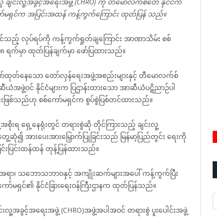
့် ချင်းလူ့အခွင့်အရေးအဖွဲ့ (CHRO) ကို တီမောလက်စ်တေ နိုင်ငံက
်မရှင်က အပြင်းအထန် ကန့်ကွက်ကြောင်း ထုတ်ပြန် သည်။
်သည့် လုပ်ရပ်ကို ကန့်ကွက်ရှုတ်ချကြောင်း အာဏာသိမ်း စစ်
၁၈ ရက်မှာ ထုတ်ပြန်ချက်မှာ ဖော်ပြထားသည်။
ော်ထုတ်နေသော တော်လှန်ရေးအဖွဲ့အစည်းများနှင့် တီမောလက်စ်
ံအဖွဲ့ဝင် နိုင်ငံများက ပြဌာန်းထားသော အာဆီယံပဋိညာဉ်ပါ
ြင်းဖြစ်သည်ဟု စစ်ကော်မရှင်က စွပ်စွဲပြစ်တင်ထားသည်။
ရ ရှေ့နေရုံးတွင် တရားစွဲဆို တိုင်ကြားသည့် ချင်းလူ့
့ဆုံ၍ အားပေးအားမြှောက်ပြုခြင်းသည် မြန်မာ့ပြည်တွင်း ရေးကို
င်းပြင်းထန်ထန် တုန့်ပြန်ထားသည်။
င်းအရာ၊ သဘောသဘာဝနှင့် အကျိုးဆက်များအပေါ် ကန့်ကွက်ပြီး
ာ်မရှင်၏ နိုင်ငံခြားရေးဝန်ကြီးဌာနက ထုတ်ပြန်သည်။
A
ူ့အခွင့်အရေးအဖွဲ့ (CHRO)အဖွဲ့အပါအဝင် တရားစွဲ ပူးပေါင်းအဖွဲ့