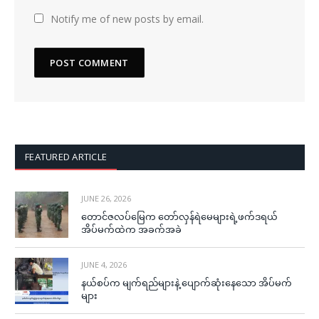
Notify me of new posts by email.
FEATURED ARTICLE
JUNE 26, 2026
တောင်ဇလပ်မြေက တော်လှန်ရဲမေများရဲ့ဖက်ဒရယ်
အိပ်မက်ထဲက အခက်အခဲ
JUNE 4, 2026
နယ်စပ်က မျက်ရည်များနဲ့ ပျောက်ဆုံးနေသော အိပ်မက်
များ