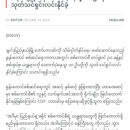
သုတ်သင်ရှင်းလင်းနိုင်ခဲ့
BY
EDITOR
ON
JUNE 14, 2024
HEADLINE
(006SV)
ချင်းပြည်နယ်မြို့တော်ဟားခါးကို သိမ်းပိုက်နိုင်ရေး ဖော်ဆောင်နေသည့်
ရုန်းတောင် စစ်ဆင်ရေးကာလအတွင်း စစ်ကောင်စီ တပ်ဖွဲ့ဝင် ၃၀ ခန့်နှင့်
စစ်အုပ်စု ယန္တရားကို ထောက်ပံ့နေသူ ၁၀ ဦးတို့ကို သုတ်သင်ရှင်းလင်း
နိုင်ခဲ့ကြောင်း သတင်းရရှိသည်။
ရုန်းတောင်စစ်ဆင်ရေးတွင် အဆင့် နှစ်ဆင့် ခွဲခြားထားပြီး ပထမအဆင့်
မှာ စစ်ကောင်စီ၏ လူနှင့် လက်နက်အင်အားကို ရိုက်ချိုး၊ ဖြတ်တောက်
နိုင်ရန်ဖြစ်ကြောင်း CDF- ဟားခါးမှ ပြောရေးဆိုခွင့်ရှိသူက ပြောသည်။
“အဲဒီမှာ ပြည်နယ်နဲ့ ခရိုင် စစ်ကောင်စီရဲ့ ယန္တရားတွေကို ဖြတ်တောက်ဖို့
ရည်မှန်းထားတာ ရှိတယ်။ အဲဒါကြောင့်ပဲ ဝန်ကြီးတွေ ကိုလည်း သွား