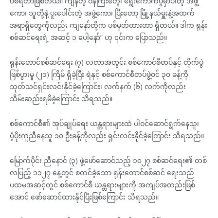
ပစ်ရတာဖြစ်တယ်။ ကျန်တဲ့ ဝန်ကြီးတွေ၊ ရွေးကောက်ပွဲမှာပါတဲ့ အဖွဲ့
ကော၊ သူတို့နဲ့ ပူးပေါင်းတဲ့ အဖွဲ့ကော၊ ပြီးတော့ မြို့နယ်မှူးနဲ့အထက်
အရာရှိတွေကိုလည်း ကျနော်တို့က ပစ်မှတ်ထားတာ ရှိတယ်။ ဒါက ရုန်း
စစ်ဆင်ရေးရဲ့ အဆင့် ၁ ပေါ့နော်” ဟု ၎င်းက ပြောသည်။
ရုန်းတောင်စစ်ဆင်ရေး (၇) လတာအတွင်း စစ်ကောင်စီတပ်နှင့် တိုက်ပွဲ
ဖြစ်ပွားမှု (၂၁) ကြိမ် ရှိခဲ့ပြီး ရဲနှင့် စစ်ကောင်စီတပ်ဖွဲ့ဝင် ၃၀ ခန့်ကို
သုတ်သင်ရှင်းလင်းနိုင်ခဲ့ကြောင်း၊ လက်နက် (၆) လက်ကိုလည်း
သိမ်းဆည်းရမိခဲ့ကြောင်း သိရသည်။
စစ်ကောင်စီ၏ အုပ်ချုပ်ရေး ယန္တရားများထဲ ပါဝင်ဆောင်ရွက်နေသူ၊
ပံ့ပိုးကူညီနေသူ ၁၀ ဦးခန့်ကိုလည်း ရှင်းလင်းနိုင်ခဲ့ကြောင်း သိရသည်။
မြောက်ပိုင်း ညီနောင် (၃) ဖွဲ့ဖော်ဆောင်သည့် ၁၀၂၇ စစ်ဆင်ရေး၏ တစ်
လပြည့် ၁၁၂၇ နေ့တွင် စတင်ခဲ့သော ရုန်းတောင်စစ်ဆင် ရေးသည်
ပထမအဆင့်တွင် စစ်ကောင်စီ ယန္တရားများကို အကျပ်အတည်းဖြစ်
အောင် ဖော်ဆောင်ထားနိုင်ပြီးဖြစ်ကြောင်း သိရသည်။