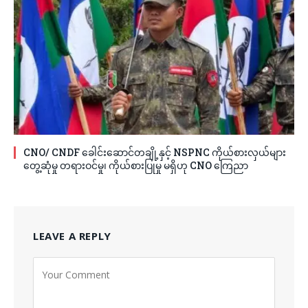
CNO/ CNDF ခေါင်းဆောင်တချို့နှင့် NSPNC ကိုယ်စားလှယ်များ
တွေ့ဆုံမှု တရားဝင်မှု၊ ကိုယ်စားပြုမှု မရှိဟု CNO ကြေညာ
LEAVE A REPLY