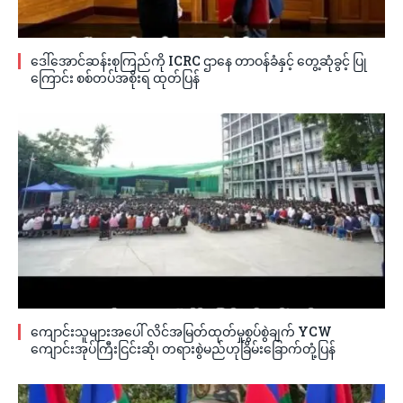
ဒေါ်အောင်ဆန်းစုကြည်ကို ICRC ဌာနေ တာဝန်ခံနှင့် တွေ့ဆုံခွင့် ပြု
ကြောင်း စစ်တပ်အစိုးရ ထုတ်ပြန်
ကျောင်းသူများအပေါ် လိင်အမြတ်ထုတ်မှုစွပ်စွဲချက် YCW
ကျောင်းအုပ်ကြီးငြင်းဆို၊ တရားစွဲမည်ဟုခြိမ်းခြောက်တုံ့ပြန်