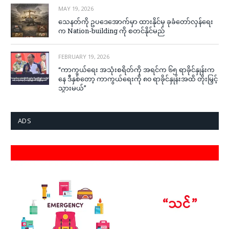
MAY 19, 2026
သေနတ်ကို ဥပဒေအောက်မှာ ထားနိုင်မှ ခုခံတော်လှန်ရေး
က Nation-building ကို စတင်နိုင်မည်
FEBRUARY 19, 2026
“ကာကွယ်ရေး အသုံးစရိတ်ကို အရင်က ၆၅ ရာခိုင်နှုန်းက
နေ ဒီနှစ်တော့ ကာကွယ်ရေးကို ၈၀ ရာခိုင်နှုန်းအထိ တိုးမြှင့်
သွားမယ်”
ADS