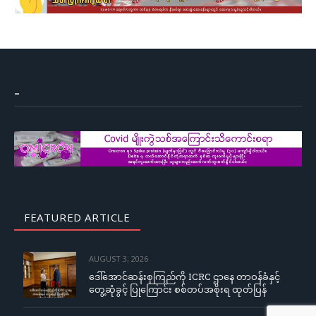
–
FEATURED ARTICLE
AUGUST 3, 2026
ဒေါ်အောင်ဆန်းစုကြည်ကို ICRC ဌာနေ တာဝန်ခံနှင့်
တွေ့ဆုံခွင့် ပြုကြောင်း စစ်တပ်အစိုးရ ထုတ်ပြန်