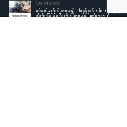
AUGUST 3, 2026
စစ်တပ်မှ တိုက်လေယာဉ် ၁ စီးနှင့် ငှက်တစ်ကောင်တို့
တိုက်မှုဖြစ်ပွားပြီး တိုက်လေယာဉ် ပျက်ကျဟုဆို
AUGUST 3, 2026
ကျောင်းသူများအပေါ် လိင်အမြတ်ထုတ်မှုစွပ်စွဲချက်
YCW ကျောင်းအုပ်ကြီးငြင်းဆို၊ တရားစွဲမည်ဟု
ခြိမ်းခြောက်တုံ့ပြန်
AUGUST 3, 2026
ကလေးမြို့တွင် နာရေးမှအပြန် စစ်တပ်ပစ်ခတ်မှု
ကြောင့် လူငယ်နှစ်ဦး ပြင်းထန်စွာဒဏ်ရာရရှိ
Copyright © 2015
Khonumthung News Group
. Design &
Developed by
ExL
.
Copyright © 2015
Khonumthung News Group
. Design & Developed