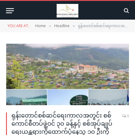
YOU ARE AT:
Home
Headline
ရုန်းတောင်စစ်ဆင်ရေးကာလအတွင်း စစ်ကောင်စီတပ်ဖွဲ့ဝင် ၃၀ ခန့်နှင့် စစ်အုပ်ချုပ်ရေးယန္တရားကိုထောက်ပံ့နေသူ ၁၀ ဦးကို သုတ်သင်ရှင်းလင်းနိုင်ခဲ့
»
»
ရုန်းတောင်စစ်ဆင်ရေးကာလအတွင်း စစ်
0
ကောင်စီတပ်ဖွဲ့ဝင် ၃၀ ခန့်နှင့် စစ်အုပ်ချုပ်
ရေးယန္တရားကိုထောက်ပံ့နေသူ ၁၀ ဦးကို