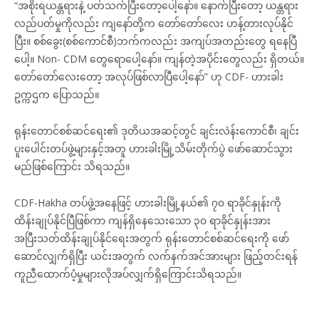
“အစိုးရယန္တရားနဲ့ ပတ်သက်ပြီးတော့ပေါ့နော်။ နောက်ပြီးတော့ ယန္တရား
လည်ပတ်မှုကိုလည်း ကျနော်တို့က တော်တော်လေး ဟန့်တားလုပ်နိုင်
ပြီး။ စစ်ခွေး(စစ်ကောင်စီ)ဘက်ကလည်း အကျပ်အတည်းတွေ ရနေပြီ
ပေါ့။ Non- CDM တွေရောပေါ့နော်။ ကျန်တဲ့အပိုင်းတွေလည်း ရှိတယ်။
တော်တော်လေးတော့ အလုပ်ဖြစ်လာပြီပေါ့နော်” ဟု CDF- ဟားခါး
ဥက္ကဌက ပြောသည်။
ရုန်းတောင်စစ်ဆင်ရေး၏ ဒုတိယအဆင့်တွင် ချင်းလဲန်းကောင်စီ၊ ချင်း
ပူးပေါင်းတပ်ဖွဲ့များနှင့်အတူ ဟားခါးမြို့သိမ်းတိုက်ပွဲ ဖော်ဆောင်သွား
မည်ဖြစ်ကြောင်း သိရသည်။
CDF-Hakha တပ်ဖွဲ့အနေဖြင့် ဟားခါးမြို့နယ်၏ ၇၀ ရာခိုင်နှုန်းကို
ထိန်းချုပ်နိုင်ပြီဖြစ်ကာ ကျန်ရှိနေသေးသော ၃၀ ရာခိုင်နှုန်းအား
အပြီးသတ်ထိန်းချုပ်နိုင်ရေးအတွက် ရုန်းတောင်စစ်ဆင်ရေးကို ဖော်
ဆောင်လျှက်ရှိပြီး ယင်းအတွက် လက်နက်အင်အားများ ဖြည့်တင်းရန်
ကူညီထောက်ပံ့မှုများလိုအပ်လျှက်ရှိကြောင်းသိရသည်။