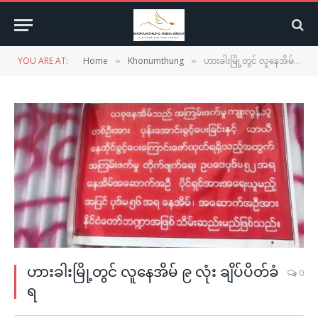
YOU ARE AT:
Home
Khonumthung
ဟားခါးမြို့တွင် လူနေအိမ် ၉ လုံး ချိပ်ပိတ်ခံရ
»
»
ဟားခါးမြို့တွင် လူနေအိမ် ၉ လုံး ချိပ်ပိတ်ခံ
0
ရ