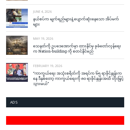
JUNE 4, 2026
နယ်စပ်က မျက်ရည်များနဲ့ ပျောက်ဆုံးနေသော အိပ်မက်
များ
MAY 19, 2026
သေနတ်ကို ဥပဒေအောက်မှာ ထားနိုင်မှ ခုခံတော်လှန်ရေး
က Nation-building ကို စတင်နိုင်မည်
FEBRUARY 19, 2026
“ကာကွယ်ရေး အသုံးစရိတ်ကို အရင်က ၆၅ ရာခိုင်နှုန်းက
နေ ဒီနှစ်တော့ ကာကွယ်ရေးကို ၈၀ ရာခိုင်နှုန်းအထိ တိုးမြှင့်
သွားမယ်”
ADS