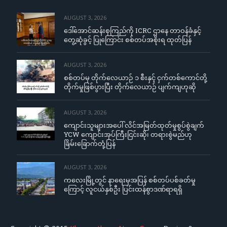
AUGUST 3, 2026
ဒေါ်အောင်ဆန်းစုကြည်ကို ICRC ဌာနေ တာဝန်ခံနှင့်
တွေ့ဆုံခွင့် ပြုကြောင်း စစ်တပ်အစိုးရ ထုတ်ပြန်
AUGUST 3, 2026
စစ်တပ်မှ တိုက်လေယာဉ် ၁ စီးနှင့် ငှက်တစ်ကောင်တို့
တိုက်မှုဖြစ်ပွားပြီး တိုက်လေယာဉ် ပျက်ကျဟုဆို
AUGUST 3, 2026
ကျောင်းသူများအပေါ် လိင်အမြတ်ထုတ်မှုစွပ်စွဲချက်
YCW ကျောင်းအုပ်ကြီးငြင်းဆို၊ တရားစွဲမည်ဟု
ခြိမ်းခြောက်တုံ့ပြန်
AUGUST 3, 2026
ကလေးမြို့တွင် နာရေးမှအပြန် စစ်တပ်ပစ်ခတ်မှု
ကြောင့် လူငယ်နှစ်ဦး ပြင်းထန်စွာဒဏ်ရာရရှိ