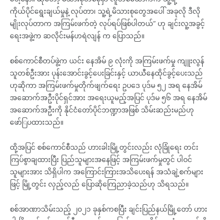
ကိုယ်ပိုင်‌ရွေးချယ်မှုနဲ့ လုပ်တာ၊ သူ့ရဲ့မိသားစုတွေအပေါ် အခုလို ဒီလို
မျိုးလုပ်တာက အကြမ်းဖက်တဲ့ လုပ်ရပ်ဖြစ်ပါတယ်” ဟု ချင်းလူ့အခွင့်
ရေးအဖွဲ့က ဆလိုင်းမန်ဟရဲလျန် က ပြောသည်။
စစ်ကောင်စီတပ်ဖွဲ့က ယင်း နေအိမ် ၉ လုံးကို အကြမ်းဖက်မှု ကျူးလွန်
သူတစ်ဦးအား ပုန်းအောင်းခွင့်ပေးခြင်းနှင့် ယာယီနေထိုင်ခွင့်ပေးသည်
ဟုဆိုကာ အကြမ်းဖက်မှုတိုက်ဖျက်ရေး ဥပဒေ ပုဒ်မ ၅၂ အရ နေအိမ်
အဆောက်အဦးပိုင်ရှင်အား အရေးယူမည့်အပြင် ပုဒ်မ ၅၆ အရ နေအိမ်
အဆောက်အဦးကို နိုင်ငံတော်ပိုင်ဘဏ္ဍာအဖြစ် သိမ်းဆည်းမည်ဟု
ဖော်ြပထားသည်။
ထို့အပြင် စစ်ကောင်စီသည် ဟားခါးမြို့တွင်းလည်း လုံခြုံရေး တင်း
ကြပ်စွာချထားပြီး ပြည်သူများအနေဖြင့် အကြမ်းဖက်မှုတွင် ပါဝင်
သူများအား သိရှိပါက အကြောင်းကြားအသိပေးရန် အသံချဲ့စက်များ
ဖြင့် မြို့တွင်း လှည့်လည် ပြောဆိုကြေညာခဲ့သည်ဟု သိရသည်။
စစ်အာဏာသိမ်းသည့် ၂၀၂၁ ခုနှစ်ကစပြီး ချင်းပြည်နယ်မြို့တော် ဟား