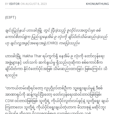
BY
EDITOR
ON
AUGUST 8, 2023
KHONUMTHUNG
(03PT)
ချင်းပြည်နယ် ဟားခါးမြို့ တွင် ပြီးခဲ့သည့် ဇူလိုင်လအတွင်းမှာ စစ်
ကောင်စီတပ်ဖွဲ့က ပြည်သူနေအိမ် ၉ လုံးကို ချိပ်ပိတ်သိမ်းဆည်းခဲ့သည်
ဟု ချင်းလူ့အခွင့်အရေးအဖွဲ့ (CHRO) ကပြောသည်။
ဟားခါးမြို့ Hakha Thar ရပ်ကွက်ရှိ နေအိမ် ၉ လုံးကို တော်လှန်ရေး
အဖွဲ့များနှင့် ပတ်သက် ဆက်နွယ်မှု ရှိသည်ဟုဆိုကာ စစ်ကောင်စီက
ချိပ်ပိတ်ကာ နိုင်ငံတော်ပိုင်အဖြစ် သိမ်းဆည်းထားခြင်း ဖြစ်ကြောင်း သိ
ရသည်။
“တကယ်တမ်းဆိုရင်တော့ လူပုဂ္ဂိုလ်တစ်ဦးက သူ့ရွေးချယ်မှုနဲ့ ဒီစစ်
အာဏာရှင်ကို ဆန့်ကျင်ပြီး‌တော့ တော်လှန်ရေးထဲဝင်တာပဲဖြစ်ဖြစ်၊
CDM ဝင်တာပဲဖြစ်ဖြစ် သူတို့ရဲ့ ကိုယ်ပိုင်လွတ်လပ်ခွင့်နဲ့ သူတို့ရွေး ချယ်
ကြတာလေ၊ သူတို့ရဲ့ ကိုယ်ပိုင်ရွေးချယ်တဲ့ဟာက မိသားစုနဲ့ မဆိုင်ဘူး
ပေါ့နော်။ ဆိုတော့ မိသားစုတစ်စုမှာ လူတစ်ယောက်က သူ့ရဲ့