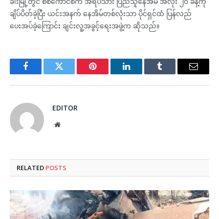
ခါးမြို့တွင် စစ်ကောင်စီက အရပ်သား ပြည်သူနေအိမ် အလုံး ၂၀ ခန့်ကို
ချိပ်ပိတ်ခဲ့ပြီး ယင်းအနက် နေအိမ်တစ်လုံးသာ ပိုင်ရှင်ထံ ပြန်လည်
ပေးအပ်ခဲ့ကြောင်း ချင်းလူ့အခွင့်ရေးအဖွဲ့က ဆိုသည်။
Facebook
Twitter
Pinterest
LinkedIn
Tumblr
Email
EDITOR
Website
RELATED
POSTS