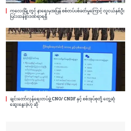
ကလေးမြို့တွင် နာရေးမှအပြန် စစ်တပ်ပစ်ခတ်မှုကြောင့် လူငယ်နှစ်ဦး
ပြင်းထန်စွာဒဏ်ရာရရှိ
ချင်းတော်လှန်ရေးတပ်ဖွဲ့ CNO/ CNDF နှင့် စစ်အုပ်စုတို့ တွေ့ဆုံ
ဆွေးနွေးခဲ့ဟု ဆို