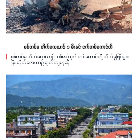
စစ်တပ်မှ တိုက်လေယာဉ် ၁ စီးနှင့် ငှက်တစ်ကောင်တို့ တိုက်မှုဖြစ်ပွား
ပြီး တိုက်လေယာဉ် ပျက်ကျဟုဆို