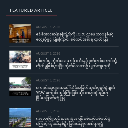
FEATURED ARTICLE
AUGUST 3, 2026
ဒေါ်အောင်ဆန်းစုကြည်ကို ICRC ဌာနေ တာဝန်ခံနှင့်
တွေ့ဆုံခွင့် ပြုကြောင်း စစ်တပ်အစိုးရ ထုတ်ပြန်
AUGUST 3, 2026
စစ်တပ်မှ တိုက်လေယာဉ် ၁ စီးနှင့် ငှက်တစ်ကောင်တို့
တိုက်မှုဖြစ်ပွားပြီး တိုက်လေယာဉ် ပျက်ကျဟုဆို
AUGUST 3, 2026
ကျောင်းသူများအပေါ် လိင်အမြတ်ထုတ်မှုစွပ်စွဲချက်
YCW ကျောင်းအုပ်ကြီးငြင်းဆို၊ တရားစွဲမည်ဟု
ခြိမ်းခြောက်တုံ့ပြန်
AUGUST 3, 2026
ကလေးမြို့တွင် နာရေးမှအပြန် စစ်တပ်ပစ်ခတ်မှု
ကြောင့် လူငယ်နှစ်ဦး ပြင်းထန်စွာဒဏ်ရာရရှိ