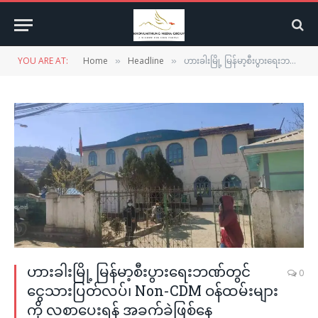
YOU ARE AT:
Home
Headline
ဟားခါးမြို့ မြန်မာ့စီးပွားရေးဘဏ်တွင် ငွေသားပြတ်လပ်၊ Non-CDM ဝန်ထမ်းများကို လစာပေးရန် အခက်ခဲဖြစ်နေ
»
»
ဟားခါးမြို့ မြန်မာ့စီးပွားရေးဘဏ်တွင်
0
ငွေသားပြတ်လပ်၊ Non-CDM ဝန်ထမ်းများ
ကို လစာပေးရန် အခက်ခဲဖြစ်နေ