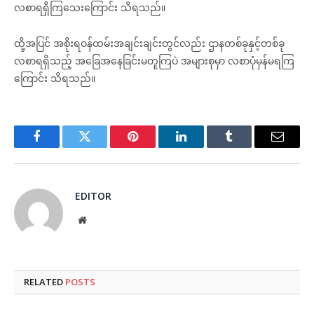
လစာရရှိကြသေးကြောင်း သိရသည်။
ထို့အပြင် အစိုးရဝန်ထမ်းအချင်းချင်းတွင်လည်း ဌာနတစ်ခုနှင့်တစ်ခု
လစာရရှိသည့် အခြေအနေခြင်းမတူကြပဲ အများစုမှာ လစာပုံမှန်မရကြ
ကြောင်း သိရသည်။
Facebook
Twitter
Pinterest
LinkedIn
Tumblr
Email
EDITOR
Website
RELATED
POSTS