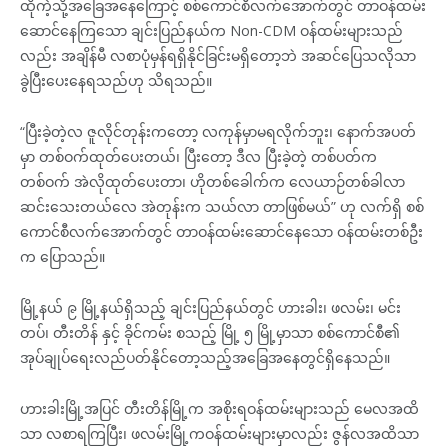
ထိုကဲ့သို့အခြေအနေကြောင့် စစ်ကောင်စီလက်အောက်တွင် တာဝန်ထမ်း
ဆောင်နေကြသော ချင်းပြည်နယ်က Non-CDM ဝန်ထမ်းများသည်
လည်း အချိန်မီ လစာပုံမှန်ရရှိနိုင်ခြင်းမရှိတော့ဘဲ အဆင်ပြေသလိုသာ
ခွဲပြီးပေးနေရသည်ဟု သိရသည်။
“ပြီးခဲ့တဲ့လ ဇူလိုင်တုန်းကတော့ လကုန်မှာမရလိုက်ဘူး၊ နောက်အပတ်
မှာ တစ်ဝက်ထုတ်ပေးတယ်၊ ပြီးတော့ ဒီလ ပြီးခဲ့တဲ့ တစ်ပတ်က
တစ်ဝက် အဲလိုထုတ်ပေးတာ၊ ဟိုတစ်ခေါက်က လေယာဉ်တစ်ခါလာ
ဆင်းသေးတယ်လေ အဲတုန်းက သယ်လာ တာဖြစ်မယ်” ဟု လက်ရှိ စစ်
ကောင်စီလက်အောက်တွင် တာဝန်ထမ်းဆောင်နေသော ဝန်ထမ်းတစ်ဦး
က ပြောသည်။
မြို့နယ် ၉ မြို့နယ်ရှိသည့် ချင်းပြည်နယ်တွင် ဟားခါး၊ ဖလမ်း၊ မင်း
တပ်၊ တီးတိန် နှင့် ခိုင်ကမ်း စသည့် မြို့ ၅ မြို့မှာသာ စစ်ကောင်စီ၏
အုပ်ချုပ်ရေးလည်ပတ်နိုင်တော့သည့်အခြေအနေတွင်ရှိနေသည်။
ဟားခါးမြို့အပြင် တီးတိန်မြို့က အစိုးရဝန်ထမ်းများသည် မေလအထိ
သာ လစာရကြပြီး၊ ဖလမ်းမြို့ကဝန်ထမ်းများမှာလည်း ဇွန်လအထိသာ