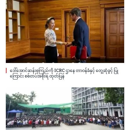
ဒေါ်အောင်ဆန်းစုကြည်ကို ICRC ဌာနေ တာဝန်ခံနှင့် တွေ့ဆုံခွင့် ပြု
ကြောင်း စစ်တပ်အစိုးရ ထုတ်ပြန်