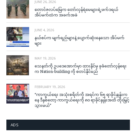
JUNE 26, 2026
တောင်ဇလပ်မြေက တော်လှန်ရဲမေများရဲ့ဖက်ဒရယ်
အိပ်မက်ထဲက အခက်အခဲ
JUNE 4, 2026
နယ်စပ်က မျက်ရည်များနဲ့ ပျောက်ဆုံးနေသော အိပ်မက်
များ
MAY 19, 2026
သေနတ်ကို ဥပဒေအောက်မှာ ထားနိုင်မှ ခုခံတော်လှန်ရေး
က Nation-building ကို စတင်နိုင်မည်
FEBRUARY 19, 2026
“ကာကွယ်ရေး အသုံးစရိတ်ကို အရင်က ၆၅ ရာခိုင်နှုန်းက
နေ ဒီနှစ်တော့ ကာကွယ်ရေးကို ၈၀ ရာခိုင်နှုန်းအထိ တိုးမြှင့်
သွားမယ်”
ADS