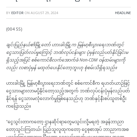
BY
EDITOR
ON
AUGUST 29, 2024
HEADLINE
(004 SS)
ချင်းပြည်နယ်၏မြို့တော် ဟားခါးမြို့က မြန်မာ့စီးပွားရေးဘဏ်တွင်
ငွေသားပြတ်လပ်မှုကြောင့် ဘဏ်လုပ်ငန်းများ ပုံမှန်လည်ပတ်နိုင်ခြင်းမ
ရှိသည့်အပြင် စစ်ကောင်စီလက်အောက်ခံ Non-CDM ဝန်ထမ်းများကို
လည်း လစာပုံမှန် မထုတ်ပေးနိုင်တော့ဘူးဟု စုံစမ်းသိရှိရသည်။
ဟားခါးမြို့ မြန်မာ့စီးပွားရေးဘဏ်တွင် စစ်ကောင်စီက ရဟတ်ယာဉ်ဖြင့်
ငွေသားများလာမပို့နိုင်တော့သည့်အတွက် ဘဏ်လုပ်ငန်းပုံမှန်လည်ပတ်
နိုင်ရန် ငွေသားမလုံလောက်မှုဖြစ်နေသည်ဟု ဘဏ်နှင့်နီးစပ်သူတစ်ဦး
ကပြောသည်။
“ငွေသွင်းတာကတော့ ဌာနဆိုင်ရာတွေမသွင်းလို့မရတဲ့ အခွန်ဘာညာ
တော့သွင်းကြတယ်၊ ပြည်သူလူထုကတော့ ငွေစုစာအုပ် ဘာညာကအစ
မသွင်းကြတော့ဘူး။ ပြီးတော့ ငွေလည်းထုတ်မပေးတော့ဘူး အခုက