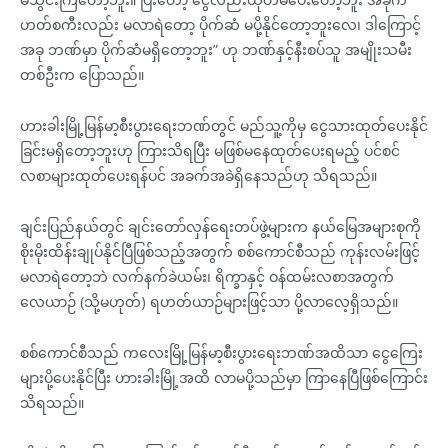
ဟတ်စကီးလည်း မလာရဲတော့ ပိုက်ဆံ မပို့နိုင်တော့ဘူးလေ၊ ဒါကြောင့်
အခု ဘဏ်မှာ ပိုက်ဆံမရှိတော့ဘူး” ဟု ဘဏ်နှင့်နီးစပ်သူ အမျိုးသမီး
တစ်ဦးက ပြောသည်။
ဟားခါးမြို့မြန်မာ့စီးပွားရေးဘဏ်တွင် မည်သူ့ကိုမှ ငွေသားထုတ်ပေးနိုင်
ခြင်းမရှိတော့ဘူးဟု ကြားသိရပြီး မဖြစ်မနေထုတ်ပေးရမည့် ပင်စင်
လစာများထုတ်ပေးရန်ပင် အခက်အခဲရှိနေသည်ဟု သိရသည်။
ချင်းပြည်နယ်တွင် ချင်းတော်လှန်ရေးတပ်ဖွဲ့များက နယ်မြေအများစုကို
စိုးမိုးထိန်းချုပ်နိုင်ပြီဖြစ်သည့်အတွက် စစ်ကောင်စီသည် ကုန်းလမ်းဖြင့်
မလာရဲတော့ဘဲ လက်နက်ခဲယမ်း၊ ရိက္ခာနှင့် ဝန်ထမ်းလစာအတွက်
လေယာဉ် (သို့မဟုတ်) ရဟတ်ယာဉ်များဖြင့်သာ ပို့လာလေ့ရှိသည်။
စစ်ကောင်စီသည် ကလေးမြို့မြန်မာ့စီးပွားရေးဘဏ်အထိသာ ငွေကြေး
များပို့ပေးနိုင်ပြီး ဟားခါးမြို့အထိ လာမပို့သည်မှာ ကြာနေပြီဖြစ်ကြောင်း
သိရသည်။