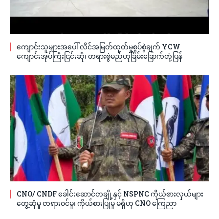
ကျောင်းသူများအပေါ် လိင်အမြတ်ထုတ်မှုစွပ်စွဲချက် YCW
ကျောင်းအုပ်ကြီးငြင်းဆို၊ တရားစွဲမည်ဟုခြိမ်းခြောက်တုံ့ပြန်
CNO/ CNDF ခေါင်းဆောင်တချို့နှင့် NSPNC ကိုယ်စားလှယ်များ
တွေ့ဆုံမှု တရားဝင်မှု၊ ကိုယ်စားပြုမှု မရှိဟု CNO ကြေညာ