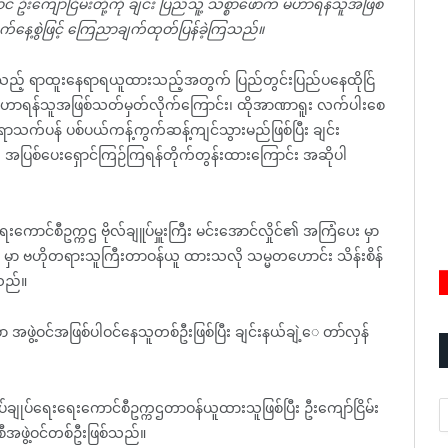
့ဝင် ဦးကျော်ငြိမ်းတို့ကို ချင်း ပြည်သူ့ သစ္စာဖောက် မဟာရန်သူအဖြစ်
်နေ့စွဲဖြင့် ကြေညာချက်ထုတ်ပြန်ခဲ့ကြသည်။
်သည့် ရာထူးနေရာရယူထားသည့်အတွက် ပြည်တွင်းပြည်ပနေထိုင်ြ
် မဟာရန်သူအဖြစ်သတ်မှတ်လိုက်ကြောင်း၊ ထိုအာဏာရူး လက်ပါးစေ
ှ ရာသက်ပန် ပစ်ပယ်ကန့်ကွက်ဆန့်ကျင်သွားမည်ဖြစ်ပြီး ချင်း
 အပြစ်ပေးရှောင်ကြဉ်ကြရန်တိုက်တွန်းထားကြောင်း အဆိုပါ
ေးကောင်စီဥက္ကဌ ဗိုလ်ချူပ်မှူးကြီး မင်းအောင်လှိုင်၏ အကြံပေး မှာ
F မှာ ဗဟိုတရားသူကြီးတာဝန်ယူ ထားသလို သမ္မတဟောင်း သိန်းစိန်
သည်။
ာ အဖွဲ့ဝင်အဖြစ်ပါဝင်နေသူတစ်ဦးဖြစ်ပြီး ချင်းနယ်ချဲ့ေ တာ်လှန်
A
ချုပ်ရေးရေးကောင်စီဥက္ကဌတာဝန်ယူထားသူဖြစ်ပြီး ဦးကျော်ငြိမ်း
ီအဖွဲ့ဝင်တစ်ဦးဖြစ်သည်။