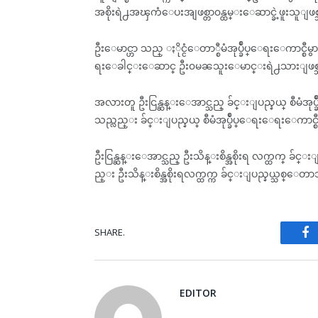
အစိုးရဲ႕အၾကံေပးအျဖစ္တာ၀န္ထမ္းေဆာင္ခဲ့ဖူးသူျဖစ
ဦးေမာင္ဟာ သည္ ႏိုင္ငံေတာ္စီမံအုပ္ခ်ဳပ္ေရးေကာင္စီမွ
ရးေခါင္းေဆာင္ ဦး၀မၼသူးေမာင္းရဲ႕သားျဖစ္
အလားတူ ဦးငြန္ဆန္းေအာင္သည္ ခ်င္းျပည္နယ္ စီမံအုပ
သည္လည္း ခ်င္းျပည္နယ္ စီမံအုပ္ခ်ဳပ္ေရးေရးေကာင္စီ
ဦးငြန္ဆန္းေအာင္သည္ ဦးသိန္းစိန္အစိုးရ လက္ထက္ ခ်င္
ည္း ဦးသိန္းစိန္အစိုးရလက္ထက္က ခ်င္းျပည္နယ္သစ္ေတာ
SHARE.
Fa
EDITOR