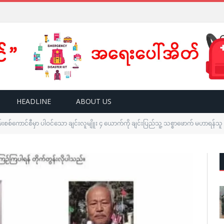
HEADLINE
ABOUT US
စစ်ကောင်စီမှာ ပါဝင်သော ချင်းလူမျိူး ၄ ယောက်ကို ချင်းပြည်သူ့ သစ္စာဖောက် မဟာရန်