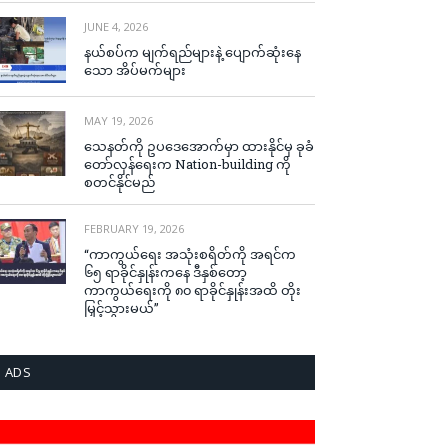
JUNE 4, 2026
နယ်စပ်က မျက်ရည်များနဲ့ ပျောက်ဆုံးနေ
သော အိပ်မက်များ
MAY 19, 2026
သေနတ်ကို ဥပဒေအောက်မှာ ထားနိုင်မှ ခုခံ
တော်လှန်ရေးက Nation-building ကို
စတင်နိုင်မည်
FEBRUARY 19, 2026
“ကာကွယ်ရေး အသုံးစရိတ်ကို အရင်က
၆၅ ရာခိုင်နှုန်းကနေ ဒီနှစ်တော့
ကာကွယ်ရေးကို ၈၀ ရာခိုင်နှုန်းအထိ တိုး
မြှင့်သွားမယ်”
ADS