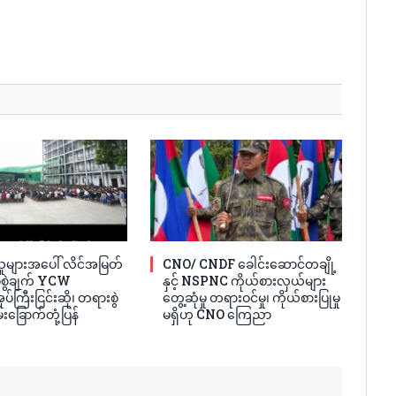
ူများအပေါ် လိင်အမြတ်
CNO/ CNDF ခေါင်းဆောင်တချို့
ပ်စွဲချက် YCW
နှင့် NSPNC ကိုယ်စားလှယ်များ
ပ်ကြီးငြင်းဆို၊ တရားစွဲ
တွေ့ဆုံမှု တရားဝင်မှု၊ ကိုယ်စားပြုမှု
်းခြောက်တုံ့ပြန်
မရှိဟု CNO ကြေညာ