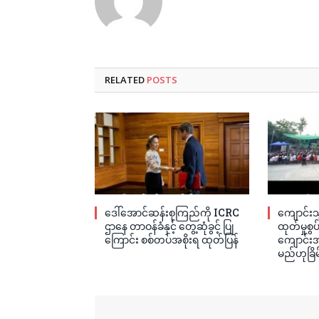
RELATED
POSTS
ဒေါ်အောင်ဆန်းစုကြည်ကို ICRC
ကျောင်းသ
ဌာနေ တာဝန်ခံနှင့် တွေ့ဆုံခွင့် ပြု
ထုတ်မှုစွ
ကြောင်း စစ်တပ်အစိုးရ ထုတ်ပြန်
ကျောင်းအု
မည်ဟုခြိမ