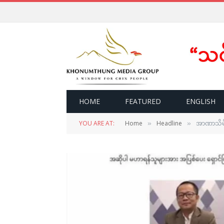
HOME
FEATURED
ENGLISH
YOU ARE AT:
Home
Headline
အာဏာသိမ်း
»
»