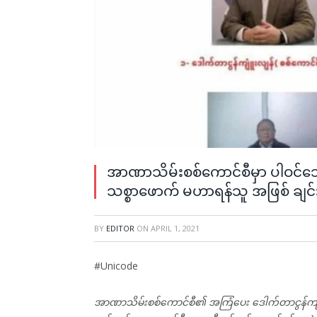
အာဏာသိမ်းစစ်ကောင်စီမှာ ပါဝင်သော
သစ္စာဖောက် မဟာရန်သူ အဖြစ် ချ
BY
EDITOR
ON
APRIL 1, 2021
#Unicode
အာဏာသိမ်းစစ်ကောင်စီ၏ အကြံပေး ဒေါက်တာငွန်ကျူံး