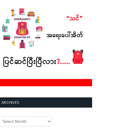
ARCHIVES
rchives