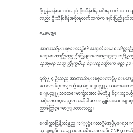
ဦးငွန်ဆန်းအောင်သည် ဦးသိန်းစိန်အစိုးရ လက်ထက် ချင
လည်း ဦးသိန်းစိန်အစိုးရလက်ထက်က ချင်းပြည်နယ်သ
#Zawgyi
အာဏာသိမ္းစစ္ေကာင္စီ၏ အၾကံေပး ေဒါက္တာငြန္က်ဴံးလ်
ေရးေကာင္စီဥကၠဌ ဦးငြန္ဆန္းေအာင္ႏွင့္ အဖြဲ႔၀င
သူအျဖစ္ သတ္မွ တ္လိုက္ၿပီဟု ခ်င္းလူငယ္မ်ားက မတ
၎တို႔ ၄ ဦးသည္ အာဏာသိမ္းစစ္ေကာင္စီမွ ေပးအပ္
ကေသာ ခ်င္းလူငယ္မ်ားမွ ခ်င္းျပည္သူ႔ သစၥာေဖာက
စ ျပည္သူ႔သစၥာေဖာက္မ်ားအား မိမိတို႔ ခ်င္းလူငယ္မ်ား
အဝိုင္းမ်ားမွလည္း အဆိုပါမဟာရန္သူမ်ားအား အျ
ညာခ်က္တြင္ေဖာ္ျပထားသည္။
ေဒါက္တာငြန္က်ဴံးလ်န္သည္ ႏိ္ုင္ငံေတာ္စီမံအုပ္ခ်ဳပ္ေရ
သူ ျဖစ္ၿပီး၊ ယခင္က ခ်င္းအမ်ဴိးသားတပ္ဦး CNF မ