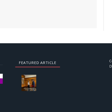
C
FEATURED ARTICLE
D
AUGUST
3, 2026
ဒေါ်
အောင်
ဆန်းစု
ကြည်
ကို
ICRC