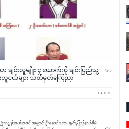
 ချင်းလူမျိူး ၄ ယောက်ကို ချင်းပြည်သူ့
0
င်းလူငယ်များ သတ်မှတ်ကြေညာ
HEADLINE
လျန်အပါအဝင် အဖွဲ့ဝင် ဦးမောင်းဟာ၊ ချင်းပြည်နယ်စီမံ