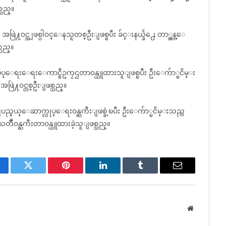
္သည္။
ာ အဖြဲ႔၀င္အျဖစ္ပါ၀င္ေနသူတစ္ဦးျဖစ္ၿပီး ခ်င္းနယ္ခ်ဲ႕ေ တာ္လွန္ေ
သည္။
္ခ်ဳပ္ေရးေရးေကာင္စီဥကၠဌတာ၀န္ယူထားသူျဖစ္ၿပီး ဦးေက်ာ္ၿငိမ္း
အဖြဲ႔၀င္တစ္ဦးျဖစ္သည္။
းျပည္နယ္ေဆာက္လုပ္ေရး၀န္ႀကီးျဖစ္ခဲ့ၿပီး ဦးေက်ာ္ၿငိမ္းသည္လ
သတၱဳ၀န္ႀကီးတာ၀န္ယူထားခဲ့သူျဖစ္သည္။
cebook
Twitter
Pinterest
LinkedIn
Tumblr
Email
Website