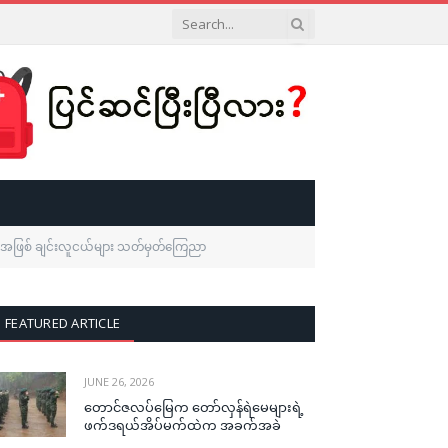
သူ အဖြစ် ချင်းလူငယ်များ သတ်မှတ်ကြေညာ
FEATURED ARTICLE
JUNE 26, 2026
တောင်ဇလပ်မြေက တော်လှန်ရဲမေများရဲ့
ဖက်ဒရယ်အိပ်မက်ထဲက အခက်အခဲ