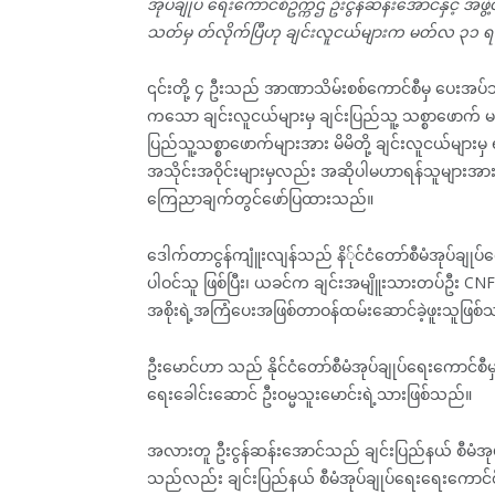
အုပ်ချုပ် ရေးကောင်စီဥက္ကဌ ဦးငွန်ဆန်းအောင်နှင့် အဖွဲ
သတ်မှ တ်လိုက်ပြီဟု ချင်းလူငယ်များက မတ်လ ၃၁ ရက
၎င်းတို့ ၄ ဦးသည် အာဏာသိမ်းစစ်ကောင်စီမှ ပေးအပ
ကသော ချင်းလူငယ်များမှ ချင်းပြည်သူ့ သစ္စာဖောက
ပြည်သူ့သစ္စာဖောက်များအား မိမိတို့ ချင်းလူငယ်များမ
အသိုင်းအဝိုင်းများမှလည်း အဆိုပါမဟာရန်သူများအား
ကြေညာချက်တွင်ဖော်ပြထားသည်။
ဒေါက်တာငွန်ကျူံးလျန်သည် နိ်ုင်ငံတော်စီမံအုပ်ချုပ်ရ
ပါဝင်သူ ဖြစ်ပြီး၊ ယခင်က ချင်းအမျိူးသားတပ်ဦး CN
အစိုးရဲ့အကြံပေးအဖြစ်တာဝန်ထမ်းဆောင်ခဲ့ဖူးသူဖြစ်
ဦးမောင်ဟာ သည် နိုင်ငံတော်စီမံအုပ်ချုပ်ရေးကောင်စီမှ
ရေးခေါင်းဆောင် ဦးဝမ္မသူးမောင်းရဲ့သားဖြစ်သည်။
အလားတူ ဦးငွန်ဆန်းအောင်သည် ချင်းပြည်နယ် စီမံအုပ်
သည်လည်း ချင်းပြည်နယ် စီမံအုပ်ချုပ်ရေးရေးကောင်စ