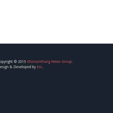
opyright © 2015
Khonumthung News Group
.
esign & Developed by
ExL
.