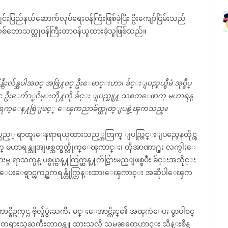
်းပြည်နယ်ဆောက်လုပ်ရေးဝန်ကြီးဖြစ်ခဲ့ပြီး ဦးကျော်ငြိမ်းသည်
စ်တောသတ္တုဝန်ကြီးတာဝန်ယူထားခဲ့သူဖြစ်သည်။
န္အပါအ၀င္ အဖြဲ႔၀င္ ဦးေမာင္းဟာ၊ ခ်င္းျပည္နယ္စီမံ အုပ္ခ်ဳပ္
္ ဦးေက်ာ္ၿငိမ္းတို႔ကို ခ်င္း ျပည္သူ႔ သစၥာေဖာက္ မဟာရန္
္လ ၃၁ ရက္ေန႔စြဲျဖင့္ ေၾကညာခ်က္ထုတ္ျပန္ခဲ့ၾကသည္။
သည့္ ရာထူးေနရာရယူထားသည့္အတြက္ ျပည္တြင္းျပည္ပေနထိုင္ၾ
္ မဟာရန္သူအျဖစ္သတ္မွတ္လိုက္ေၾကာင္း၊ ထိုအာဏာ႐ူး လက္ပါးေ
မွ ရာသက္ပန္ ပစ္ပယ္ကန္႔ကြက္ဆန္႔က်င္သြားမည္ျဖစ္ၿပီး ခ်င္းအသိုင္း
ပစ္ေပးေရွာင္ၾကဥ္ၾကရန္တိုက္တြန္းထားေၾကာင္း အဆိုပါေၾက
းေကာင္စီဥကၠဌ ဗိုလ္ခ်ဴပ္မွဴးႀကီး မင္းေအာင္လိႈင္၏ အၾကံေပး မွာပါ၀င္
ွာ ဗဟိုတရားသူႀကီးတာ၀န္ယူ ထားသလို သမၼတေဟာင္း သိန္းစိန္