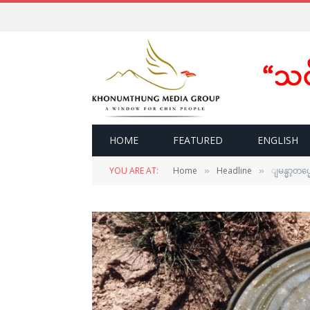
HOME
FEATURED
ENGLISH
YOU ARE AT:
Home
Headline
ျမန္မာ့တပ
»
»