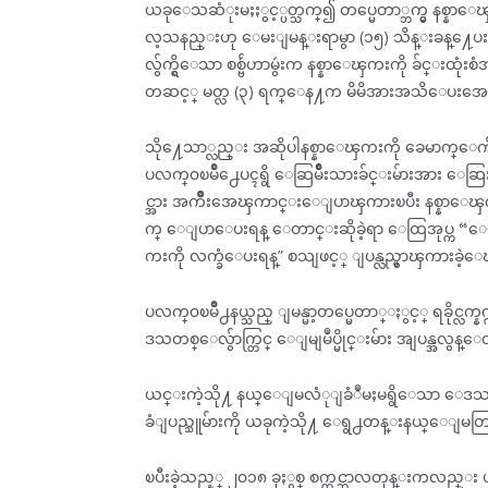
ယခုေသဆံုးမႈႏွင့္ပတ္သက္၍ တပ္မေတာ္ဘက္မွ နစ္နာေ
လ့သနည္းဟု ေမးျမန္းရာမွာ (၁၅) သိန္းခန္႔ေပး
လွ်က္ရွိေသာ စစ္ဗ်ဴဟာမွဴးက နစ္နာေၾကးကို ခ်င္းထ
တဆင့္ မတ္လ (၃) ရက္ေန႔က မိမိအားအသိေပး
သို႔ေသာ္လည္း အဆိုပါနစ္နာေၾကးကို ခေမာက္ေက်
ပလက္၀ၿမိဳ႕ေပၚရွိ ေဆြမ်ဳိးသားခ်င္းမ်ားအား ေဆြးေႏြ
င္အား အက်ဳိးအေၾကာင္းေျပာၾကားၿပီး နစ္နာေၾကးကိ
က္ ေျပာေပးရန္ ေတာင္းဆိုခဲ့ရာ ေထြအုပ္က “ေျ
ကးကို လက္ခံေပးရန္” စသျဖင့္ ျပန္လည္မွာၾက
ပလက္၀ၿမိဳ႕နယ္သည္ ျမန္မာ့တပ္မေတာ္ႏွင့္ ရခိုင္လက္နက္ကိ
ဒသတစ္ေလွ်ာက္တြင္ ေျမျမဳပ္မိုင္းမ်ား အျပန္အလွ
ယင္းကဲ့သို႔ နယ္ေျမလံုျခံဳမႈမရွိေသာ ေဒသ
ခံျပည္သူမ်ားကို ယခုကဲ့သို႔ ေရွ႕တန္းနယ္ေျ
ၿပီးခဲ့သည့္ ၂၀၁၈ ခုႏွစ္ စက္တင္ဘာလတုန္းကလည္း 