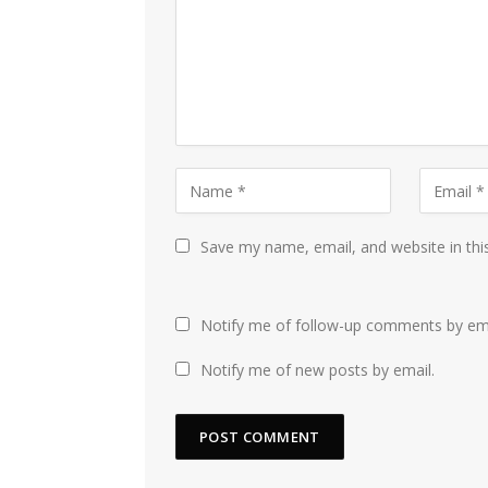
Save my name, email, and website in thi
Notify me of follow-up comments by ema
Notify me of new posts by email.