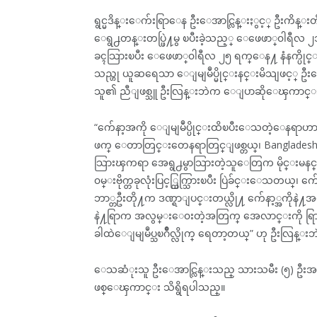
ရွင္မဒိန္းေက်းရြာေန ဦးေအာင္လြန္းႏွင့္ ဦးကိန္းတ
ေရွ႕တန္းတပ္ဖြဲ႔မွ ၿပီးခဲ့သည့္ ေဖေဖာ္၀ါ
ခၚသြားၿပီး ေဖေဖာ္၀ါရီလ ၂၅ ရက္ေန႔ နံနက္ပိုင္း (၁၀) န
သည္ဟု ယူဆရေသာ ေျမျမဳပ္မိုင္းနင္းမိသျဖင့္ 
သူ၏ ညီျဖစ္သူ ဦးလြန္းဘဲက ေျပာဆိုေၾကာင္း 
“က်ေနာ့အကို ေျမျမဳပ္ပိုင္းထိၿပီးေသတဲ့ေနရာဟာ က
ဖက္ ေတာတြင္းတေနရာတြင္ျဖစ္တယ္၊ Bangladesh နယ္စ
သြားၾကရာ အေရွ႕မွာသြားတဲ့သူေတြက မိုင္းမနင္
၀မ္းဗိုက္တခုလုံးပြင့္ထြက္သြားၿပီး ပြဲခ်င္းေသတယ္
ဘာ္တဦးတို႔က ဒဏ္ရာျပင္းတယ္လို႔ က်ေနာ့္အကိုနဲ႔
နဲ႔ရြာက အလွမ္းေ၀းတဲ့အတြက္ အေလာင္းကို ရြာဖက
ခါထဲေျမျမဳပ္သၿဂိဳလ္လိုက္ ရေတာ့တယ္” ဟု ဦးလြ
ေသဆံုးသူ ဦးေအာင္လြန္းသည္ သားသမီး (၅) ဦးအပ
ဖစ္ေၾကာင္း သိရွိရပါသည္။