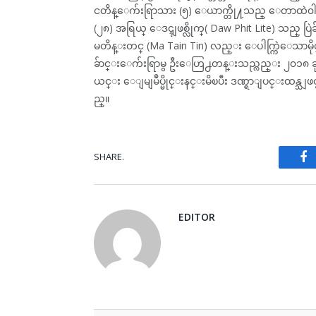
ငတိန္ေက်းရြာသား (၅) ေယာက္တို႔သည္ ေတာထဲ၀ါးဥ
(၂၈) အရြယ္ ေဒၚျဖစ္လိုက္( Daw Phit Lite) သည္ ပြ
မတိန္းတင္ (Ma Tain Tin) လည္း ေပါက္ကြဲေသာမိုင
ခ်ာင္းေက်းရြာမွ ဦးေဟြ႕တန္းသည္လည္း ၂၀၁၈ 
ယင္း ေျမျမဳပ္မိုင္းနင္းမိၿပီး ဒဏ္ရာျပင္းထန္
ည္။
SHARE.
Fa
EDITOR