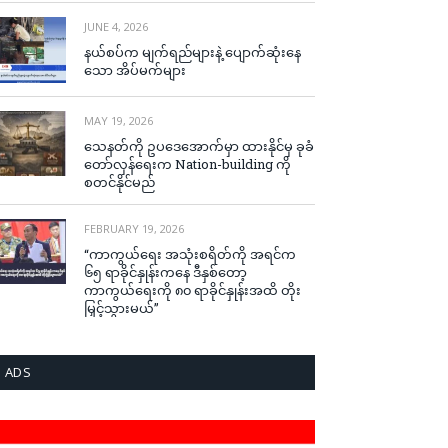
JUNE 4, 2026
နယ်စပ်က မျက်ရည်များနဲ့ ပျောက်ဆုံးနေ
သော အိပ်မက်များ
MAY 19, 2026
သေနတ်ကို ဥပဒေအောက်မှာ ထားနိုင်မှ ခုခံ
တော်လှန်ရေးက Nation-building ကို
စတင်နိုင်မည်
FEBRUARY 19, 2026
“ကာကွယ်ရေး အသုံးစရိတ်ကို အရင်က
၆၅ ရာခိုင်နှုန်းကနေ ဒီနှစ်တော့
ကာကွယ်ရေးကို ၈၀ ရာခိုင်နှုန်းအထိ တိုး
မြှင့်သွားမယ်”
ADS