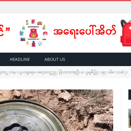
HEADLINE
ABOUT US
္မေတာ္က လမ္းျပအျဖစ္ေခၚေဆာင္သည့္ ရြာသားတစ္ဦး ေျမျမဳပ္မိုင္းနင္းမိေသဆံုး