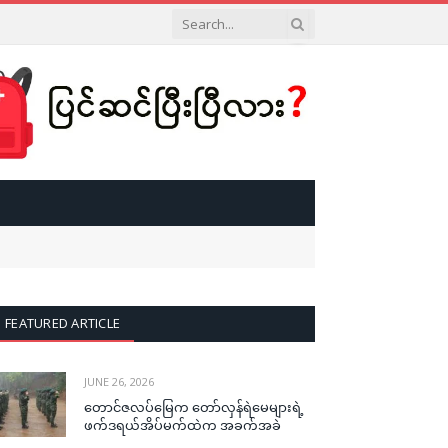
FEATURED ARTICLE
JUNE 26, 2026
တောင်ဇလပ်မြေက တော်လှန်ရဲမေများရဲ့
ဖက်ဒရယ်အိပ်မက်ထဲက အခက်အခဲ