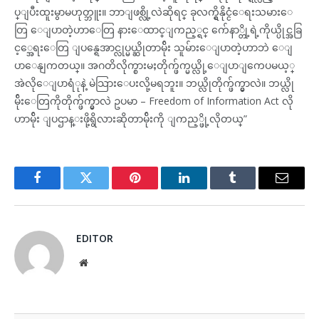
ပ္ျပီးထူးမွာမဟုတ္ဘူး။ ဘာျဖစ္လို့လဲဆိုရင္ ခုလက္ရွိနိုင္ငံေရးသမားေ
တြ ေျပာတဲ့ဟာေတြ နားေထာင္ျကည့္ရင္ က်ေနာ္တို့ရဲ့ကိုယ္ပိုင္အခြ
င့္အေရးေတြ ျပန္ရေအာင္လုပ္မယ္ဆိုတာမ်ိုး သူမ်ားေျပာတဲ့ဟာဘဲ ေျ
ပာေနျကတယ္။ အဂတိလိုက္စားမႈတိုက္ဖ်က္မယ္လို့ေျပာျကေပမယ့္
အဲလိုေျပာရံုနဲ့ မဲသြားေပးလို့မရဘူး။ ဘယ္လိုတိုက္ဖ်က္မွာလဲ။ ဘယ္လို
မ်ိုးေတြကိုတိုက္ဖ်က္မွာလဲ ဥပမာ – Freedom of Information Act လို
ဟာမ်ိုး ျပဌာန္းဖို့ရွိလားဆိုတာမ်ိုးကို ျကည့္ဖို့လိုတယ္”
Facebook
Twitter
Pinterest
LinkedIn
Tumblr
Email
EDITOR
Website