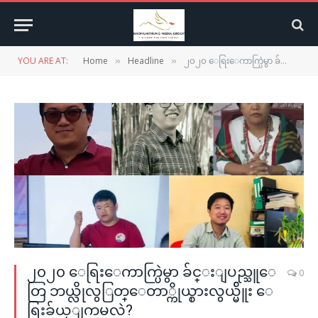
YOU ARE AT:
Home
Headline
၂၀၂၀ ေရြးေကာက္ပြဲမွာ ခ်င္းျပည္သူေတြ ဘယ္လိုလွြတ္ေတာ္ကိုယ္စားလွယ္မ်ိူး ေရြးခ်ယ္ျကမလဲ?
»
»
၂၀၂၀ ေရြးေကာက္ပြဲမွာ ခ်င္းျပည္သူေ
0
တြ ဘယ္လိုလွြတ္ေတာ္ကိုယ္စားလွယ္မ်ိူး ေ
ရြးခ်ယ္ျကမလဲ?