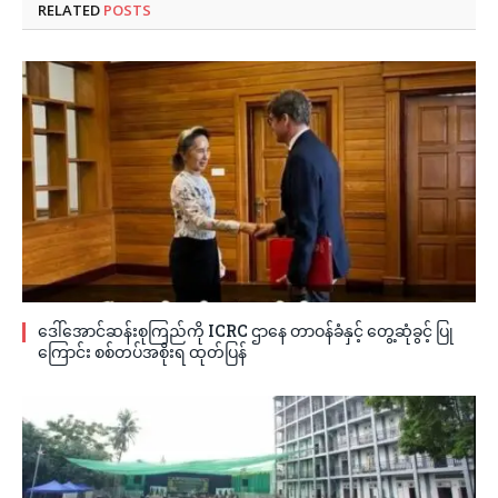
RELATED
POSTS
ဒေါ်အောင်ဆန်းစုကြည်ကို ICRC ဌာနေ တာဝန်ခံနှင့် တွေ့ဆုံခွင့် ပြု
ကြောင်း စစ်တပ်အစိုးရ ထုတ်ပြန်