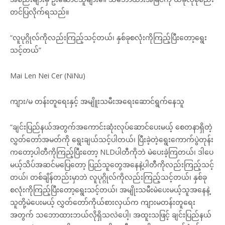
တင်ပြလိုက်ရသည်။
“လူပုဂ္ဂိုလ်ကိုလည်းကြည့်သင့်တယ်၊ နှစ်ခုစလုံးကိုကြည့်ပြီးတော့ရွေး
သင့်တယ်”
Mai Len Nei Cer (NiNu)
ကျား/မ တန်းတူရေးနှင့် အမျိူးသမီးအရေးဆောင်ရွက်နေသူ
“ချင်းပြည်နယ်အတွက်အကောင်းဆုံးလုပ်ဆောင်ပေးမယ့် စေတနာရှိတဲ့
လွှတ်တော်အမတ်ကို ရွေးချယ်သင့်ပါတယ်၊ ပြီးခဲ့တဲ့ရွေးကောက်ပွဲတုန်း
ကတော့ပါတီကိုကြည့်ပြီးတော့ NLDပါတီကိုဘဲ မဲပေးခဲ့ကြတယ်၊ ဒါပေ
မယ့်သိပ်အဆင်မပြေတော့ ပြည်သူတွေအနေနဲ့ပါတီကိုလည်းကြည့်သင့်
တယ်၊ တစ်ချိန်တည်းမှာဘဲ လူပုဂ္ဂိုလ်ကိုလည်းကြည့်သင့်တယ်၊ နှစ်ခု
စလုံးကိုကြည့်ပြီးတော့ရွေးသင့်တယ်၊ အမျိုးသမီးမဲပေးမယ့်သူအနေနဲ့
သူတို့မဲပေးမယ့် လွှတ်တော်ကိုယ်စားလှယ်က ကျားမတန်းတူရေး
အတွက် သဘောထားဘယ်လိုရှိသလဲပေါ့၊ အထူးသဖြင့် ချင်းပြည်နယ်