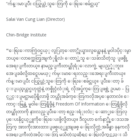
“က်န္းမာျပီး ငယ္ရြယ္တဲ့သူေတြကို ေရြးေစခ်င္တယ္”
Salai Van Cung Lian (Director)
Chin-Bridge Institute
“ေရြးေကာက္ပြဲဝင္မယ့္ လွြတ္ေတာ္ကိုယ္စားလွယ္အေနနဲ့ မူဝါဒပိုင္းမွာ
ဘယ္ေလာက္အေတြ့အျကံုရွိလဲ၊ ေတာ္တဲ့သူ ေသခ်ာသိတဲ့သူ ျဖစ္ဖို့
အေရးျကီးတယ္။ နာမည္ျကီးတယ္ဆိုရံုေလာက္နဲ့ မျပည့္စံုဘူး။
အေျခခံလို့ထင္ရေပမယ့္ က်မ္းမာေရးလည္းအေရးျကီးတယ္။
က်န္းမာျပီး ငယ္ရြယ္တဲ့သူေတြကို ေရြးေစခ်င္တယ္။ ျပီးေတာ့ ခ်
င္းျပည္နယ္တင္မဟုတ္ဘဲနဲ့ တစ္နိုင္ငံလံုးရဲ့ လိုအပ္ခ်က္ေတြျဖစ္တဲ့ ဥပမာ – ပြ
င့္လင္းျမင္သာမႈပိုရွိလာဖို့ ဘယ္လိုအခ်က္ေတြကလိုအပ္ေနတာလဲ။ ေ
ကာင္းမြန္တဲ့ မူဝါေတြရွိဖို့နဲ့ Freedom Of Information ေတြရွိဖို့လို
တယ္ဆိုတာကို နားလည္ျပီးေတာ့ စည္းရံုးလံႈ့ ေဆာ္မႈေတြလု
ပ္ေပးနိုင္မယ့္သူကိုေရြးေပးဖို့လို့တယ္။ ဒီလူဟာ က်ေနာ္တို့ေဒသအ
တြက္ အားကိုးအားထားျဖစ္မယ့္သူအျဖစ္ ေရြးလိုက္တဲ့အခ်ိန္မွာ ခုနကလို
အေရးျကီးတဲ့အပိုင္းေတြ မသိတဲ့သူဆိုရင္ ေရြးလိုက္ရင္လည္း သိ