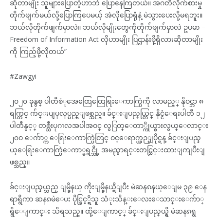
ဆိုတာမျိုး သူများပြောတဲ့ဟာဘဲ ပြောနေကြတယ်။ အဂတိလိုက်စားမှု
တိုက်ဖျက်မယ်လို့ပြောကြပေမယ့် အဲလိုပြောရုံနဲ့ မဲသွားပေးလို့မရဘူး။
ဘယ်လိုတိုက်ဖျက်မှာလဲ။ ဘယ်လိုမျိုးတွေကိုတိုက်ဖျက်မှာလဲ ဥပမာ –
Freedom of Information Act လိုဟာမျိုး ပြဌာန်းဖို့ရှိလားဆိုတာမျိုး
ကို ကြည့်ဖို့လိုတယ်”
#Zawgyi
၂၀၂၀ ခုနွစ္ ပါတီစံုအေထြေထြေရြးေကာက္ပြဲကို လာမည့္ နိုဝင္ဘာ ၈
ရက္တြင္ က်င္းပျပုလုပ္မည္ျဖစ္သည္။ ခ်င္းျပည္နယ္တြင္ နိုင္ငံေရးပါတီ ၁၂
ပါတီနွင့္ တစ္သီးပုဂၢလအပါအဝင္ လွြတ္ေတာ္ကိုယ္စားလွယ္ေလာင္း
၂၀ဝ ေက်ာ္က ေရြးေကာက္ပြဲတြင္ ဝင္ေရာက္ယွဉ္ျပိုင္ရန္ ခ်င္းျပည္န
ယ္ေရြးေကာက္ပြဲေကာ္မရွင္သို့ အမည္စာရင္းတင္သြင္းထားျကျပီးျ
ဖစ္သည္။
ခ်င္းျပည္နယ္သည္ ျမို့နယ္ ကိုးျမို့နယ္ရွိျပီး မဲဆနၵနယ္ေျမ ၃၉ ေန
ရာရွိကာ ဆနၵမဲေပး ပိုင္ခြင့္ရွိသူ သံုးသိန္းေလးေသာင္းေက်ာ္
ရွိေျကာင္း သိရသည္။ ထို့ေျကာင့္ ခ်င္းျပည္နယ္ရွိ မဲဆနၵရွ