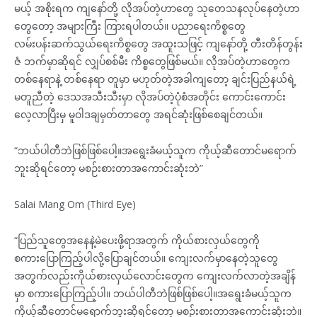
မယ့် အစိုးရက ကျနော်တို့ လိုအပ်တဲ့ဟာတွေ သုတေသနလုပ်နေတဲ့ဟာ
တွေတော့ အများကြီး ကြားရပါတယ်။ ပညာရေးကိစ္စတွေ
လမ်းပန်းဆက်သွယ်ရေးကိစ္စတွေ အထူးသဖြင့် ကျနော်တို့ တီးတိန်တွန်း
ဇံ ဘက်မှာဆိုရင် လျှပ်စစ်မီး ကိစ္စတွေဖြစ်မယ်။ လိုအပ်တဲ့ဟာတွေက
တစ်နေရာနဲ့ တစ်နေရာ တူမှာ မဟုတ်တဲ့အခါကျတော့ ချင်းပြည်နယ်ရဲ့
မတူညီတဲ့ ဒေသအသီးသီးမှာ လိုအပ်တဲ့ပုံစံအတိုင်း ကောင်းကောင်း
လေ့လာပြီးမှ မူဝါဒချမှတ်တာတွေ အရင်ဆုံးဖြစ်စေချင်တယ်။
“ဘယ်ပါတီဘဲဖြစ်ဖြစ်ပေါ့။အရွေးခံမယ့်သူက ကိုယ့်ဆီတောင်မရောက်
ဘူးဆိုရင်တော့ မစဉ်းစားတာအကောင်းဆုံးဘဲ”
Salai Mang Om (Third Eye)
“ပြည်သူတွေအနေနဲ့မဲပေးဖို့ရာအတွက် ကိုယ်စားလှယ်တွေကို
စကားပြောကြည့်ပါလို့ပြောချင်တယ်။ ကျေးလက်မှာနေတဲ့သူတွေ
အတွက်လည်းကိုယ်စားလှယ်လောင်းတွေက ကျေးလက်လာတဲ့အချိန်
မှာ စကားပြောကြည့်ပါ။ ဘယ်ပါတီဘဲဖြစ်ဖြစ်ပေါ့။အရွေးခံမယ့်သူက
ကိုယ့်ဆီတောင်မရောက်ဘူးဆိုရင်တော့ မစဉ်းစားတာအကောင်းဆုံးဘဲ။