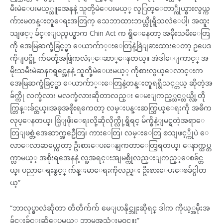
မီးမဲေပးမယ့္သူအေနနဲ့ သူတို့မဲေပးမယ့္ လွြတ္ေတာ္ကိုယ္စားလွယ္က
က်ားမတန္းတူေရးအတြက္ သေဘာထားဘယ္လိုရွိသလဲေပါ့၊ အထူး
သျဖင့္ ခ်င္းျပည္နယ္မွာက Chin Act က ရွိေနေတာ့ အမ်ိုးသမီးေတြ
ကို အေမြဆက္ခံခြင့္မွာ ေယာက်ာ္းေတြနဲ့ခြဲျခားထားေတာ့ ဥပေဒ
ကိုျပင္ဖို့ က်မတို့အဖြဲ့ကလံႈ့ေဆာ္ေနတယ္။ အဲဒါေျကာင့္ အ
မ်ိုးသမီးမဲဆနၵရွင္အေနနဲ့ သူတို့မဲေပးမယ့္ ကိုစားလွယ္ေလာင္းက
အေမြဆက္ခံခြင့္မွာ ေယာက်ာ္းေတြနဲ့တန္းတူရရွိသင့္တယ္ ဆိုတဲ့အ
ခ်က္ကို လက္ခံလား မလက္ခံလားဆိုတာလည္း ေမးျကည့္သင့္တယ္လို့တို
က္တြန္းခ်င္တယ္။အခုအစိုးရကေတာ့ လမ္းပန္းဆက္သြယ္ေရးကို အဓိက
လုပ္ေနတယ္၊ ဖြံ့ျဖိုးေရးလို့ဆိုလိုက္လို့ရွိရင္ မ်က္စိနဲ့ျမင္ရတဲ့အရာေ
တြျဖစ္တဲ့အေဆာက္အဦေတြ၊ ကားေတြ၊ လမ္းေတြ စသျဖင့္ကိုပဲ ေ
လာေလာဆယ္ကေတာ့ ဦးစားေပးေနျကတာေတြ့ရတယ္၊ ေနာက္ထပ္တ
က္လာမယ့္ အစိုးရအေနနဲ့ လူ့အရင္းအျမစ္ကိုလည္းျကည့္ေစခ်င္တ
ယ္၊ ပညာေရးနွင့္ က်န္းမာေရးကိုလည္း ဦးစားေပးေစခ်င္ပါတ
ယ္”
“ဘာလုပ္မွာလဲဆိုတာ တိတိက်က် မေျပာနိုင္ဘူးဆိုရင္ ဒါက ကိုယ့္အမ်ိုးအ
ခ်င္းခ်င္းဆိုေပမယ့္ ဘာမွအသံုးမဝင္ဘူး”