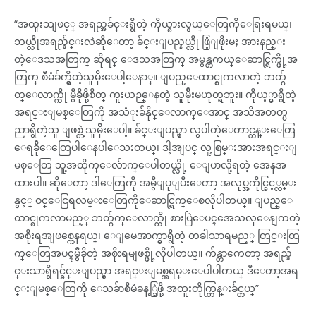
“အထူးသျဖင့္ အရည္အခ်င္းရွိတဲ့ ကိုယ္စားလွယ္ေတြကိုေရြးရမယ္၊
ဘယ္လိုအရည္ခ်င္းလဲဆိုေတာ့ ခ်င္းျပည္နယ္လို ဖြံ့ျဖိုးမႈ အားနည္း
တဲ့ေဒသအတြက္ ဆိုရင္ ေဒသအတြက္ အမွန္တကယ္ေဆာင္ရြက္ဖို့အ
တြက္ စီမံခ်က္ရွိတဲ့သူမ်ိုးေပါ့ေနာ္။ ျပည္ေထာင္စုကလာတဲ့ ဘတ္ဂ်
တ္ေလာက္ကို မွီခိုဖို့စိတ္ ကူးယဉ္ေနတဲ့ သူမ်ိုးမဟုတ္ရဘူး။ ကိုယ့္မွာရွိတဲ့
အရင္းျမစ္ေတြကို အသံုးခ်နိုင္ေလာက္ေအာင္ အသိအတတ္ပ
ညာရွိတဲ့သူ ျဖစ္တဲ့သူမ်ိုးေပါ့။ ခ်င္းျပည္မွာ လွပါတဲ့ေတာင္တန္းေတြ
ေရခ်ိုေတြေပါေနပါေသးတယ္၊ ဒါ့အျပင္ လူ့စြမ္းအားအရင္းျ
မစ္ေတြ သူ့အထိုက္ေလ်ာက္ေပါတယ္လို့ ေျပာလို့ရတဲ့ အေနအ
ထားပါ။ ဆိုေတာ့ ဒါေတြကို အမွီျပုျပီးေတာ့ အလုပ္အကိုင္ခြင့္လမ္း
နွင့္ ဝင္ေငြရလမ္းေတြကိုေဆာင္ရြက္ေစလိုပါတယ္။ ျပည္ေ
ထာင္စုကလာမည့္ ဘတ္ဂ်က္ေလာက္ကို စားပြဲေပၚအေသလုေနျကတဲ့
အစိုးရအျဖစ္ကေနရယ္၊ ေျမေအာက္မွာရွိတဲ့ တခါသာရမည့္ တြင္းထြ
က္ေတြအပၚမွီခိုတဲ့ အစိုးရမျဖစ္ဖို့လိုပါတယ္။ က်န္တာကေတာ့ အရည္ခ်
င္းသာရွိရင္ခ်င္းျပည္မွာ အရင္းျမစ္အရမ္းေပါပါတယ္ ဒီေတာ့အရ
င္းျမစ္ေတြကို ေသခ်ာစီမံခန့္ခြဲဖို့ အထူးတိုက္တြန္းခ်င္တယ္”