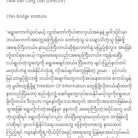
Salai Van Cung Lian (Director)
Chin-Bridge Institute
“ရွေးကောက်ပွဲဝင်မယ့် လွှတ်တော်ကိုယ်စားလှယ်အနေနဲ့ မူဝါဒပိုင်းမှာ
ဘယ်လောက်အတွေ့အကြုံရှိလဲ၊ တော်တဲ့သူ သေချာသိတဲ့သူ ဖြစ်ဖို့
အရေးကြီးတယ်။ နာမည်ကြီးတယ်ဆိုရုံလောက်နဲ့ မပြည့်စုံဘူး။ အခြေခံ
လို့ထင်ရပေမယ့် ကျမ်းမာရေးလည်းအရေးကြီးတယ်။ ကျန်းမာပြီး
ငယ်ရွယ်တဲ့သူတွေကို ရွေးစေချင်တယ်။ ပြီးတော့ ချင်းပြည်နယ်တင်
မဟုတ်ဘဲနဲ့ တစ်နိုင်ငံလုံးရဲ့ လိုအပ်ချက်တွေဖြစ်တဲ့ ဥပမာ – ပွင့်လင်း
မြင်သာမှုပိုရှိလာဖို့ ဘယ်လိုအချက်တွေကလိုအပ်နေတာလဲ။ ကောင်းမွန်
တဲ့ မူဝါတွေရှိဖို့နဲ့ Freedom Of Information တွေရှိဖို့လိုတယ်ဆိုတာကို
နားလည်ပြီးတော့ စည်းရုံးလှုံ့ ဆော်မှုတွေလုပ်ပေးနိုင်မယ့်သူကိုရွေးပေး
ဖို့လို့တယ်။ ဒီလူဟာ ကျနော်တို့ဒေသအတွက် အားကိုးအားထားဖြစ်မယ့်
သူအဖြစ် ရွေးလိုက်တဲ့အချိန်မှာ ခုနကလို အရေးကြီးတဲ့အပိုင်းတွေ မသိ
တဲ့သူဆိုရင် ရွေးလိုက်ရင်လည်း သိပ်ပြီးထူးမှာမဟုတ်ဘူး။ ဘာဖြစ်လို့
လဲဆိုရင် ခုလက်ရှိနိုင်ငံရေးသမားတွေ ပြောတဲ့ဟာတွေ နားထောင်
ကြည့်ရင် ကျနော်တို့ရဲ့ကိုယ်ပိုင်အခွင့်အရေးတွေ ပြန်ရအောင်လုပ်မယ်