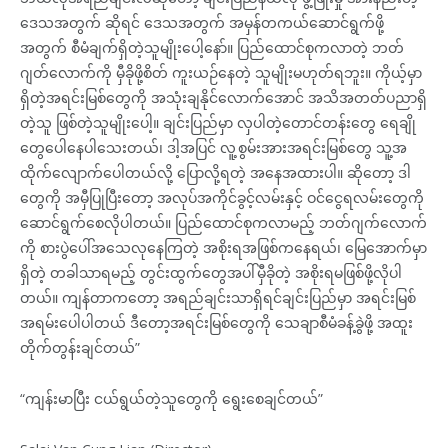
ဒေသအတွက် ဆိုရင် ဒေသအတွက် အမှန်တကယ်ဆောင်ရွက်ဖို့
အတွက် စီမံချက်ရှိတဲ့သူမျိုးပေါ့နော်။ ပြည်ထောင်စုကလာတဲ့ ဘတ်
ဂျတ်လောက်ကို မှီခိုဖို့စိတ် ကူးယဉ်နေတဲ့ သူမျိုးမဟုတ်ရဘူး။ ကိုယ့်မှာ
ရှိတဲ့အရင်းမြစ်တွေကို အသုံးချနိုင်လောက်အောင် အသိအတတ်ပညာရှိ
တဲ့သူ ဖြစ်တဲ့သူမျိုးပေါ့။ ချင်းပြည်မှာ လှပါတဲ့တောင်တန်းတွေ ရေချို
တွေပေါနေပါသေးတယ်၊ ဒါ့အပြင် လူ့စွမ်းအားအရင်းမြစ်တွေ သူ့အ
ထိုက်လျောက်ပေါတယ်လို့ ပြောလို့ရတဲ့ အနေအထားပါ။ ဆိုတော့ ဒါ
တွေကို အမှီပြုပြီးတော့ အလုပ်အကိုင်ခွင့်လမ်းနှင့် ဝင်ငွေရလမ်းတွေကို
ဆောင်ရွက်စေလိုပါတယ်။ ပြည်ထောင်စုကလာမည့် ဘတ်ဂျက်လောက်
ကို စားပွဲပေါ်အသေလုနေကြတဲ့ အစိုးရအဖြစ်ကနေရယ်၊ မြေအောက်မှာ
ရှိတဲ့ တခါသာရမည့် တွင်းထွက်တွေအပါ်မှီခိုတဲ့ အစိုးရမဖြစ်ဖို့လိုပါ
တယ်။ ကျန်တာကတော့ အရည်ချင်းသာရှိရင်ချင်းပြည်မှာ အရင်းမြစ်
အရမ်းပေါပါတယ် ဒီတော့အရင်းမြစ်တွေကို သေချာစီမံခန့်ခွဲဖို့ အထူး
တိုက်တွန်းချင်တယ်”
“ကျန်းမာပြီး ငယ်ရွယ်တဲ့သူတွေကို ရွေးစေချင်တယ်”