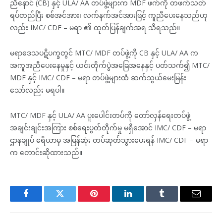
ညီနောင် (CB) နှင့် ULA/ AA တပ်ဖွဲ့များက MDF ဖက်ကို တဖက်သတ်
ရပ်တည်ပြီး စစ်အင်အား၊ လက်နက်အင်အားဖြင့် ကူညီပေးနေသည်ဟု
လည်း IMC/ CDF – မရာ ၏ ထုတ်ပြန်ချက်အရ သိရသည်။
မရာဒေသပဋိပက္ခတွင် MTC/ MDF တပ်ဖွဲ့ကို CB နှင့် ULA/ AA က
အကူအညီပေးနေမှုနှင့် ယင်းတိုက်ပွဲအခြေအနေနှင့် ပတ်သက်၍ MTC/
MDF နှင့် IMC/ CDF – မရာ တပ်ဖွဲ့များထံ ဆက်သွယ်မေးမြန်း
သော်လည်း မရပါ။
MTC/ MDF နှင့် ULA/ AA ပူးပေါင်းတပ်ကို တော်လှန်ရေးတပ်ဖွဲ့
အချင်းချင်းအကြား စစ်ရေးပွတ်တိုက်မှု မရှိအောင် IMC/ CDF – မရာ
ဌာနချုပ် ဧရိယာမှ အမြန်ဆုံး တပ်ဆုတ်သွားပေးရန် IMC/ CDF – မရာ
က တောင်းဆိုထားသည်။
Facebook
Twitter
Pinterest
LinkedIn
Tumblr
Email