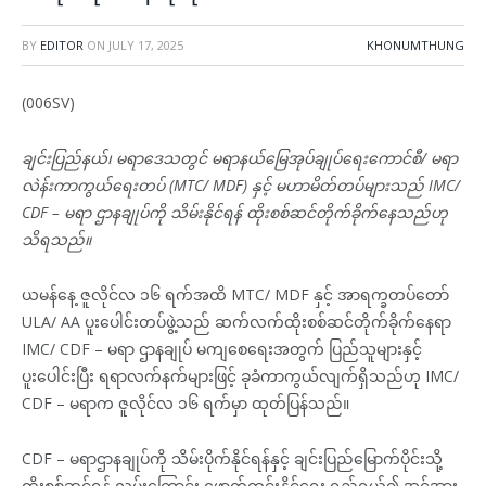
BY
EDITOR
ON
JULY 17, 2025
KHONUMTHUNG
(006SV)
ချင်းပြည်နယ်၊ မရာဒေသတွင် မရာနယ်မြေအုပ်ချုပ်ရေးကောင်စီ/ မရာ
လဲန်းကာကွယ်ရေးတပ် (MTC/ MDF) နှင့် မဟာမိတ်တပ်များသည် IMC/
CDF – မရာ ဌာနချုပ်ကို သိမ်းနိုင်ရန် ထိုးစစ်ဆင်တိုက်ခိုက်နေသည်ဟု
သိရသည်။
ယမန်နေ့ ဇူလိုင်လ ၁၆ ရက်အထိ MTC/ MDF နှင့် အာရက္ခတပ်တော်
ULA/ AA ပူးပေါင်းတပ်ဖွဲ့သည် ဆက်လက်ထိုးစစ်ဆင်တိုက်ခိုက်နေရာ
IMC/ CDF – မရာ ဌာနချုပ် မကျစေရေးအတွက် ပြည်သူများနှင့်
ပူးပေါင်းပြီး ရရာလက်နက်များဖြင့် ခုခံကာကွယ်လျက်ရှိသည်ဟု IMC/
CDF – မရာက ဇူလိုင်လ ၁၆ ရက်မှာ ထုတ်ပြန်သည်။
CDF – မရာဌာနချုပ်ကို သိမ်းပိုက်နိုင်ရန်နှင့် ချင်းပြည်မြောက်ပိုင်းသို့
ထိုးစစ်ဆင်ရန် လမ်းကြောင်း ဖောက်ထွင်းနိုင်ရေး ရည်ရွယ်၍ အင်အား