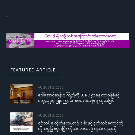
–
FEATURED ARTICLE
AUGUST 3, 2026
ဒေါ်အောင်ဆန်းစုကြည်ကို ICRC ဌာနေ တာဝန်ခံနှင့်
တွေ့ဆုံခွင့် ပြုကြောင်း စစ်တပ်အစိုးရ ထုတ်ပြန်
AUGUST 3, 2026
စစ်တပ်မှ တိုက်လေယာဉ် ၁ စီးနှင့် ငှက်တစ်ကောင်တို့
တိုက်မှုဖြစ်ပွားပြီး တိုက်လေယာဉ် ပျက်ကျဟုဆို