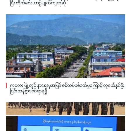
ပြီး တိုက်လေယာဉ် ပျက်ကျဟုဆို
ကလေးမြို့တွင် နာရေးမှအပြန် စစ်တပ်ပစ်ခတ်မှုကြောင့် လူငယ်နှစ်ဦး
ပြင်းထန်စွာဒဏ်ရာရရှိ