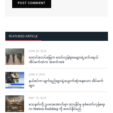
FEATURED ARTICLE
JUNE 26, 2026
တောင်ဇလပ်မြေက တော်လှန်ရဲမေများရဲ့ဖက်ဒရယ်
အိပ်မက်ထဲက အခက်အခဲ
JUNE 4, 2026
နယ်စပ်က မျက်ရည်များနဲ့ ပျောက်ဆုံးနေသော အိပ်မက်
များ
MAY 19, 2026
သေနတ်ကို ဥပဒေအောက်မှာ ထားနိုင်မှ ခုခံတော်လှန်ရေး
က Nation-building ကို စတင်နိုင်မည်