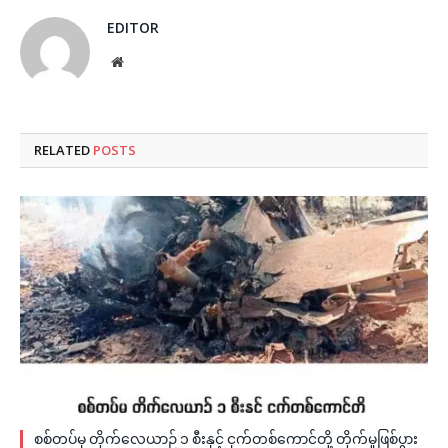
EDITOR
Website
RELATED
POSTS
စစ်တပ်မှ တိုက်လေယာဉ် ၁ စီးနှင့် ငှက်တစ်ကောင်တို့ တိုက်မှုဖြစ်ပွား