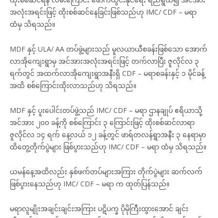
အလုံးအရင်းဖြင့် ထိုးစစ်ဆင်နေခြင်းဖြစ်သည်ဟု IMC/ CDF – မရာ
ထံမှ သိရသည်။
MDF နှင့် ULA/ AA တပ်ဖွဲ့များသည် မူလယာယီစခန်းဖြစ်သော အောက်
လာအိုကျေးရွာမှ အင်အားအလုံးအရင်းဖြင့် တက်လာပြီး ဇူလိုင်လ ၃
ရက်တွင် အထက်လာအိုကျေးရွာအနီးရှိ CDF – မရာစခန်းနှင့် ၁ မိုင်ခန့်
အထိ စစ်ကြောင်းထိုးလာသည်ဟု သိရသည်။
MDF နှင့် ပူးပေါင်းတပ်ဖွဲ့သည် IMC/ CDF – မရာ ဌာနချုပ် ဧရိယာသို့
အင်အား ၂၀၀ ခန့်ကို စစ်ကြောင်း ၃ ကြောင်းဖြင့် ထိုးစစ်ဆင်လာရာ
ဇူလိုင်လ ၁၄ ရက် နေ့လယ် ၁၂ ခန့်တွင် ဖာရ်တလန်ရွာအနီး ၃ နေရာမှာ
ထိတွေ့တိုက်ပွဲများ ဖြစ်ပွားသည်ဟု IMC/ CDF – မရာ ထံမှ သိရသည်။
ယမန်နေ့အထိလည်း နှစ်ဖက်တပ်များအကြား တိုက်ပွဲများ ဆက်လက်
ဖြစ်ပွားနေသည်ဟု IMC/ CDF – မရာ က ထုတ်ပြန်သည်။
မရာလူမျိုးအချင်းချင်းအကြား ပဋိပက္ခ ပိုမိုကြီးထွားအောင် ချင်း