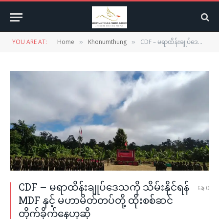
YOU ARE AT:
Home
Khonumthung
CDF – မရာထိန်းချုပ်ဒေသကို သိမ်းနိုင်ရန် MDF နှင့် မဟာမိတ်တပ်တို့ ထိုးစစ်ဆင်တိုက်ခိုက်နေဟုဆို
»
»
CDF – မရာထိန်းချုပ်ဒေသကို သိမ်းနိုင်ရန်
0
MDF နှင့် မဟာမိတ်တပ်တို့ ထိုးစစ်ဆင်
တိုက်ခိုက်နေဟုဆို