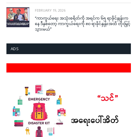
FEBRUARY 19, 2026
“ကာကွယ်ရေး အသုံးစရိတ်ကို အရင်က ၆၅ ရာခိုင်နှုန်းက
နေ ဒီနှစ်တော့ ကာကွယ်ရေးကို ၈၀ ရာခိုင်နှုန်းအထိ တိုးမြှင့်
သွားမယ်”
ADS