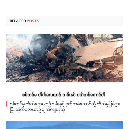
RELATED
POSTS
စစ်တပ်မှ တိုက်လေယာဉ် ၁ စီးနှင့် ငှက်တစ်ကောင်တို့ တိုက်မှုဖြစ်ပွား
ပြီး တိုက်လေယာဉ် ပျက်ကျဟုဆို