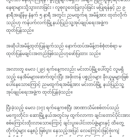
နေရာများသို့သွားလာခြင်း ၊ လူစုလူဝေးပြုလုပ်ခြင်း မပြုရန်နှင့် ည ၉
နာရီအချိန်မှ နံနက် ၅ နာရီ အတွင်း ညမထွက်ရ အမိန့်အား ထုတ်လိုက်
သည်ဟု ကန်ပက်လက်မြို့နယ်ပြည်သူ့အုပ်ချုပ်ရေးအဖွဲ့က
ထုတ်ပြန်သည်။
အဆိုပါအမိန့်ထုတ်ပြန်ချက်သည် နောက်ထပ်အမိန့်တစ်စုံတစ်ရာ မ
ထုတ်ပြန်မချင်းအတည်ဖြစ်သည်ဟုဖော်ပြထား သည်။
အလားတူ မေလ (၂၉) ရက်နေ့ကလည်း မင်းတပ်မြို့ပေါ်တွင် လူမရှိ
သည့် နေအိမ်များဖောက်ထွင်းပြီး အဖိုးတန် ပစ္စည်းများ ခိုးယူမှုများဖြစ်
ပေါ်နေသောကြောင့် ညမထွက်ရအမိန့်အား မင်းတပ်မြို့ နယ်ပြည်သူ့
အုပ်ချုပ်ရေးအဖွဲ့က ထုတ်ပြန်ခဲ့သည်။
ပြီးခဲ့သည့် မေလ (၁၇) ရက်နေ့ကစပြီး အာဏာသိမ်းစစ်တပ်သည်
မကွေးတိုင်း၊ ဆောမြို့နယ်အတွင်းမှ ထွက်လာကာ ချင်းတောင်ပိုင်းအား
စစ်ကြောင်းထိုးလာသောကြောင့် ချင်းပူးပေါင်းတပ်ဖွဲ့များနှင့် ထိတွေ့
တိုက်ပွဲများ နေ့စဉ် ဖြစ်ပွား နေသည့်အပြင် လေကြောင်းဖြင့်ဗုံးကျဲ