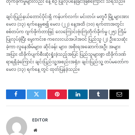
တိုက်ခိုက်မှုများလည်း နေ့ စဉ် ပြုလုပ်နေခြင်းဖြစ်ကြောင်း သိရသည်။
ချင်းပြည်နယ်တောင်ပိုင်းရှိ ကန်ပက်လက်၊ မင်းတပ်၊ မတူပီ မြို့များအား
မေလ (၁၃) ရက်နေ့မှစ၍ မေလ (၂၂) နေ့အထိ (၁၀) ရက်တာအတွင်း
စစ်တပ်က ဂျက်ဖိုက်တာဖြင့် လေကြောင်းဗုံးကြဲတိုက်ခိုက်မှု (၂၅) ကြိမ်
ပြုလုပ်ခဲ့ပြီး မွေးကင်းစ ကလေးငယ်အပါအဝင် ပြည်သူ (၂) ဦးသေဆုံး
ခဲ့ကာ လူနေအိမ်များ၊ ဆိုင်ခန်း များ၊ အစိုးရအဆောက်အဦး အများ
အပြား ထိခိုက်ပျက်စီးဆုံးရှုံးခဲ့သည့်အပြင် ပြည်သူများစွာ ထိခိုက်ဒဏ်
ရာရရှိခဲ့ကြောင်း ချင်းပြည်သူ့အစည်းအရုံး၊ ချင်းပြည်သူ့ တပ်မတော်က
မေလ (၁၃) ရက်နေ့ တွင် ထုတ်ပြန်ခဲ့သည်။
Facebook
Twitter
Pinterest
LinkedIn
Tumblr
Email
EDITOR
Website