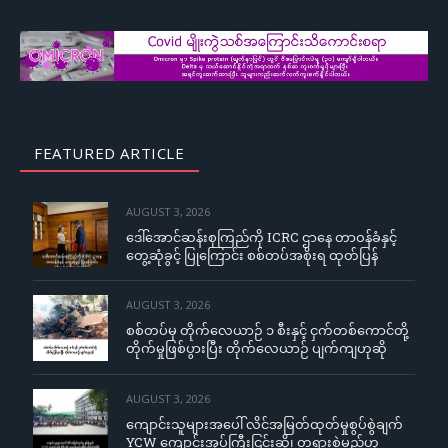
FEATURED ARTICLE
AUGUST 3, 2026
ဒေါ်အောင်ဆန်းစုကြည်ကို ICRC ဌာနေ တာဝန်ခံနှင့်
တွေ့ဆုံခွင့် ပြုကြောင်း စစ်တပ်အစိုးရ ထုတ်ပြန်
AUGUST 3, 2026
စစ်တပ်မှ တိုက်လေယာဉ် ၁ စီးနှင့် ငှက်တစ်ကောင်တို့
တိုက်မှုဖြစ်ပွားပြီး တိုက်လေယာဉ် ပျက်ကျဟုဆို
AUGUST 3, 2026
ကျောင်းသူများအပေါ် လိင်အမြတ်ထုတ်မှုစွပ်စွဲချက်
YCW ကျောင်းအုပ်ကြီးငြင်းဆို၊ တရားစွဲမည်ဟု