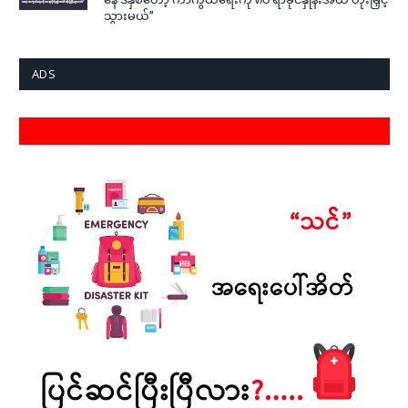
သွားမယ်”
ADS