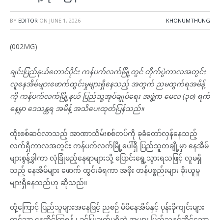
BY
EDITOR
ON
JUNE 1, 2026
KHONUMTHUNG
(002MG)
ချင်းပြည်နယ်တောင်ပိုင်း ကန်ပက်လက်မြို့တွင် တိုက်ပွဲကာလအတွင်း
လူနေအိမ်များဖောက်ထွင်းမှုများရှိနေသည့် အတွက် ညမထွက်ရအမိန့်
ကို ကန်ပက်လက်မြို့နယ် ပြည်သူ့အုပ်ချုပ်ရေး အဖွဲ့က မေလ (၃၀) ရက်
နေ့မှာ ဒေသန္တရ အမိန့် အသိပေးထုတ်ပြန်သည်။
ထိုးစစ်ဆင်လာသည့် အာဏာသိမ်းစစ်တပ်ကို ခုခံတော်လှန်နေသည့်
လက်ရှိကာလအတွင်း ကန်ပက်လက်မြို့ပေါ်ရှိ ပြည်သူတချို့မှာ နေအိမ်
များစွန့်ခွါကာ လုံခြုံမည့်နေရာများသို့ ပြောင်းရွေ့သွားရသဖြင့် လူမရှိ
သည့် နေအိမ်များ ဖောက် ထွင်းခံရကာ အဖိုး တန်ပစ္စည်းများ ခိုးယူမှု
များရှိနေသည်ဟု ဆိုသည်။
ထို့ကြောင့် ပြည်သူများအနေဖြင့် ညစဉ် မိမိနေအိမ်နှင့် ပုန်းခိုကျင်းများ
တွင်သာ နေထိုင်ကြရန် ၊ ခွင့်ပြုချက်မရှိဘဲ အများ ပြည်သူနှင့်ဆိုင်သော