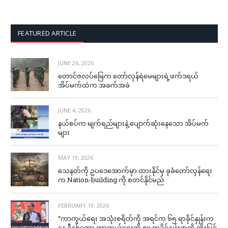
FEATURED ARTICLE
JUNE 26, 2026
တောင်ဇလပ်မြေက တော်လှန်ရဲမေများရဲ့ဖက်ဒရယ်
အိပ်မက်ထဲက အခက်အခဲ
JUNE 4, 2026
နယ်စပ်က မျက်ရည်များနဲ့ ပျောက်ဆုံးနေသော အိပ်မက်
များ
MAY 19, 2026
သေနတ်ကို ဥပဒေအောက်မှာ ထားနိုင်မှ ခုခံတော်လှန်ရေး
က Nation-building ကို စတင်နိုင်မည်
FEBRUARY 19, 2026
“ကာကွယ်ရေး အသုံးစရိတ်ကို အရင်က ၆၅ ရာခိုင်နှုန်းက
နေ ဒီနှစ်တော့ ကာကွယ်ရေးကို ၈၀ ရာခိုင်နှုန်းအထိ တိုးမြှင့်