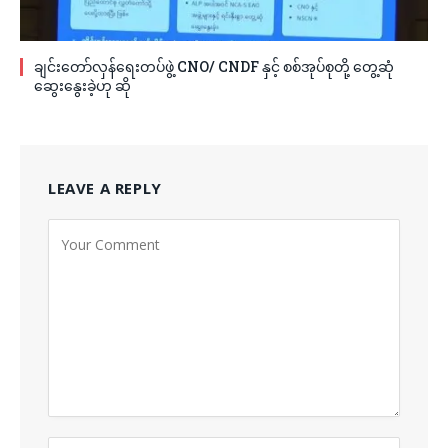
ချင်းတော်လှန်ရေးတပ်ဖွဲ့ CNO/ CNDF နှင့် စစ်အုပ်စုတို့ တွေ့ဆုံ
ဆွေးနွေးခဲ့ဟု ဆို
LEAVE A REPLY