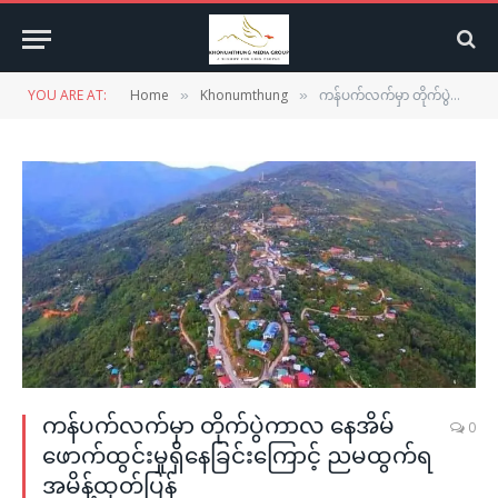
YOU ARE AT:
Home
Khonumthung
ကန်ပက်လက်မှာ တိုက်ပွဲကာလ နေအိမ်ဖောက်ထွင်းမှုရှိနေခြင်းကြောင့် ညမထွက်ရအမိန့်ထုတ်ပြန်
»
»
ကန်ပက်လက်မှာ တိုက်ပွဲကာလ နေအိမ်
0
ဖောက်ထွင်းမှုရှိနေခြင်းကြောင့် ညမထွက်ရ
အမိန့်ထုတ်ပြန်