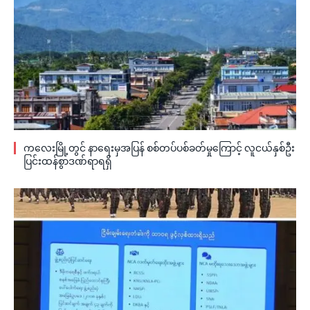
ကလေးမြို့တွင် နာရေးမှအပြန် စစ်တပ်ပစ်ခတ်မှုကြောင့် လူငယ်နှစ်ဦး
ပြင်းထန်စွာဒဏ်ရာရရှိ