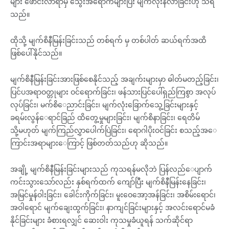
များ ဖောင်းလာရာမှ သွေးအရောက်များပြီး မျက်လုံးနီလာခြင်းဟု သိရ
သည်။
ထိုသို့ မျက်စိနီမြန်းခြင်းသည် တစ်ရက် မှ တစ်ပါတ် ဆယ်ရက်အထိ
ဖြစ်ပေါ်နိုင်သည်။
မျက်စိနီမြန်းခြင်းအားဖြစ်စေနိုင်သည့် အချက်းများမှာ ဓါတ်မတည့်ခြင်း၊
ပြင်ပအရာဝတ္တုများ ဝင်ရောက်ခြင်း၊ ဖန်သားပြင်ပေါ်ရှည်ကြစွာ အလုပ်
လုပ်ခြင်း၊ မက်စိ‌ေညာင်းခြင်း၊ မျက်လုံးခြောက်သွေ့ခြင်းများနှင့်
ခရမ်းလွန်‌ေရာင်ခြည် ထိတွေ့မှုများခြင်း၊ မျက်စိနာခြင်း၊ ရေတိမ်
သို့မဟုတ် မျက်ကြည်လွှာပေါက်ပြဲခြင်း၊ ရောဂါပိုးဝင်ခြင်း စသည့်အ‌ေ
ကြာင်းအရာများ‌ေကြာင့် ဖြစ်တတ်သည်ဟု ဆိုသည်။
အချို့ မျက်စိ‌နီမြန်းခြင်းများသည် ကုသရန်မလိုဘဲ ပြန်လည်‌ေပျာက်
ကင်းသွားသော်လည်း နှစ်ရက်ထက် ကျော်ပြီး မျက်စိနီမြန်းနေခြင်း၊
အမြင်မှုန်ဝါးခြင်း၊ ခေါင်းကိုက်ခြင်း၊ မူးဝေအော့အန်ခြင်း၊ အစိမ်းရောင်၊
အဝါရောင် မျက်ချေးထွက်ခြင်း၊ နာကျင်ခြင်းများနှင့် အလင်းရောင်မခံ
နိုင်ခြင်းများ ခံစားရလျှင် ဆေးဝါး ကုသမှုခံယူရန် သက်ဆိုင်ရာ