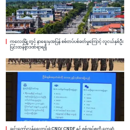
ကလေးမြို့တွင် နာရေးမှအပြန် စစ်တပ်ပစ်ခတ်မှုကြောင့် လူငယ်နှစ်ဦး
ပြင်းထန်စွာဒဏ်ရာရရှိ
ချင်းတော်လှန်ရေးတပ်ဖွဲ့ CNO/ CNDF နှင့် စစ်အုပ်စုတို့ တွေ့ဆုံ