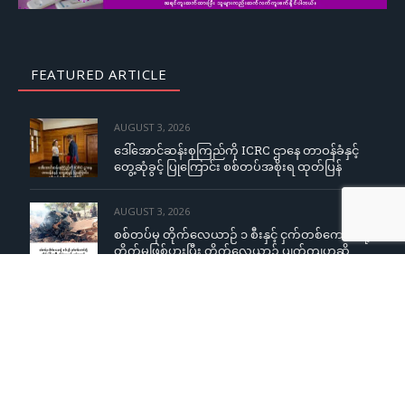
FEATURED ARTICLE
AUGUST 3, 2026
ဒေါ်အောင်ဆန်းစုကြည်ကို ICRC ဌာနေ တာဝန်ခံနှင့်
တွေ့ဆုံခွင့် ပြုကြောင်း စစ်တပ်အစိုးရ ထုတ်ပြန်
AUGUST 3, 2026
စစ်တပ်မှ တိုက်လေယာဉ် ၁ စီးနှင့် ငှက်တစ်ကောင်တို့
တိုက်မှုဖြစ်ပွားပြီး တိုက်လေယာဉ် ပျက်ကျဟုဆို
AUGUST 3, 2026
ကျောင်းသူများအပေါ် လိင်အမြတ်ထုတ်မှုစွပ်စွဲချက်
YCW ကျောင်းအုပ်ကြီးငြင်းဆို၊ တရားစွဲမည်ဟု
ခြိမ်းခြောက်တုံ့ပြန်
AUGUST 3, 2026