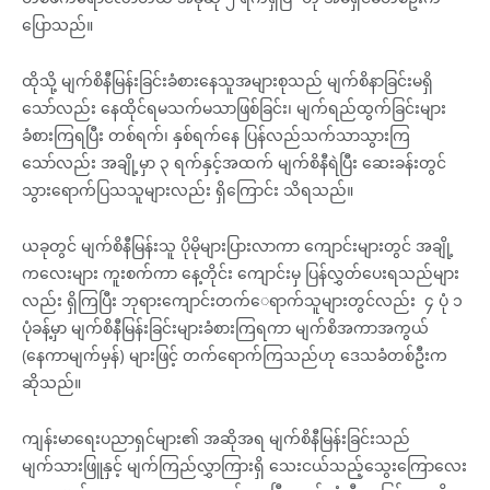
ပြောသည်။
ထိုသို့ မျက်စိနီမြန်းခြင်းခံစားနေသူအများစုသည် မျက်စိနာခြင်းမရှိ
သော်လည်း နေထိုင်ရမသက်မသာဖြစ်ခြင်း၊ မျက်ရည်ထွက်ခြင်းများ
ခံစားကြရပြီး တစ်ရက်၊ နှစ်ရက်နေ ပြန်လည်သက်သာသွားကြ
သော်လည်း အချို့မှာ ၃ ရက်နှင့်အထက် မျက်စိနီရဲပြီး ဆေးခန်းတွင်
သွားရောက်ပြသသူများလည်း ရှိကြောင်း သိရသည်။
ယခုတွင် မျက်စိနီမြန်းသူ ပိုမိုများပြားလာကာ ကျောင်းများတွင် အချို့
ကလေးများ ကူးစက်ကာ နေ့တိုင်း ကျောင်းမှ ပြန်လွှတ်ပေးရသည်များ
လည်း ရှိကြပြီး ဘုရားကျောင်းတက်‌ေရာက်သူများတွင်လည်း ၄ ပုံ ၁
ပုံခန့်မှာ မျက်စိနီမြန်းခြင်းများခံစားကြရကာ မျက်စိအကာအကွယ်
(နေကာမျက်မှန်) များဖြင့် တက်ရောက်ကြသည်ဟု ဒေသခံတစ်ဦးက
ဆိုသည်။
ကျန်းမာရေးပညာရှင်များ၏ အဆိုအရ မျက်စိနီမြန်းခြင်းသည်
မျက်သားဖြူနှင့် မျက်ကြည်လွှာကြားရှိ သေးငယ်သည့်သွေးကြောလေး