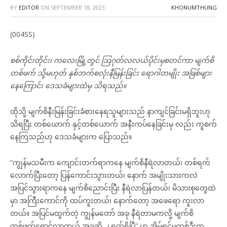
BY
EDITOR
ON
SEPTEMBER 18, 2023
KHONUMTHUNG
(004SS)
စစ်ကိုင်းတိုင်း၊ ကလေးမြို့တွင် ဩဂုတ်လလယ်ပိုင်းမှစတင်ကာ မျက်စိ
တစ်ဖက် သို့မဟုတ် နှစ်ဘက်စလုံးနီမြန်းခြင်း ရောဂါတမျိုး အဖြစ်များ
နေကြောင်း ဒေသခံများထံမှ သိရသည်။
ထိုသို့ မျက်စိနီးမြန်းခြင်းခံစားနေရသူများသည် နာကျင်ခြင်းမရှိဘူးဟု
သိရပြီး တစ်ယောက် နှင့်တစ်ယောက် အနီးကပ်နေခြင်းမှ လည်း ကူစက်
နေကြသည်ဟု ဒေသခံများက ပြောသည်။
“ကျွန်မသမီးက ကျောင်းတက်ရာကနေ မျက်စိနီရဲလာတယ်၊ တစ်ရက်
လောက်ပြီးတော့ ပြန်ကောင်းသွားတယ်၊ နောက် အမျိုးသားကလဲ
အပြင်သွားရာကနေ မျက်စိညောင်းပြီး နီရဲလာပြန်တယ်၊ မိသားစုတွေထဲ
မှာ အကြီးကောင်ကို ထပ်ကူးတယ်၊ နောက်တော့ အဖေရော ကူးလာ
တယ်။ အပြင်မထွက်တဲ့ ကျွန်မတော် အခု နီရဲတာမကလို့ မျက်စိ
တစ်ဖက်ရောင်လာတယ် အခုဆို ၂ ရက်ရှိပြီ” ဟု အိမ်ရှင်မတစ်ဦးက