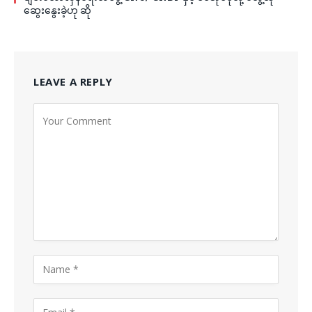
ဆွေးနွေးခဲ့ဟု ဆို
LEAVE A REPLY