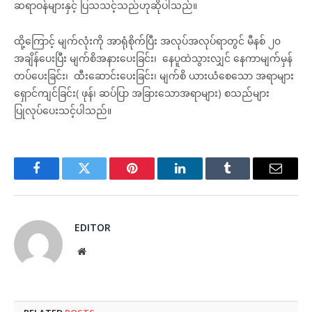
ဆရာဝန်များနှင့် ပြသသင့်သည်ဟုဆိုပါသည်။
ထို့ကြောင့် မျက်လုံးကို အာရုံစိုက်ပြီး အလုပ်အလုပ်ရာတွင် မီနစ် ၂၀
အချိန်ပေးပြီး မျက်စိအနားပေးခြင်း၊ နေပူထဲသွားလျှင် နေကာမျက်မှန်
တပ်ပေးခြင်း၊ ထီးဆောင်းပေးခြင်း၊ မျက်စိ ယားယံစေသော အရာများ
ရှောင်ကျင်ခြင်း( ဖုန်၊ ဆပ်ပြာ အခြားသောအရာများ) စသည်များ
ပြုလုပ်ပေးသင့်ပါသည်။
Facebook
Twitter
Pinterest
LinkedIn
Tumblr
Email
EDITOR
Website