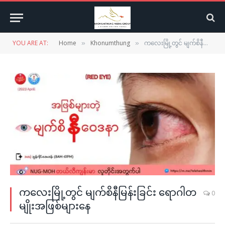
YOU ARE AT:
Home
Khonumthung
ကလေးမြို့တွင် မျက်စိနီမြန်းခြင်း ရောဂါတမျိုးအဖြစ်များနေ
»
»
ကလေးမြို့တွင် မျက်စိနီမြန်းခြင်း ရောဂါတ
0
မျိုးအဖြစ်များနေ