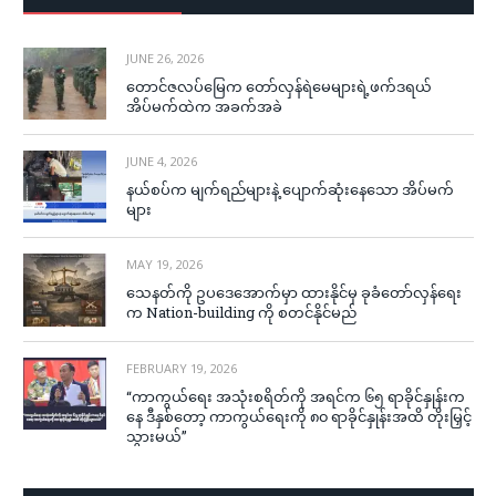
JUNE 26, 2026
တောင်ဇလပ်မြေက တော်လှန်ရဲမေများရဲ့ဖက်ဒရယ်
အိပ်မက်ထဲက အခက်အခဲ
JUNE 4, 2026
နယ်စပ်က မျက်ရည်များနဲ့ ပျောက်ဆုံးနေသော အိပ်မက်
များ
MAY 19, 2026
သေနတ်ကို ဥပဒေအောက်မှာ ထားနိုင်မှ ခုခံတော်လှန်ရေး
က Nation-building ကို စတင်နိုင်မည်
FEBRUARY 19, 2026
“ကာကွယ်ရေး အသုံးစရိတ်ကို အရင်က ၆၅ ရာခိုင်နှုန်းက
နေ ဒီနှစ်တော့ ကာကွယ်ရေးကို ၈၀ ရာခိုင်နှုန်းအထိ တိုးမြှင့်
သွားမယ်”