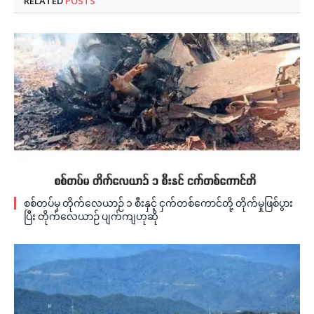
RELATED
POSTS
စစ်တပ်မှ တိုက်လေယာဉ် ၁ စီးနှင့် ငှက်တစ်ကောင်တို့ တိုက်မှုဖြစ်ပွား
ပြီး တိုက်လေယာဉ် ပျက်ကျဟုဆို