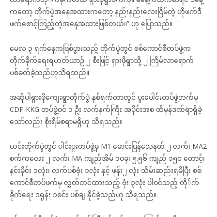
ကတော့ တိုက်ပွဲအနေအထားကတော့ နည်းနည်းလေးငြိမ်တဲ့ ဟိုဖက်ဒီ
ဖက်စောင့်ကြည့်တဲ့အနေအထားဖြစ်တယ်။” ဟု ပြောသည်။
မေလ ၃ ရက်နေ့ကဖြစ်ပွားသည့် တိုက်ပွဲတွင် စစ်ကောင်စီတပ်ဖွဲ့က
တိုက်ခိုက်ရေးရဟတ်ယာဉ် ၂ စီးဖြင့် ရှားဖိုရွာသို့ ၂ ကြိမ်လာရောက်
ပစ်ခတ်ခဲ့သည်ဟုသိရသည်။
အဆိုပါရှားဖိုကျေးရွာတိုက်ပွဲ နှစ်ရက်တာတွင် ပူးပေါင်းတပ်ဖွဲ့ဘက်မှ
CDF-KKG တပ်ဖွဲ့ဝင် ၁ ဦး လက်နက်ကြီး အပိုင်းအစ ထိမှန်ဒဏ်ရာရှိခဲ့
သော်လည်း စိုးရိမ်စရာမရှိဟု သိရသည်။
ယင်းတိုက်ပွဲတွင် ပါင်းပူးတပ်ဖွဲ့မှ M1 မောင်းပြန်သေနတ် ၂ လက်၊ MA2
စက်ကလေး ၂ လက်၊ MA ကျည်အိမ် ၁ဝခု၊ ၅.၅၆ ကျည် ၁၅၀ တောင့်၊
နင်းမိုင်း ၁လုံး၊ လက်ပစ်ဗုံး ၁လုံး နှင့် ဖုန်း၂ လုံး သိမ်းဆည်းရမိပြီး စစ်
ကောင်စီတပ်ဖက်မှ လွှတ်တင်ထားသည့် ဗုံး ၃လုံး ပါဝင်သည့် တို်က်
ခိုက်ရေး ဒရုန်း ၁စင်း ပစ်ချ နိုင်ခဲ့သည်ဟု သိရသည်။