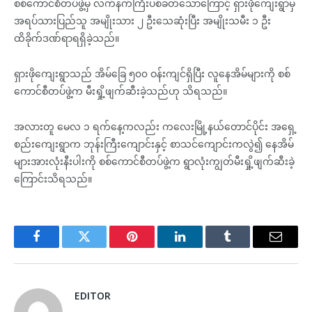
စစ်ကောင်စီတပ်ဖွဲ့မှ လက်နက်ကြီးပစ်ခတ်သောကြောင့် ရှားဖိုကျေးရွာမှ
အရပ်သားပြည်သူ အမျိုးသား ၂ ဦးသေဆုံးပြီး အမျိုးသမီး ၁ ဦး
ထိခိုက်ဒဏ်ရာရရှိခဲ့သည်။
ရှားဖိုကျေးရွာသည် အိမ်ခြေ ၅၀၀ ဝန်းကျင်ရှိပြီး လူနေအိမ်များကို စစ်
ကောင်စီတပ်ဖွဲ့က မီးရှို့ဖျက်ဆီးခဲ့သည်ဟု သိရသည်။
အလားတူ မေလ ၁ ရက်နေ့ကလည်း ကလေးမြို့နယ်တောင်ပိုင်း အရှေ့
စည်းကျေးရွာက ဘုန်းကြီးကျောင်းနှင့် စာသင်ကျောင်းကလွဲ၍ နေအိမ်
များအားလုံးနီးပါးကို စစ်ကောင်စီတပ်ဖွဲ့က ရွာလုံးကျွတ်မီးရှို့ဖျက်ဆီးခဲ့
ကြောင်းသိရသည်။
Facebook
Twitter
Pinterest
LinkedIn
Tumblr
Email
EDITOR