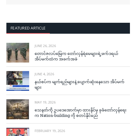
FEATURED ARTICLE
JUNE 26, 2026
တောင်ဇလပ်မြေက တော်လှန်ရဲမေများရဲ့ဖက်ဒရယ်
အိပ်မက်ထဲက အခက်အခဲ
JUNE 4, 2026
နယ်စပ်က မျက်ရည်များနဲ့ ပျောက်ဆုံးနေသော အိပ်မက်
များ
MAY 19, 2026
သေနတ်ကို ဥပဒေအောက်မှာ ထားနိုင်မှ ခုခံတော်လှန်ရေး
က Nation-building ကို စတင်နိုင်မည်
FEBRUARY 19, 2026