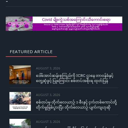
–
FEATURED ARTICLE
AUGUST 3, 2026
ဒေါ်အောင်ဆန်းစုကြည်ကို ICRC ဌာနေ တာဝန်ခံနှင့်
တွေ့ဆုံခွင့် ပြုကြောင်း စစ်တပ်အစိုးရ ထုတ်ပြန်
AUGUST 3, 2026
စစ်တပ်မှ တိုက်လေယာဉ် ၁ စီးနှင့် ငှက်တစ်ကောင်တို့
တိုက်မှုဖြစ်ပွားပြီး တိုက်လေယာဉ် ပျက်ကျဟုဆို
AUGUST 3, 2026