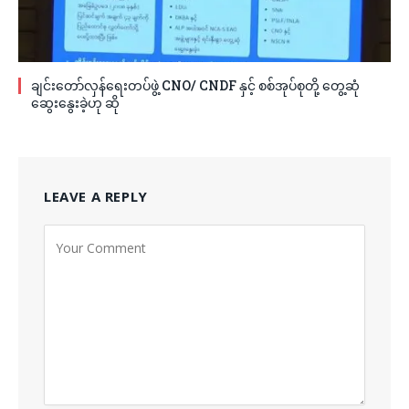
ချင်းတော်လှန်ရေးတပ်ဖွဲ့ CNO/ CNDF နှင့် စစ်အုပ်စုတို့ တွေ့ဆုံ
ဆွေးနွေးခဲ့ဟု ဆို
LEAVE A REPLY