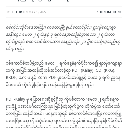
BY
EDITOR
ON
MAY 5, 2022
KHONUMTHUNG
စစ်ကိုင်းတိုင်းဒေသကြီး၊ ကလေးမြို့နယ်တောင်ပိုင်း၊ ရှားဖိုကျေးရွာ
အနီးတွင် မေလ ၂ ရက်နှင့် ၃ ရက်နေ့အထိဖြစ်ပွားသော ၂ ရက်တာ
တိုက်ပွဲတွင် စစ်ကောင်စီတပ်သား အနည်းဆုံး ၂၀ ဦးသေဆုံးခဲ့သည်ဟု
သိရသည်။
စစ်ကောင်စီတပ်ဖွဲ့သည် မေလ ၂ ရက်နေ့နံနက်ပိုင်းကစ၍ ရှားဖိုကျေးရွာ
ဘကို အပြင်းအထန်ထိုးစစ်ဆင်လာခဲ့ရာ PDF (Kalay), CDF(KKG),
RKDF, ပ.က.ဖ နှင့် Zomi PDF ပူးပေါင်းတပ်ဖွဲ့နှင့် မေလ ၃ ရက် ညနေ
ပိုင်းအထိ တိုက်ပွဲပြင်းပြင်း ထန်ထန်ဖြစ်ပွားခဲ့ကြသည်။
PDF-Kalay မှ ပြေားရေးဆိုခွင့်ရှိသူ ကိုဗစ်တာက “မေလ ၂ ရက်နေ့က
ရှားဖိုနဲ့ အောင်မင်္ဂလာကြားမှာ ဖြစ်ခဲ့တဲ့တိုက်ပွဲက တိုက်ပွဲက တော်တော်
လေးပြင်း ထန်ပါတယ်။ မနေ့ကဆိုရင် စစ်ကောင်စီကနေပြီး ကလေးမြို့
ကနေပြီးတော့ တိုက်ခိုက်ရေး ရဟတ်ယာဉ် နှစ်စင်းသုံးပြီး နှစ်ကြိမ်တိတိ
လာရောက်တို်က်ခိုက်တယ် ရှားဖိုရွာဖက်ကို။ မနေ့ကထက်စာရင် ဒီနေ့