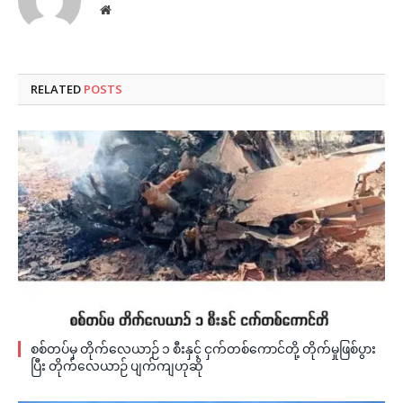
Website
RELATED
POSTS
စစ်တပ်မှ တိုက်လေယာဉ် ၁ စီးနှင့် ငှက်တစ်ကောင်တို့ တိုက်မှုဖြစ်ပွား
ပြီး တိုက်လေယာဉ် ပျက်ကျဟုဆို