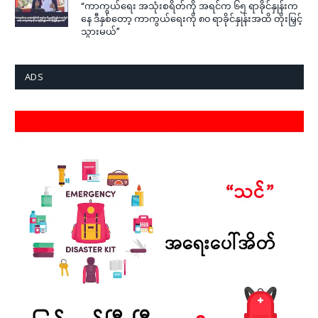
“ကာကွယ်ရေး အသုံးစရိတ်ကို အရင်က ၆၅ ရာခိုင်နှုန်းက
နေ ဒီနှစ်တော့ ကာကွယ်ရေးကို ၈၀ ရာခိုင်နှုန်းအထိ တိုးမြှင့်
သွားမယ်”
ADS