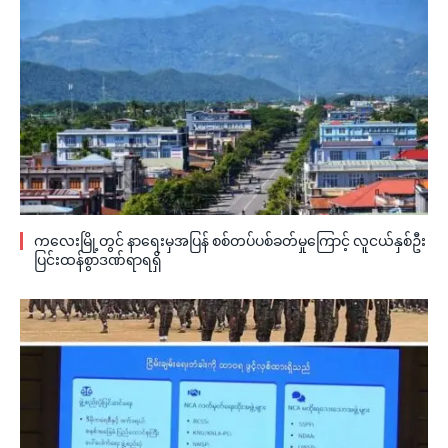
ကလေးမြို့တွင် နာရေးမှအပြန် စစ်တပ်ပစ်ခတ်မှုကြောင့် လူငယ်နှစ်ဦး
ပြင်းထန်စွာဒဏ်ရာရရှိ