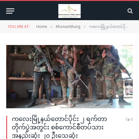
YOU ARE AT:
Home
Khonumthung
ကလေးမြို့နယ်တောင်ပိုင်း ၂ ရက်တာတိုက်ပွဲအတွင်း စစ်ကောင်စီတပ်သားအနည်းဆုံး ၂၀ ဦးသေဆုံး
»
»
ကလေးမြို့နယ်တောင်ပိုင်း ၂ ရက်တာ
0
တိုက်ပွဲအတွင်း စစ်ကောင်စီတပ်သား
အနည်းဆုံး ၂၀ ဦးသေဆုံး