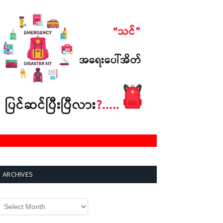
ARCHIVES
rchives