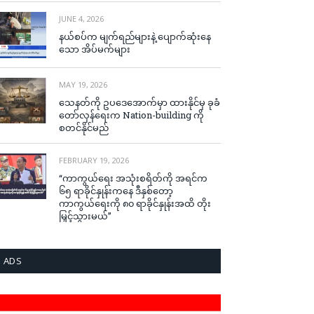
JUNE 4, 2026
နယ်စပ်က မျက်ရည်များနဲ့ ပျောက်ဆုံးနေ
သော အိပ်မက်များ
MAY 19, 2026
သေနတ်ကို ဥပဒေအောက်မှာ ထားနိုင်မှ ခုခံ
တော်လှန်ရေးက Nation-building ကို
စတင်နိုင်မည်
FEBRUARY 19, 2026
“ကာကွယ်ရေး အသုံးစရိတ်ကို အရင်က
၆၅ ရာခိုင်နှုန်းကနေ ဒီနှစ်တော့
ကာကွယ်ရေးကို ၈၀ ရာခိုင်နှုန်းအထိ တိုး
မြှင့်သွားမယ်”
ADS