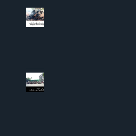
AUGUST 3,
2026
စစ်တပ်မှ
တိုက်လေယာဉ်
၁ စီးနှင့် ငှက်
တစ်ကောင်တို့
တိုက်မှုဖြစ်ပွား
ပြီး
တိုက်လေယာဉ်
ပျက်ကျဟုဆို
AUGUST 3,
2026
ကျောင်းသူ
များအပေါ်
လိင်အမြတ်
ထုတ်မှု
စွပ်စွဲချက်
YCW
ကျောင်းအုပ်
ကြီးငြင်းဆို၊
တရားစွဲမည်