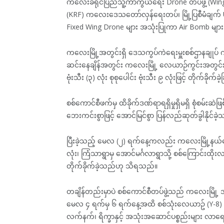
ကလေးခရိုင်ပြည်သူ့ကာကွယ်ရေး Drone တပ်ဖွဲ့ (Wing
(KRF) ကလေးဒေသတော်လှန်ရေးတပ်၊ မြို့ပြစီမံချက် UG
Fixed Wing Drone များ အသုံးပြုကာ Air Bomb များဖြင့်
ကလေးမြို့အတွင်းရှိ ဒေသကွပ်ကဲရေးမှူးစစ်ဌာနချုပ် ကလေ
ဆင်းနေချိန်အတွင်း ကလေးမြို့ လေယာဉ်ကွင်းအတွင်းသိ
ဗုံးသီး (၃) လုံး စုစုပေါင်း ဗုံးသီး ၉ လုံးဖြင့် တိုက်ခိ
စစ်ကောင်စီဖက်မှ ထိခိုက်ဒဏ်ရာရရှိမှုရှိမရှိ စုံစမ်းဆဲ
ဘေးကင်းစွာဖြင့် အောင်မြင်စွာ ပြန်လည်ဆုတ်ခွါနိုင
ပြီးခဲ့သည့် မေလ (၂) ရက်နေ့ကလည်း ကလေးမြို့နယ်တောင
လုံး၊ ကြံသာရွာမှ အောင်မင်္ဂလာရွာသို့ စစ်ကြောင်းထိုး
တိုက်ခိုက်ခဲ့သည်ဟု သိရသည်။
တချိန်တည်းမှာပဲ စစ်ကောင်စီတပ်ဖွဲ့သည် ကလေးမြို့ ဒက
မေလ ၄ ရက်မှ ၆ ရက်နေ့အထိ စစ်သုံးလေယာဥ် (Y-8) အမျိ
လက်နက်၊ ရိက္ခာနှင့် အသုံးအဆောင်ပစ္စည်းများ လာရေ