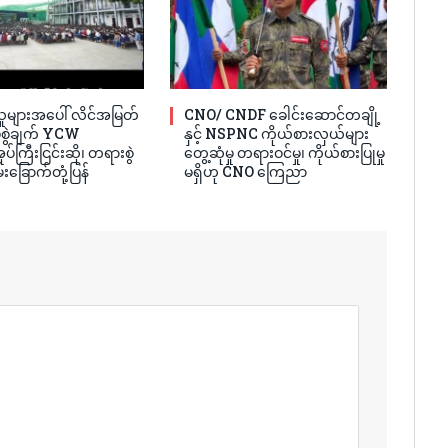
ူများအပေါ် လိင်အမြတ်
CNO/ CNDF ခေါင်းဆောင်တချို့
ပ်စွဲချက် YCW
နှင့် NSPNC ကိုယ်စားလှယ်များ
ပ်ကြီးငြင်းဆို၊ တရားစွဲ
တွေ့ဆုံမှု တရားဝင်မှု၊ ကိုယ်စားပြုမှု
်းခြောက်တုံ့ပြန်
မရှိဟု CNO ကြေညာ