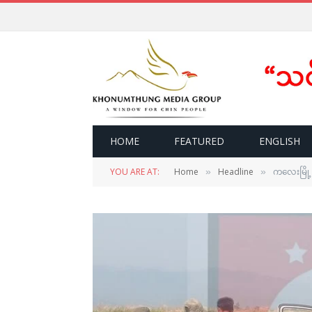
HOME
FEATURED
ENGLISH
YOU ARE AT:
Home
Headline
ကလေးမြို့ 
»
»