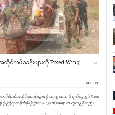
စီအထိုင်တပ်စခန်းများကို Fixed Wing
0
HEADLINE
စ်ကောင်စီတပ်အထိုင်ချစခန်းများကို ယနေ့ မေလ ၆ ရက်နေ့တွင် Fixed
ဗုံးကြဲတိုက်ခိုက်ခဲ့ကြောင်း Wings of Kalay က ထုတ်ပြန်သည်။