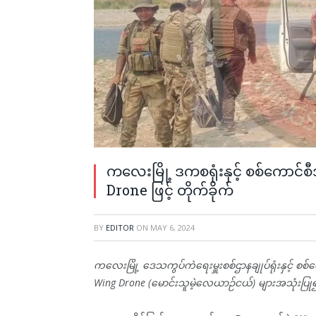
ကလေးမြို့ ဒကစရုံးနှင့် စစ်ကောင်
Drone ဖြင့် တိုက်ခိုက်
BY
EDITOR
ON
MAY 6, 2024
ကလေးမြို့ ဒေသကွပ်ကဲရေးမှူးစစ်ဌာနချုပ်ရုံးနှင့် စ
Wing Drone (မောင်းသူမဲ့လေယာဉ်ငယ်) များအသုံးပြု၍ 