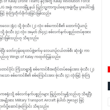
s of Kalay Drone Team) နှင့်အတူ Kalay Revolution Force
 အဖွဲ့၊ ကလးဝမြို့နယ် ပြည်သူ့ကာကွယ်ရေးအဖွဲ့တို့မှ ပူးပေါင်း၍
 ဗုံးကြဲတိုက်ခိုက်ခဲ့ခြင်းဖြစ်သည်။
း (ရုံး) သို့ ဗုံးသီး (၂) လုံး၊ စစ်ကောင်စီ၏ ထောက်ပို့ယာဉ်
ု့ ဗုံးသီး (၄) လုံး၊ အမှတ် (၆၄၄) စစ်လက်နက်ပစ္စည်းတပ်စုအား
ုက်ခဲ့ခြင်းဖြစ်သည်ဟု သိရသည်။
ဖြစ်ပြီး တော်လှန်ရေးတပ်ဖွဲ့ဖက်မှ လေယာဉ်ငယ်တစ်စီး ဆုံးရှုံး ကာ
်ခဲ့သည်ဟု Wings of Kalay ကထုတ်ပြန်သည်။
်ပိုင်း ကြံသာရွာရှိ စစ်ကောင်စီအထိုင်တပ်စခန်းအား ဗုံးသီး (၂)
လာသော စစ်ကောင်စီ၏ စစ်ကြောင်းအား ဗုံးသီး (၄) လုံးဖြင့် ဗုံးကြဲ
စရုံးသို့ စစ်လက်နက်ပစ္စည်းများ ဖြည့်တင်းမှုရှိသည်ဟု သိရပြီး
A
ုးစား Military Transport Aircraft နံပါတ် (၅၈၁၉) ဖြင့်
ာက်ပို့ဆောင်ခဲ့ကြောင်း သိရသည်။