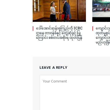
ဒေါ်အောင်ဆန်းစုကြည်ကို ICRC
ကျောင်းသ
ဌာနေ တာဝန်ခံနှင့် တွေ့ဆုံခွင့် ပြု
ထုတ်မှုစွ
ကြောင်း စစ်တပ်အစိုးရ ထုတ်ပြန်
ကျောင်းအု
မည်ဟုခြိမ
LEAVE A REPLY