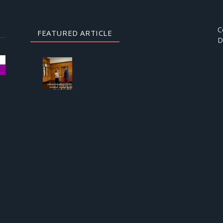
C
FEATURED ARTICLE
D
AUGUST
3, 2026
ဒေါ်
အောင်
ဆန်းစု
ကြည်
ကို
ICRC
ဌာနေ
တာဝန်ခံ
နှင့်
တွေ့ဆုံ
ခွင့် ပြု
ကြောင်း
စစ်တပ်
အစိုးရ
ထုတ်
ပြန်