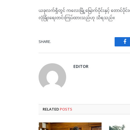
ယခုလက်ရှိတွင် ကလေးမြို့မြောက်ပိုင်းနှင့် တောင်ပိ
လုံခြုံးရေးတင်းကြပ်ထားသည်ဟု သိရသည်။
SHARE.
Fa
EDITOR
RELATED
POSTS