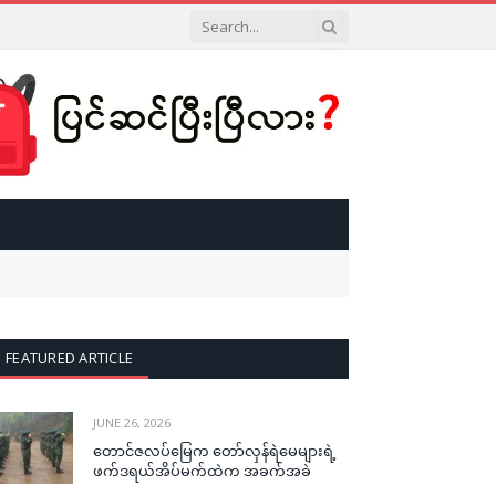
FEATURED ARTICLE
JUNE 26, 2026
တောင်ဇလပ်မြေက တော်လှန်ရဲမေများရဲ့
ဖက်ဒရယ်အိပ်မက်ထဲက အခက်အခဲ