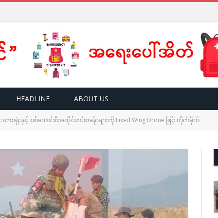
HEADLINE
ABOUT US
ဒကစရုံးနှင့် စစ်ကောင်စီအထိုင်တပ်စခန်းများကို Fixed Wing Drone ဖြင့် တိုက်ခိုက်