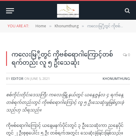
YOU ARE AT:
Home
Khonumthung
ကလေးမြ်ို့တွင် ကိုဗစ်ရောဂါကြောင့်တစ်ရက်တည်း လူ ၅ ဦးသေဆုံး
»
»
ကလေးမြ်ို့တွင် ကိုဗစ်ရောဂါကြောင့်တစ်
0
ရက်တည်း လူ ၅ ဦးသေဆုံး
BY
EDITOR
ON
JUNE 5, 2021
KHONUMTHUNG
စစ်ကိုင်းတိုင်းဒေသကြီး ကလေးမြို့နယ်တွင် ယနေ့ဇွန်လ ၄ ရက်နေ့
တစ်ရက်တည်းတွင် ကိုဗစ်ရောဂါကြောင့် လူ ၅ ဦးသေဆုံးမှုဖြစ်ပွားခဲ့
သည်ဟု သိရသည်။
ကိုဗစ်ရောဂါကြောင့် ယနေ့မနက်ပိုင်းတွင် ၃ ဦးသေဆုံးကာ ညနေပိုင်
တွင် ၂ ဦးစုစုပေါင်း ၅ ဦး တစ်ရက်အတွင်း သေဆုံးခဲ့ခြင်းဖြစ်သည်။