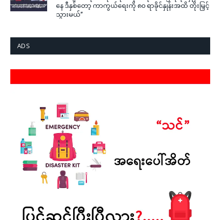
နေ ဒီနှစ်တော့ ကာကွယ်ရေးကို ၈၀ ရာခိုင်နှုန်းအထိ တိုးမြှင့်
သွားမယ်”
ADS