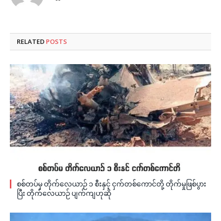
RELATED
POSTS
စစ်တပ်မှ တိုက်လေယာဉ် ၁ စီးနှင့် ငှက်တစ်ကောင်တို့ တိုက်မှုဖြစ်ပွား
ပြီး တိုက်လေယာဉ် ပျက်ကျဟုဆို