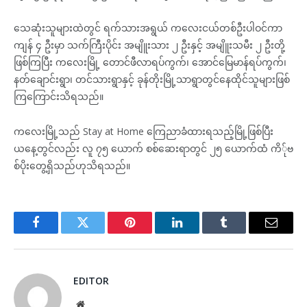
သေဆုံးသူများထဲတွင် ရက်သားအရွယ် ကလေးငယ်တစ်ဦးပါဝင်ကာ
ကျန် ၄ ဦးမှာ သက်ကြီးပိုင်း အမျိူးသား ၂ ဦးနှင့် အမျိူးသမီး ၂ ဦးတို့
ဖြစ်ကြပြီး ကလေးမြို့ တောင်ဖီလာရပ်ကွက်၊ အောင်မြေမာန်ရပ်ကွက်၊
နတ်ချောင်းရွာ၊ တင်သားရွာနှင့် ခုန်တိုးမြို့သာရွာတွင်နေထိုင်သူများဖြစ်
ကြကြောင်းသိရသည်။
ကလေးမြို့သည် Stay at Home ကြေညာခံထားရသည့်မြို့ဖြစ်ပြီး
ယနေ့တွင်လည်း လူ ၇၅ ယောက် စစ်ဆေးရာတွင် ၂၅ ယောက်ထံ ကိ်ုဗ
စ်ပိုးတွေ့ရှိသည်ဟုသိရသည်။
Facebook
Twitter
Pinterest
LinkedIn
Tumblr
Email
EDITOR
Website