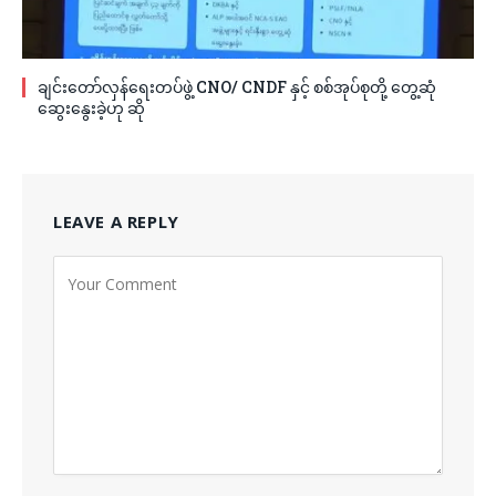
ချင်းတော်လှန်ရေးတပ်ဖွဲ့ CNO/ CNDF နှင့် စစ်အုပ်စုတို့ တွေ့ဆုံ
ဆွေးနွေးခဲ့ဟု ဆို
LEAVE A REPLY