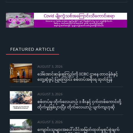
FEATURED ARTICLE
AUGUST 3, 2026
ဒေါ်အောင်ဆန်းစုကြည်ကို ICRC ဌာနေ တာဝန်ခံနှင့်
တွေ့ဆုံခွင့် ပြုကြောင်း စစ်တပ်အစိုးရ ထုတ်ပြန်
AUGUST 3, 2026
စစ်တပ်မှ တိုက်လေယာဉ် ၁ စီးနှင့် ငှက်တစ်ကောင်တို့
တိုက်မှုဖြစ်ပွားပြီး တိုက်လေယာဉ် ပျက်ကျဟုဆို
AUGUST 3, 2026
ကျောင်းသူများအပေါ် လိင်အမြတ်ထုတ်မှုစွပ်စွဲချက်