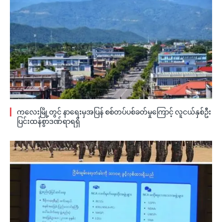
ကလေးမြို့တွင် နာရေးမှအပြန် စစ်တပ်ပစ်ခတ်မှုကြောင့် လူငယ်နှစ်ဦး
ပြင်းထန်စွာဒဏ်ရာရရှိ