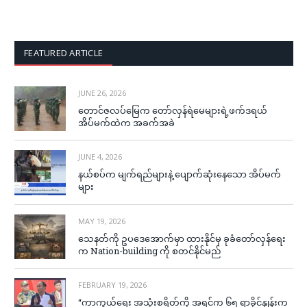
FEATURED ARTICLE
JUNE 26, 2026
တောင်ဇလပ်မြေက တော်လှန်ရဲမေများရဲ့ဖက်ဒရယ်
အိပ်မက်ထဲက အခက်အခဲ
JUNE 4, 2026
နယ်စပ်က မျက်ရည်များနဲ့ ပျောက်ဆုံးနေသော အိပ်မက်
များ
MAY 19, 2026
သေနတ်ကို ဥပဒေအောက်မှာ ထားနိုင်မှ ခုခံတော်လှန်ရေး
က Nation-building ကို စတင်နိုင်မည်
FEBRUARY 19, 2026
“ကာကွယ်ရေး အသုံးစရိတ်ကို အရင်က ၆၅ ရာခိုင်နှုန်းက