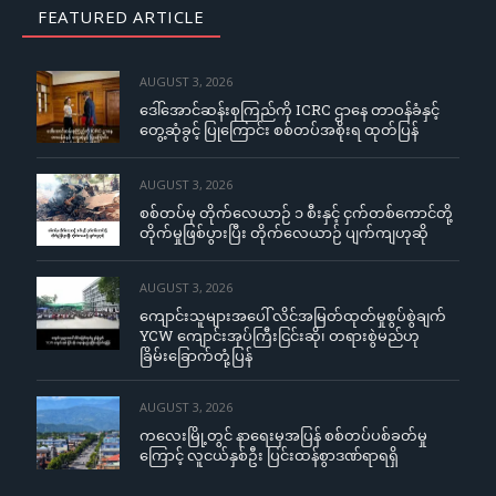
FEATURED ARTICLE
AUGUST 3, 2026
ဒေါ်အောင်ဆန်းစုကြည်ကို ICRC ဌာနေ တာဝန်ခံနှင့်
တွေ့ဆုံခွင့် ပြုကြောင်း စစ်တပ်အစိုးရ ထုတ်ပြန်
AUGUST 3, 2026
စစ်တပ်မှ တိုက်လေယာဉ် ၁ စီးနှင့် ငှက်တစ်ကောင်တို့
တိုက်မှုဖြစ်ပွားပြီး တိုက်လေယာဉ် ပျက်ကျဟုဆို
AUGUST 3, 2026
ကျောင်းသူများအပေါ် လိင်အမြတ်ထုတ်မှုစွပ်စွဲချက်
YCW ကျောင်းအုပ်ကြီးငြင်းဆို၊ တရားစွဲမည်ဟု
ခြိမ်းခြောက်တုံ့ပြန်
AUGUST 3, 2026
ကလေးမြို့တွင် နာရေးမှအပြန် စစ်တပ်ပစ်ခတ်မှု
ကြောင့် လူငယ်နှစ်ဦး ပြင်းထန်စွာဒဏ်ရာရရှိ