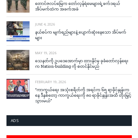
တောင်ဇလပ်မြေက တော်လှန်ရဲမေများရဲ့ဖက်ဒရယ်
အိပ်မက်ထဲက အခက်အခဲ
JUNE 4, 2026
နယ်စပ်က မျက်ရည်များနဲ့ ပျောက်ဆုံးနေသော အိပ်မက်
များ
MAY 19, 2026
သေနတ်ကို ဥပဒေအောက်မှာ ထားနိုင်မှ ခုခံတော်လှန်ရေး
က Nation-building ကို စတင်နိုင်မည်
FEBRUARY 19, 2026
“ကာကွယ်ရေး အသုံးစရိတ်ကို အရင်က ၆၅ ရာခိုင်နှုန်းက
နေ ဒီနှစ်တော့ ကာကွယ်ရေးကို ၈၀ ရာခိုင်နှုန်းအထိ တိုးမြှင့်
သွားမယ်”
ADS