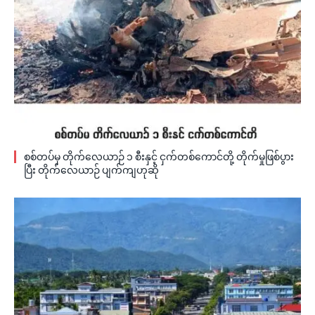
စစ်တပ်မှ တိုက်လေယာဉ် ၁ စီးနှင့် ငှက်တစ်ကောင်တို့ တိုက်မှုဖြစ်ပွား
ပြီး တိုက်လေယာဉ် ပျက်ကျဟုဆို