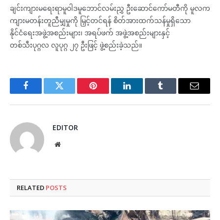
ချင်းကျားမရေးရာမူဝါဒမူဘောင်လမ်းညွှ ဦးဆောင်ကော်မတီကို မူလက
ကျားမတန်းတူညီမျှမှုကို မြှင့်တင်ရန် စိတ်အားထက်သန်မှုရှိသော
နိုင်ငံရေးအဖွဲ့အစည်းများ၊ အရပ်ဖက် အဖွဲ့အစည်းများနှင့်
တစ်သီးပုဂ္ဂလ လူပုဂ္ဂ ၂၇ ဦးဖြင့် ဖွဲ့စည်းခဲ့သည်။
Facebook
Twitter
Pinterest
LinkedIn
Tumblr
Email
EDITOR
Website
RELATED
POSTS