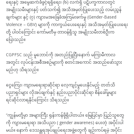
ရေးနှင့် အမွေဆက်ခံခွင့်ရရှိရေး၊ (၆) လက်ရှိ ပဋိပက္ခကာလတွင်
အမျိုးသမီးများနှင့် ပတ်သက်၍ အသိအမှတ်ပြုပေးသည့် လမ်းညွှန်
ချက်များ နှင့် (၇) ကျားမအခြေခံအကြမ်းဖက်မှု (Gender-Based
Violence – GBV) များကို ကာကွယ်ပေးရေးနှင့် အသိအမှတ်ပြုပေးရေး
တို့ ပါဝင်ကြောင်း ကော်မတီမှ တာဝန်ရှိသူ အမျိုးသမီးတစ်ဦးက
ပြောသည်။
CGPFSC သည် မူဘောင်ကို အတည်ပြုပြီးနောက် မကြာမီကာလ
အတွင်း လုပ်ငန်းအစီအစဉ်များကို စတင်အကောင် အထည်ဖော်သွား
မည်ဟု သိရသည်။
ငွေကြေး၊ ကျားမရေးရာဆိုင်ရာ လေ့ကျင့်မှုပေးနိုင်မည့် တတ်သိ
ပညာရှင်များ လိုအပ်ချက်နှင့် နည်းပညာပိုင်းဆိုင်ရာ စိန်ခေါ်မှုများ
ရင်ဆိုင်လာရနိုင်ကြောင်း သိရသည်။
“ကျွန်မတို့မှာ အများကြီး ရုန်းကန်ဖို့ရှိပါတယ်။ မြေပြင်မှာ ပြည်သူတွေ
ကို ကျားမရေးရာ အသိပညာ ( gender awarenes) ပေးတဲ့ အပိုင်းပါ
မယ်။ နောက် ဒေသန္တရအုပ်ချုပ်ရေးအဖွဲ့တွေကို ချဉ်းကပ်ရမဲ့ အပိုင်း