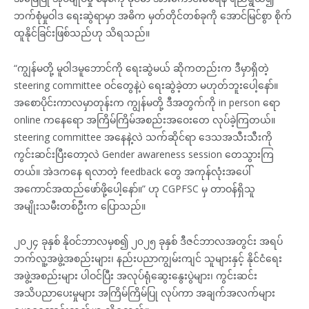
ဘက်စုံမှုဝါဒ ရေးဆွဲရာမှာ အဓိက မှတ်တိုင်တစ်ခုကို အောင်မြင်စွာ စိုက်
ထူနိုင်ခြင်းဖြစ်သည်ဟု သိရသည်။
“ကျွန်မတို့ မူဝါဒမူဘောင်ကို ရေးဆွဲမယ် ဆိုကတည်းက ဒီမှာရှိတဲ့
steering committee ဝင်တွေနဲ့ပဲ ရေးဆွဲခဲ့တာ မဟုတ်ဘူးပေါ့နော်။
အစောပိုင်းကာလမှာတုန်းက ကျွန်မတို့ ဒီအတွက်ကို in person ရော
online ကနေရော အကြိမ်ကြိမ်အစည်းအဝေးတေ လုပ်ခဲ့ကြတယ်။
steering committee အနေနဲ့လဲ သက်ဆိုင်ရာ ဒေသအသီးသီးကို
ကွင်းဆင်းပြီးတော့လဲ Gender awareness session တေသွားကြ
တယ်။ အဲဒကနေ ရလာတဲ့ feedback တွေ အကုန်လုံးအပေါ်
အကောင်အထည်ဖော်ဖို့ပေါ့နော်။” ဟု CGPFSC မှ တာဝန်ရှိသူ
အမျိုးသမီးတစ်ဦးက ပြောသည်။
၂၀၂၄ ခုနှစ် နိုဝင်ဘာလမှစ၍ ၂၀၂၅ ခုနှစ် ဒီဇင်ဘာလအတွင်း အရပ်
ဘက်လူ့အဖွဲ့အစည်းများ၊ နည်းပညာကျွမ်းကျင် သူများနှင့် နိုင်ငံရေး
အဖွဲ့အစည်းများ ပါဝင်ပြီး အလုပ်ရုံဆွေးနွေးပွဲများ၊ ကွင်းဆင်း
အသိပညာပေးမှုများ အကြိမ်ကြိမ်ပြု လုပ်ကာ အချက်အလက်များ