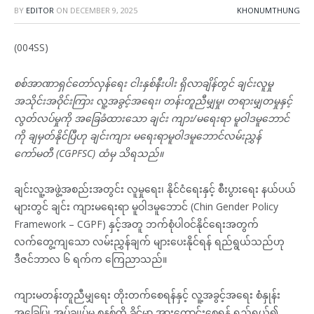
BY
EDITOR
ON
DECEMBER 9, 2025
KHONUMTHUNG
(004SS)
စစ်အာဏာရှင်တော်လှန်ရေး ငါးနှစ်နီးပါး ရှိလာချိန်တွင် ချင်းလူမှု
အသိုင်းအဝိုင်းကြား လူ့အခွင့်အရေး၊ တန်းတူညီမျှမှု၊ တရားမျှတမှုနှင့်
လွတ်လပ်မှုကို အခြေခံထားသော ချင်း ကျား/မရေးရာ မူဝါဒမူဘောင်
ကို ချမှတ်နိုင်ပြီဟု ချင်းကျား မရေးရာမူဝါဒမူဘောင်လမ်းညွှန်
ကော်မတီ (CGPFSC) ထံမှ သိရသည်။
ချင်းလူ့အဖွဲ့အစည်းအတွင်း လူမှုရေး၊ နိုင်ငံရေးနှင့် စီးပွားရေး နယ်ပယ်
များတွင် ချင်း ကျားမရေးရာ မူဝါဒမူဘောင် (Chin Gender Policy
Framework – CGPF) နှင့်အတူ ဘက်စုံပါဝင်နိုင်ရေးအတွက်
လက်တွေ့ကျသော လမ်းညွှန်ချက် များပေးနိုင်ရန် ရည်ရွယ်သည်ဟု
ဒီဇင်ဘာလ ၆ ရက်က ကြေညာသည်။
ကျားမတန်းတူညီမျှရေး တိုးတက်စေရန်နှင့် လူ့အခွင့်အရေး စံနှုန်း
အခြေပြု အုပ်ချုပ်မှု စနစ်ကို ခိုင်မာ အားကောင်းစေရန် ရည်ရွယ်၍