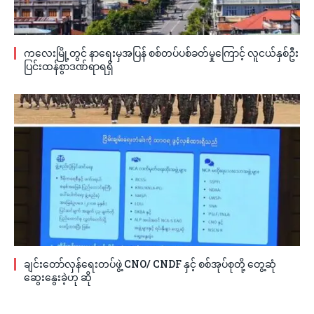
ကလေးမြို့တွင် နာရေးမှအပြန် စစ်တပ်ပစ်ခတ်မှုကြောင့် လူငယ်နှစ်ဦး
ပြင်းထန်စွာဒဏ်ရာရရှိ
ချင်းတော်လှန်ရေးတပ်ဖွဲ့ CNO/ CNDF နှင့် စစ်အုပ်စုတို့ တွေ့ဆုံ
ဆွေးနွေးခဲ့ဟု ဆို