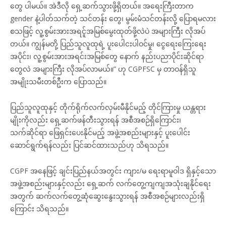
တွေ ပါမယ်။ အဲဒီလို ရှေ့ဆက်သွားဖို့ရှိတယ်။ အရေးကြီးတာက
gender နဲ့ပါတ်သက်တဲ့ သင်တန်း တွေ၊ မွမ်းမံသင်တန်းလို့ ပြောရမလား
စသဖြင့် လူ့စွမ်းအားအရင်ူအမြစ်မွေးထုတ်ဖို့လဲပဲ အများကြီး လိုအပ်
တယ်။ ကျွန်မတို့ ပြည်သူလူထုရဲ့ ပူးပေါငးပါဝင်မှု၊ ငွေရေးကြေးရေး
အပိုင်း၊ လူ့စွမ်းအားအရင်းအမြစ်တွေ နောက် နည်းပညာပိုင်းဆိုင်ရာ
တွေလဲ အများကြီး လိုအပ်လာမယ်။” ဟု CGPFSC မှ တာဝန်ရှိသူ
အမျိုးသမီးတစ်ဦးက ပြောသည်။
ပြည်သူလူထုနှင့် တိုက်ရိုက်လက်လှမ်းမီနိုင်မည့် တိုင်ကြားမှု ယန္တရား
မျိုးကိုလည်း ရှေ့ဆက်ဖန်တီးသွားရန် အစီအစဉ်ရှိကြောင်း၊
သက်ဆိုင်ရာ ဖြေရှင်းပေးနိုင်မည့် အဖွဲ့အစည်းများနှင့် ပူးပေါင်း
ဆောင်ရွက်ရန်လည်း ပြင်ဆင်ထားသည်ဟု သိရသည်။
CGPF အနေဖြင့် ချင်းပြည်နယ်အတွင်း ကျား/မ ရေးရာမူဝါဒ ရှိနှင့်သော
အဖွဲ့အစည်းများနှင့်လည်း ရှေ့ဆက် လက်တွေ့ကျကျအသုံးချနိုင်ရေး
အတွက် ဆက်လက်တွေ့ဆုံဆွေးနွေးသွားရန် အစီအစဉ်များလည်းရှိ
ကြောင်း သိရသည်။