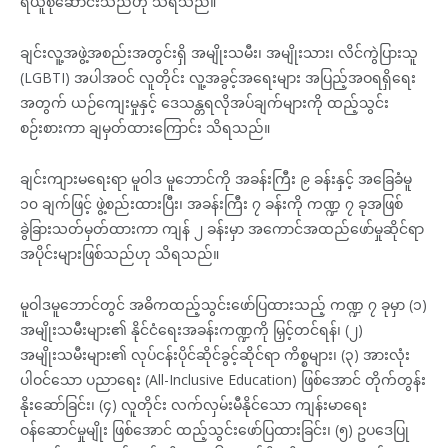
ရယူစုဆောင်းသည်ဟု သိရသည်။
ချင်းလူ့အဖွဲ့အစည်းအတွင်းရှိ အမျိုးသမီး၊ အမျိုးသား၊ လိင်ကွဲပြားသူ
(LGBTI) အပါအဝင် လူတိုင်း လူ့အခွင့်အရေးများ အပြည့်အဝရရှိရေး
အတွက် ယဉ်ကျေးမှုနှင့် ဒေသန္တရလိုအပ်ချက်များကို ထည့်သွင်း
စဉ်းစားကာ ချမှတ်ထားကြောင်း သိရသည်။
ချင်းကျားမရေးရာ မူဝါဒ မူဘောင်ကို အခန်းကြီး ၉ ခန်းနှင့် အခြေခံမူ
၁၀ ချက်ဖြင့် ဖွဲ့စည်းထားပြီး၊ အခန်းကြီး ၇ ခန်းကို ကဏ္ဍ ၇ ခုအဖြစ်
ခွဲခြားသတ်မှတ်ထားကာ ကျန် ၂ ခန်းမှာ အကောင်အထည်ဖော်မှုဆိုင်ရာ
အပိုင်းများဖြစ်သည်ဟု သိရသည်။
မူဝါဒမူဘောင်တွင် အဓိကထည့်သွင်းဖော်ပြထားသည့် ကဏ္ဍ ၇ ခုမှာ (၁)
အမျိုးသမီးများ၏ နိုင်ငံရေးအခန်းကဏ္ဍကို မြှင့်တင်ရန်၊ (၂)
အမျိုးသမီးများ၏ လုပ်ငန်းပိုင်ဆိုင်ခွင့်ဆိုင်ရာ ကိစ္စများ၊ (၃) အားလုံး
ပါဝင်သော ပညာရေး (All-Inclusive Education) ဖြစ်အောင် တိုက်တွန်း
နိုးဆော်ခြင်း၊ (၄) လူတိုင်း လက်လှမ်းမီနိုင်သော ကျန်းမာရေး
ဝန်ဆောင်မှုမျိုး ဖြစ်အောင် ထည့်သွင်းဖော်ပြထားခြင်း၊ (၅) ဥပဒေပြု