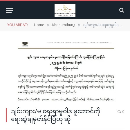
YOU ARE AT:
Home
Khonumthung
ချင်းကျား/မ ရေးရာမူဝါဒ မူဘောင်ကို ရေးဆွဲချမှတ်နိုင်ပြီဟု ဆို
»
»
ချင်းကျား/မ ရေးရာမူဝါဒ မူဘောင်ကို
0
ရေးဆွဲချမှတ်နိုင်ပြီဟု ဆို