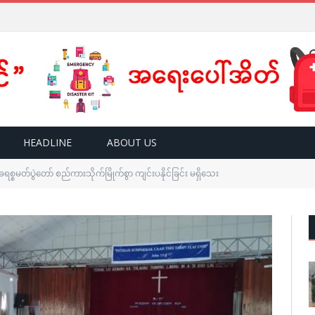
HEADLINE
ABOUT US
 ခရစ္စမတ်ပွဲတော် စည်ကားသိုက်မြိုက်စွာ ကျင်းပနိုင်ခြင်း မရှိသေး