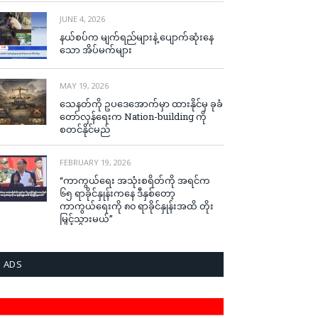
JUNE 4, 2026
နယ်စပ်က မျက်ရည်များနဲ့ ပျောက်ဆုံးနေ
သော အိပ်မက်များ
MAY 19, 2026
သေနတ်ကို ဥပဒေအောက်မှာ ထားနိုင်မှ ခုခံ
တော်လှန်ရေးက Nation-building ကို
စတင်နိုင်မည်
FEBRUARY 19, 2026
“ကာကွယ်ရေး အသုံးစရိတ်ကို အရင်က
၆၅ ရာခိုင်နှုန်းကနေ ဒီနှစ်တော့
ကာကွယ်ရေးကို ၈၀ ရာခိုင်နှုန်းအထိ တိုး
မြှင့်သွားမယ်”
ADS