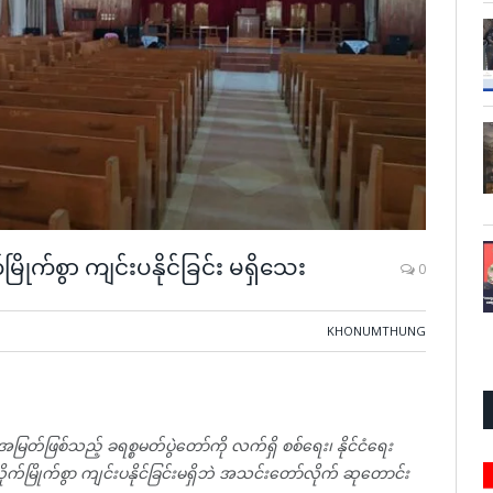
ြိုက်စွာ ကျင်းပနိုင်ခြင်း မရှိသေး
0
KHONUMTHUNG
်ဖြစ်သည့် ခရစ္စမတ်ပွဲတော်ကို လက်ရှိ စစ်ရေး၊ နိုင်ငံရေး
မြိုက်စွာ ကျင်းပနိုင်ခြင်းမရှိဘဲ အသင်းတော်လိုက် ဆုတောင်း