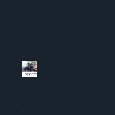
ကို
ICRC
ဌာနေ
တာဝန်ခံ
နှင့်
တွေ့ဆုံ
ခွင့် ပြု
ကြောင်း
စစ်တပ်
အစိုးရ
ထုတ်
ပြန်
AUGUST 3,
2026
စစ်တပ်မှ
တိုက်လေယာဉ်
၁ စီးနှင့် ငှက်
တစ်ကောင်တို့
တိုက်မှုဖြစ်ပွား
ပြီး
တိုက်လေယာဉ်
ပျက်ကျဟုဆို