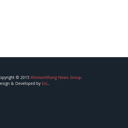
opyright © 2015
Khonumthung News Group
.
esign & Developed by
ExL
.