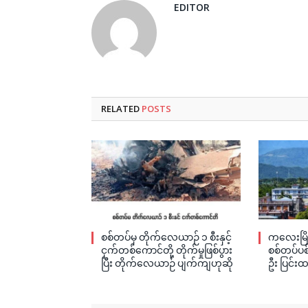
EDITOR
RELATED
POSTS
စစ်တပ်မှ တိုက်လေယာဉ် ၁ စီးနှင့်
ကလေးမြို
ငှက်တစ်ကောင်တို့ တိုက်မှုဖြစ်ပွား
စစ်တပ်ပစ်
ပြီး တိုက်လေယာဉ် ပျက်ကျဟုဆို
ဦး ပြင်းထ