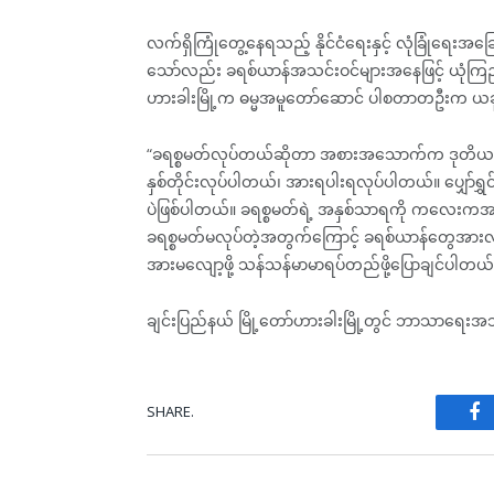
လက်ရှိကြုံတွေ့နေရသည့် နိုင်ငံရေးနှင့် လုံခြုံရေးအခြ
သော်လည်း ခရစ်ယာန်အသင်းဝင်များအနေဖြင့် ယုံကြည
ဟားခါးမြို့က ဓမ္မအမူတော်ဆောင် ပါစတာတဦးက ယခ
“ခရစ္စမတ်လုပ်တယ်ဆိုတာ အစားအသောက်က ဒုတိယအနေပေါ
နှစ်တိုင်းလုပ်ပါတယ်၊ အားရပါးရလုပ်ပါတယ်။ ပျှော်ရွှင
ပဲဖြစ်ပါတယ်။ ခရစ္စမတ်ရဲ့ အနှစ်သာရကို ကလေးကအစ လူ
ခရစ္စမတ်မလုပ်တဲ့အတွက်ကြောင့် ခရစ်ယာန်တွေအားလုံး
အားမလျော့ဖို့ သန်သန်မာမာရပ်တည်ဖို့ပြောချင်ပါတယ
ချင်းပြည်နယ် မြို့တော်ဟားခါးမြို့တွင် ဘာသာရေး
SHARE.
Fa