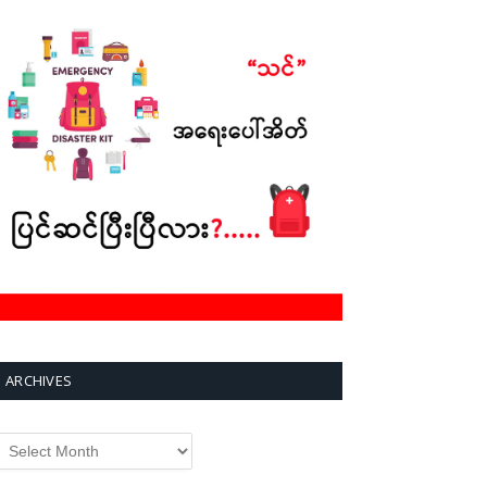
ARCHIVES
rchives