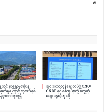
Website
့တွင် နာရေးမှအပြန်
ချင်းတော်လှန်ရေးတပ်ဖွဲ့ CNO/
ခတ်မှုကြောင့် လူငယ်နှစ်
CNDF နှင့် စစ်အုပ်စုတို့ တွေ့ဆုံ
န်စွာဒဏ်ရာရရှိ
ဆွေးနွေးခဲ့ဟု ဆို