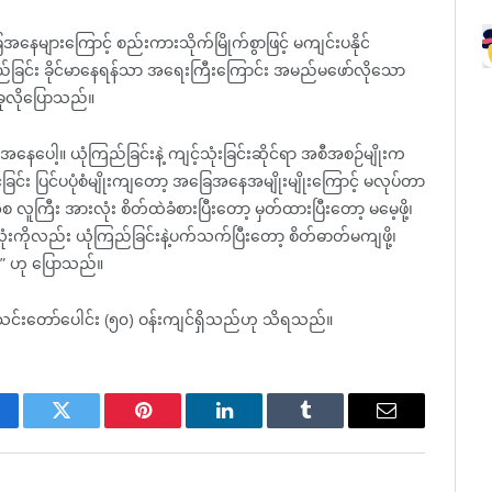
ေအနေများကြောင့် စည်းကားသိုက်မြိုက်စွာဖြင့် မကျင်းပနိုင်
်ခြင်း ခိုင်မာနေရန်သာ အရေးကြီးကြောင်း အမည်မဖော်လိုသော
ုလိုပြောသည်။
့။ ယုံကြည်ခြင်းနဲ့ ကျင့်သုံးခြင်းဆိုင်ရာ အစီအစဉ်မျိုးက
်ခြင်း ပြင်ပပုံစံမျိုးကျတော့ အခြေအနေအမျိုးမျိုးကြောင့် မလုပ်တာ
ကြီး အားလုံး စိတ်ထဲခံစားပြီးတော့ မှတ်ထားပြီးတော့ မမေ့ဖို့၊
ကိုလည်း ယုံကြည်ခြင်းနဲ့ပက်သက်ပြီးတော့ စိတ်ဓာတ်မကျဖို့၊
်” ဟု ပြောသည်။
အသင်းတော်ပေါင်း (၅၀) ဝန်းကျင်ရှိသည်ဟု သိရသည်။
cebook
Twitter
Pinterest
LinkedIn
Tumblr
Email