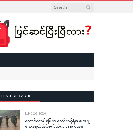
FEATURED ARTICLE
JUNE 26, 2026
တောင်ဇလပ်မြေက တော်လှန်ရဲမေများရဲ့
ဖက်ဒရယ်အိပ်မက်ထဲက အခက်အခဲ