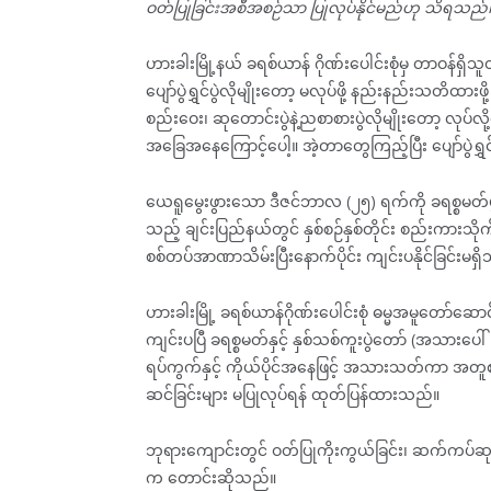
ဝတ်ပြုခြင်းအစီအစဉ်သာ ပြုလုပ်နိုင်မည်ဟု သိရသည်
ဟားခါးမြို့နယ် ခရစ်ယာန် ဂိုဏ်းပေါင်းစုံမှ တာဝန်ရှ
ပျော်ပွဲရွှင်ပွဲလိုမျိုးတော့ မလုပ်ဖို့ နည်းနည်းသတိထာ
စည်းဝေး၊ ဆုတောင်းပွဲနဲ့ညစာစားပွဲလိုမျိုးတော့ လုပ်လို
အခြေအနေကြောင့်ပေါ့။ အဲ့တာတွေကြည့်ပြီး ပျော်ပွဲရွှင
ယေရူမွေးဖွားသော ဒီဇင်ဘာလ (၂၅) ရက်ကို ခရစ္စမတ်ပွဲ
သည့် ချင်းပြည်နယ်တွင် နှစ်စဉ်နှစ်တိုင်း စည်းကားသိုက
စစ်တပ်အာဏာသိမ်းပြီးနောက်ပိုင်း ကျင်းပနိုင်ခြင်းမရှိ
ဟားခါးမြို့ ခရစ်ယာန်ဂိုဏ်းပေါင်းစုံ ဓမ္မအမူတော
ကျင်းပပြီ ခရစ္စမတ်နှင့် နှစ်သစ်ကူးပွဲတော် (အသားပေါ
ရပ်ကွက်နှင့် ကိုယ်ပိုင်အနေဖြင့် အသားသတ်ကာ အတူစားသု
ဆင်ခြင်းများ မပြုလုပ်ရန် ထုတ်ပြန်ထားသည်။
ဘုရားကျောင်းတွင် ဝတ်ပြုကိုးကွယ်ခြင်း၊ ဆက်ကပ်ဆုတ
က တောင်းဆိုသည်။