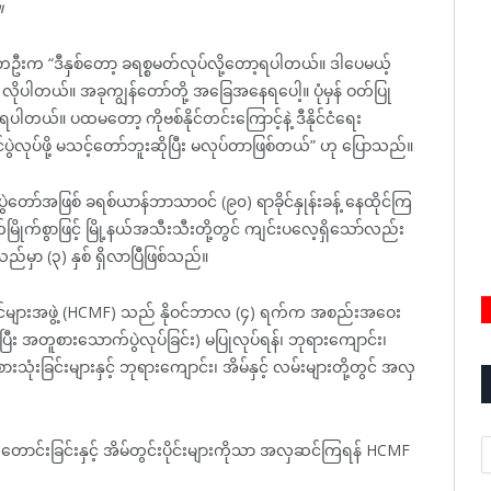
။
ိသူတဦးက “ဒီနှစ်တော့ ခရစ္စမတ်လုပ်လို့တော့ရပါတယ်။ ဒါပေမယ့်
းဖို့ လိုပါတယ်။ အခုကျွန်တော်တို့ အခြေအနေရပေါ့။ ပုံမှန် ဝတ်ပြု
့ရပါတယ်။ ပထမတော့ ကိုဗစ်နိုင်တင်းကြောင့်နဲ့ ဒီနိုင်ငံရေး
်ပွဲလုပ်ဖို့ မသင့်တော်ဘူးဆိုပြီး မလုပ်တာဖြစ်တယ်” ဟု ပြောသည်။
တော်အဖြစ် ခရစ်ယာန်ဘာသာဝင် (၉၀) ရာခိုင်နှုန်းခန့် နေထိုင်ကြ
်မြိုက်စွာဖြင့် မြို့နယ်အသီးသီးတို့တွင် ကျင်းပလေ့ရှိသော်လည်း
သည်မှာ (၃) နှစ် ရှိလာပြီဖြစ်သည်။
်ဆောင်များအဖွဲ့ (HCMF) သည် နိုဝင်ဘာလ (၄) ရက်က အစည်းအဝေး
်ပြီး အတူစားသောက်ပွဲလုပ်ခြင်း) မပြုလုပ်ရန်၊ ဘုရားကျောင်း၊
ံးခြင်းများနှင့် ဘုရားကျောင်း၊ အိမ်နှင့် လမ်းများတို့တွင် အလှ
A
ောင်းခြင်းနှင့် အိမ်တွင်းပိုင်းများကိုသာ အလှဆင်ကြရန် HCMF