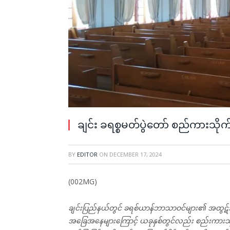
ချင်း ခရစ္စမတ်ပွဲတော် စည်ကားသိုက်မ
BY
EDITOR
ON
DECEMBER 17, 2024
(002MG)
ချင်းပြည်နယ်တွင် ခရစ်ယာန်ဘာသာဝင်များ၏ အထွဋ်အမြတ
အခြေအနေများကြောင့် ယခုနှစ်တွင်လည်း စည်းကားသိုက်