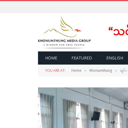
HOME
FEATURED
ENGLISH
YOU ARE AT:
Home
Khonumthung
ချင်း
»
»