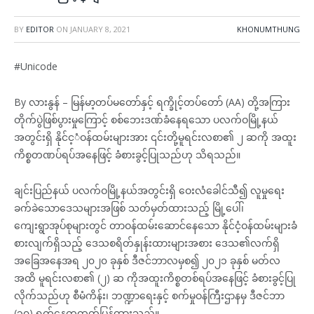
BY
EDITOR
ON
JANUARY 8, 2021
KHONUMTHUNG
#Unicode
By လားနွန် – မြန်မာ့တပ်မတော်နှင့် ရက္ခိုင့်တပ်တော် (AA) တို့အကြား
တိုက်ပွဲဖြစ်ပွားမှုကြောင့် စစ်ဘေးဒဏ်ခံနေရသော ပလက်ဝမြို့နယ်
အတွင်းရှိ နိုင်င့ံဝန်ထမ်းများအား ၎င်းတို့မူရင်းလစာ၏ ၂ ဆကို အထူး
ကိစ္စတဏပ်ရပ်အနေဖြင့် ခံစားခွင့်ပြုသည်ဟု သိရသည်။
ချင်းပြည်နယ် ပလက်ဝမြို့နယ်အတွင်းရှိ ဝေးလံခေါင်သီ၍ လူမှုရေး
ခက်ခဲသောဒေသများအဖြစ် သတ်မှတ်ထားသည့် မြို့ပေါ်၊
ကျေးရွာအုပ်စုများတွင် တာဝန်ထမ်းဆောင်နေသော နိုင်ငံ့ဝန်ထမ်းများခံ
စားလျက်ရှိသည့် ဒေသစရိတ်နှုန်းထားများအစား ဒေသ၏လက်ရှိ
အခြေအနေအရ ၂၀၂၀ ခုနှစ် ဒီဇင်ဘာလမှစ၍ ၂၀၂၁ ခုနှစ် မတ်လ
အထိ မူရင်းလစာ၏ (၂) ဆ ကိုအထူးကိစ္စတစ်ရပ်အနေဖြင့် ခံစားခွင့်ပြု
လိုက်သည်ဟု စီမံကိန်း၊ ဘဏ္ဍာရေးနှင့် စက်မှုဝန်ကြီးဌာနမှ ဒီဇင်ဘာ
(၃၀) ရက်နေ့ကထုတ်ပြန်ထားသည်။