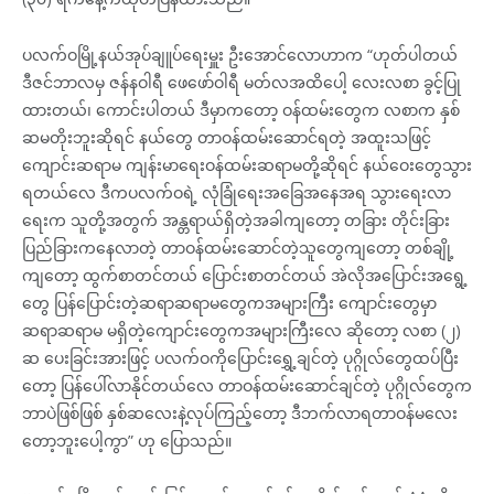
ပလက်ဝမြို့နယ်အုပ်ချူပ်ရေးမှူး ဦးအောင်လောဟာက “ဟုတ်ပါတယ်
ဒီဇင်ဘာလမှ ဇန်နဝါရီ ဖေဖော်ဝါရီ မတ်လအထိပေါ့ လေးလစာ ခွင့်ပြု
ထားတယ်၊ ကောင်းပါတယ် ဒီမှာကတော့ ဝန်ထမ်းတွေက လစာက နှစ်
ဆမတိုးဘူးဆိုရင် နယ်တွေ တာဝန်ထမ်းဆောင်ရတဲ့ အထူးသဖြင့်
ကျောင်းဆရာမ ကျန်းမာရေးဝန်ထမ်းဆရာမတို့ဆိုရင် နယ်ဝေးတွေသွား
ရတယ်လေ ဒီကပလက်ဝရဲ့ လုံခြုံရေးအခြေအနေအရ သွားရေးလာ
ရေးက သူတို့အတွက် အန္တရာယ်ရှိတဲ့အခါကျတော့ တခြား တိုင်းခြား
ပြည်ခြားကနေလာတဲ့ တာဝန်ထမ်းဆောင်တဲ့သူတွေကျတော့ တစ်ချို့
ကျတော့ ထွက်စာတင်တယ် ပြောင်းစာတင်တယ် အဲလိုအပြောင်းအရွေ့
တွေ ပြန်ပြောင်းတဲ့ဆရာဆရာမတွေကအများကြီး ကျောင်းတွေမှာ
ဆရာဆရာမ မရှိတဲ့ကျောင်းတွေကအများကြီးလေ ဆိုတော့ လစာ (၂)
ဆ ပေးခြင်းအားဖြင့် ပလက်ဝကိုပြောင်းရွှေ့ချင်တဲ့ ပုဂ္ဂိုလ်တွေထပ်ပြီး
တော့ ပြန်ပေါ်လာနိုင်တယ်လေ တာဝန်ထမ်းဆောင်ချင်တဲ့ ပုဂ္ဂိုလ်တွေက
ဘာပဲဖြစ်ဖြစ် နှစ်ဆလေးနဲ့လုပ်ကြည့်တော့ ဒီဘက်လာရတာဝန်မလေး
တော့ဘူးပေါ့ကွာ” ဟု ပြောသည်။