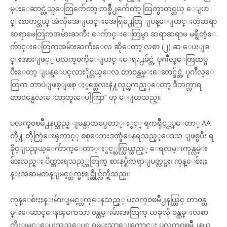
မ္းေဆာင္တဲ့သူေတြက်ေတာ့ တစ္ခ်ိဳ႕က်ေတာ့ ထြက္စာတင္တယ္ ေျပာ
င္းစာတင္တယ္ အဲလိုအေျပာင္းအေရြ႕ေတြ ျပန္ေျပာင္းတဲ့ဆရာ
ဆရာမေတြကအမ်ားႀကီး ေက်ာင္းေတြမွာ ဆရာဆရာမ မရွိတဲ့ေ
က်ာင္းေတြကအမ်ားႀကီးေလ ဆိုေတာ့ လစာ (၂) ဆ ေပးျခ
င္းအားျဖင့္ ပလက္၀ကိုေျပာင္းေရႊ႕ခ်င္တဲ့ ပုဂၢိဳလ္ေတြထပ္ၿ
ပီးေတာ့ ျပန္ေပၚလာႏိုင္တယ္ေလ တာ၀န္ထမ္းေဆာင္ခ်င္တဲ့ ပုဂၢိဳလ္ေ
တြက ဘာပဲျဖစ္ျဖစ္ ႏွစ္ဆေလးနဲ႔လုပ္ၾကည့္ေတာ့ ဒီဘက္လာရ
တာ၀န္မေလးေတာ့ဘူးေပါ့ကြာ” ဟု ေျပာသည္။
ပလက္ဝၿမိဳ႕နယ္သည္ ျမန္မာ့တပ္မေတာ္ႏွင့္ ရကၡိဳင့္တပ္ေတာ္ AA
တို႔ တိုက္ပြဲေၾကာင့္ စစ္ေဘးဒဏ္ခံေနရသည့္ေဒသ ျဖစ္ၿပီး ရ
ခိုင္ျပည္နယ္ေက်ာက္ေတာ္ႏွင့္ဆက္သြယ္သည့္ ေရလမ္းကုန္လမ္း
မ်ားလည္း ပိတ္ထားရသည့္အတြက္ စားနပ္ရိကၡာျပတ္လပ္မႈ၊ ကုန္ေစ်းႏႈ
န္းအဆမတန္ျမင့္တက္မႈရင္ဆိုင္လ်က္ရွိသည္။
ကုန္ေစ်းႏႈန္းမ်ားျမင့္တက္ေနသည့္ ပလက္ဝၿမိဳ႕နယ္တြင္ တာ၀န္ထ
မ္းေဆာင္ေနၾကေသာ ၀န္ထမ္းမ်ားအတြက္ ယခုလို ၀န္ထမ္းလစာ
တိုးျမင့္ေပးသည့္အေပၚ ၀မ္းသာေၾကာင္း ပလက္ဝၿမိဳ႕နယ္