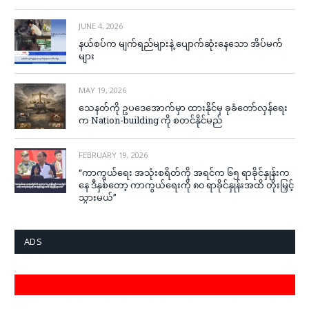
JUNE 4, 2026
နယ်စပ်က မျက်ရည်များနဲ့ ပျောက်ဆုံးနေသော အိပ်မက်
များ
MAY 19, 2026
သေနတ်ကို ဥပဒေအောက်မှာ ထားနိုင်မှ ခုခံတော်လှန်ရေး
က Nation-building ကို စတင်နိုင်မည်
FEBRUARY 19, 2026
“ကာကွယ်ရေး အသုံးစရိတ်ကို အရင်က ၆၅ ရာခိုင်နှုန်းက
နေ ဒီနှစ်တော့ ကာကွယ်ရေးကို ၈၀ ရာခိုင်နှုန်းအထိ တိုးမြှင့်
သွားမယ်”
ADS