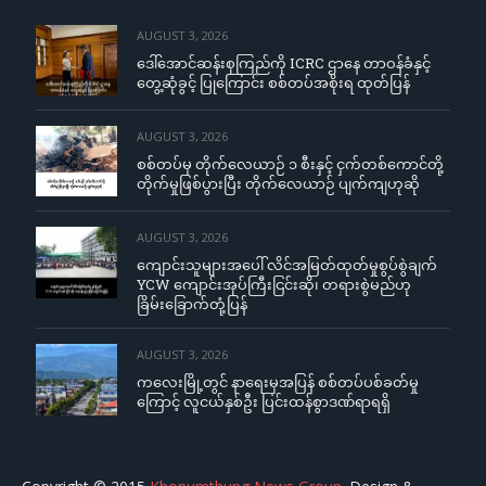
AUGUST 3, 2026
ဒေါ်အောင်ဆန်းစုကြည်ကို ICRC ဌာနေ တာဝန်ခံနှင့်
တွေ့ဆုံခွင့် ပြုကြောင်း စစ်တပ်အစိုးရ ထုတ်ပြန်
AUGUST 3, 2026
စစ်တပ်မှ တိုက်လေယာဉ် ၁ စီးနှင့် ငှက်တစ်ကောင်တို့
တိုက်မှုဖြစ်ပွားပြီး တိုက်လေယာဉ် ပျက်ကျဟုဆို
AUGUST 3, 2026
ကျောင်းသူများအပေါ် လိင်အမြတ်ထုတ်မှုစွပ်စွဲချက်
YCW ကျောင်းအုပ်ကြီးငြင်းဆို၊ တရားစွဲမည်ဟု
ခြိမ်းခြောက်တုံ့ပြန်
AUGUST 3, 2026
ကလေးမြို့တွင် နာရေးမှအပြန် စစ်တပ်ပစ်ခတ်မှု
ကြောင့် လူငယ်နှစ်ဦး ပြင်းထန်စွာဒဏ်ရာရရှိ