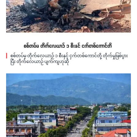
စစ်တပ်မှ တိုက်လေယာဉ် ၁ စီးနှင့် ငှက်တစ်ကောင်တို့ တိုက်မှုဖြစ်ပွား
ပြီး တိုက်လေယာဉ် ပျက်ကျဟုဆို