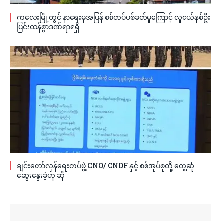
ကလေးမြို့တွင် နာရေးမှအပြန် စစ်တပ်ပစ်ခတ်မှုကြောင့် လူငယ်နှစ်ဦး
ပြင်းထန်စွာဒဏ်ရာရရှိ
ချင်းတော်လှန်ရေးတပ်ဖွဲ့ CNO/ CNDF နှင့် စစ်အုပ်စုတို့ တွေ့ဆုံ
ဆွေးနွေးခဲ့ဟု ဆို