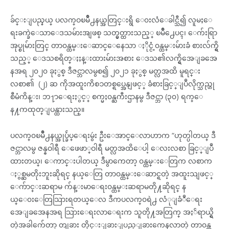
ခ်င္းျပည္နယ္ ပလက္ဝၿမိဳ႕နယ္အတြင္းရွိ ေ၀းလံေခါင္သီ၍ လူမႈေ
ရးခက္ခဲေသာေဒသမ်ားအျဖစ္ သတ္မွတ္ထားသည့္ ၿမိဳ႕ေပၚ၊ ေက်းရြာ
အုပ္စုမ်ားတြင္ တာ၀န္ထမ္းေဆာင္ေနေသာ ႏိုင္ငံ့၀န္ထမ္းမ်ားခံ စားလ်က္ရွိ
သည့္ ေဒသစရိတ္ႏႈန္းထားမ်ားအစား ေဒသ၏လက္ရွိအေျခအေ
နအရ ၂၀၂၀ ခုႏွစ္ ဒီဇင္ဘာလမွစ၍ ၂၀၂၁ ခုႏွစ္ မတ္လအထိ မူရင္း
လစာ၏ (၂) ဆ ကိုအထူးကိစၥတစ္ရပ္အေနျဖင့္ ခံစားခြင့္ျပဳလိုက္သည္ဟု
စီမံကိန္း၊ ဘ႑ာေရးႏွင့္ စက္မႈ၀န္ႀကီးဌာနမွ ဒီဇင္ဘာ (၃၀) ရက္ေ
န႔ကထုတ္ျပန္ထားသည္။
ပလက္၀ၿမိဳ႕နယ္အုပ္ခ်ဴပ္ေရးမွဴး ဦးေအာင္ေလာဟာက “ဟုတ္ပါတယ္ ဒီ
ဇင္ဘာလမွ ဇန္နဝါရီ ေဖေဖာ္ဝါရီ မတ္လအထိေပါ့ ေလးလစာ ခြင့္ျပဳ
ထားတယ္၊ ေကာင္းပါတယ္ ဒီမွာကေတာ့ ၀န္ထမ္းေတြက လစာက
ႏွစ္ဆမတိုးဘူးဆိုရင္ နယ္ေတြ တာ၀န္ထမ္းေဆာင္ရတဲ့ အထူးသျဖင့္
ေက်ာင္းဆရာမ က်န္းမာေရး၀န္ထမ္းဆရာမတို႔ဆိုရင္ န
ယ္ေ၀းေတြသြားရတယ္ေလ ဒီကပလက္၀ရဲ႕ လံုျခံဳေရး
အေျခအေနအရ သြားေရးလာေရးက သူတို႔အတြက္ အႏၲရာယ္ရွိ
တဲ့အခါက်ေတာ့ တျခား တိုင္းျခားျပည္ျခားကေနလာတဲ့ တာ၀န္ထ