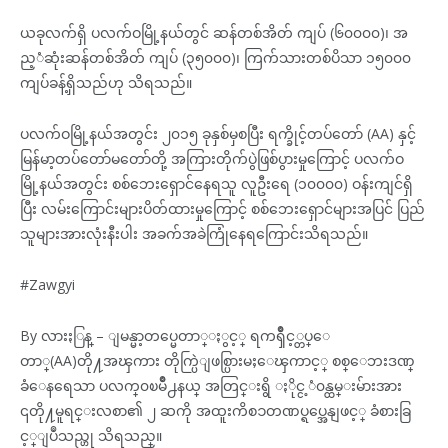
ယခုလက်ရှိ ပလက်ဝမြို့နယ်တွင် ဆန်တစ်အိတ် ကျပ် (၆၀၀၀၀)၊ အ
ည့ံဆုံးဆန်တစ်အိတ် ကျပ် (၃၅၀၀၀)၊ ကြက်သားတစ်ပိသာ ၁၅၀၀၀
ကျပ်ခန့်ရှိသည်ဟု သိရသည်။
ပလက်ဝမြို့နယ်အတွင်း ၂၀၁၅ ခုနှစ်မှစပြီး ရက္ခိုင့်တပ်တော် (AA) နှင့်
မြန်မာ့တပ်တော်မတော်တို့ အကြားတိုက်ပွဲဖြစ်ပွားမှုကြောင့် ပလက်ဝ
မြို့နယ်အတွင်း စစ်ဘေးရှောင်နေရသူ လူဦးရေ (၁၀၀၀၀) ဝန်းကျင်ရှိ
ပြီး လမ်းကြောင်းများပိတ်ထားမှုကြောင့် စစ်ဘေးရှောင်များအပြင် ပြည်
သူများအားလုံးနီးပါး အခက်အခဲကြုံနေရကြောင်းသိရသည်။
#Zawgyi
By လားႏြန္ – ျမန္မာ့တပ္မေတာ္ႏွင့္ ရကၡိဳင့္တပ္ေ
တာ္(AA)တို႔အၾကား တိုက္ပြဲျဖစ္ပြားမႈေၾကာင့္ စစ္ေဘးဒဏ္
ခံေနရေသာ ပလက္၀ၿမိဳ႕နယ္ အတြင္းရွိ ႏိုင္င့ံ၀န္ထမ္းမ်ားအား
၎တို႔မူရင္းလစာ၏ ၂ ဆကို အထူးကိစၥတဏပ္ရပ္အေနျဖင့္ ခံစားခြ
င့္ျပဳသည္ဟု သိရသည္။