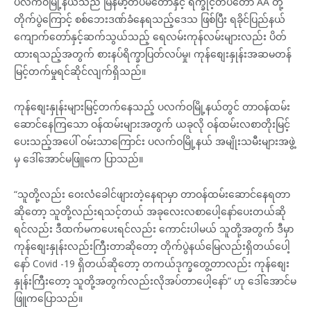
ပလက်ဝမြို့နယ်သည် မြန်မာ့တပ်မတော်နှင့် ရက္ခိုင့်တပ်တော် AA တို့
တိုက်ပွဲကြောင့် စစ်ဘေးဒဏ်ခံနေရသည့်ဒေသ ဖြစ်ပြီး ရခိုင်ပြည်နယ်
ကျောက်တော်နှင့်ဆက်သွယ်သည့် ရေလမ်းကုန်လမ်းများလည်း ပိတ်
ထားရသည့်အတွက် စားနပ်ရိက္ခာပြတ်လပ်မှု၊ ကုန်စျေးနှုန်းအဆမတန်
မြင့်တက်မှုရင်ဆိုင်လျက်ရှိသည်။
ကုန်စျေးနှုန်းများမြင့်တက်နေသည့် ပလက်ဝမြို့နယ်တွင် တာဝန်ထမ်း
ဆောင်နေကြသော ဝန်ထမ်းများအတွက် ယခုလို ဝန်ထမ်းလစာတိုးမြင့်
ပေးသည့်အပေါ် ဝမ်းသာကြောင်း ပလက်ဝမြို့နယ် အမျိုးသမီးများအဖွဲ့
မှ ဒေါ်အောင်မဖြူကေ ပြာသည်။
“သူတို့လည်း ဝေးလံခေါင်ဖျားတဲ့နေရာမှာ တာဝန်ထမ်းဆောင်နေရတာ
ဆိုတော့ သူတို့လည်းရသင့်တယ် အခုလေးလစာပေါ့နော်ပေးတယ်ဆို
ရင်လည်း ဒီထက်မကပေးရင်လည်း ကောင်းပါမယ် သူတို့အတွက် ဒီမှာ
ကုန်စျေးနှုန်းလည်းကြီးတာဆိုတော့ တိုက်ပွဲနယ်မြေလည်းရှိတယ်ပေါ့
နော် Covid -19 ရှိတယ်ဆိုတော့ တကယ်ဒုက္ခတွေ့တာလည်း ကုန်စျေး
နှုန်းကြီးတော့ သူတို့အတွက်လည်းလိုအပ်တာပေါ့နော်” ဟု ဒေါ်အောင်မ
ဖြူကပြောသည်။