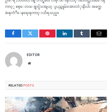
ဦးေရ (၁၀၀၀၀) ဝန္းက်င္ရွိၿပီး လမ္းေၾကာင္းမ်ားပိတ္ထားမႈေၾ
ကာင့္ စစ္ေဘးေရွာင္မ်ားအျပင္ ျပည္သူမ်ားအားလံုးနီးပါး အခက္အ
ခဲၾကံဳေနရေၾကာင္းသိရသည္။
Facebook
Twitter
Pinterest
LinkedIn
Tumblr
Email
EDITOR
Website
RELATED
POSTS