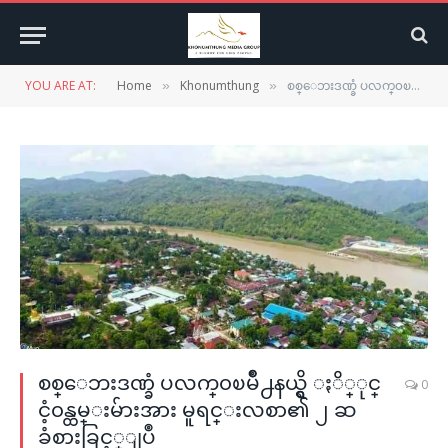
YOU ARE AT:
Home
Khonumthung
စစ္ေဘးဒဏ္ခံ ပလက္၀ၿမိဳ႕နယ္ရွိ ႏိ္ုင္ငံ့၀န္ထမ္းမ်ားအား မူရင္းလစာ၏ ၂ ဆခံစားခြင့္ျပဳ
»
»
စစ္ေဘးဒဏ္ခံ ပလက္၀ၿမိဳ႕နယ္ရွိ ႏိ္ုင္
0
ငံ့၀န္ထမ္းမ်ားအား မူရင္းလစာ၏ ၂ ဆ
ခံစားခြင့္ျပဳ