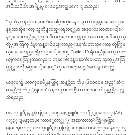
အမ်ိဳးသမီးမ်ားအဖြဲ႕မွ ေဒၚေအာင္မျဖဴကေ ျပာသည္။
“သူတို႔လည္း ေ၀းလံေခါင္ဖ်ားတဲ့ေနရာမွာ တာ၀န္ထမ္းေဆာင္ေ
နရတာဆိုေတာ့ သူတို႔လည္းရသင့္တယ္ အခုေလးလစာေပါ့ေ
နာ္ေပးတယ္ဆိုရင္လည္း ဒီထက္မကေပးရင္လည္း ေကာင္းပါမယ္ သူ
တို႔အတြက္ ဒီမွာကုန္ေစ်းႏႈန္းလည္းၾကီးတာဆိုေတာ့ တိုက္ပြဲန
ယ္ေျမလည္းရွိတယ္ေပါ့ေနာ္ Covid -19 ရွိတယ္ဆိုေတာ့ တက
ယ္ဒုကၡေတြ႕တာလည္း ကုန္ေစ်းႏႈန္းၾကီးေတာ့ သူတို႔အတြ
က္လည္းလိုအပ္တာေပါ့ေနာ္” ဟု ေဒၚေအာင္မျဖဴကေျပာသည္။
ယခုလက္ရွိ ပလက္၀ၿမိဳ႕နယ္တြင္ ဆန္တစ္အိတ္ က်ပ္ (၆၀၀၀၀)၊ အည့ံဆံုး
ဆန္တစ္အိတ္ က်ပ္ (၃၅၀၀၀)၊ ၾကက္သား တစ္ပိသာ ၁၅၀၀၀ က်ပ္ခန္႔ရွိသည္ဟု
သိရသည္။
ပလက္ဝျမဳိ႕နယ္အတြင္း ၂၀၁၅ ခုႏွစ္မွစျပီး ရကၡဳိင့္တပ္ေတာ္ (AA)
ႏွင့္ ျမန္မာ့တပ္ေတာ္မေတာ္တုိ႔ အၾကားတုိက္ပြဲျဖစ္ပြား
မႈေၾကာင့္ ပလက္ဝျမဳိ႕နယ္အတြင္း စစ္ေဘးေရွာင္ေနရသူ လူ