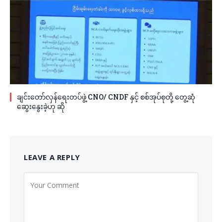
ချင်းတော်လှန်ရေးတပ်ဖွဲ့ CNO/ CNDF နှင့် စစ်အုပ်စုတို့ တွေ့ဆုံ
ဆွေးနွေးခဲ့ဟု ဆို
LEAVE A REPLY