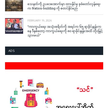
သေနတ်ကို ဥပဒေအောက်မှာ ထားနိုင်မှ ခုခံတော်လှန်ရေး
က Nation-building ကို စတင်နိုင်မည်
FEBRUARY 19, 2026
“ကာကွယ်ရေး အသုံးစရိတ်ကို အရင်က ၆၅ ရာခိုင်နှုန်းက
နေ ဒီနှစ်တော့ ကာကွယ်ရေးကို ၈၀ ရာခိုင်နှုန်းအထိ တိုးမြှင့်
သွားမယ်”
ADS