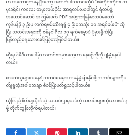
ဟ အကောင့်ကနေပြီးတော့ အထက်ပါသတင်းကိုပဲ “စစ်ကိုင်းတိုင်း၊ တ
မူးခရိုင်၊ ကလေး-တမူးလမ်းပိုင်း အာရှလမ်းမပေါ်တွင် ရဲတပ်ဖွဲ့
အယောင်ဆောင် အကြမ်းဖက် PDF အဖွဲ့အားမြန်မာတပ်မတော်
ကွန်မန်ဒို ၃ ဦးမှ လက်ရဖမ်းဆီးရရှိ ၄ ဦးသေဆုံး ၁၀ အရှင်ဖမ်းမိ” ဆို
ပြီး သတင်းအမှားကို ဇန်နဝါရီလ ၁၇ ရက်နေ့မှာပဲ ပုံမှားရိုက်ပြီး
ပြန်လည်ရေးသားဖော်ပြခဲ့တာဖြစ်ပါတယ်။
ဆိုရှယ်မီဒီယာပေါ်မှာ သတင်းအမှားတွေဟာ နေစဉ်လိုလို ပျံနှံ့နေပါ
တယ်။
စာဖတ်သူများအနေနဲ့ သတင်းအမှား အမှန်ခွဲခြားနိုင်ဖို့ သတင်းများကိုဖ
တ်ျရှုတဲ့အခါသေချာ စီစစ်ပြီးဖတ်ရှုသင့်ပါတယ်။
ယုံကြည်စိတ်ချထိုက်တဲ့ သတင်းဌာမှတင်တဲ့ သတင်းများကိုသာ ဖတ်ရှု
ဖို့ တိုက်တွန်းလိုက်ရပါတယ်။