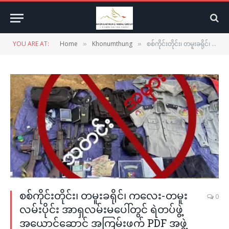
YOU ARE AT:
Home
Khonumthung
စစ်ကိုင်းတိုင်း၊ တမူးခရိုင်၊ ကလေး-တမူးလမ်းပိုင်း အာရှလမ်းမပေါ်တွင် ရဲတပ်ဖွဲ့အယောင်ဆောင် အကြမ်းဖက် PDF အဖွဲ့အား မြန်မာတပ်မတော် ကွန်မန်ဒို ၃ ဦးမှ လက်ရဖမ်းဆီးရရှိ၊ ၄ ဦးသေဆုံး၊ ၁၀ ဦးအရှင်ဖမ်းမိဆိုတဲ့ သတင်းအမှား
»
»
စစ်ကိုင်းတိုင်း၊ တမူးခရိုင်၊ ကလေး-တမူး
0
လမ်းပိုင်း အာရှလမ်းမပေါ်တွင် ရဲတပ်ဖွဲ့
အယောင်ဆောင် အကြမ်းဖက် PDF အဖွဲ့