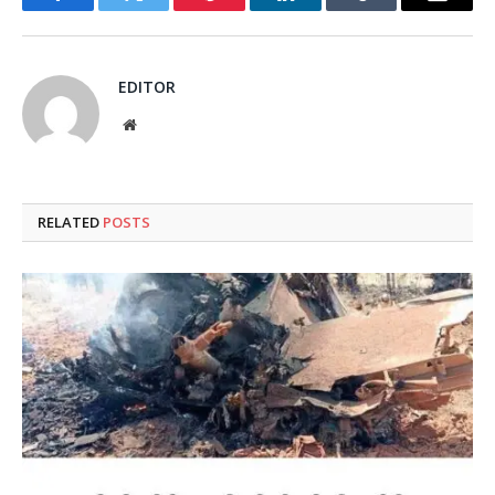
Facebook
Twitter
Pinterest
LinkedIn
Tumblr
Email
EDITOR
Website
RELATED
POSTS