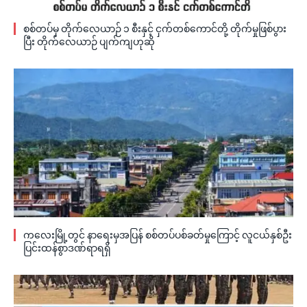
စစ်တပ်မှ တိုက်လေယာဉ် ၁ စီးနှင့် ငှက်တစ်ကောင်တို့ တိုက်မှုဖြစ်ပွား
ပြီး တိုက်လေယာဉ် ပျက်ကျဟုဆို
ကလေးမြို့တွင် နာရေးမှအပြန် စစ်တပ်ပစ်ခတ်မှုကြောင့် လူငယ်နှစ်ဦး
ပြင်းထန်စွာဒဏ်ရာရရှိ