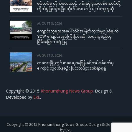
စစ်တပ်မှ တိုက်လေယာဉ် ၁ စီးနှင့် ငှက်တစ်ကောင်တို့
တိုက်မှုဖြစ်ပွားပြီး တိုက်လေယာဉ် ပျက်ကျဟုဆို
AUGUST 3, 2026
ကျောင်းသူများအပေါ် လိင်အမြတ်ထုတ်မှုစွပ်စွဲချက်
YCW ကျောင်းအုပ်ကြီးငြင်းဆို၊ တရားစွဲမည်ဟု
ခြိမ်းခြောက်တုံ့ပြန်
AUGUST 3, 2026
ကလေးမြို့တွင် နာရေးမှအပြန် စစ်တပ်ပစ်ခတ်မှု
ကြောင့် လူငယ်နှစ်ဦး ပြင်းထန်စွာဒဏ်ရာရရှိ
Copyright © 2015
Khonumthung News Group
. Design &
Developed by
ExL
.
Copyright © 2015
Khonumthung News Group
. Design & Developed
by
ExL
.