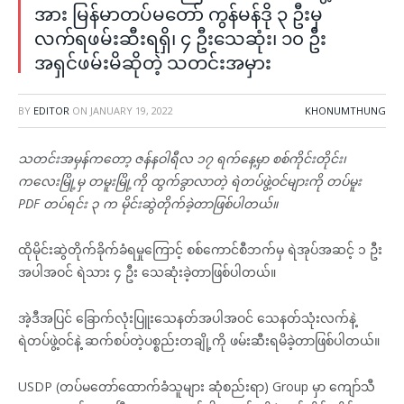
အား မြန်မာတပ်မတော် ကွန်မန်ဒို ၃ ဦးမှ
လက်ရဖမ်းဆီးရရှိ၊ ၄ ဦးသေဆုံး၊ ၁၀ ဦး
အရှင်ဖမ်းမိဆိုတဲ့ သတင်းအမှား
BY
EDITOR
ON
JANUARY 19, 2022
KHONUMTHUNG
သတင်းအမှန်ကတော့ ဇန်နဝါရီလ ၁၇ ရက်နေ့မှာ စစ်ကိုင်းတိုင်း၊
ကလေးမြို့မှ တမူးမြို့ကို ထွက်ခွာလာတဲ့ ရဲတပ်ဖွဲ့ဝင်များကို တပ်မူး
PDF တပ်ရင်း ၃ က မိုင်းဆွဲတိုက်ခဲ့တာဖြစ်ပါတယ်။
ထိုမိုင်းဆွဲတိုက်ခိုက်ခံရမှုကြောင့် စစ်ကောင်စီဘက်မှ ရဲအုပ်အဆင့် ၁ ဦး
အပါအဝင် ရဲသား ၄ ဦး သေဆုံးခဲ့တာဖြစ်ပါတယ်။
အဲ့ဒီအပြင် ခြောက်လုံးပြူးသေနတ်အပါအဝင် သေနတ်သုံးလက်နဲ့
ရဲတပ်ဖွဲ့ဝင်နဲ့ ဆက်စပ်တဲ့ပစ္စည်းတချို့ကို ဖမ်းဆီးရမိခဲ့တာဖြစ်ပါတယ်။
USDP (တပ်မတော်ထောက်ခံသူများ ဆုံစည်းရာ) Group မှာ ကျော်သီ