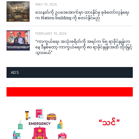
MAY 19, 2026
သေနတ်ကို ဥပဒေအောက်မှာ ထားနိုင်မှ ခုခံတော်လှန်ရေး
က Nation-building ကို စတင်နိုင်မည်
FEBRUARY 19, 2026
“ကာကွယ်ရေး အသုံးစရိတ်ကို အရင်က ၆၅ ရာခိုင်နှုန်းက
နေ ဒီနှစ်တော့ ကာကွယ်ရေးကို ၈၀ ရာခိုင်နှုန်းအထိ တိုးမြှင့်
သွားမယ်”
ADS