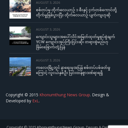
AUGUST 3, 2026
စစ်တပ်မှ တိုက်လေယာဉ် ၁ စီးနှင့် ငှက်တစ်ကောင်တို့
တိုက်မှုဖြစ်ပွားပြီး တိုက်လေယာဉ် ပျက်ကျဟုဆို
AUGUST 3, 2026
ကျောင်းသူများအပေါ် လိင်အမြတ်ထုတ်မှုစွပ်စွဲချက်
YCW ကျောင်းအုပ်ကြီးငြင်းဆို၊ တရားစွဲမည်ဟု
ခြိမ်းခြောက်တုံ့ပြန်
AUGUST 3, 2026
ကလေးမြို့တွင် နာရေးမှအပြန် စစ်တပ်ပစ်ခတ်မှု
ကြောင့် လူငယ်နှစ်ဦး ပြင်းထန်စွာဒဏ်ရာရရှိ
Copyright © 2015
Khonumthung News Group
. Design &
Developed by
ExL
.
Copyright © 2015
Khonumthung News Group
. Design & Developed