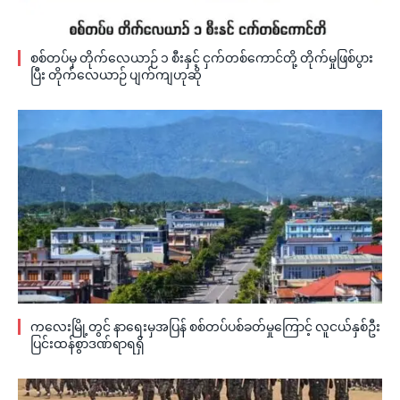
စစ်တပ်မှ တိုက်လေယာဉ် ၁ စီးနှင့် ငှက်တစ်ကောင်တို့ တိုက်မှုဖြစ်ပွား
ပြီး တိုက်လေယာဉ် ပျက်ကျဟုဆို
ကလေးမြို့တွင် နာရေးမှအပြန် စစ်တပ်ပစ်ခတ်မှုကြောင့် လူငယ်နှစ်ဦး
ပြင်းထန်စွာဒဏ်ရာရရှိ