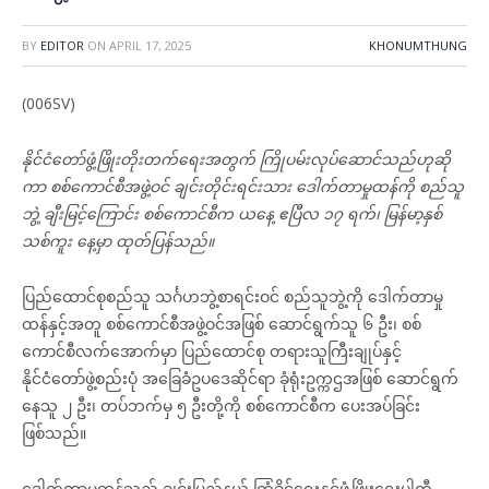
BY
EDITOR
ON
APRIL 17, 2025
KHONUMTHUNG
(006SV)
နိုင်ငံတော်ဖွံ့ဖြိုးတိုးတက်ရေးအတွက် ကြိုပမ်းလုပ်ဆောင်သည်ဟုဆို
ကာ စစ်ကောင်စီအဖွဲ့ဝင် ချင်းတိုင်းရင်းသား ဒေါက်တာမှုထန်ကို စည်သူ
ဘွဲ့ ချီးမြင့်ကြောင်း စစ်ကောင်စီက ယနေ့ ဧပြီလ ၁၇ ရက်၊ မြန်မာ့နှစ်
သစ်ကူး နေ့မှာ ထုတ်ပြန်သည်။
ပြည်ထောင်စုစည်သူ သင်္ဂဟဘွဲ့စာရင်းဝင် စည်သူဘွဲ့ကို ဒေါက်တာမှု
ထန်နှင့်အတူ စစ်ကောင်စီအဖွဲ့ဝင်အဖြစ် ဆောင်ရွက်သူ ၆ ဦး၊ စစ်
ကောင်စီလက်အောက်မှာ ပြည်ထောင်စု တရားသူကြီးချုပ်နှင့်
နိုင်ငံတော်ဖွဲ့စည်းပုံ အခြေခံဥပဒေဆိုင်ရာ ခုံရုံးဥက္ကဌအဖြစ် ဆောင်ရွက်
နေသူ ၂ ဦး၊ တပ်ဘက်မှ ၅ ဦးတို့ကို စစ်ကောင်စီက ပေးအပ်ခြင်း
ဖြစ်သည်။
ဒေါက်တာမှုထန်သည် ချင်းပြည်နယ် ကြံ့ခိုင်ရေးနှင့်ဖွံ့ဖြိုးရေးပါတီ