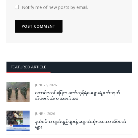
Notify me of new posts by email.
FEATURED ARTICLE
JUNE 26, 2026
တောင်ဇလပ်မြေက တော်လှန်ရဲမေများရဲ့ဖက်ဒရယ်
အိပ်မက်ထဲက အခက်အခဲ
JUNE 4, 2026
နယ်စပ်က မျက်ရည်များနဲ့ ပျောက်ဆုံးနေသော အိပ်မက်
များ