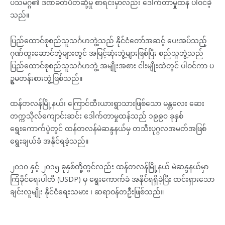
ပသမဂ္ဂ၏ ဒဏ်ခတ်ပိတ်ဆို့မှု စာရင်းမှာလည်း ဒေါက်တာမှုထန် ပါဝင်ခဲ့
သည်။
ပြည်ထောင်စုစည်သူသင်္ဂဟဘွဲ့သည် နိုင်ငံတော်အဆင့် ပေးအပ်သည့်
ဂုဏ်ထူးဆောင်ဘွဲများတွင် အမြင့်ဆုံးဘွဲ့များဖြစ်ပြီး စည်သူဘွဲ့သည်
ပြည်ထောင်စုစည်သူသင်္ဂဟဘွဲ့ အမျိုးအစား ငါးမျိုးထဲတွင် ပါဝင်ကာ ပ
ဥ္စမတန်းစားဘွဲ့ဖြစ်သည်။
ထန်တလန်မြို့နယ်၊ ကြောင်ထီးယားရွာသားဖြစ်သော မန္တလေး ဆေး
တက္ကသိုလ်ကျောင်းဆင်း ဒေါက်တာမှုထန်သည် ၁၉၉၀ ခုနှစ်
ရွေးကောက်ပွဲတွင် ထန်တလန်မဲဆန္ဒနယ်မှ တသီးပုဂ္ဂလအမတ်အဖြစ်
ရွေးချယ်ခံ အနိုင်ရခဲ့သည်။
၂၀၁၀ နှင့် ၂၀၁၅ ခုနှစ်တို့တွင်လည်း ထန်တလန်မြို့နယ် မဲဆန္ဒနယ်မှာ
ကြံခိုင်ရေးပါတီ (USDP) မှ ရွေးကောက်ခံ အနိုင်ရရှိခဲ့ပြီး ထင်းရှားသော
ချင်းလူမျိုး နိုင်ငံရေးသမား ၊ ဆရာဝန်တဦးဖြစ်သည်။