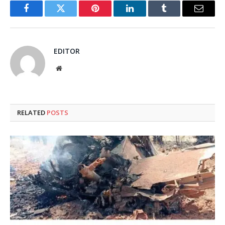
Facebook
Twitter
Pinterest
LinkedIn
Tumblr
Email
EDITOR
Website
RELATED
POSTS