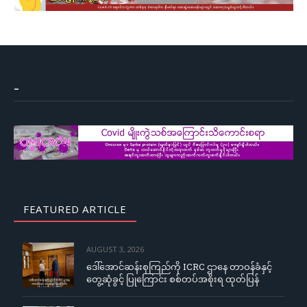
–
FEATURED ARTICLE
AUGUST 3, 2026
ဒေါ်အောင်ဆန်းစုကြည်ကို ICRC ဌာနေ တာဝန်ခံနှင့်
တွေ့ဆုံခွင့် ပြုကြောင်း စစ်တပ်အစိုးရ ထုတ်ပြန်