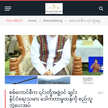
YOU ARE AT:
Home
Khonumthung
စစ်ကောင်စီက ၎င်းတို့အဖွဲ့ဝင် ချင်းနိုင်ငံရေးသမား ဒေါက်တာမှုထန်ကို စည်သူဘွဲ့ပေးအပ်
»
»
စစ်ကောင်စီက ၎င်းတို့အဖွဲ့ဝင် ချင်း
0
နိုင်ငံရေးသမား ဒေါက်တာမှုထန်ကို စည်သူ
ဘွဲ့ပေးအပ်