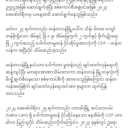
ဥက္ကဌအဖြစ် ဆောင်ရွက်ခဲ့ပြီး စစ်ကောင်စီအဖွဲ့ဝင်အဖြစ် ၂၀၂၃
ဖေဖော်ဝါရီလမှ ယနေ့အထိ ဆောင်ရွက်နေသူဖြစ်သည်။
မတ်လ ၂၄ ရက်ကလည်း ထန်တလန်မြို့ပေါ်က သိန်း ၆၀၀၀ ကျော်
တန်ဖိုးရှိသော အိမ်နှင့် ခြံ ၁ ခု၊ အိမ်မြေကွက် ၂ ကွက်နှင့် စိုက်ပျိုးရေး
ခြံ ၂ ကွက်စသည့် ဒေါက်တာမှုထန် ပိုင်ဆိုင်မှုအားလုံးကို CDF – ထန်တ
လန်က အပြီးပိုင် သိမ်းဆည်းခဲ့သည်။
ထန်တလန်မြို့နယ်သား ဒေါက်တာ မှုထန်သည် ချင်းတော်လှန်ရေးကို
ဆန့်ကျင်ပြီး မတရားအာဏာသိမ်းထားကာ ထန်တလန် မြို့တခုလုံးကို
မီးရှို့ဖျက်စီးနေသော စစ်ကောင်စီကို အားပေးသူဖြစ်ကြောင်း ထန်တ
လန်အခြေစိုက် ချင်းတော်လှန်ရေးအင်အား စုများက ထုတ်ပြန်
ထားသည်။
၂၀၂၄ ဖေဖော်ဝါရီလ ၂၅ ရက်ကလည်း ဟားခါးမြို့ ဆပ်သာလမ်း
(Sakta Lam) ရှိ ဒေါက်တာမှုထန် ပိုင်ဆိုင်နေသော နေအိမ်ကို CDF ဟား
ခါးက ပြည်သူပိုင် သိမ်းဆည်းလိုက်ကြောင်း၊ ၂၀၂၃ ခုနှစ်တွင် ဥရော