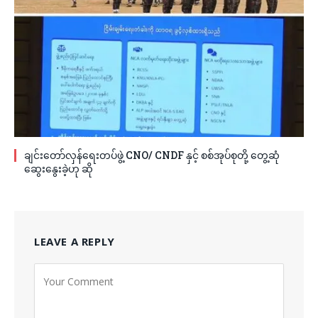
ချင်းတော်လှန်ရေးတပ်ဖွဲ့ CNO/ CNDF နှင့် စစ်အုပ်စုတို့ တွေ့ဆုံ
ဆွေးနွေးခဲ့ဟု ဆို
LEAVE A REPLY