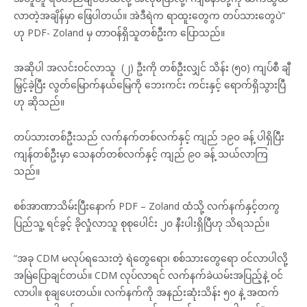
လာတဲ့အချိန်မှာ ဖြေပါတယ်။ အဲဒီရဲက ရာထူးတွေက တပ်သားတွေပဲ”
ဟု PDF- Zoland မှ တာဝန်ရှိသူတစ်ဦးက ပြောသည်။
အဆိုပါ အလင်းဝင်လာသူ (၂) ဦးကို တစ်ဦးလျှင် သိန်း (၅၀) ကျပ်စီ ချီ
မြှင့်ခဲ့ပြီး လွတ်မြောက်နယ်မြေကို ဘေးကင်း ကင်းနှင့် ရောက်ရှိသွားပြီ
ဟု ဆိုသည်။
တပ်သားတစ်ဦးသည် လက်နက်တစ်လက်နှင့် ကျည် ၁၉၀ ခန့် ပါရှိပြီး
ကျန်တစ်ဦးမှာ သေနတ်တစ်လက်နှင့် ကျည် ၉၀ ခန့် သယ်လာကြ
သည်။
စစ်အာဏာသိမ်းပြီးနောက် PDF – Zoland ထံသို့ လက်နက်နှင့်တကွ
ပြည်သူ့ ရင်ခွင့် ခိုလှုံလာသူ စုစုပေါင်း ၂၀ နီးပါးရှိပြီဟု သိရသည်။
“အခု CDM မလုပ်ရသေးတဲ့ ရဲတွေရော၊ စစ်သားတွေရော ဝင်လာပါလို့
အမြဲပြောချင်တယ်။ CDM လုပ်လာရင် လက်နက်ခဲယမ်းအပြည့်နဲ့ ဝင်
လာပါ။ စုချပေးတယ်။ လက်နက်ကို အနည်းဆုံးသိန်း ၅၀ နဲ့ အထက်