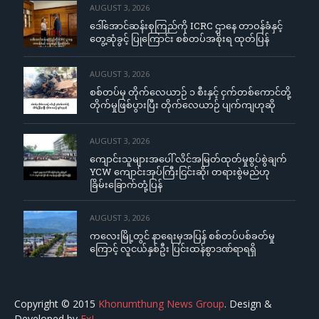
AUGUST 3, 2026
ဒေါ်အောင်ဆန်းစုကြည်ကို ICRC ဌာနေ တာဝန်ခံနှင့်
တွေ့ဆုံခွင့် ပြုကြောင်း စစ်တပ်အစိုးရ ထုတ်ပြန်
AUGUST 3, 2026
စစ်တပ်မှ တိုက်လေယာဉ် ၁ စီးနှင့် ငှက်တစ်ကောင်တို့
တိုက်မှုဖြစ်ပွားပြီး တိုက်လေယာဉ် ပျက်ကျဟုဆို
AUGUST 3, 2026
ကျောင်းသူများအပေါ် လိင်အမြတ်ထုတ်မှုစွပ်စွဲချက်
YCW ကျောင်းအုပ်ကြီးငြင်းဆို၊ တရားစွဲမည်ဟု
ခြိမ်းခြောက်တုံ့ပြန်
AUGUST 3, 2026
ကလေးမြို့တွင် နာရေးမှအပြန် စစ်တပ်ပစ်ခတ်မှု
ကြောင့် လူငယ်နှစ်ဦး ပြင်းထန်စွာဒဏ်ရာရရှိ
Copyright © 2015
Khonumthung News Group
. Design &
Developed by
ExL
.