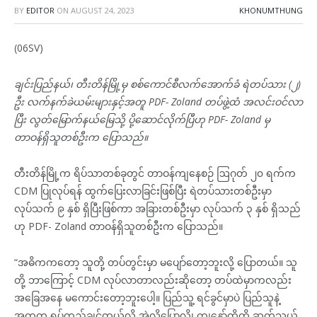
BY
EDITOR
ON
AUGUST 24, 2023
KHONUMTHUNG
(06SV)
ချင်းပြည်နယ်၊ တီးတိန်မြို့မှ စစ်ကောင်စီလက်အောက်ခံ ရဲတပ်သား (၂)
ဦး လက်နက်ခဲယမ်းများနှင့်အတူ PDF- Zoland တပ်ဖွဲ့ထံ အလင်းဝင်လာ
ပြီး လွတ်မြောက်နယ်မြေသို့ ပို့ဆောင်လိုက်ပြီဟု PDF- Zoland မှ
တာဝန်ရှိသူတစ်ဦးက ပြောသည်။
တီးတိန်မြို့က ရိပ်သာတစ်ခုတွင် တာဝန်ကျနေစဉ် ဩဂုတ် ၂၀ ရက်က
CDM ပြုလုပ်ရန် ထွက်ပြေးလာခြင်းဖြစ်ပြီး ရဲတပ်သားတစ်ဦးမှာ
လုပ်သက် ၉ နှစ် ရှိပြီးဖြစ်ကာ အခြားတစ်ဦးမှာ လုပ်သက် ၃ နှစ် ရှိသည်
ဟု PDF- Zoland တာဝန်ရှိသူတစ်ဦးက ပြောသည်။
“အဓိကကတော့ သူတို့ တပ်တွင်းမှာ မပျော်တော့ဘူးလို့ ပြောတယ်။ သူ
တို့ ဘာကြောင့် CDM လုပ်လာတာလည်းဆိုတော့ တပ်ထဲမှာကလည်း
အခြေအနေ မကောင်းတော့ဘူးပေါ့။ ပြည်သူ့ ရင်ခွင်မှာပဲ ပြည်သူနဲ့
အတူတူ ရပ်တည်ချင်တယ်လို့ အဲလိုပြောလို့၊ ကျနော်တို့ကို ဆက်သွယ်