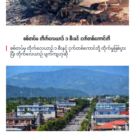
စစ်တပ်မှ တိုက်လေယာဉ် ၁ စီးနှင့် ငှက်တစ်ကောင်တို့ တိုက်မှုဖြစ်ပွား
ပြီး တိုက်လေယာဉ် ပျက်ကျဟုဆို