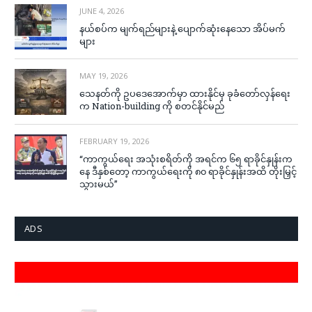
JUNE 4, 2026
နယ်စပ်က မျက်ရည်များနဲ့ ပျောက်ဆုံးနေသော အိပ်မက်
များ
MAY 19, 2026
သေနတ်ကို ဥပဒေအောက်မှာ ထားနိုင်မှ ခုခံတော်လှန်ရေး
က Nation-building ကို စတင်နိုင်မည်
FEBRUARY 19, 2026
“ကာကွယ်ရေး အသုံးစရိတ်ကို အရင်က ၆၅ ရာခိုင်နှုန်းက
နေ ဒီနှစ်တော့ ကာကွယ်ရေးကို ၈၀ ရာခိုင်နှုန်းအထိ တိုးမြှင့်
သွားမယ်”
ADS