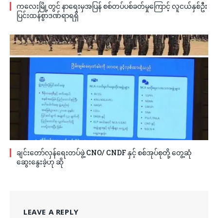
ကလေးမြို့တွင် နာရေးမှအပြန် စစ်တပ်ပစ်ခတ်မှုကြောင့် လူငယ်နှစ်ဦး
ပြင်းထန်စွာဒဏ်ရာရရှိ
ချင်းတော်လှန်ရေးတပ်ဖွဲ့ CNO/ CNDF နှင့် စစ်အုပ်စုတို့ တွေ့ဆုံ
ဆွေးနွေးခဲ့ဟု ဆို
LEAVE A REPLY