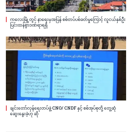
ကလေးမြို့တွင် နာရေးမှအပြန် စစ်တပ်ပစ်ခတ်မှုကြောင့် လူငယ်နှစ်ဦး
ပြင်းထန်စွာဒဏ်ရာရရှိ
ချင်းတော်လှန်ရေးတပ်ဖွဲ့ CNO/ CNDF နှင့် စစ်အုပ်စုတို့ တွေ့ဆုံ
ဆွေးနွေးခဲ့ဟု ဆို