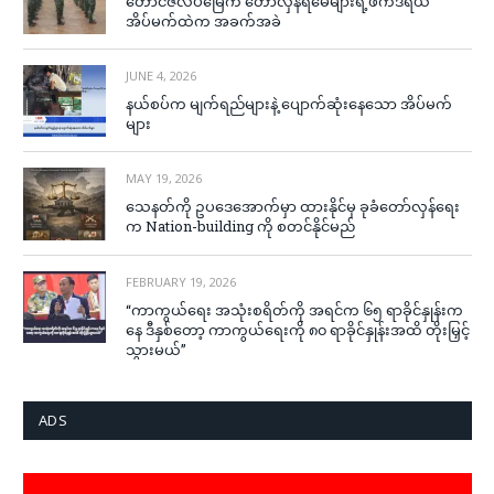
တောင်ဇလပ်မြေက တော်လှန်ရဲမေများရဲ့ဖက်ဒရယ်
အိပ်မက်ထဲက အခက်အခဲ
JUNE 4, 2026
နယ်စပ်က မျက်ရည်များနဲ့ ပျောက်ဆုံးနေသော အိပ်မက်
များ
MAY 19, 2026
သေနတ်ကို ဥပဒေအောက်မှာ ထားနိုင်မှ ခုခံတော်လှန်ရေး
က Nation-building ကို စတင်နိုင်မည်
FEBRUARY 19, 2026
“ကာကွယ်ရေး အသုံးစရိတ်ကို အရင်က ၆၅ ရာခိုင်နှုန်းက
နေ ဒီနှစ်တော့ ကာကွယ်ရေးကို ၈၀ ရာခိုင်နှုန်းအထိ တိုးမြှင့်
သွားမယ်”
ADS