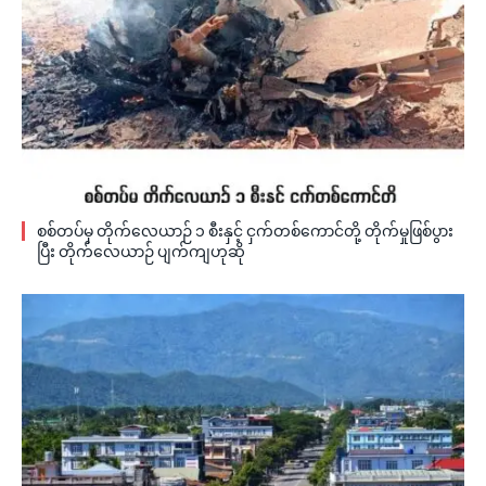
စစ်တပ်မှ တိုက်လေယာဉ် ၁ စီးနှင့် ငှက်တစ်ကောင်တို့ တိုက်မှုဖြစ်ပွား
ပြီး တိုက်လေယာဉ် ပျက်ကျဟုဆို