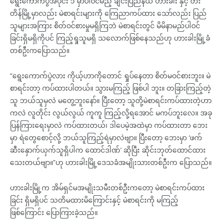
ရွေးကောက်ပွဲအပိုင်း ၁ မှာပါဝင်မည့် ချင်းပြည်နယ် ဟားခါး နှင့် တီး
တိန်မြို့မှာလည်း မဲစာရင်းများကို ကြေညာကပ်ထား သော်လည်း ပြည်
သူများအကြား စိတ်ဝင်စားမှုမရှိကြဘဲ မဲစာရင်းတွင် မိမိနာမည်ပါဝင်
ခြင်းရှိမရှိကိုပင် ကြည့်ရှုသူမရှိ သလောက်ဖြစ်နေသည်ဟု ဟားခါးမြို့ခံ
တစ်ဦးကပြောသည်။
“ရွေးကောက်ပွဲလား ကိုယ့်ဟာကိုတောင် ရှုပ်နေတာ စိတ်မဝင်စားဘူး။ မဲ
စာရင်းတာ့ ကပ်ထားပါတယ်။ သွားမကြည့် ဖြစ်ပါ ဘူး။ တခြားကြည့်တဲ့
သူ ဘယ်သူမှလဲ မတွေ့ဘူးနော်။ ပြီးတော့ သူတို့မဲစာရင်းကပ်ထားတဲ့ဟာ
ကလဲ လူတိုင်း လွယ်လွယ် ကူကူ ကြည့်လို့ရအောင် မကပ်ဘူးလေ။ အခု
ပြန်ကြားရေးမှာလဲ ကပ်ထားတယ်၊ ဒါပေမဲ့အထဲမှာ ကပ်ထားတာ ဘေး
မှာ ရဲတွေစောင့်လို့ ဘယ်သူကြည့်ရဲမှာလဲဗျာ။ ပြီးတော့ ဘေးမှာ ‘ဖက်
ဆီးနှောက်ယှက်သူရှိပါက ထောင်ဒါဏ်’ ဆိုပြီး ဆိုင်းဘုတ်ထောင်ထား
သေးတယ်ဗျာ။”ဟု ဟားခါးမြို့ဒေသခံအမျိုးသားတစ်ဦးက ပြောသည်။
ဟားခါးမြို့က အိမ်ရှင်မအမျိုးသမီးတစ်ဦးကတော့ မဲစာရင်းကပ်ထား
ခြင်း ရှိမရှိပင် သတိမထားမိကြောင်းနှင့် မဲစာရင်းကို မကြည့်
ဖြစ်ကြောင်း ပြောကြားခဲ့သည်။