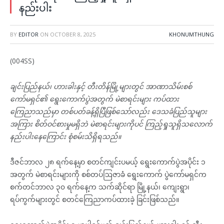
နည်းပါး
BY
EDITOR
ON
OCTOBER 8, 2025
KHONUMTHUNG
(004SS)
ချင်းပြည်နယ်၊ ဟားခါးနှင့် တီးတိန်မြို့များတွင် အာဏာသိမ်းစစ်
ကော်မရှင်၏ ရွေးကောက်ပွဲအတွက် မဲစာရင်းများ ကပ်ထား
ကြေညာသည်မှာ တစ်ပတ်ခန့်ရှိပြီဖြစ်သော်လည်း ဒေသခံပြည်သူများ
အကြား စိတ်ဝင်စားမှုမရှိဘဲ မဲစာရင်းများကိုပင် ကြည့်ရှုသူရှိသလောက်
နည်းပါးနေကြောင်း စုံစမ်းသိရှိရသည်။
ဒီဇင်ဘာလ ၂၈ ရက်နေ့မှာ စတင်ကျင်းပမယ့် ရွေးကောက်ပွဲအပိုင်း ၁
အတွက် မဲစာရင်းများကို စစ်တပ်ဩဇာခံ ရွေးကောက် ပွဲကော်မရှင်က
စက်တင်ဘာလ ၃၀ ရက်နေ့က သက်ဆိုင်ရာ မြို့နယ်၊ ကျေးရွာ၊
ရပ်ကွက်များတွင် စတင်ကြေညာကပ်ထားခဲ့ ခြင်းဖြစ်သည်။