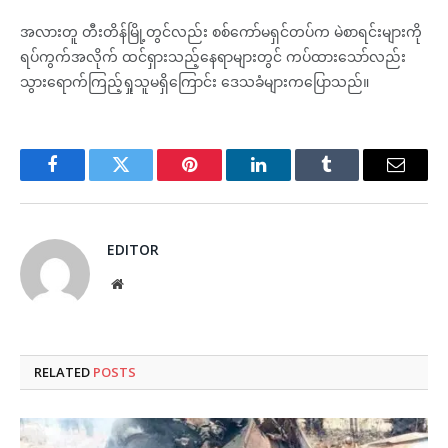
အလားတူ တီးတိန်မြို့တွင်လည်း စစ်ကော်မရှင်တပ်က မဲစာရင်းများကို
ရပ်ကွက်အလိုက် ထင်ရှားသည့်နေရာများတွင် ကပ်ထားသော်လည်း
သွားရောက်ကြည့်ရှုသူမရှိကြောင်း ဒေသခံများကပြောသည်။
Facebook
Twitter
Pinterest
LinkedIn
Tumblr
Email
EDITOR
Website
RELATED
POSTS