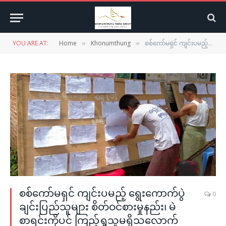
YOU ARE AT:
Home
Khonumthung
စစ်ကော်မရှင် ကျင်းပမည့် ရွေးကောက်ပွဲ ချင်းပြည်သူများ စိတ်ဝင်စားမှုနည်း၊ မဲစာရင်းကိုပင် ကြည့်ရှုသူမရှိသလောက်နည်းပါး
»
»
စစ်ကော်မရှင် ကျင်းပမည့် ရွေးကောက်ပွဲ
0
ချင်းပြည်သူများ စိတ်ဝင်စားမှုနည်း၊ မဲ
စာရင်းကိုပင် ကြည့်ရှုသူမရှိသလောက်