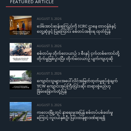
FEATURED ARTICLE
AUGUST 3, 2026
ဒေါ်အောင်ဆန်းစုကြည်ကို ICRC ဌာနေ တာဝန်ခံနှင့်
တွေ့ဆုံခွင့် ပြုကြောင်း စစ်တပ်အစိုးရ ထုတ်ပြန်
AUGUST 3, 2026
စစ်တပ်မှ တိုက်လေယာဉ် ၁ စီးနှင့် ငှက်တစ်ကောင်တို့
တိုက်မှုဖြစ်ပွားပြီး တိုက်လေယာဉ် ပျက်ကျဟုဆို
AUGUST 3, 2026
ကျောင်းသူများအပေါ် လိင်အမြတ်ထုတ်မှုစွပ်စွဲချက်
YCW ကျောင်းအုပ်ကြီးငြင်းဆို၊ တရားစွဲမည်ဟု
ခြိမ်းခြောက်တုံ့ပြန်
AUGUST 3, 2026
ကလေးမြို့တွင် နာရေးမှအပြန် စစ်တပ်ပစ်ခတ်မှု
ကြောင့် လူငယ်နှစ်ဦး ပြင်းထန်စွာဒဏ်ရာရရှိ